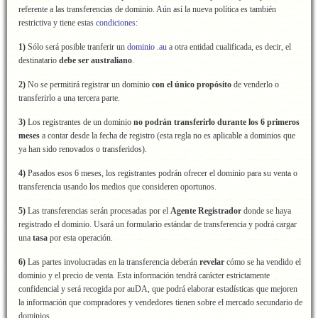
referente a las transferencias de dominio. Aún así la nueva política es también
restrictiva y tiene estas
condiciones
:
1)
Sólo será posible tranferir un
dominio .au
a otra entidad cualificada, es decir, el
destinatario
debe ser australiano
.
2)
No se permitirá registrar un dominio
con el único propósito
de venderlo o
transferirlo a una tercera parte.
3)
Los registrantes de un dominio
no podrán transferirlo durante los 6 primeros
meses
a contar desde la fecha de registro (esta regla no es aplicable a dominios que
ya han sido renovados o transferidos).
4)
Pasados esos 6 meses, los registrantes podrán ofrecer el dominio para su venta o
transferencia usando los medios que consideren oportunos.
5)
Las transferencias serán procesadas por el
Agente Registrador
donde se haya
registrado el dominio. Usará un formulario estándar de transferencia y podrá cargar
una
tasa
por esta operación.
6)
Las partes involucradas en la transferencia deberán
revelar
cómo se ha vendido el
dominio y el precio de venta. Esta información tendrá carácter estrictamente
confidencial y será recogida por auDA, que podrá elaborar estadísticas que mejoren
la información que compradores y vendedores tienen sobre el mercado secundario de
dominios.