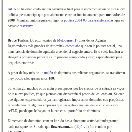
auDA
no ha establecido aún un calendario final para la implementación de esta nueva
política, pero anticipa que probablemente entre en funcionamiento para
mediados de
2008
. Mientras tanto seguirá en vigor la
política 2004-03 para transferencias
, que es
bastante
restrictiva
.
Bruce Tonkin
, Director técnico de
Melbourne IT
(unos de los Agentes
Registradores más grandes de Australia),
comentaba
que con la política actual, una
transferencia de dominio equivalía a vender el negocio entero. Esto suele implicar a
abogados por ambas partes y es un proceso complicado y caro, especialmente para
pequeñas empresas.
A pesar de hay más de
un millón
de dominios australianos registrados, se transfieren
muy pocos año, apenas unos
100
.
Sin embargo, muchos otros están preocupados por los efectos de la entrada en vigor
de la nueva política, ya que piensan que dispararán el precio de los
.com.au
. Se cree
que algunos emprendedores ya han registrado importantes dominios con propósitos
especulativos. Y algunas empresas que hasta ahora no han tenido en cuenta este
ccTLD, puede que le hagan un hueco en su portafolio de dominios.
El mercado de dominios .com.au ha sido hasta ahora una actividad underground
déjà vu
nada transparente. Se sabe que
flowers.com.au
(
) fue vendido por