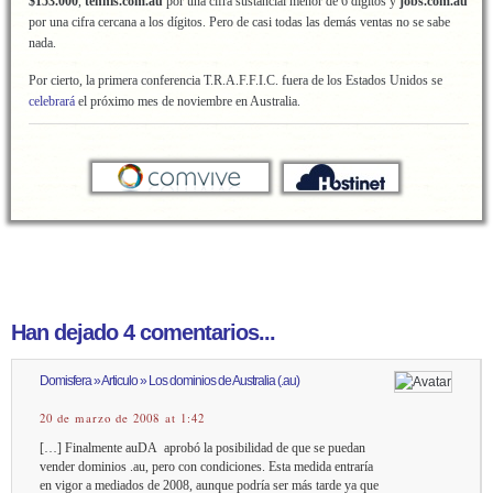
$153.000
,
tennis.com.au
por una cifra sustancial menor de 6 dígitos y
jobs.com.au
por una cifra cercana a los dígitos. Pero de casi todas las demás ventas no se sabe
nada.
Por cierto, la primera conferencia T.R.A.F.F.I.C. fuera de los Estados Unidos se
celebrará
el próximo mes de noviembre en Australia.
Han dejado 4 comentarios...
Domisfera » Articulo » Los dominios de Australia (.au)
20 de marzo de 2008 at 1:42
[…] Finalmente auDA aprobó la posibilidad de que se puedan
vender dominios .au, pero con condiciones. Esta medida entraría
en vigor a mediados de 2008, aunque podría ser más tarde ya que