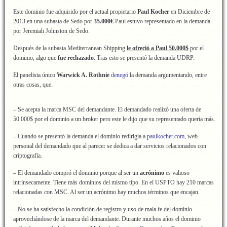
Este dominio fue adquirido por el actual propietario
Paul Kocher
en Diciembre de
2013 en una subasta de Sedo por
35.000€
Paul estuvo representado en la demanda
por Jeremiah Johnston de Sedo.
Después de la subasta Mediterranean Shipping
le ofreció a Paul 50.000$
por el
dominio, algo que
fue rechazado
. Tras esto se presentó la demanda UDRP.
El panelista único
Warwick A. Rothnie
denegó
la demanda argumentando, entre
otras cosas, que:
– Se acepta la marca MSC del demandante. El demandado realizó una oferta de
50.000$ por el dominio a un broker pero este le dijo que su representado quería más.
– Cuando se presentó la demanda el dominio redirigía a
paulkocher.com
, web
personal del demandado que al parecer se dedica a dar servicios relacionados con
criptografía.
– El demandado compró el dominio porque al ser un
acrónimo
es valioso
intrínsecamente. Tiene más dominios del mismo tipo. En el USPTO hay 210 marcas
relacionadas con MSC. Al ser un acrónimo hay muchos términos que encajan.
– No se ha satisfecho la condición de registro y uso de mala fe del dominio
aprovechándose de la marca del demandante. Durante muchos años el dominio