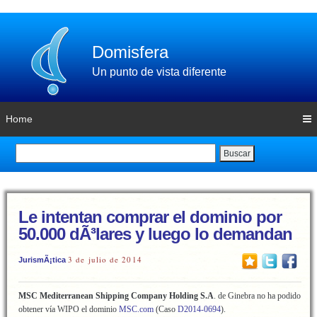
Domisfera
Un punto de vista diferente
Home
Buscar
Le intentan comprar el dominio por
50.000 dÃ³lares y luego lo demandan
3 de julio de 2014
JurismÃ¡tica
MSC Mediterranean Shipping Company Holding S.A
. de Ginebra no ha podido
obtener vía WIPO el dominio
MSC.com
(Caso
D2014-0694
).