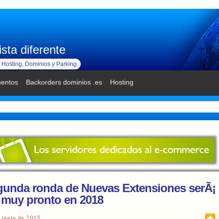
sta diferente
Hosting, Dominios y Parking
uentos
Backorders dominios .es
Hosting
gunda ronda de Nuevas Extensiones serÃ¡
muy pronto en 2018
 junio de 2015