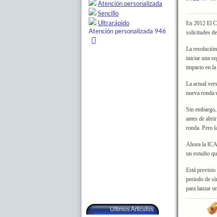
En 2012 El 
solicitudes d
La resolución
iniciar una s
impacto en la
La actual vers
nueva ronda e
Sin embargo, 
antes de abri
ronda. Pero 
Ahora la I
un estudio q
Está previsto
periodo de sí
para lanzar 
Ultimos Articulos