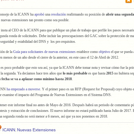
Consejo de la ICANN ha
aprobó
una
resolución
reafirmando su posición de
abrir una segund
e nuevas extensiones tan pronto como sea posible.
 insta al CEO de la ICANN para que publique un plan de trabajo que perfile los pasos necesari
egunda ronda de solicitudes. Debe incluir las preocupaciones del GAC sobre la protección de ma
 seguridad y estabilidad del DNS y los pre-requisitos.
ión de la
Guía para solicitantes de nuevas extensiones
establece como
objetivo
el que se pueda 
n menos de un año desde el cierre de la anterior, en este caso el 12 de Abril de 2012.
es poco probable que esto sea así, ya que la ICANN debe tomar nota y revisar cómo fue la pr
r la segunda. Ya decíamos hace tres años que
lo
más probable
es que hasta
2015
no hubiera s
la
fecha se va a aplazar como mínimo hasta 2018
.
CANN
ha empezado a moverse
. Y el primer paso es un RFP (Request for Proposal) cuyo objeto e
ue examine el impacto del Programa de Nuevas Extensiones en el Sistema DNS.
 tener este informe final no antes de Mayo de 2016. Después habrá un periodo de comentario pú
ntesis y extracción de conclusiones. El nuevo informe no estará publicado hasta Julio de 2017. 
una segunda ronda no será menor a 6 meses, así que ya nos ponemos en 2018.
ICANN
Nuevas Extensiones
,