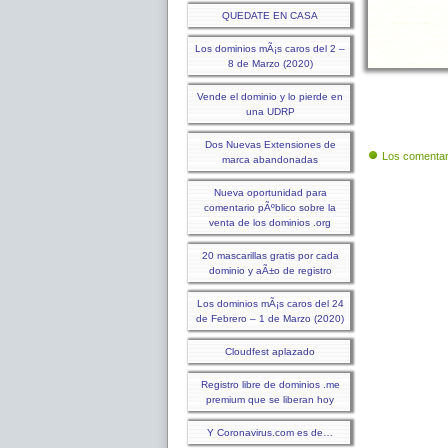
QUEDATE EN CASA
Los dominios mÃ¡s caros del 2 –
8 de Marzo (2020)
Vende el dominio y lo pierde en
una UDRP
Dos Nuevas Extensiones de
Los comentar
marca abandonadas
Nueva oportunidad para
comentario pÃºblico sobre la
venta de los dominios .org
20 mascarillas gratis por cada
dominio y aÃ±o de registro
Los dominios mÃ¡s caros del 24
de Febrero – 1 de Marzo (2020)
Cloudfest aplazado
Registro libre de dominios .me
premium que se liberan hoy
Y Coronavirus.com es de…