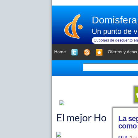
Domisfera
Un punto de vi
Cupones de descuento en 
Home
Ofertas y desc
La se
como 
19 de
nTLD