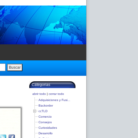
Buscar
Categorias
abrir todo
|
cerrar todo
Adquisiciones y Fusi...
Backorder
ccTLD
Comercio
Consejos
Curiosidades
Desarrollo