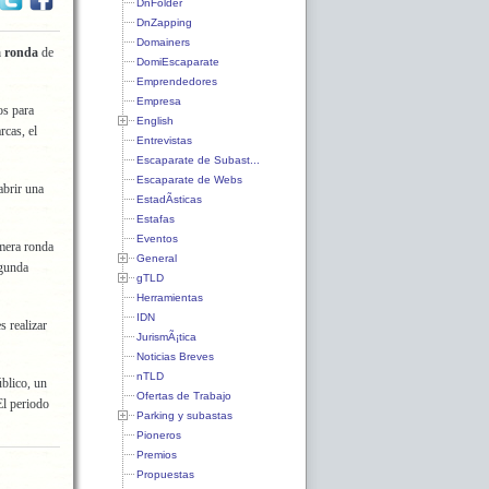
DnFolder
DnZapping
Domainers
a ronda
de
DomiEscaparate
Emprendedores
Empresa
os para
English
rcas, el
Entrevistas
Escaparate de Subast...
Escaparate de Webs
abrir una
EstadÃ­sticas
Estafas
Eventos
imera ronda
General
egunda
gTLD
Herramientas
IDN
s realizar
JurismÃ¡tica
Noticias Breves
nTLD
blico, un
Ofertas de Trabajo
El periodo
Parking y subastas
Pioneros
Premios
Propuestas