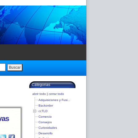
Buscar
Categorias
abrir todo
|
cerrar todo
Adquisiciones y Fusi...
Backorder
ccTLD
vas
Comercio
Consejos
Curiosidades
Desarrollo