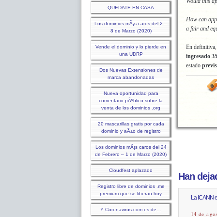
Would this ap
QUEDATE EN CASA
How can appli
Los dominios mÃ¡s caros del 2 –
a fair and eq
8 de Marzo (2020)
En definitiva
Vende el dominio y lo pierde en
una UDRP
ingresado 35
estado
previs
Dos Nuevas Extensiones de
marca abandonadas
Nueva oportunidad para
comentario pÃºblico sobre la
venta de los dominios .org
20 mascarillas gratis por cada
dominio y aÃ±o de registro
Los dominios mÃ¡s caros del 24
de Febrero – 1 de Marzo (2020)
Cloudfest aplazado
Han dejad
Registro libre de dominios .me
premium que se liberan hoy
La ICANN ex
Y Coronavirus.com es de…
14 de ago