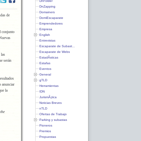
DnFolder
DnZapping
Domainers
ndas de
DomiEscaparate
Emprendedores
Empresa
el conjunto
English
 Nuevas
Entrevistas
Escaparate de Subast...
Escaparate de Webs
 las
EstadÃ­sticas
que serán
Estafas
Eventos
General
resultados
gTLD
o anunciar
Herramientas
que la
IDN
JurismÃ¡tica
Noticias Breves
nTLD
 the
Ofertas de Trabajo
Parking y subastas
Pioneros
Premios
Propuestas