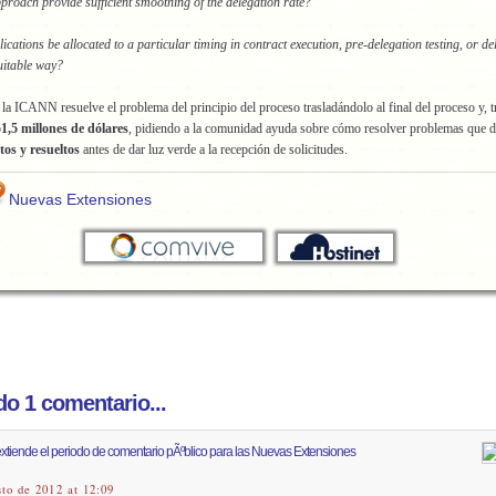
proach provide sufficient smoothing of the delegation rate?
cations be allocated to a particular timing in contract execution, pre-delegation testing, or de
uitable way?
, la ICANN resuelve el problema del principio del proceso trasladándolo al final del proceso y, 
1,5 millones de dólares
, pidiendo a la comunidad ayuda sobre cómo resolver problemas que d
tos y resueltos
antes de dar luz verde a la recepción de solicitudes.
Nuevas Extensiones
o 1 comentario...
tiende el periodo de comentario pÃºblico para las Nuevas Extensiones
sto de 2012 at 12:09