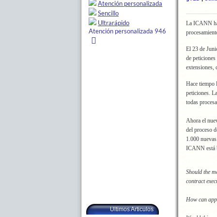
La ICANN 
procesamient
El 23 de Jun
de peticiones
extensiones, 
Hace tiempo 
peticiones.
todas procesa
Ahora el nue
del proceso d
1.000 nuevas 
ICANN está b
Should the me
contract exec
How can appli
Ultimos Articulos