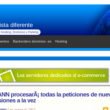
sta diferente
Hosting, Dominios y Parking
uentos
Backorders dominios .es
Hosting
ANN procesarÃ¡ todas la peticiones de nue
iones a la vez
7 de agosto de 2012
idades