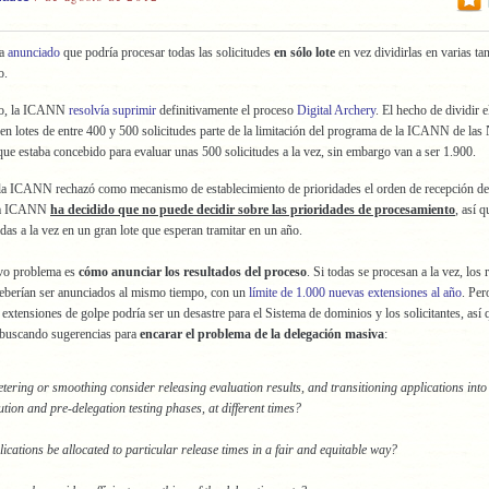
ha
anunciado
que podría procesar todas las solicitudes
en sólo lote
en vez dividirlas en varias ta
o.
io, la ICANN
resolvía suprimir
definitivamente el proceso
Digital Archery
. El hecho de dividir 
 en lotes de entre 400 y 500 solicitudes parte de la limitación del programa de la ICANN de las
que estaba concebido para evaluar unas 500 solicitudes a la vez, sin embargo van a ser 1.900.
la ICANN rechazó como mecanismo de establecimiento de prioridades el orden de recepción de
 La ICANN
ha decidido que no puede decidir sobre las prioridades de procesamiento
, así 
das a la vez en un gran lote que esperan tramitar en un año.
vo problema es
cómo anunciar los resultados del proceso
. Si todas se procesan a la vez, los 
eberían ser anunciados al mismo tiempo, con un
límite de 1.000 nuevas extensiones al año
. Per
extensiones de golpe podría ser un desastre para el Sistema de dominios y los solicitantes, así 
uscando sugerencias para
encarar el problema de la delegación masiva
:
tering or smoothing consider releasing evaluation results, and transitioning applications into
ution and pre-delegation testing phases, at different times?
cations be allocated to particular release times in a fair and equitable way?