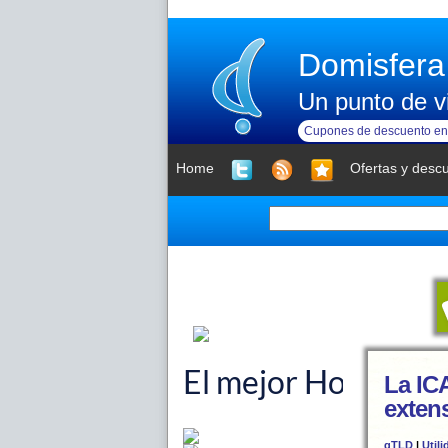
Domisfera
Un punto de vi
Cupones de descuento en 
Home
Ofertas y desc
La IC
extens
gTLD
|
Util