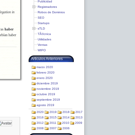
Publicidad
Registradores
legation in
Robos de Dominios
SEO
Startups
sTLD
tras
haber
TÃ©cnica
ebían haber
Utilidades
Ventas
WIPO
Articulos Anteriores
marzo 2020
febrero 2020
enero 2020
diciembre 2019
noviembre 2019
octubre 2019
septiembre 2019
agosto 2019
2020
2019
2018
2017
2016
2015
2014
2013
2012
2011
2010
2009
2008
2007
2006