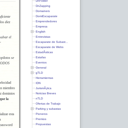
DnFolder
DnZapping
Domainers
DomiEscaparate
ficiente
Emprendedores
los diez
Empresa
English
Entrevistas
alvar el
Escaparate de Subast...
r
Escaparate de Webs
EstadÃ­sticas
Estafas
pilotos se
Eventos
y TODOS
General
gTLD
Herramientas
velocidad
IDN
 un miembro
JurismÃ¡tica
ez dominios
Noticias Breves
nTLD
que la
Ofertas de Trabajo
Parking y subastas
alizar esta
Pioneros
Premios
n
Propuestas
 password