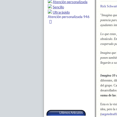
Rick Schwart
"
Imagina que 
potencia para
ayudantes in
Lo que estas 
obstáculo. E
cooperado pa
Imagina que 
ponen tambié
llegarán a sa
Imagina 10 
diferentes, d
del grupo. Ca
desarrollados
suma de las 
Esta es la vi
idea, pero la
Ultimos Articulos
(
targetedtraf