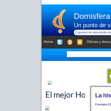
Domisfera
Un punto de vi
Cupones de descuento en 
Home
Ofertas y desc
La his
Consejos
|