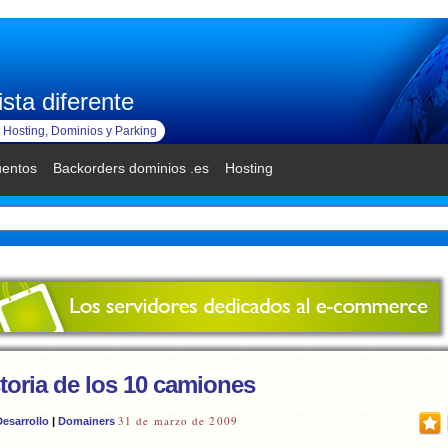
sta diferente
Hosting, Dominios y Parking
uentos
Backorders dominios .es
Hosting
toria de los 10 camiones
31 de marzo de 2009
Desarrollo
|
Domainers