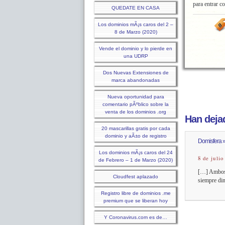
para entrar co
QUEDATE EN CASA
Los dominios mÃ¡s caros del 2 –
8 de Marzo (2020)
Vende el dominio y lo pierde en
una UDRP
Dos Nuevas Extensiones de
marca abandonadas
Nueva oportunidad para
comentario pÃºblico sobre la
venta de los dominios .org
Han dejad
20 mascarillas gratis por cada
dominio y aÃ±o de registro
Domisfera »
Los dominios mÃ¡s caros del 24
8 de julio
de Febrero – 1 de Marzo (2020)
[…] Ambos 
Cloudfest aplazado
siempre din
Registro libre de dominios .me
premium que se liberan hoy
Y Coronavirus.com es de…