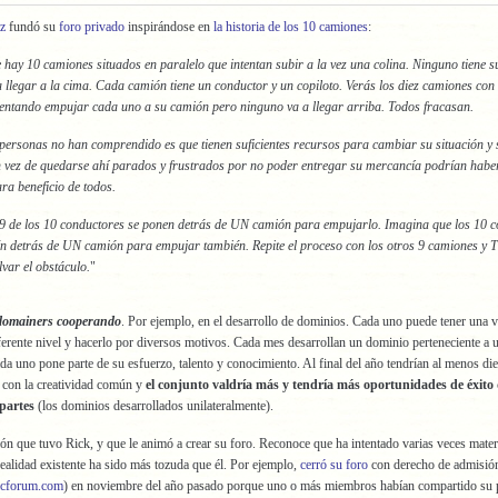
z
fundó su
foro privado
inspirándose en
la historia de los 10 camiones
:
hay 10 camiones situados en paralelo que intentan subir a la vez una colina. Ninguno tiene su
 llegar a la cima. Cada camión tiene un conductor y un copiloto. Verás los diez camiones con 
tentando empujar cada uno a su camión pero ninguno va a llegar arriba. Todos fracasan.
personas no han comprendido es que tienen suficientes recursos para cambiar su situación y s
n vez de quedarse ahí parados y frustrados por no poder entregar su mercancía podrían habe
ra beneficio de todos.
9 de los 10 conductores se ponen detrás de UN camión para empujarlo. Imagina que los 10 co
n detrás de UN camión para empujar también. Repite el proceso con los otros 9 camiones 
lvar el obstáculo.
"
domainers cooperando
. Por ejemplo, en el desarrollo de dominios. Cada uno puede tener una 
iferente nivel y hacerlo por diversos motivos. Cada mes desarrollan un dominio perteneciente a
da uno pone parte de su esfuerzo, talento y conocimiento. Al final del año tendrían al menos di
 con la creatividad común y
el conjunto valdría más y tendría más oportunidades de éxito 
partes
(los dominios desarrollados unilateralmente).
sión que tuvo Rick, y que le animó a crear su foro. Reconoce que ha intentado varias veces materi
 realidad existente ha sido más tozuda que él. Por ejemplo,
cerró su foro
con derecho de admisió
ficforum.com
) en noviembre del año pasado porque uno o más miembros habían compartido su