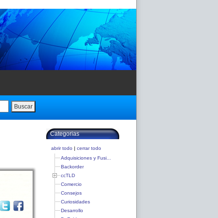
Buscar
Categorias
abrir todo
|
cerrar todo
Adquisiciones y Fusi...
Backorder
ccTLD
Comercio
Consejos
Curiosidades
Desarrollo