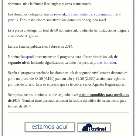
dominios .uk a la familia Real inglesa y otras instituciones.
Los dominios delegados fueron
royal.uk
,
princeofwales.uk
,
supremecourt.uk
y
jcpc.uk
. Esas instituciones solicitaron los dominios de segundo nivel.
Está previsto delegar un total de 69 dominios .uk, pudiendo las instituciones migrar a
ellos desde el .gov.uk.
La lista final se publicará en Febrero de 2014.
Nominet ha
aprobó
recientemente el programa para ofrecer
dominios .uk de
segundo nive
l, haciendo significativos cambios respecto al
primer borrador
.
Según el programa aprobado los dominios .uk de segundo nivel estarán disponibles
por a un precio de £3.50 (
4.19€
) para un año y £2.50 (
2.99€
) al año para registros
por más de un año. Este es el precio que se le cobrará a los Agentes Registradores.
Se espera que los dominios .uk de segundo nivel
estén disponibles para mediados
de 2014
. Nominet tiene planeado anunciar la fechha definitiva del lanzamiento para
febrero de 2014.