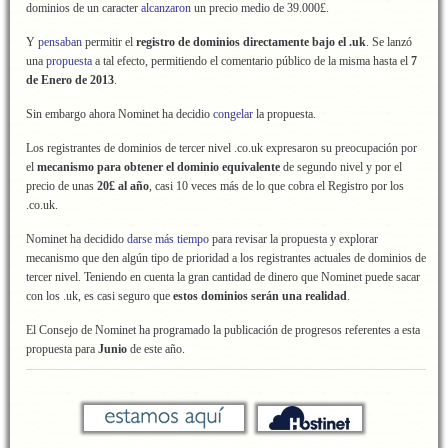
dominios de un caracter
alcanzaron
un precio medio de 39.000£.
Y
pensaban
permitir el
registro de dominios directamente bajo el .uk
. Se lanzó
una
propuesta
a tal efecto, permitiendo el comentario público de la misma hasta el
7
de Enero de 2013
.
Sin embargo ahora Nominet ha decidio
congelar
la propuesta.
Los registrantes de dominios de tercer nivel .co.uk expresaron su preocupación por
el
mecanismo para obtener el dominio equivalente
de segundo nivel y por el
precio de unas
20£ al año
, casi 10 veces más de lo que cobra el Registro por los
.co.uk.
Nominet ha decidido
darse más tiempo
para revisar la propuesta y explorar
mecanismo que den algún tipo de prioridad a los registrantes actuales de dominios de
tercer nivel. Teniendo en cuenta la gran cantidad de dinero que Nominet puede sacar
con los .uk, es casi seguro que
estos dominios serán una realidad
.
El Consejo de Nominet ha programado la publicación de progresos referentes a esta
propuesta para
Junio
de este año.