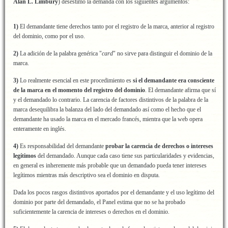
Alan L. Limbury
) desestimó la demanda con los siguientes argumentos:
1)
El demandante tiene derechos tanto por el registro de la marca, anterior al registro
del dominio, como por el uso.
2)
La adición de la palabra genérica "
card
" no sirve para distinguir el dominio de la
marca.
3)
Lo realmente esencial en este procedimiento es
si el demandante era consciente
de la marca en el momento del registro del dominio
. El demandante afirma que sí
y el demandado lo contrario. La carencia de factores distintivos de la palabra de la
marca desequilibra la balanza del lado del demandado así como el hecho que el
demandante ha usado la marca en el mercado francés, mientra que la web opera
enteramente en inglés.
4)
Es responsabilidad del demandante
probar la carencia de derechos o intereses
legítimos
del demandado. Aunque cada caso tiene sus particularidades y evidencias,
en general es inheremente más probable que un demandado pueda tener intereses
legítimos mientras más descriptivo sea el dominio en disputa.
Dada los pocos rasgos distintivos aportados por el demandante y el uso legítimo del
dominio por parte del demandado, el Panel estima que no se ha probado
suficientemente la carencia de intereses o derechos en el dominio.