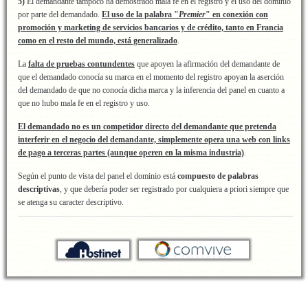
5)
El demandante tampoco ha demostrado mala fe en el registro y el uso del dominio
por parte del demandado.
El uso de la palabra "
Premier
" en conexión con
promoción y marketing de servicios bancarios y de crédito, tanto en Francia
como en el resto del mundo, está generalizado
.
La
falta de pruebas contundentes
que apoyen la afirmación del demandante de
que el demandado conocía su marca en el momento del registro apoyan la aserción
del demandado de que no conocía dicha marca y la inferencia del panel en cuanto a
que no hubo mala fe en el registro y uso.
El demandado no es un competidor directo del demandante que pretenda
interferir en el negocio del demandante, simplemente opera una web con links
de pago a terceras partes (aunque operen en la misma industria)
.
Según el punto de vista del panel el dominio está
compuesto de palabras
descriptivas
, y que debería poder ser registrado por cualquiera a priori siempre que
se atenga su caracter descriptivo.