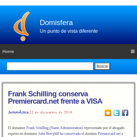
Domisfera
Un punto de vista diferente
Home
Buscar
Frank Schilling conserva
Premiercard.net frente a VISA
22 de diciembre de 2010
JurismÃ¡tica
El domainer
Frank Schilling
(
Name Administration
) representado por el abogado
experto en dominios
John Berryhill
ha conservado
el dominio
Premiercard.net
a