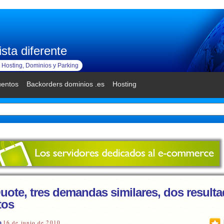
sta diferente
Hosting, Dominios y Parking
uentos
Backorders dominios .es
Hosting
Quote, tres demandas similares, dos result
tos
16 de junio de 2010
a