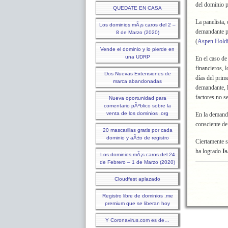
del dominio 
QUEDATE EN CASA
La panelista,
Los dominios mÃ¡s caros del 2 –
demandante pa
8 de Marzo (2020)
(
Aspen Holdin
Vende el dominio y lo pierde en
una UDRP
En el caso d
financieros, 
Dos Nuevas Extensiones de
días del prim
marca abandonadas
demandante, l
factores no s
Nueva oportunidad para
comentario pÃºblico sobre la
venta de los dominios .org
En la demanda
consciente de
20 mascarillas gratis por cada
dominio y aÃ±o de registro
Ciertamente s
ha logrado
Is
Los dominios mÃ¡s caros del 24
de Febrero – 1 de Marzo (2020)
Cloudfest aplazado
Registro libre de dominios .me
premium que se liberan hoy
Y Coronavirus.com es de…