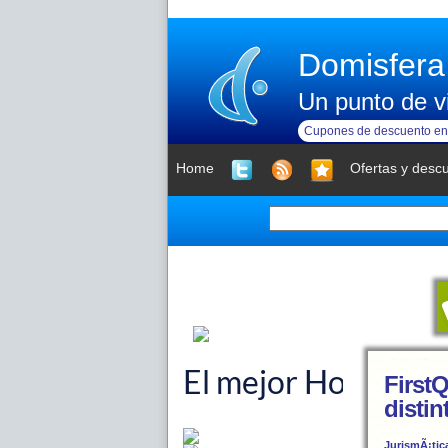
Domisfera
Un punto de vi
Cupones de descuento en 
Home
Ofertas y desc
First
distin
JurismÃ¡tic