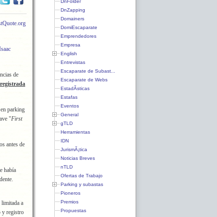
DnFolder
DnZapping
Domainers
stQuote.org
DomiEscaparate
Emprendedores
Empresa
Isaac
English
Entrevistas
Escaparate de Subast...
ncias de
Escaparate de Webs
registrada
EstadÃ­sticas
Estafas
Eventos
 en parking
General
ave "
First
gTLD
Herramientas
IDN
os antes de
JurismÃ¡tica
Noticias Breves
nTLD
e había
Ofertas de Trabajo
dente.
Parking y subastas
Pioneros
Premios
 limitada a
Propuestas
 y registro