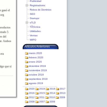
Publicidad
Registradores
Robos de Dominios
e ganó el
SEO
.org
Startups
sTLD
TÃ©cnica
productos
Utilidades
strado 5
Ventas
es del
WIPO
nte. Ambos
Articulos Anteriores
marzo 2020
 era
febrero 2020
enero 2020
algo que sí
diciembre 2019
noviembre 2019
octubre 2019
septiembre 2019
agosto 2019
2020
2019
2018
2017
2016
2015
2014
2013
2012
2011
2010
2009
2008
2007
2006