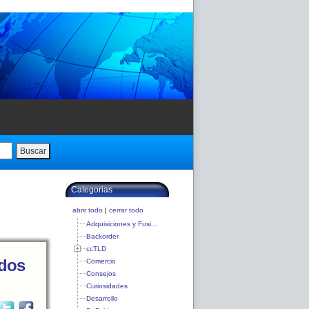
Buscar
Categorias
abrir todo
|
cerrar todo
Adquisiciones y Fusi...
Backorder
ccTLD
ados
Comercio
Consejos
Curiosidades
Desarrollo