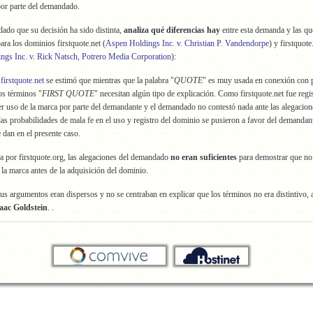
por parte del demandado.
 dado que su decisión ha sido distinta,
analiza qué diferencias hay
entre esta demanda y las qu
ra los dominios firstquote.net (
Aspen Holdings Inc. v. Christian P. Vandendorpe
) y firstquote
gs Inc. v. Rick Natsch, Potrero Media Corporation
):
e
firstquote.net
se estimó que mientras que la palabra "
QUOTE
" es muy usada en conexión con 
los términos "
FIRST QUOTE
" necesitan algún tipo de explicación. Como firstquote.net fue regi
er uso de la marca por parte del demandante y el demandado no contestó nada ante las alegacion
as probabilidades de mala fe en el uso y registro del dominio se pusieron a favor del demanda
e dan en el presente caso.
 por firstquote.org, las alegaciones del demandado
no eran suficientes
para demostrar que no
 la marca antes de la adquisición del dominio.
us argumentos eran dispersos y no se centraban en explicar que los términos no era distintivo, 
aac Goldstein
. .