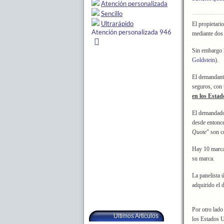
El propietari
mediante dos
Sin embargo
Goldstein
).
El demandante
seguros, con
en los Esta
El demandado 
desde entonce
Quote
" son c
Hay 10 marca
su marca.
La panelista 
adquirido el 
Por otro lad
Ultimos Articulos
los Estados U