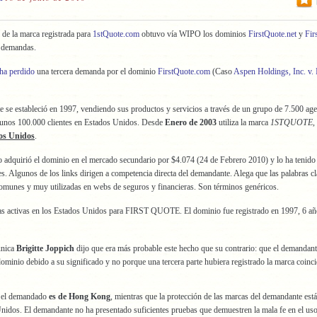
o de la marca registrada para
1stQuote.com
obtuvo vía WIPO los dominios
FirstQuote.net
y
Fir
 demandas.
ha perdido
una tercera demanda por el dominio
FirstQuote.com
(Caso
Aspen Holdings, Inc. v. 
 se estableció en 1997, vendiendo sus productos y servicios a través de un grupo de 7.500 age
 unos 100.000 clientes en Estados Unidos. Desde
Enero de 2003
utiliza la marca
1STQUOTE
,
dos Unidos
.
adquirió el dominio en el mercado secundario por $4.074 (24 de Febrero 2010) y lo ha tenido
s. Algunos de los links dirigen a competencia directa del demandante. Alega que las palabras cl
omunes y muy utilizadas en webs de seguros y financieras. Son términos genéricos.
s activas en los Estados Unidos para FIRST QUOTE. El dominio fue registrado en 1997, 6 añ
única
Brigitte Joppich
dijo que era más probable este hecho que su contrario: que el demandant
dominio debido a su significado y no porque una tercera parte hubiera registrado la marca coinci
o el demandado
es de Hong Kong
, mientras que la protección de las marcas del demandante está
nidos. El demandante no ha presentado suficientes pruebas que demuestren la mala fe en el uso