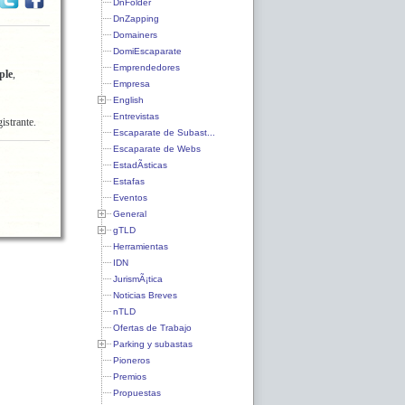
DnFolder
DnZapping
Domainers
DomiEscaparate
Emprendedores
ple
,
Empresa
English
Entrevistas
istrante.
Escaparate de Subast...
Escaparate de Webs
EstadÃ­sticas
Estafas
Eventos
General
gTLD
Herramientas
IDN
JurismÃ¡tica
Noticias Breves
nTLD
Ofertas de Trabajo
Parking y subastas
Pioneros
Premios
Propuestas