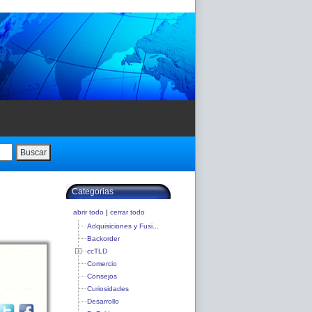
Buscar
Categorias
abrir todo
|
cerrar todo
Adquisiciones y Fusi...
Backorder
ccTLD
Comercio
Consejos
Curiosidades
Desarrollo