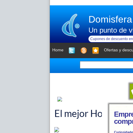
Domisfera
Un punto de vi
Cupones de descuento en 
Home
Ofertas y desc
Empre
compr
Curiosidad