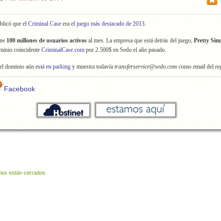
blicó que el
Criminal Case
era el
juego más destacado de 2013
.
ene
100 millones de usuarios activos
al mes. La empresa que está detrás del juego,
Pretty Sim
minio coincidente
CriminalCase.com
por 2.500$ en Sedo el año pasado.
el dominio aún está
en parking
y muestra todavía
transferservice@sedo.com
como email del reg
Facebook
ios están cerrados