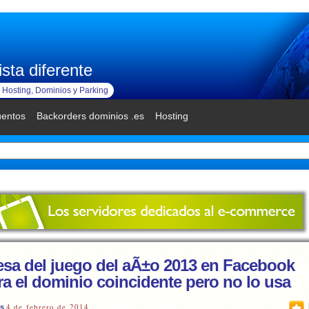
sta diferente
Hosting, Dominios y Parking
uentos
Backorders dominios .es
Hosting
sa del juego del aÃ±o 2013 en Facebook
a el dominio coincidente pero no lo usa
4 de febrero de 2014
es