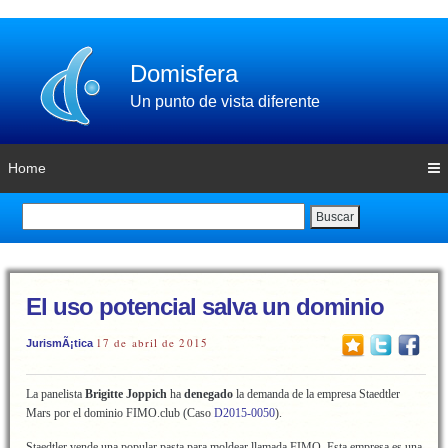
Domisfera
Un punto de vista diferente
Home
Buscar
El uso potencial salva un dominio
17 de abril de 2015
JurismÃ¡tica
La panelista
Brigitte Joppich
ha
denegado
la demanda de la empresa Staedtler
Mars por el dominio FIMO.club (Caso
D2015-0050
).
Staedtler vende una popular pasta para moldear llamada FIMO. Esta empresa es una