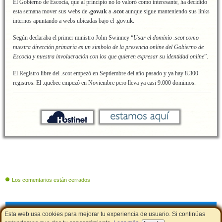
El Gobierno de Escocia, que al principio no lo valoró como interesante, ha decidido
esta semana mover sus webs de
.gov.uk
a
.scot
aunque sigue manteniendo sus links
internos apuntando a webs ubicadas bajo el .gov.uk.
Según declaraba el primer ministro John Swinney “
Usar el dominio .scot como
nuestra dirección primaria es un simbolo de la presencia online del Gobierno de
Escocia y nuestra involucración con los que quieren expresar su identidad online
”.
El Registro libre del .scot empezó en Septiembre del año pasado y ya hay 8.300
registros. El .quebec empezó en Noviembre pero lleva ya casi 9.000 dominios.
Los comentarios están cerrados
Cupones de descuento
|
Aviso Legal - Política de Cookies
|
LSSI
Esta web usa cookies para mejorar tu experiencia de usuario. Si continúas