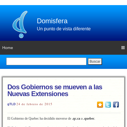
Domisfera
Un punto de vista diferente
Home
Buscar
Dos Gobiernos se mueven a las
Nuevas Extensiones
24 de febrero de 2015
gTLD
El Gobierno de Quebec ha decidido moverse de
.qc.ca
a
.quebec
.