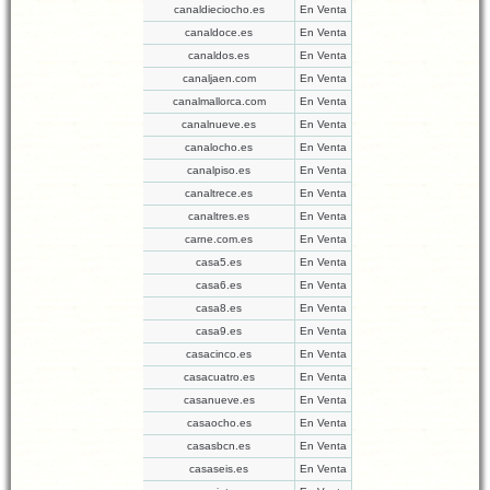
canaldieciocho.es
En Venta
canaldoce.es
En Venta
canaldos.es
En Venta
canaljaen.com
En Venta
canalmallorca.com
En Venta
canalnueve.es
En Venta
canalocho.es
En Venta
canalpiso.es
En Venta
canaltrece.es
En Venta
canaltres.es
En Venta
carne.com.es
En Venta
casa5.es
En Venta
casa6.es
En Venta
casa8.es
En Venta
casa9.es
En Venta
casacinco.es
En Venta
casacuatro.es
En Venta
casanueve.es
En Venta
casaocho.es
En Venta
casasbcn.es
En Venta
casaseis.es
En Venta