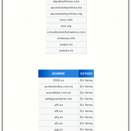
alquileroficinas.com
apuestasdeportivas.biz
apuestasdeportivas.org
cinco.info
tuto.org
consultoresinformaticos.com
emisoras.info
pagos.es
solares.es
NOMBRE
ESTADO
2000.es
En Venta
aceitedeoliva.com.es
En Venta
actualidad.com.es
En Venta
adelgazamiento.net
En Venta
afh.es
En Venta
afk.es
En Venta
afq.es
En Venta
afz.es
En Venta
agj.es
En Venta