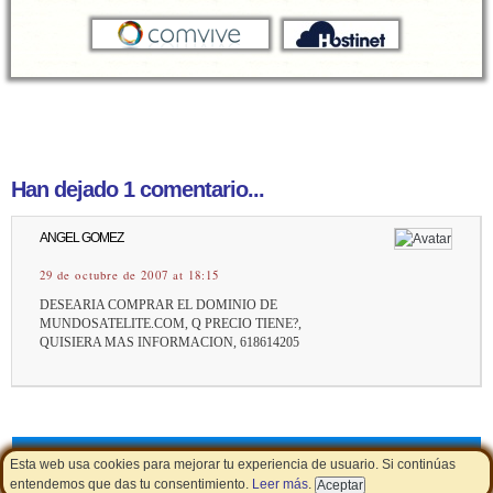
Han dejado 1 comentario...
ANGEL GOMEZ
29 de octubre de 2007 at 18:15
DESEARIA COMPRAR EL DOMINIO DE
MUNDOSATELITE.COM, Q PRECIO TIENE?,
QUISIERA MAS INFORMACION, 618614205
Cupones de descuento
|
Aviso Legal - Política de Cookies
|
LSSI
Esta web usa cookies para mejorar tu experiencia de usuario. Si continúas
entendemos que das tu consentimiento.
Leer más
.