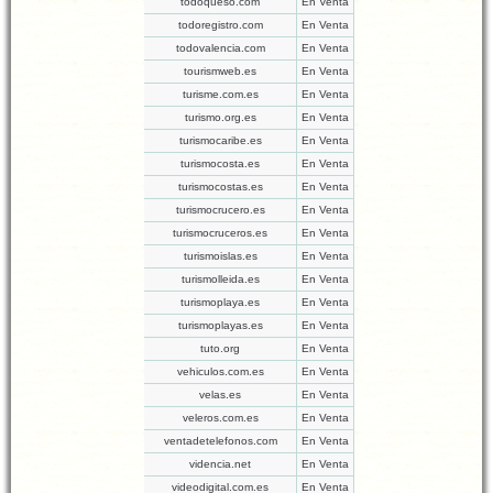
todoqueso.com
En Venta
todoregistro.com
En Venta
todovalencia.com
En Venta
tourismweb.es
En Venta
turisme.com.es
En Venta
turismo.org.es
En Venta
turismocaribe.es
En Venta
turismocosta.es
En Venta
turismocostas.es
En Venta
turismocrucero.es
En Venta
turismocruceros.es
En Venta
turismoislas.es
En Venta
turismolleida.es
En Venta
turismoplaya.es
En Venta
turismoplayas.es
En Venta
tuto.org
En Venta
vehiculos.com.es
En Venta
velas.es
En Venta
veleros.com.es
En Venta
ventadetelefonos.com
En Venta
videncia.net
En Venta
videodigital.com.es
En Venta