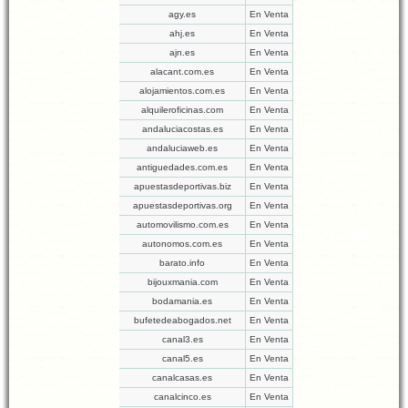
agy.es
En Venta
ahj.es
En Venta
ajn.es
En Venta
alacant.com.es
En Venta
alojamientos.com.es
En Venta
alquileroficinas.com
En Venta
andaluciacostas.es
En Venta
andaluciaweb.es
En Venta
antiguedades.com.es
En Venta
apuestasdeportivas.biz
En Venta
apuestasdeportivas.org
En Venta
automovilismo.com.es
En Venta
autonomos.com.es
En Venta
barato.info
En Venta
bijouxmania.com
En Venta
bodamania.es
En Venta
bufetedeabogados.net
En Venta
canal3.es
En Venta
canal5.es
En Venta
canalcasas.es
En Venta
canalcinco.es
En Venta