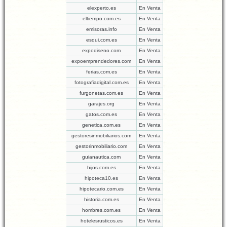
elexperto.es
En Venta
eltiempo.com.es
En Venta
emisoras.info
En Venta
esqui.com.es
En Venta
expodiseno.com
En Venta
expoemprendedores.com
En Venta
ferias.com.es
En Venta
fotografiadigital.com.es
En Venta
furgonetas.com.es
En Venta
garajes.org
En Venta
gatos.com.es
En Venta
genetica.com.es
En Venta
gestoresinmobiliarios.com
En Venta
gestorinmobiliario.com
En Venta
guianautica.com
En Venta
hijos.com.es
En Venta
hipoteca10.es
En Venta
hipotecario.com.es
En Venta
historia.com.es
En Venta
hombres.com.es
En Venta
hotelesrusticos.es
En Venta