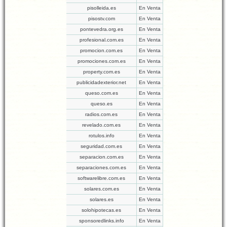
pisolleida.es
En Venta
pisostv.com
En Venta
pontevedra.org.es
En Venta
profesional.com.es
En Venta
promocion.com.es
En Venta
promociones.com.es
En Venta
property.com.es
En Venta
publicidadexterior.net
En Venta
queso.com.es
En Venta
queso.es
En Venta
radios.com.es
En Venta
revelado.com.es
En Venta
rotulos.info
En Venta
seguridad.com.es
En Venta
separacion.com.es
En Venta
separaciones.com.es
En Venta
softwarelibre.com.es
En Venta
solares.com.es
En Venta
solares.es
En Venta
solohipotecas.es
En Venta
sponsoredlinks.info
En Venta