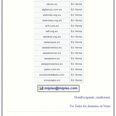
viento.es
En Venta
vigilancia.com.es
En Venta
vivienda.org.es
En Venta
viviendas.org.es
En Venta
wi-fi.com.es
En Venta
wifi.org.es
En Venta
wireless.org.es
En Venta
wwwcasas.es
En Venta
wwwdominios.es
En Venta
wwwinternet.es
En Venta
wwwpisos.es
En Venta
wwwprestamos.es
En Venta
yates.com.es
En Venta
zonainmobiliaria.com
En Venta
zonaviajes.es
En Venta
DomiEscaparate, condiciones
Ver Todos los dominios en Venta