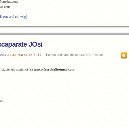
Monedas.com
sas.com
de este artículo ⇒
caparate JOsi
23 de marzo de 2017
rate
Tiempo estimado de lectura: 3,21 minutos.
s siguientes dominios
Sistemcry(arroba)hotmail.com
:
com