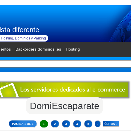
sta diferente
Hosting, Dominios y Parking
uentos
Backorders dominios .es
Hosting
DomiEscaparate
PÁGINA 1 DE 6
1
2
3
4
5
»
ÚLTIMA »