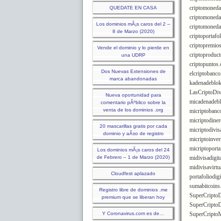
criptomoned
QUEDATE EN CASA
criptomoned
Los dominios mÃ¡s caros del 2 –
criptomoned
8 de Marzo (2020)
criptoportafo
criptopremio
Vende el dominio y lo pierde en
criptoproduc
una UDRP
criptopuntos
Dos Nuevas Extensiones de
elcriptobanc
marca abandonadas
kadenadeblo
LasCriptoDiv
Nueva oportunidad para
micadenadeb
comentario pÃºblico sobre la
venta de los dominios .org
micriptobanc
micriptodine
20 mascarillas gratis por cada
micriptodivi
dominio y aÃ±o de registro
micriptoinve
micriptoporta
Los dominios mÃ¡s caros del 24
de Febrero – 1 de Marzo (2020)
midivisadigit
midivisavirtu
Cloudfest aplazado
portafoliodig
sumabitcoins
Registro libre de dominios .me
SuperCriptoD
premium que se liberan hoy
SuperCriptoD
Y Coronavirus.com es de…
SuperCripto