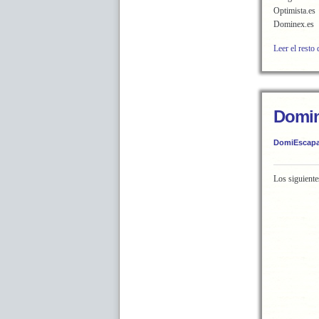
Optimista.es
Dominex.es
Leer el resto 
Domin
DomiEscapa
Los siguiente