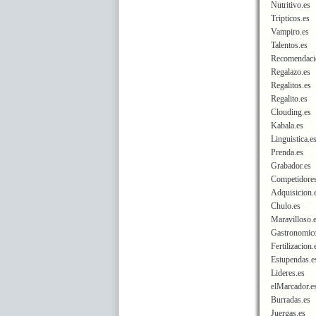
Nutritivo.es
Tripticos.es
Vampiro.es
Talentos.es
Recomendaci
Regalazo.es
Regalitos.es
Regalito.es
Clouding.es
Kabala.es
Linguistica.e
Prenda.es
Grabador.es
Competidores
Adquisicion.
Chulo.es
Maravilloso.
Gastronomico
Fertilizacion
Estupendas.e
Lideres.es
elMarcador.e
Burradas.es
Juergas.es