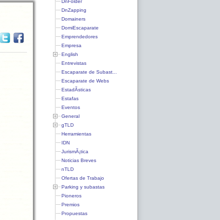
DnFolder
DnZapping
Domainers
DomiEscaparate
Emprendedores
Empresa
English
Entrevistas
Escaparate de Subast...
Escaparate de Webs
EstadÃ­sticas
Estafas
Eventos
General
gTLD
Herramientas
IDN
JurismÃ¡tica
Noticias Breves
nTLD
Ofertas de Trabajo
Parking y subastas
Pioneros
Premios
Propuestas