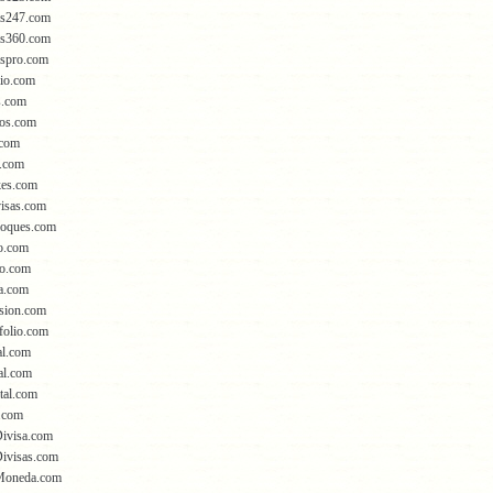
as247.com
as360.com
aspro.com
lio.com
s.com
tos.com
.com
o.com
kes.com
isas.com
loques.com
o.com
ro.com
sa.com
rsion.com
folio.com
al.com
al.com
ital.com
.com
ivisa.com
ivisas.com
Moneda.com