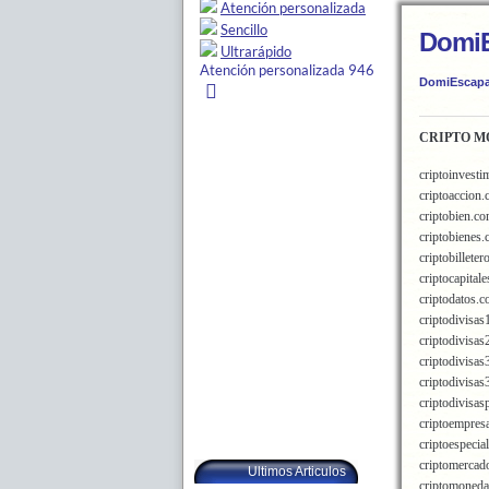
DomiE
DomiEscapa
CRIPTO MO
criptoinvest
criptoaccion
criptobien.c
criptobienes
criptobillete
criptocapital
criptodatos.
criptodivisa
criptodivisa
criptodivisa
criptodivisa
criptodivisa
criptoempres
criptoespecia
criptomerca
Ultimos Articulos
criptomoned