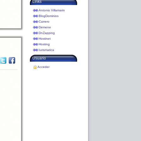
Links
Antonio Villamarin
BlogDominios
Carrero
Demene
DnZapping
Hostinet
Hosting
Iurismatica
Usuario
Acceder