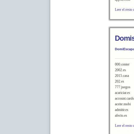
Leer el resto 
Domis
DomiEscapa
000.center
2002.es
2015.casa
202.es
777.juegos
acariciar.es
account.cards
aceite.mobi
admitir.es
afecto.es
Leer el resto 