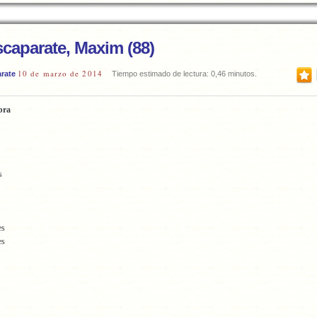
caparate, Maxim (88)
10 de marzo de 2014
rate
Tiempo estimado de lectura: 0,46 minutos.
bra
s
es
es