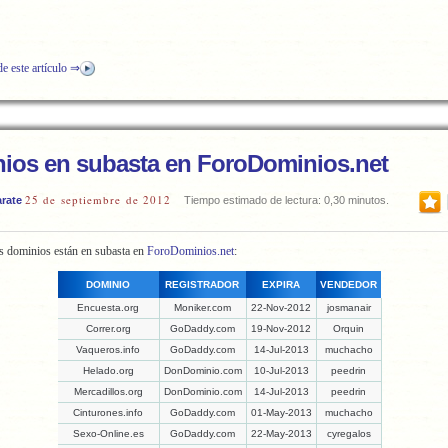
de este artículo ⇒
ios en subasta en ForoDominios.net
25 de septiembre de 2012
rate
Tiempo estimado de lectura: 0,30 minutos.
s dominios están en subasta en
ForoDominios.net
:
DOMINIO
REGISTRADOR
EXPIRA
VENDEDOR
Encuesta.org
Moniker.com
22-Nov-2012
josmanair
Correr.org
GoDaddy.com
19-Nov-2012
Orquin
Vaqueros.info
GoDaddy.com
14-Jul-2013
muchacho
Helado.org
DonDominio.com
10-Jul-2013
peedrin
Mercadillos.org
DonDominio.com
14-Jul-2013
peedrin
Cinturones.info
GoDaddy.com
01-May-2013
muchacho
Sexo-Online.es
GoDaddy.com
22-May-2013
cyregalos