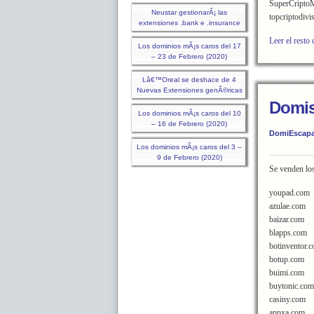
SuperCripto
Neustar gestionarÃ¡ las
topcriptodivi
extensiones .bank e .insurance
Leer el resto 
Los dominios mÃ¡s caros del 17
– 23 de Febrero (2020)
Lâ€™Oreal se deshace de 4
Nuevas Extensiones genÃ©ricas
Domis
Los dominios mÃ¡s caros del 10
– 16 de Febrero (2020)
DomiEscapa
Los dominios mÃ¡s caros del 3 –
9 de Febrero (2020)
Se venden lo
youpad.com
azulae.com
baizar.com
blapps.com
botinventor.
botup.com
buimi.com
buytonic.com
casiny.com
appxa.com