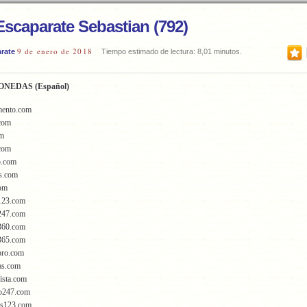
scaparate Sebastian (792)
9 de enero de 2018
rate
Tiempo estimado de lectura: 8,01 minutos.
NEDAS (Español)
imento.com
.com
om
.com
ro.com
es.com
com
s123.com
s247.com
s360.com
s365.com
spro.com
as.com
lista.com
do247.com
as123.com