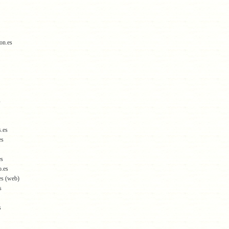
on.es
s
.es
es
es
.es
.es (web)
s
s