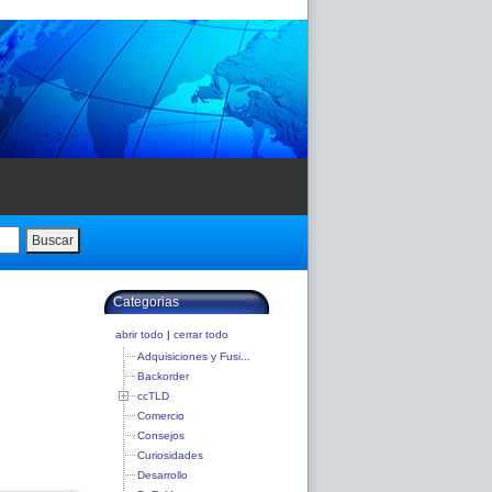
Buscar
Categorias
abrir todo
|
cerrar todo
Adquisiciones y Fusi...
Backorder
ccTLD
Comercio
Consejos
Curiosidades
Desarrollo