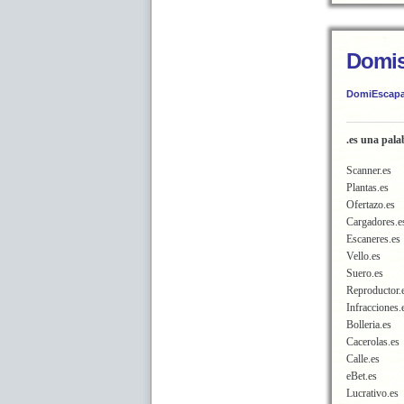
Domis
DomiEscapa
.es una pala
Scanner.es
Plantas.es
Ofertazo.es
Cargadores.e
Escaneres.es
Vello.es
Suero.es
Reproductor.
Infracciones.
Bolleria.es
Cacerolas.es
Calle.es
eBet.es
Lucrativo.es