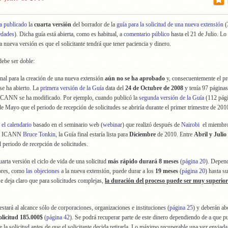
a publicado
la
cuarta versión
del borrador de la
guía para la solicitud de una nueva extensión
(
edades
). Dicha guía está abierta, como es habitual, a
comentario público
hasta el 21 de Julio. Lo
a nueva versión es que el solicitante tendrá que tener paciencia y dinero.
debe ser doble:
al para la creación de una nueva extensión
aún no se ha aprobado
y, consecuentemente el p
se ha abierto. La
primera versión de la Guía
data del
24 de Octubre de 2008
y tenía 97 páginas
a ICANN se ha modificado. Por ejemplo, cuando publicó la
segunda versión de la Guía
(112 pági
de Mayo que el periodo de recepción de solicitudes se abriría durante el primer trimestre de 201
 el calendario
basado en el seminario web (
webinar
) que realizó después de
Nairobi
el miembro
la ICANN
Bruce Tonkin
, la Guía final estaría lista para
Diciembre
de 2010. Entre
Abril y Julio
l periodo de recepción de solicitudes.
arta versión el ciclo de vida de una solicitud
más rápido durará 8 meses
(
página 20
). Depen
tores, como
las objeciones
a la nueva extensión, puede durar a los
19 meses
(
página 20
) hasta su
e deja claro que para solicitudes complejas,
la duración del proceso puede ser muy superior 
estará al alcance sólo de corporaciones, organizaciones e instituciones (
página 25
) y deberán a
solicitud 185.000$
(
página 42
). Se podrá recuperar parte de este dinero dependiendo de a que p
e la solicitud antes de que el solicitante decida retirarla. Lo máximo recuperable una vez enviad