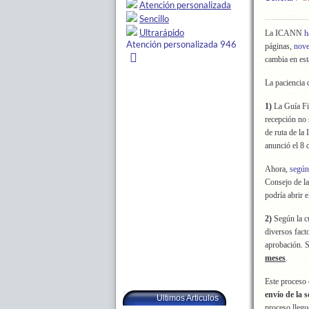
La ICANN
h
páginas,
nov
cambia en est
La paciencia 
1)
La Guía Fin
recepción no 
de ruta de l
anunció el 8 
Ahora,
según
Consejo de 
podría abrir e
2)
Según la cu
diversos fac
aprobación. S
meses
.
Este proceso 
envío de la 
Ultimos Articulos
proceso llegu