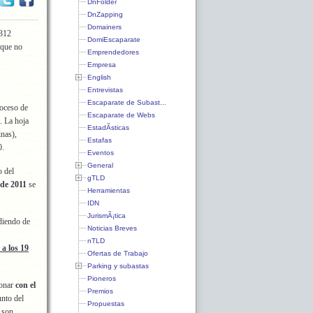
DnFolder
DnZapping
Domainers
312
DomiEscaparate
 que no
Emprendedores
Empresa
English
Entrevistas
Escaparate de Subast...
roceso de
Escaparate de Webs
. La hoja
EstadÃ­sticas
nas),
Estafas
0.
Eventos
General
 del
gTLD
 de 2011
se
Herramientas
IDN
JurismÃ¡tica
diendo de
Noticias Breves
nTLD
a los 19
Ofertas de Trabajo
Parking y subastas
Pioneros
bonar
con el
Premios
unto del
Propuestas
a son