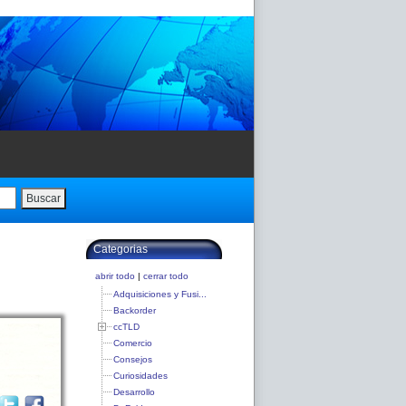
Buscar
Categorias
abrir todo
|
cerrar todo
Adquisiciones y Fusi...
Backorder
ccTLD
Comercio
Consejos
Curiosidades
Desarrollo