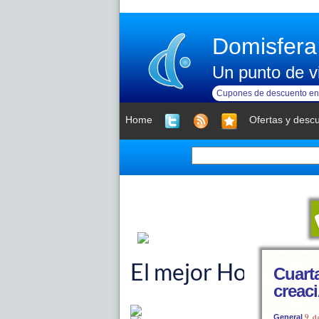
Domisfera
Un punto de vi
Cupones de descuento en 
Home
Ofertas y desc
Cuarta
creac
9 d
General