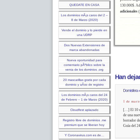
QUEDATE EN CASA
130.000$. Ade
adicionales
(
Los dominios mÃ¡s caros del 2 –
8 de Marzo (2020)
Vende el dominio y lo pierde en
una UDRP
Dos Nuevas Extensiones de
marca abandonadas
Nueva oportunidad para
comentario pÃºblico sobre la
venta de los dominios .org
Han dejad
20 mascarillas gratis por cada
dominio y aÃ±o de registro
Domisfera »
Los dominios mÃ¡s caros del 24
de Febrero – 1 de Marzo (2020)
1 de marz
[…] El 10 d
Cloudfest aplazado
de una nuev
borrador de
Registro libre de dominios .me
premium que se liberan hoy
Guía del 2
Y Coronavirus.com es de…