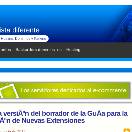
sta diferente
Hosting, Dominios y Parking
uentos
Backorders dominios .es
Hosting
 versiÃ³n del borrador de la GuÃ­a para la
iÃ³n de Nuevas Extensiones
e junio de 2010