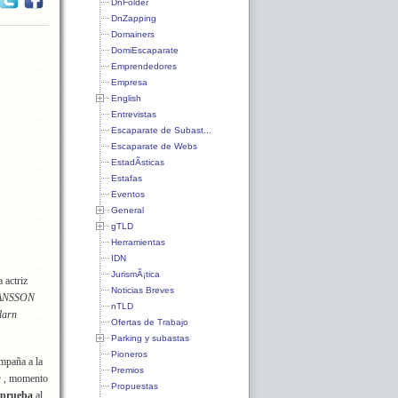
DnFolder
DnZapping
Domainers
DomiEscaparate
Emprendedores
Empresa
English
Entrevistas
Escaparate de Subast...
Escaparate de Webs
EstadÃ­sticas
Estafas
Eventos
General
gTLD
Herramientas
IDN
JurismÃ¡tica
 actriz
Noticias Breves
ANSSON
nTLD
darn
Ofertas de Trabajo
Parking y subastas
Pioneros
ampaña a la
Premios
a
, momento
Propuestas
 prueba
al