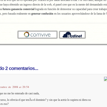
 en la web que no es operada por Scarlett ni por nadie asociado a ella. Por otro lado, aunque no 
e haya obtenido un ingreso directo de la web, el panel cree que en la mente del demandado est
na
futura ganancia comercial
lograda en función de demostrar su capacidad para crear trabajo
s, pero basada realmente en
generar confusión
en los usuarios aprovechándose de la fama de S
o 2 comentarios...
iembre de 2008 at 20:54
ue no me he enterado de casi nada,
urso, lo ofrecia el que tenÃ­a el dominio? y sin que la actriz lo supiera ni diera su
 es eso?