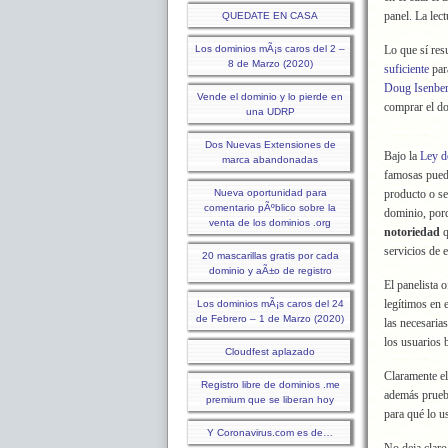
panel. La lec
QUEDATE EN CASA
Los dominios mÃ¡s caros del 2 –
Lo que sí resu
8 de Marzo (2020)
suficiente
par
Doug Isenbe
Vende el dominio y lo pierde en
comprar el do
una UDRP
Dos Nuevas Extensiones de
Bajo la
Ley d
marca abandonadas
famosas puede
Nueva oportunidad para
producto o se
comentario pÃºblico sobre la
dominio, porq
venta de los dominios .org
notoriedad
q
servicios de 
20 mascarillas gratis por cada
dominio y aÃ±o de registro
El panelista 
legítimos en 
Los dominios mÃ¡s caros del 24
de Febrero – 1 de Marzo (2020)
las necesaria
los usuarios 
Cloudfest aplazado
Claramente e
Registro libre de dominios .me
además prueba
premium que se liberan hoy
para qué lo u
Y Coronavirus.com es de…