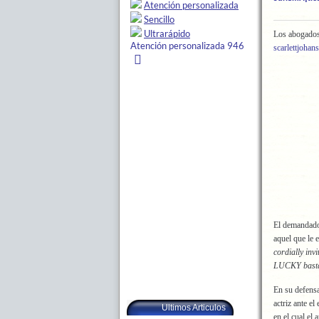
Los abogados 
scarlettjoha
El demandado 
aquel que le 
cordially i
LUCKY bast
En su defensa
actriz ante e
Ultimos Articulos
en el cual el