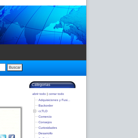
Buscar
Categorias
abrir todo
|
cerrar todo
Adquisiciones y Fusi...
Backorder
ccTLD
Comercio
Consejos
Curiosidades
Desarrollo