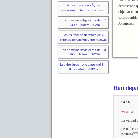
No deja claro
Neustar gestionarÃ¡ las
demostrado qu
extensiones .bank e .insurance
objetivo de u
controvertido
Los dominios mÃ¡s caros del 17
Johansson.
– 23 de Febrero (2020)
Lâ€™Oreal se deshace de 4
Nuevas Extensiones genÃ©ricas
Los dominios mÃ¡s caros del 10
– 16 de Febrero (2020)
Los dominios mÃ¡s caros del 3 –
9 de Febrero (2020)
Han dejad
carlos
29 de dic
La verdad q
pero el conc
permiso???