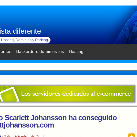
sta diferente
Hosting, Dominios y Parking
uentos
Backorders dominios .es
Hosting
 Scarlett Johansson ha conseguido
ettjohansson.com
29 de diciembre de 2008
a