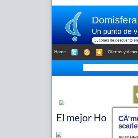
Domisfera
Un punto de vi
Cupones de descuento en 
Home
Ofertas y desc
CÃ³mo
scarl
JurismÃ¡tic