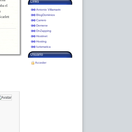
está
Links
aba el
Antonio Villamarin
s
BlogDominios
carlett
Carrero
Demene
DnZapping
Hostinet
Hosting
Iurismatica
Usuario
Acceder