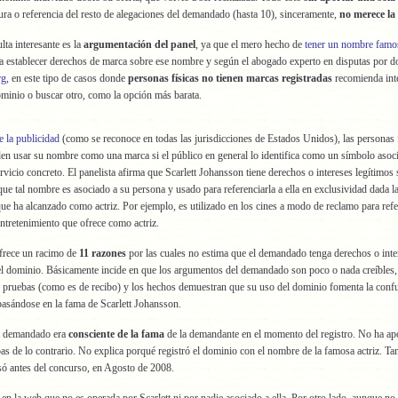
tura o referencia del resto de alegaciones del demandado (hasta 10), sinceramente,
no merece la
lta interesante es la
argumentación del panel
, ya que el mero hecho de
tener un nombre famo
a establecer derechos de marca sobre ese nombre y según el abogado experto en disputas por 
rg
, en este tipo de casos donde
personas físicas no tienen marcas registradas
recomienda int
minio o buscar otro, como la opción más barata.
e la publicidad
(como se reconoce en todas las jurisdicciones de Estados Unidos), las personas 
n usar su nombre como una marca si el público en general lo identifica como un símbolo asoc
rvicio concreto. El panelista afirma que Scarlett Johansson tiene derechos o intereses legítimos 
ue tal nombre es asociado a su persona y usado para referenciarla a ella en exclusividad dada l
ue ha alcanzado como actriz. Por ejemplo, es utilizado en los cines a modo de reclamo para refer
entretenimiento que ofrece como actriz.
ofrece un racimo de
11 razones
por las cuales no estima que el demandado tenga derechos o inte
el dominio. Básicamente incide en que los argumentos del demandado son poco o nada creíbles,
s pruebas (como es de recibo) y los hechos demuestran que su uso del dominio fomenta la confu
basándose en la fama de Scarlett Johansson.
l demandado era
consciente de la fama
de la demandante en el momento del registro. No ha ap
s de lo contrario. No explica porqué registró el dominio con el nombre de la famosa actriz. T
só antes del concurso, en Agosto de 2008.