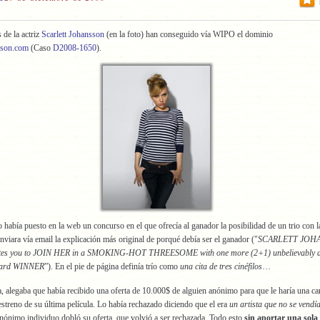
de la actriz
Scarlett Johansson
(en la foto) han conseguido vía WIPO el dominio
nsson.com
(Caso
D2008-1650
).
había puesto en la web un concurso en el que ofrecía al ganador la posibilidad de un trio con la
enviara vía email la explicación más original de porqué debía ser el ganador ("
SCARLETT JOH
nvites you to JOIN HER in a SMOKING-HOT THREESOME with one more (2+1) unbelievably 
ard WINNER
”). En el pie de página definía trío como
una cita de tres cinéfilos
…
, alegaba que había recibido una oferta de 10.000$ de alguien anónimo para que le haría una c
l estreno de su última película. Lo había rechazado diciendo que el era
un artista que no se vendí
 anónimo individuo dobló su oferta, que volvió a ser rechazada. Todo esto
sin aportar una sola