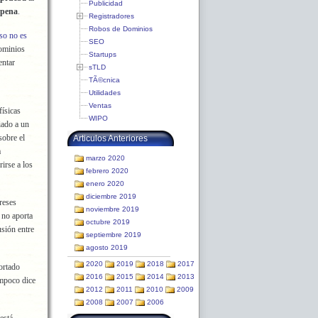
Publicidad
 pena
.
Registradores
Robos de Dominios
so no es
SEO
dominios
Startups
entar
sTLD
TÃ©cnica
Utilidades
Ventas
físicas
WIPO
iado a un
sobre el
Articulos Anteriores
a
marzo 2020
irse a los
febrero 2020
enero 2020
diciembre 2019
reses
noviembre 2019
 no aporta
octubre 2019
sión entre
septiembre 2019
agosto 2019
2020
2019
2018
2017
ortado
2016
2015
2014
2013
ampoco dice
2012
2011
2010
2009
2008
2007
2006