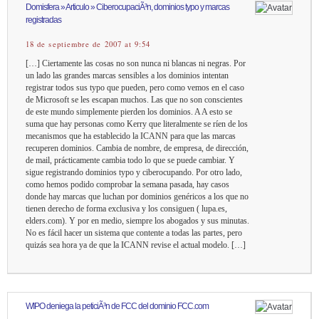
Domisfera » Articulo » CiberocupaciÃ³n, dominios typo y marcas
registradas
18 de septiembre de 2007 at 9:54
[…] Ciertamente las cosas no son nunca ni blancas ni negras. Por
un lado las grandes marcas sensibles a los dominios intentan
registrar todos sus typo que pueden, pero como vemos en el caso
de Microsoft se les escapan muchos. Las que no son conscientes
de este mundo simplemente pierden los dominios. A A esto se
suma que hay personas como Kerry que literalmente se ríen de los
mecanismos que ha establecido la ICANN para que las marcas
recuperen dominios. Cambia de nombre, de empresa, de dirección,
de mail, prácticamente cambia todo lo que se puede cambiar. Y
sigue registrando dominios typo y ciberocupando. Por otro lado,
como hemos podido comprobar la semana pasada, hay casos
donde hay marcas que luchan por dominios genéricos a los que no
tienen derecho de forma exclusiva y los consiguen ( lupa.es,
elders.com). Y por en medio, siempre los abogados y sus minutas.
No es fácil hacer un sistema que contente a todas las partes, pero
quizás sea hora ya de que la ICANN revise el actual modelo. […]
WIPO deniega la peticiÃ³n de FCC del dominio FCC.com