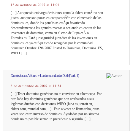
12 de octubre de 2007 at 14:04
[…] Aunque sin embargo decisiones como la elders.comÂ no son
justas, aunque son pocas en comparaciÃ³n con el mercado de los
dominios .es, donde los panelistas estÃ¡n favoriendo
descaradamente a las grandes marcas o actuando en contra de los
inversores de dominios, como en el caso de Lupa.esÂ o
Entradas.es. EstÃ¡ inseguridad jurÃ­dica de las inversiones en
dominios .es ya estÃ¡n siendo recogidas por la comunidad
domainer. Octubre 12th 2007 Posted to Dominios, Dominios .ES,
WIPO […]
Domisfera » Articulo » La demanda de Dell (Parte II)
3 de diciembre de 2007 at 11:34
[…] Tener dominios genéricos no te convierte en ciberocupa. Por
otro lado hay dominios genéricos que son arrebatados a sus
legítimos dueños con decisiones WIPO (lupa.es, terroir.eu,
elders.com, mundial.com,…) . Esto a veces se llama robo, otras
veces secuestro inverso de dominios. Ayudados por un sistema
donde no es posible sentar un precedente o seguirlo. […]