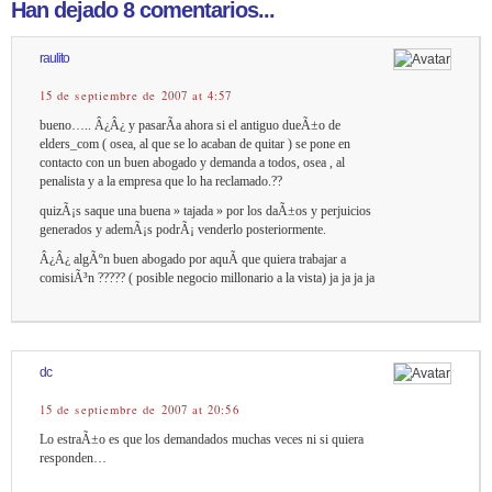
Han dejado 8 comentarios...
raulito
15 de septiembre de 2007 at 4:57
bueno….. Â¿Â¿ y pasarÃ­a ahora si el antiguo dueÃ±o de
elders_com ( osea, al que se lo acaban de quitar ) se pone en
contacto con un buen abogado y demanda a todos, osea , al
penalista y a la empresa que lo ha reclamado.??
quizÃ¡s saque una buena » tajada » por los daÃ±os y perjuicios
generados y ademÃ¡s podrÃ¡ venderlo posteriormente.
Â¿Â¿ algÃºn buen abogado por aquÃ­ que quiera trabajar a
comisiÃ³n ????? ( posible negocio millonario a la vista) ja ja ja ja
dc
15 de septiembre de 2007 at 20:56
Lo estraÃ±o es que los demandados muchas veces ni si quiera
responden…