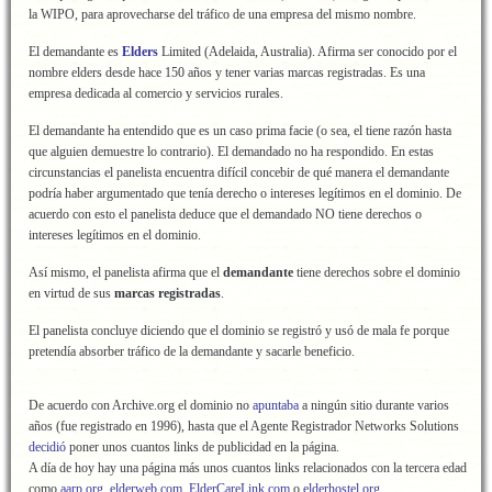
la WIPO, para aprovecharse del tráfico de una empresa del mismo nombre.
El demandante es
Elders
Limited (Adelaida, Australia). Afirma ser conocido por el
nombre elders desde hace 150 años y tener varias marcas registradas. Es una
empresa dedicada al comercio y servicios rurales.
El demandante ha entendido que es un caso prima facie (o sea, el tiene razón hasta
que alguien demuestre lo contrario). El demandado no ha respondido. En estas
circunstancias el panelista encuentra difícil concebir de qué manera el demandante
podría haber argumentado que tenía derecho o intereses legítimos en el dominio. De
acuerdo con esto el panelista deduce que el demandado NO tiene derechos o
intereses legítimos en el dominio.
Así mismo, el panelista afirma que el
demandante
tiene derechos sobre el dominio
en virtud de sus
marcas registradas
.
El panelista concluye diciendo que el dominio se registró y usó de mala fe porque
pretendía absorber tráfico de la demandante y sacarle beneficio.
De acuerdo con Archive.org el dominio no
apuntaba
a ningún sitio durante varios
años (fue registrado en 1996), hasta que el Agente Registrador Networks Solutions
decidió
poner unos cuantos links de publicidad en la página.
A día de hoy hay una página más unos cuantos links relacionados con la tercera edad
como
aarp.org
,
elderweb.com
,
ElderCareLink.com
o
elderhostel.org
.