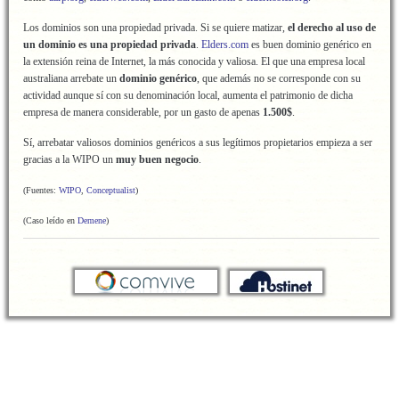
Los dominios son una propiedad privada. Si se quiere matizar,
el derecho al uso de
un dominio es una propiedad privada
.
Elders.com
es buen dominio genérico en
la extensión reina de Internet, la más conocida y valiosa. El que una empresa local
australiana arrebate un
dominio genérico
, que además no se corresponde con su
actividad aunque sí con su denominación local, aumenta el patrimonio de dicha
empresa de manera considerable, por un gasto de apenas
1.500$
.
Sí, arrebatar valiosos dominios genéricos a sus legítimos propietarios empieza a ser
gracias a la WIPO un
muy buen negocio
.
(Fuentes:
WIPO
,
Conceptualist
)
(Caso leído en
Demene
)