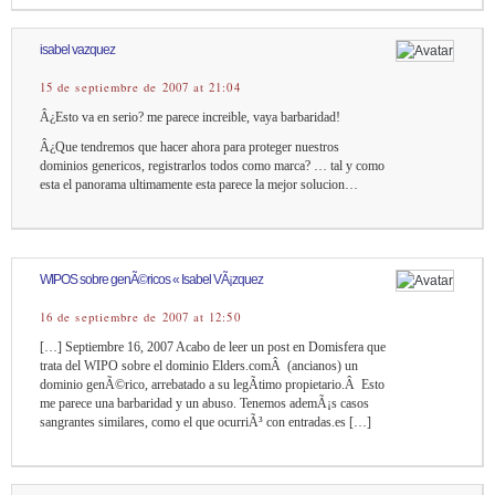
isabel vazquez
15 de septiembre de 2007 at 21:04
Â¿Esto va en serio? me parece increible, vaya barbaridad!
Â¿Que tendremos que hacer ahora para proteger nuestros
dominios genericos, registrarlos todos como marca? … tal y como
esta el panorama ultimamente esta parece la mejor solucion…
WIPOS sobre genÃ©ricos « Isabel VÃ¡zquez
16 de septiembre de 2007 at 12:50
[…] Septiembre 16, 2007 Acabo de leer un post en Domisfera que
trata del WIPO sobre el dominio Elders.comÂ (ancianos) un
dominio genÃ©rico, arrebatado a su legÃ­timo propietario.Â Esto
me parece una barbaridad y un abuso. Tenemos ademÃ¡s casos
sangrantes similares, como el que ocurriÃ³ con entradas.es […]