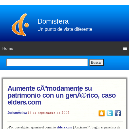
Domisfera
Un punto de vista diferente
Home
Buscar
Aumente cÃ³modamente su
patrimonio con un genÃ©rico, caso
elders.com
14 de septiembre de 2007
JurismÃ¡tica
¿Por qué alguien querría el dominio
elders.com
(Ancianos)?. Según el panelista de