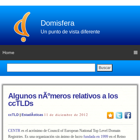
Domisfera
Un punto de vista diferente
Home
Buscar
Algunos nÃºmeros relativos a los
ccTLDs
11 de diciembre de 2012
ccTLD
|
EstadÃ­sticas
CENTR
es el acrónimo de Council of European National Top Level Domain
Registries. Es una organización sin ánimo de lucro
fundada en 1999
en el Reino