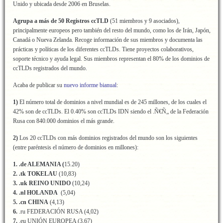
Unido y ubicada desde 2006 en Bruselas.
Agrupa a más de 50 Registros ccTLD
(51 miembros y 9 asociados),
principalmente europeos pero también del resto del mundo, como los de Irán, Japón,
Canadá o Nueva Zelanda. Recoge información de sus miembros y documenta las
prácticas y políticas de los diferentes ccTLDs. Tiene proyectos colaborativos,
soporte técnico y ayuda legal. Sus miembros representan el 80% de los dominios de
ccTLDs registrados del mundo.
Acaba de publicar su
nuevo informe bianual
:
1)
El número total de dominios a nivel mundial es de 245 millones, de los cuales el
42% son de ccTLDs. El 0.40% son ccTLDs IDN siendo el .Ñ€Ñ„ de la Federación
Rusa con 840.000 dominios el más grande.
2)
Los 20 ccTLDs con más dominios registrados del mundo son los siguientes
(entre paréntesis el número de dominios en millones):
1. .de ALEMANIA (
15.20)
2. .tk TOKELAU
(10,83)
3. .uk REINO UNIDO
(10,24)
4. .nl HOLANDA
(5,04)
5. .cn CHINA
(4,13)
6.
.ru FEDERACIÓN RUSA (4,02)
7.
.eu UNIÓN EUROPEA (3,67)