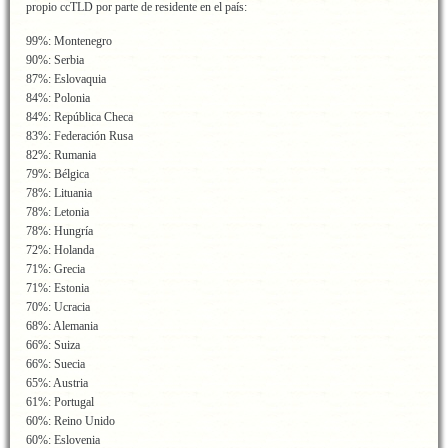
propio ccTLD por parte de residente en el país:
99%: Montenegro
90%: Serbia
87%: Eslovaquia
84%: Polonia
84%: República Checa
83%: Federación Rusa
82%: Rumania
79%: Bélgica
78%: Lituania
78%: Letonia
78%: Hungría
72%: Holanda
71%: Grecia
71%: Estonia
70%: Ucracia
68%: Alemania
66%: Suiza
66%: Suecia
65%: Austria
61%: Portugal
60%: Reino Unido
60%: Eslovenia