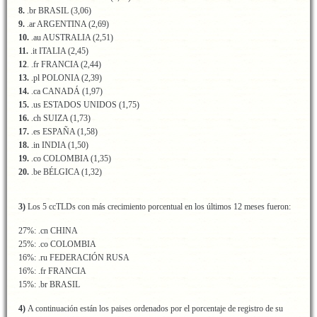
8.
.br BRASIL (3,06)
9.
.ar ARGENTINA (2,69)
10.
.au AUSTRALIA (2,51)
11.
.it ITALIA (2,45)
12
. .fr FRANCIA (2,44)
13.
.pl POLONIA (2,39)
14.
.ca CANADÁ (1,97)
15.
.us ESTADOS UNIDOS (1,75)
16.
.ch SUIZA (1,73)
17.
.es ESPAÑA (1,58)
18.
.in INDIA (1,50)
19.
.co COLOMBIA (1,35)
20.
.be BÉLGICA (1,32)
3)
Los 5 ccTLDs con más crecimiento porcentual en los últimos 12 meses fueron:
27%: .cn CHINA
25%: .co COLOMBIA
16%: .ru FEDERACIÓN RUSA
16%: .fr FRANCIA
15%: .br BRASIL
4)
A continuación están los paises ordenados por el porcentaje de registro de su