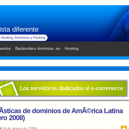
sta diferente
Hosting, Dominios y Parking
uentos
Backorders dominios .es
Hosting
Ã­sticas de dominios de AmÃ©rica Latina
ero 2008)
14 de marzo de 2008
s