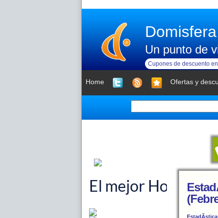
Domisfera
Un punto de vi
Cupones de descuento en 
Home
Ofertas y desc
Estad
(Febr
EstadÃ­stica