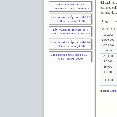
del total, lo
Neustar gestionarÃ¡ las
primeros ccTL
extensiones .bank e .insurance
cantidad de r
Los dominios mÃ¡s caros del 17
– 23 de Febrero (2020)
El registro d
>1.000,000
Lâ€™Oreal se deshace de 4
Nuevas Extensiones genÃ©ricas
(100.000-
1.000.000)
Los dominios mÃ¡s caros del 10
(20.000-
– 16 de Febrero (2020)
100.000)
Los dominios mÃ¡s caros del 3 –
(10.000-
9 de Febrero (2020)
20.000)
(5.000-
10.000)
<5.000
(Fuente:
Latino