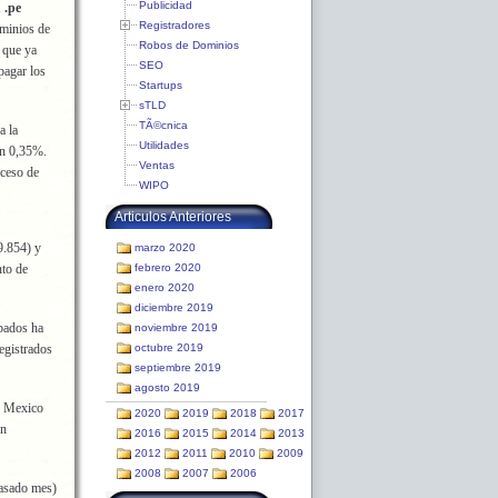
Publicidad
 .pe
Registradores
ominios de
Robos de Dominios
 que ya
SEO
pagar los
Startups
sTLD
TÃ©cnica
a la
Utilidades
un 0,35%.
Ventas
oceso de
WIPO
Articulos Anteriores
9.854) y
marzo 2020
nto de
febrero 2020
enero 2020
diciembre 2019
rbados ha
noviembre 2019
registrados
octubre 2019
septiembre 2019
agosto 2019
, Mexico
2020
2019
2018
2017
un
2016
2015
2014
2013
2012
2011
2010
2009
2008
2007
2006
asado mes)