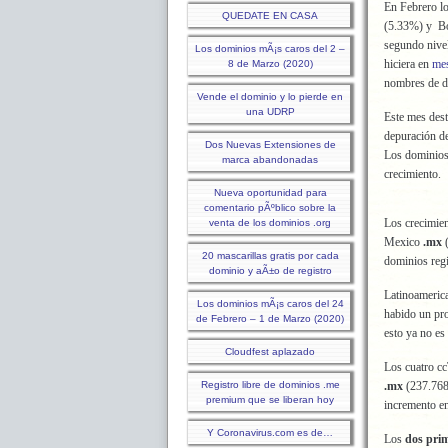
En Febrero l
QUEDATE EN CASA
(5.33%) y B
segundo nivel
Los dominios mÃ¡s caros del 2 –
hiciera en
mes
8 de Marzo (2020)
nombres de d
Vende el dominio y lo pierde en
una UDRP
Este mes dest
depuración d
Dos Nuevas Extensiones de
Los dominios
marca abandonadas
crecimiento.
Nueva oportunidad para
comentario pÃºblico sobre la
Los crecimie
venta de los dominios .org
Mexico
.mx
(
20 mascarillas gratis por cada
dominios regi
dominio y aÃ±o de registro
Latinoameric
Los dominios mÃ¡s caros del 24
habido un pro
de Febrero – 1 de Marzo (2020)
esto ya no es
Cloudfest aplazado
Los cuatro c
Registro libre de dominios .me
.mx
(237.768
premium que se liberan hoy
incremento e
Y Coronavirus.com es de…
Los
dos pri