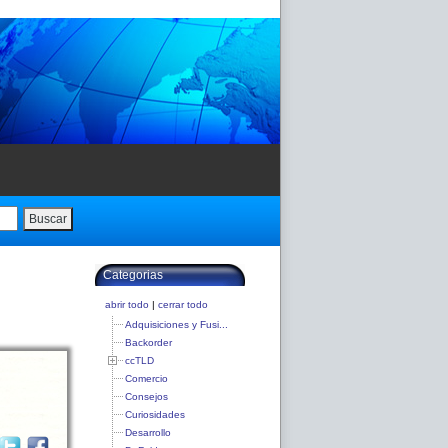
Buscar
Categorias
abrir todo
|
cerrar todo
Adquisiciones y Fusi...
Backorder
ccTLD
Comercio
Consejos
Curiosidades
Desarrollo