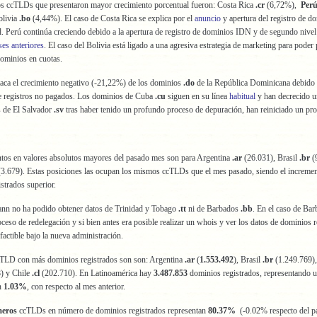
os ccTLDs que presentaron mayor crecimiento porcentual fueron: Costa Rica
.cr
(6,72%),
Perú
olivia
.bo
(4,44%). El caso de Costa Rica se explica por el
anuncio
y apertura del registro de d
. Perú continúa creciendo debido a la apertura de registro de dominios IDN y de segundo nivel
es anteriores
. El caso del Bolivia está ligado a una agresiva estrategia de marketing para poder 
ominios en cuotas.
aca el crecimiento negativo (-21,22%) de los dominios
.do
de la República Dominicana debido 
e registros no pagados. Los dominios de Cuba
.cu
siguen en su línea
habitual
y han decrecido 
 de El Salvador
.sv
tras haber tenido un profundo proceso de depuración, han reiniciado un pr
ntos en valores absolutos mayores del pasado mes son para Argentina
.ar
(26.031), Brasil
.br
(
3.679). Estas posiciones las ocupan los mismos ccTLDs que el mes pasado, siendo el increme
strados superior.
ann no ha podido obtener datos de Trinidad y Tobago
.tt
ni de Barbados
.bb
. En el caso de Ba
ceso de redelegación y si bien antes era posible realizar un whois y ver los datos de dominios 
 factible bajo la nueva administración.
cTLD con más dominios registrados son son: Argentina
.ar
(
1.553.492
), Brasil
.br
(1.249.769)
) y Chile
.cl
(202.710). En Latinoamérica hay
3.487.853
dominios registrados, representando 
n
1.03%
, con respecto al mes anterior.
meros
ccTLDs en número de dominios registrados representan
80.37%
(-0.02% respecto del p