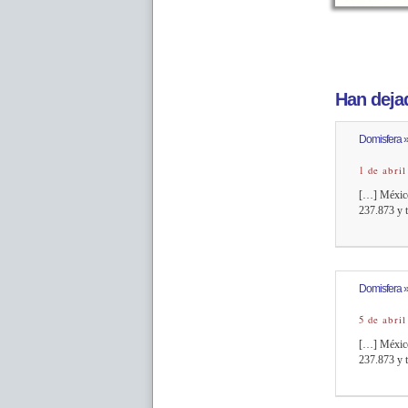
Han dejad
Domisfera »
1 de abril
[…] México
237.873 y t
Domisfera »
5 de abril
[…] México
237.873 y t