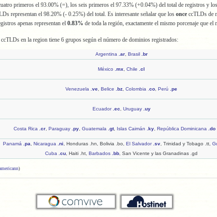
s cuatro primeros el 93.00% (=), los seis primeros el 97.33% (+0.04%) del total de registros y los
Ds representan el 98.20% (- 0.25%) del total. Es interesante señalar que los
once
ccTLDs de 
egistros apenas representan el
0.83%
de toda la región, exactamente el mismo porcenaje que el
e ccTLDs en la region tiene 6 grupos según el número de dominios registrados:
Argentina
.ar
,
Brasil
.br
México
.mx
,
Chile
.cl
Venezuela
.ve
,
Belice
.bz
,
Colombia .
co
,
Perú
.pe
Ecuador
.ec
,
Uruguay
.uy
Costa Rica
.cr
,
Paraguay
.py
,
Guatemala
.gt
,
Islas Caimán
.ky
,
República Dominicana
.do
Panamá
.pa
,
Nicaragua
.ni
, Honduras .hn, Bolivia .bo,
El Salvador
.sv
, Trinidad y Tobago .tt,
G
Cuba
.cu
, Haiti .ht,
Barbados
.bb
, San Vicente y las Granadinas .gd
americann
)