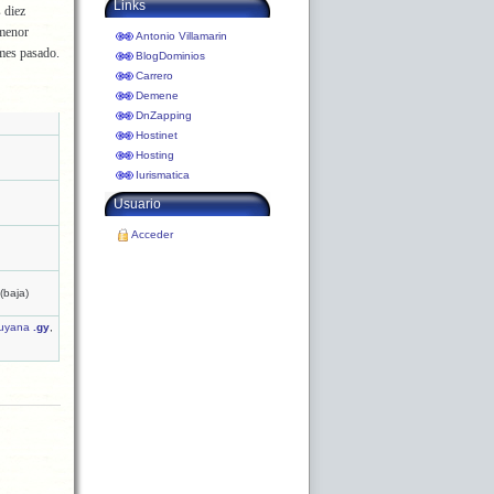
Links
 diez
menor
Antonio Villamarin
 mes pasado.
BlogDominios
Carrero
Demene
DnZapping
Hostinet
Hosting
Iurismatica
Usuario
Acceder
(baja)
uyana
.gy
,