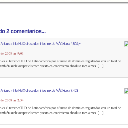
o 2 comentarios...
 Articulo » InterNetX ofrece dominios .mx de MÃ©xico a 4.80â‚¬
 de 2008 at 9:01
 es el tercer ccTLD de Latinoamérica por número de dominios registrados con un total de
ambién suele ocupar el tercer puesto en crecimiento absoluto mes a mes. […]
 Articulo » InterNetX ofrece dominios .mx de MÃ©xico a 7.45$
 de 2008 at 2:34
 es el tercer ccTLD de Latinoamérica por número de dominios registrados con un total de
ambién suele ocupar el tercer puesto en crecimiento absoluto mes a mes. […]