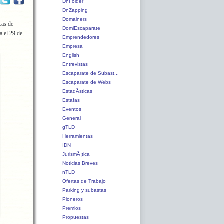
DnFolder
DnZapping
Domainers
cas de
DomiEscaparate
a el 29 de
Emprendedores
Empresa
English
Entrevistas
Escaparate de Subast...
Escaparate de Webs
EstadÃ­sticas
Estafas
Eventos
General
gTLD
Herramientas
IDN
JurismÃ¡tica
Noticias Breves
nTLD
Ofertas de Trabajo
Parking y subastas
Pioneros
Premios
Propuestas