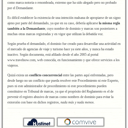
como marca notoria o renombrada, extremo que ha sido alegado pero no probado
por el Demandante.
Es difícil establecer la existencia de una intención malsana de apropiarse de un signo
ajeno por parte del demandado, ya que en su caso, debería aplicarse
la misma regla
también a la Demandante
, cuyo nombre de dominio y marcas son posteriores a
muchas otras marcas registradas y en vigor que utilizan la debatida voz.
Según prueba el demandado, el dominio fue creado para desarrollar una actividad en
el mercado de agencias de viaje y turismo hace ya siete años, y nunca ha estado
inactivo. Según documenta, está afiliado desde el año 2005 al portal
www.travelnow.com, web conocida, en funcionamiento y que ofrece servicios a los
viajeros.
Quizá exista un
conflicto concurrencial
entre las partes aquí enfrentadas, pero
desde luego no un conflicto que pueda resolver este Procedimiento ni este Experto,
pues ni este administrador de procedimiento ni este procedimiento pueden
constituirse en Tribunal de marcas, ya que el propósito del Reglamento es el de
prevenir el registro abusivo de marcas como nombres de dominio para evitar la
extorsión con base en dichos registros,
nada más y nada menos
.