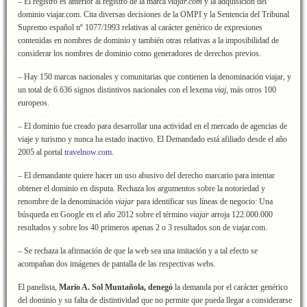
– El registro es anterior al registro de la marca
viajar.com
y la adquisición del
dominio viajar.com. Cita diversas decisiones de la OMPI y la Sentencia del Tribunal
Supremo español nº 1077/1993 relativas al carácter genérico de expresiones
contenidas en nombres de dominio y también otras relativas a la imposibilidad de
considerar los nombres de dominio como generadores de derechos previos.
– Hay 150 marcas nacionales y comunitarias que contienen la denominación viajar, y
un total de 6.636 signos distintivos nacionales con el lexema
viaj
, más otros 100
europeos.
– El dominio fue creado para desarrollar una actividad en el mercado de agencias de
viaje y turismo y nunca ha estado inactivo. El Demandado está afiliado desde el año
2005 al portal
travelnow.com
.
– El demandante quiere hacer un uso abusivo del derecho marcario para intentar
obtener el dominio en disputa. Rechaza los argumentos sobre la notoriedad y
renombre de la denominación
viajar
para identificar sus líneas de negocio: Una
búsqueda en Google en el año 2012 sobre el término
viajar
arroja 122.000.000
resultados y sobre los 40 primeros apenas 2 o 3 resultados son de viajar.com.
– Se rechaza la afirmación de que la web sea una imitación y a tal efecto se
acompañan dos imágenes de pantalla de las respectivas webs.
El panelista,
Mario A. Sol Muntañola, denegó
la demanda por el carácter genérico
del dominio y su falta de distintividad que no permite que pueda llegar a considerarse