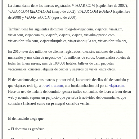
La demandante tiene las marcas registradas VIAJAR.COM (septiembre de 2007),
VIAJAR.COM RED.YA.COM
(mayo de 2002),
VIAJAR.COM RUMBO
(septiembre
de 2008) y
VIAJAR YA.COM
(agosto de 2000).
También tiene los siguientes dominios: blog-de-viajar.com, viajar.cat, viajar.cm,
viajar.com, viajar.com.es, viajar.fr, viajar.is, viajar.it, viajarbajoprecio.com,
viajarsinbrujula.com, viajarsinbrujula.es, viajarsinbrujula.net, viajarsinbrujula.org.
En 2010 tuvo dos millones de clientes registrados, dieciséis millones de visitas
mensuales y una cifra de negocio de 485 millones de euros. Comercializa billetes de
todas las líneas aéreas, más de 100.000 hoteles, billetes de tren, paquetes
vacacionales, cruceros, alquiler de coches y seguros de viajes, entre otros.
El demandante alega sus marcas y notoriedad, la carencia de ellas del demandado y
que viajar.es redirige a
travelnow.com
, una burda imitación del portal
viajar.com
.
Hace un uso de mala fe del dominio: genera tráfico con ánimo de lucro a favor de su
web y además supone un perjuicio que perturba la actividad del demandante, que
considera
Internet como su principal canal de venta
.
El demandado alega que:
– El dominio es genérico.