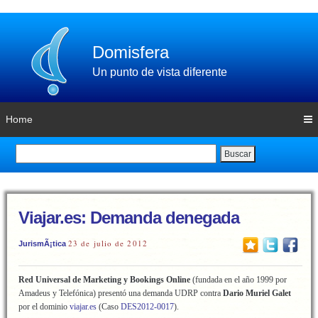
Domisfera
Un punto de vista diferente
Home
Buscar
Viajar.es: Demanda denegada
23 de julio de 2012
JurismÃ¡tica
Red Universal de Marketing y Bookings Online
(fundada en el año 1999 por
Amadeus y Telefónica) presentó una demanda UDRP contra
Dario Muriel Galet
por el dominio
viajar.es
(Caso
DES2012-0017
).