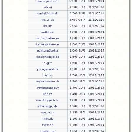
stadtreporter.de
2.500 EUR
08/12/2014
relx.ru
2.500 EUR
11/12/2014
leuchtkästen.de
2.500 EUR
11/12/2014
gtc.co.uk
2.400 GBP
11/12/2014
rec.de
2.050 EUR
11/12/2014
myflair.de
1.800 EUR
08/12/2014
kortkortonline.se
1.800 EUR
09/12/2014
kaffeeweisser.de
1.800 EUR
10/12/2014
polstermöbel.at
1.690 EUR
10/12/2014
mediencluster.de
1.500 EUR
12/12/2014
evg.fr
1.500 EUR
08/12/2014
young-travel.de
1.500 EUR
11/12/2014
gyan.tv
1.500 USD
12/12/2014
myworldvision.ch
1.400 USD
11/12/2014
trafficmanager.fr
1.400 EUR
10/12/2014
kh7.cz
1.400 USD
08/12/2014
vorzeltteppich.de
1.300 EUR
10/12/2014
schuhengel.de
1.200 EUR
11/12/2014
cgn.co.za
1.150 USD
10/12/2014
hmkg.de
1.105 EUR
10/12/2014
cycle.be
1.100 EUR
09/12/2014
zutaten.de
1.050 EUR
11/12/2014