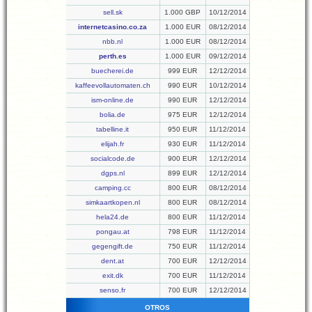
sell.sk
1.000 GBP
10/12/2014
internetcasino.co.za
1.000 EUR
08/12/2014
nbb.nl
1.000 EUR
08/12/2014
perth.es
1.000 EUR
09/12/2014
buecherei.de
999 EUR
12/12/2014
kaffeevollautomaten.ch
990 EUR
10/12/2014
ism-online.de
990 EUR
12/12/2014
bolia.de
975 EUR
12/12/2014
tabelline.it
950 EUR
11/12/2014
elijah.fr
930 EUR
11/12/2014
socialcode.de
900 EUR
12/12/2014
dgps.nl
899 EUR
12/12/2014
camping.cc
800 EUR
08/12/2014
simkaartkopen.nl
800 EUR
08/12/2014
hela24.de
800 EUR
11/12/2014
pongau.at
798 EUR
11/12/2014
gegengift.de
750 EUR
11/12/2014
dent.at
700 EUR
12/12/2014
exit.dk
700 EUR
11/12/2014
senso.fr
700 EUR
12/12/2014
OTROS