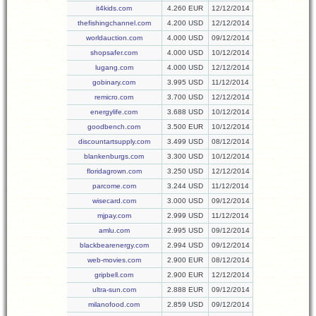
it4kids.com
4.260 EUR
12/12/2014
thefishingchannel.com
4.200 USD
12/12/2014
worldauction.com
4.000 USD
09/12/2014
shopsafer.com
4.000 USD
10/12/2014
lugang.com
4.000 USD
12/12/2014
gobinary.com
3.995 USD
11/12/2014
remicro.com
3.700 USD
12/12/2014
energylife.com
3.688 USD
10/12/2014
goodbench.com
3.500 EUR
10/12/2014
discountartsupply.com
3.499 USD
08/12/2014
blankenburgs.com
3.300 USD
10/12/2014
floridagrown.com
3.250 USD
12/12/2014
parcome.com
3.244 USD
11/12/2014
wisecard.com
3.000 USD
09/12/2014
mjpay.com
2.999 USD
11/12/2014
amlu.com
2.995 USD
09/12/2014
blackbearenergy.com
2.994 USD
09/12/2014
web-movies.com
2.900 EUR
08/12/2014
gripbell.com
2.900 EUR
12/12/2014
ultra-sun.com
2.888 EUR
09/12/2014
milanofood.com
2.859 USD
09/12/2014