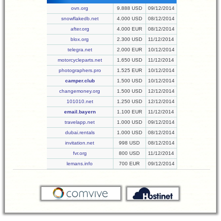
ovn.org
9.888 USD
09/12/2014
snowflakedb.net
4.000 USD
08/12/2014
after.org
4.000 EUR
08/12/2014
blox.org
2.300 USD
11/12/2014
telegra.net
2.000 EUR
10/12/2014
motorcycleparts.net
1.650 USD
11/12/2014
photographers.pro
1.525 EUR
10/12/2014
camper.club
1.500 USD
10/12/2014
changemoney.org
1.500 USD
12/12/2014
101010.net
1.250 USD
12/12/2014
email.bayern
1.100 EUR
11/12/2014
travelapp.net
1.000 USD
09/12/2014
dubai.rentals
1.000 USD
08/12/2014
invitation.net
998 USD
08/12/2014
fvr.org
800 USD
11/12/2014
lemans.info
700 EUR
09/12/2014