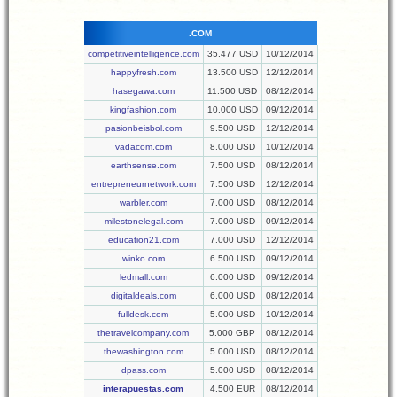
.COM
competitiveintelligence.com
35.477 USD
10/12/2014
happyfresh.com
13.500 USD
12/12/2014
hasegawa.com
11.500 USD
08/12/2014
kingfashion.com
10.000 USD
09/12/2014
pasionbeisbol.com
9.500 USD
12/12/2014
vadacom.com
8.000 USD
10/12/2014
earthsense.com
7.500 USD
08/12/2014
entrepreneurnetwork.com
7.500 USD
12/12/2014
warbler.com
7.000 USD
08/12/2014
milestonelegal.com
7.000 USD
09/12/2014
education21.com
7.000 USD
12/12/2014
winko.com
6.500 USD
09/12/2014
ledmall.com
6.000 USD
09/12/2014
digitaldeals.com
6.000 USD
08/12/2014
fulldesk.com
5.000 USD
10/12/2014
thetravelcompany.com
5.000 GBP
08/12/2014
thewashington.com
5.000 USD
08/12/2014
dpass.com
5.000 USD
08/12/2014
interapuestas.com
4.500 EUR
08/12/2014