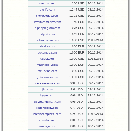
noubar.com
1.250 USD
10/12/2014
evelife.com
1.244 USD
08/12/2014
moviecodes.com
1.151 USD
10/12/2014
loyaltycompany.com
1.150 EUR
10/12/2014
alphaprogram.com
1.075 USD
09/12/2014
telport.com
1.043 EUR
10/12/2014
hollandtaylor.com
1.000 USD
11/12/2014
slashe.com
1.000 EUR
08/12/2014
adcombo.com
1.000 EUR
10/12/2014
usbta.com
1.000 USD
11/12/2014
mailingbox.com
1.000 EUR
09/12/2014
meubebe.com
1.000 USD
09/12/2014
getsparrow.com
1.000 USD
08/12/2014
luissviaroma.com
999 USD
09/12/2014
tjbh.com
999 USD
09/12/2014
hyger.com
999 USD
12/12/2014
cleverandsmart.com
999 USD
08/12/2014
liquorliability.com
977 USD
10/12/2014
hotelscompined.com
925 USD
11/12/2014
iamzilla.com
800 USD
10/12/2014
reepay.com
800 USD
10/12/2014