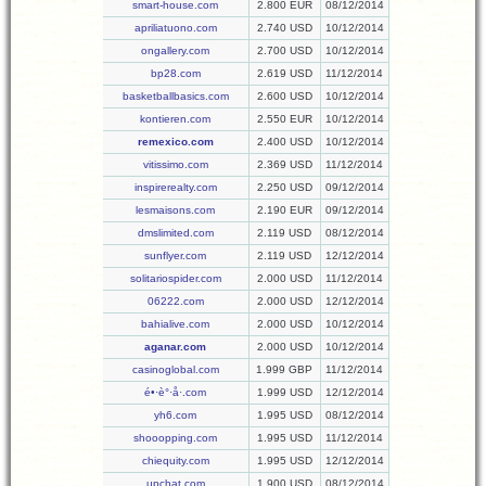
smart-house.com
2.800 EUR
08/12/2014
apriliatuono.com
2.740 USD
10/12/2014
ongallery.com
2.700 USD
10/12/2014
bp28.com
2.619 USD
11/12/2014
basketballbasics.com
2.600 USD
10/12/2014
kontieren.com
2.550 EUR
10/12/2014
remexico.com
2.400 USD
10/12/2014
vitissimo.com
2.369 USD
11/12/2014
inspirerealty.com
2.250 USD
09/12/2014
lesmaisons.com
2.190 EUR
09/12/2014
dmslimited.com
2.119 USD
08/12/2014
sunflyer.com
2.119 USD
12/12/2014
solitariospider.com
2.000 USD
11/12/2014
06222.com
2.000 USD
12/12/2014
bahialive.com
2.000 USD
10/12/2014
aganar.com
2.000 USD
10/12/2014
casinoglobal.com
1.999 GBP
11/12/2014
é•·è°·å·.com
1.999 USD
12/12/2014
yh6.com
1.995 USD
08/12/2014
shooopping.com
1.995 USD
11/12/2014
chiequity.com
1.995 USD
12/12/2014
upchat.com
1.900 USD
08/12/2014