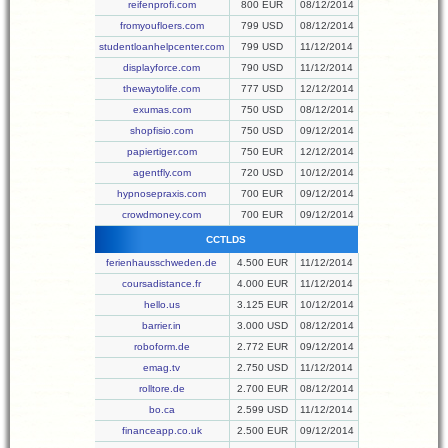
reifenprofi.com
800 EUR
08/12/2014
fromyoufloers.com
799 USD
08/12/2014
studentloanhelpcenter.com
799 USD
11/12/2014
displayforce.com
790 USD
11/12/2014
thewaytolife.com
777 USD
12/12/2014
exumas.com
750 USD
08/12/2014
shopfisio.com
750 USD
09/12/2014
papiertiger.com
750 EUR
12/12/2014
agentfly.com
720 USD
10/12/2014
hypnosepraxis.com
700 EUR
09/12/2014
crowdmoney.com
700 EUR
09/12/2014
CCTLDS
ferienhausschweden.de
4.500 EUR
11/12/2014
coursadistance.fr
4.000 EUR
11/12/2014
hello.us
3.125 EUR
10/12/2014
barrier.in
3.000 USD
08/12/2014
roboform.de
2.772 EUR
09/12/2014
emag.tv
2.750 USD
11/12/2014
rolltore.de
2.700 EUR
08/12/2014
bo.ca
2.599 USD
11/12/2014
financeapp.co.uk
2.500 EUR
09/12/2014