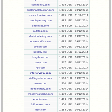
southernfly.com
1.895 USD
08/12/2014
sustainablehuman.com
1.895 USD
08/12/2014
marcschweitzer.com
1.895 USD
11/12/2014
zendispensary.com
1.895 USD
10/12/2014
enceintes.com
1.888 EUR
11/12/2014
nutritea.com
1.800 USD
12/12/2014
decisionfactory.com
1.699 USD
09/12/2014
housesandflats.com
1.695 USD
09/12/2014
pinskin.com
1.650 USD
09/12/2014
bellitaly.com
1.619 USD
11/12/2014
longdata.com
1.619 USD
10/12/2014
zateo.com
1.517 USD
10/12/2014
njfs.com
1.500 USD
11/12/2014
interiorvista.com
1.500 EUR
09/12/2014
vielfliegerforum.com
1.500 EUR
09/12/2014
mrmn.com
1.500 USD
10/12/2014
betterbattery.com
1.500 USD
12/12/2014
massivholztische.com
1.499 EUR
09/12/2014
woopies.com
1.499 USD
10/12/2014
181fremont.com
1.350 USD
09/12/2014
lotlot.com
1.288 USD
10/12/2014