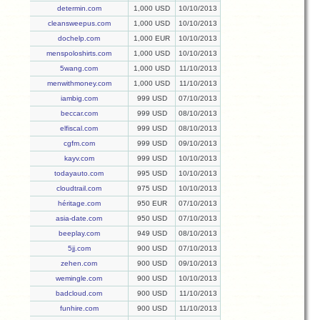
determin.com
1,000 USD
10/10/2013
cleansweepus.com
1,000 USD
10/10/2013
dochelp.com
1,000 EUR
10/10/2013
menspoloshirts.com
1,000 USD
10/10/2013
5wang.com
1,000 USD
11/10/2013
menwithmoney.com
1,000 USD
11/10/2013
iambig.com
999 USD
07/10/2013
beccar.com
999 USD
08/10/2013
elfiscal.com
999 USD
08/10/2013
cgfm.com
999 USD
09/10/2013
kayv.com
999 USD
10/10/2013
todayauto.com
995 USD
10/10/2013
cloudtrail.com
975 USD
10/10/2013
héritage.com
950 EUR
07/10/2013
asia-date.com
950 USD
07/10/2013
beeplay.com
949 USD
08/10/2013
5jj.com
900 USD
07/10/2013
zehen.com
900 USD
09/10/2013
wemingle.com
900 USD
10/10/2013
badcloud.com
900 USD
11/10/2013
funhire.com
900 USD
11/10/2013