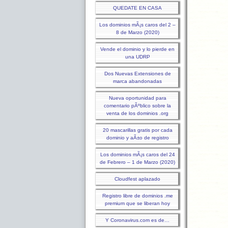
QUEDATE EN CASA
Los dominios mÃ¡s caros del 2 –
8 de Marzo (2020)
Vende el dominio y lo pierde en
una UDRP
Dos Nuevas Extensiones de
marca abandonadas
Nueva oportunidad para
comentario pÃºblico sobre la
venta de los dominios .org
20 mascarillas gratis por cada
dominio y aÃ±o de registro
Los dominios mÃ¡s caros del 24
de Febrero – 1 de Marzo (2020)
Cloudfest aplazado
Registro libre de dominios .me
premium que se liberan hoy
Y Coronavirus.com es de…