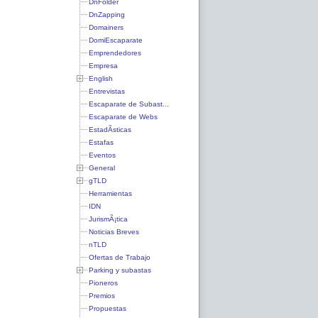
DnFolder
DnZapping
Domainers
DomiEscaparate
Emprendedores
Empresa
English
Entrevistas
Escaparate de Subast...
Escaparate de Webs
EstadÃ­sticas
Estafas
Eventos
General
gTLD
Herramientas
IDN
JurismÃ¡tica
Noticias Breves
nTLD
Ofertas de Trabajo
Parking y subastas
Pioneros
Premios
Propuestas