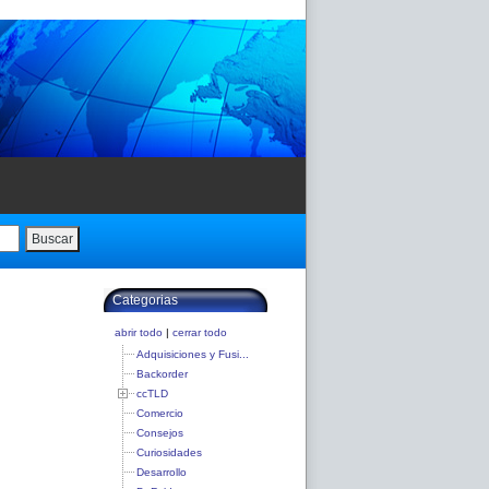
Buscar
Categorias
abrir todo
|
cerrar todo
Adquisiciones y Fusi...
Backorder
ccTLD
Comercio
Consejos
Curiosidades
Desarrollo