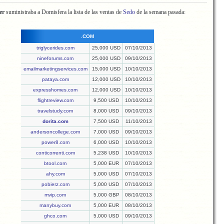
er
suministraba a Domisfera la lista de las ventas de
Sedo
de la semana pasada:
.COM
triglycerides.com
25,000 USD
07/10/2013
nineforums.com
25,000 USD
09/10/2013
emailmarketingservices.com
15,000 USD
10/10/2013
pataya.com
12,000 USD
10/10/2013
expresshomes.com
12,000 USD
10/10/2013
flightreview.com
9,500 USD
10/10/2013
travelstudy.com
8,000 USD
09/10/2013
dorita.com
7,500 USD
11/10/2013
andersoncollege.com
7,000 USD
09/10/2013
power8.com
6,000 USD
10/10/2013
conticorrenti.com
5,238 USD
10/10/2013
btool.com
5,000 EUR
07/10/2013
ahy.com
5,000 USD
07/10/2013
pobierz.com
5,000 USD
07/10/2013
mvip.com
5,000 GBP
08/10/2013
manybuy.com
5,000 EUR
08/10/2013
ghco.com
5,000 USD
09/10/2013