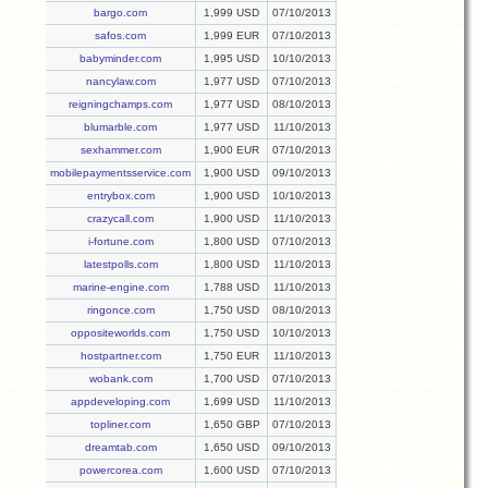
bargo.com
1,999 USD
07/10/2013
safos.com
1,999 EUR
07/10/2013
babyminder.com
1,995 USD
10/10/2013
nancylaw.com
1,977 USD
07/10/2013
reigningchamps.com
1,977 USD
08/10/2013
blumarble.com
1,977 USD
11/10/2013
sexhammer.com
1,900 EUR
07/10/2013
mobilepaymentsservice.com
1,900 USD
09/10/2013
entrybox.com
1,900 USD
10/10/2013
crazycall.com
1,900 USD
11/10/2013
i-fortune.com
1,800 USD
07/10/2013
latestpolls.com
1,800 USD
11/10/2013
marine-engine.com
1,788 USD
11/10/2013
ringonce.com
1,750 USD
08/10/2013
oppositeworlds.com
1,750 USD
10/10/2013
hostpartner.com
1,750 EUR
11/10/2013
wobank.com
1,700 USD
07/10/2013
appdeveloping.com
1,699 USD
11/10/2013
topliner.com
1,650 GBP
07/10/2013
dreamtab.com
1,650 USD
09/10/2013
powercorea.com
1,600 USD
07/10/2013