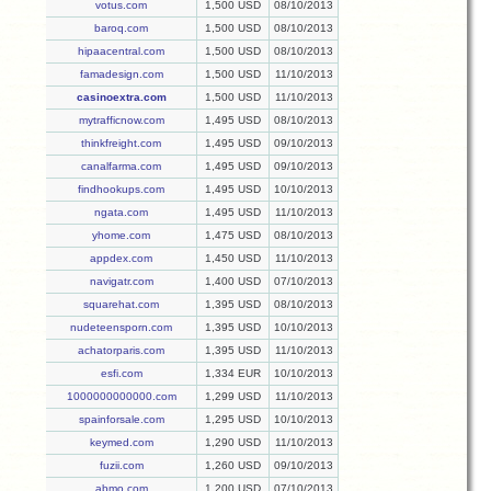
votus.com
1,500 USD
08/10/2013
baroq.com
1,500 USD
08/10/2013
hipaacentral.com
1,500 USD
08/10/2013
famadesign.com
1,500 USD
11/10/2013
casinoextra.com
1,500 USD
11/10/2013
mytrafficnow.com
1,495 USD
08/10/2013
thinkfreight.com
1,495 USD
09/10/2013
canalfarma.com
1,495 USD
09/10/2013
findhookups.com
1,495 USD
10/10/2013
ngata.com
1,495 USD
11/10/2013
yhome.com
1,475 USD
08/10/2013
appdex.com
1,450 USD
11/10/2013
navigatr.com
1,400 USD
07/10/2013
squarehat.com
1,395 USD
08/10/2013
nudeteensporn.com
1,395 USD
10/10/2013
achatorparis.com
1,395 USD
11/10/2013
esfi.com
1,334 EUR
10/10/2013
1000000000000.com
1,299 USD
11/10/2013
spainforsale.com
1,295 USD
10/10/2013
keymed.com
1,290 USD
11/10/2013
fuzii.com
1,260 USD
09/10/2013
abmo.com
1,200 USD
07/10/2013