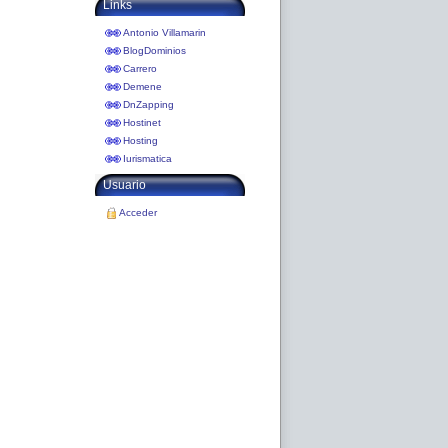
Links
Antonio Villamarin
BlogDominios
Carrero
Demene
DnZapping
Hostinet
Hosting
Iurismatica
Usuario
Acceder