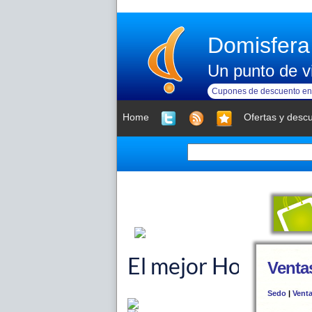
Domisfera
Un punto de vi
Cupones de descuento en 
Home
Ofertas y desc
Ventas
Sedo
|
Vent