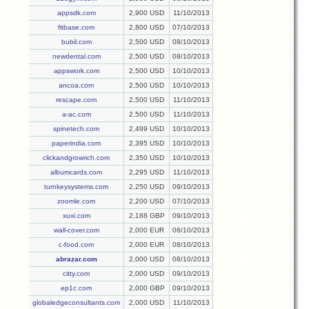
appsdk.com
2,900 USD
11/10/2013
fitbase.com
2,800 USD
07/10/2013
bubil.com
2,500 USD
08/10/2013
newdental.com
2,500 USD
08/10/2013
appswork.com
2,500 USD
10/10/2013
ancoa.com
2,500 USD
10/10/2013
rescape.com
2,500 USD
11/10/2013
a-ac.com
2,500 USD
11/10/2013
spinetech.com
2,499 USD
10/10/2013
paperindia.com
2,395 USD
10/10/2013
clickandgrowrich.com
2,350 USD
10/10/2013
albumcards.com
2,295 USD
11/10/2013
turnkeysystems.com
2,250 USD
09/10/2013
zoomle.com
2,200 USD
07/10/2013
xuxi.com
2,188 GBP
09/10/2013
wall-cover.com
2,000 EUR
08/10/2013
c-food.com
2,000 EUR
08/10/2013
abrazar.com
2,000 USD
08/10/2013
citty.com
2,000 USD
09/10/2013
ep1c.com
2,000 GBP
09/10/2013
globaledgeconsultants.com
2,000 USD
11/10/2013