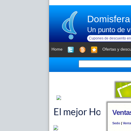
Domisfera
Un punto de vi
Cupones de descuento en 
Home
Ofertas y desc
Venta
Sedo
|
Vent