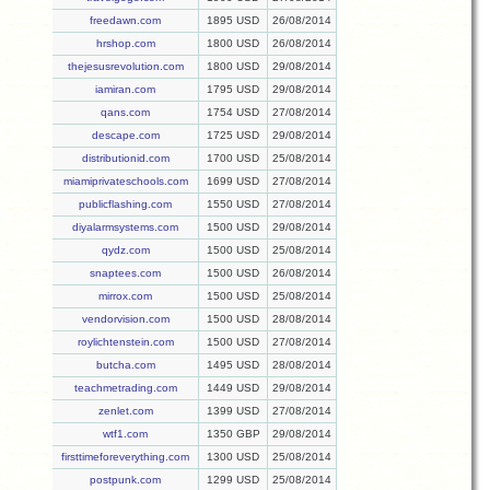
freedawn.com
1895 USD
26/08/2014
hrshop.com
1800 USD
26/08/2014
thejesusrevolution.com
1800 USD
29/08/2014
iamiran.com
1795 USD
29/08/2014
qans.com
1754 USD
27/08/2014
descape.com
1725 USD
29/08/2014
distributionid.com
1700 USD
25/08/2014
miamiprivateschools.com
1699 USD
27/08/2014
publicflashing.com
1550 USD
27/08/2014
diyalarmsystems.com
1500 USD
29/08/2014
qydz.com
1500 USD
25/08/2014
snaptees.com
1500 USD
26/08/2014
mirrox.com
1500 USD
25/08/2014
vendorvision.com
1500 USD
28/08/2014
roylichtenstein.com
1500 USD
27/08/2014
butcha.com
1495 USD
28/08/2014
teachmetrading.com
1449 USD
29/08/2014
zenlet.com
1399 USD
27/08/2014
wtf1.com
1350 GBP
29/08/2014
firsttimeforeverything.com
1300 USD
25/08/2014
postpunk.com
1299 USD
25/08/2014