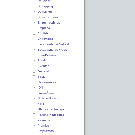
DnFolder
DnZapping
Domainers
DomiEscaparate
Emprendedores
Empresa
English
Entrevistas
Escaparate de Subast...
Escaparate de Webs
EstadÃ­sticas
Estafas
Eventos
General
gTLD
Herramientas
IDN
JurismÃ¡tica
Noticias Breves
nTLD
Ofertas de Trabajo
Parking y subastas
Pioneros
Premios
Propuestas