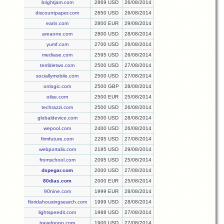
brightjam.com
2869 USD
26/08/2014
discountpaper.com
2850 USD
26/08/2014
earin.com
2800 EUR
29/08/2014
areaone.com
2800 USD
28/08/2014
yumf.com
2700 USD
26/08/2014
mediase.com
2595 USD
26/08/2014
terribletwo.com
2500 USD
27/08/2014
sociallymobile.com
2500 USD
27/08/2014
onlogic.com
2500 GBP
28/08/2014
oilse.com
2500 EUR
25/08/2014
techrazzi.com
2500 USD
26/08/2014
globaldevice.com
2500 USD
28/08/2014
wepool.com
2400 USD
26/08/2014
firmfuture.com
2295 USD
27/08/2014
webportalis.com
2195 USD
29/08/2014
fromschool.com
2095 USD
25/08/2014
dspegar.com
2000 USD
27/08/2014
80dias.com
2000 EUR
25/08/2014
90nine.com
1999 EUR
28/08/2014
floridahousingsearch.com
1999 USD
28/08/2014
lightspeedit.com
1988 USD
27/08/2014
travelgogo.com
1900 USD
27/08/2014