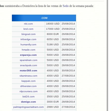
don
suministraba a Domisfera la lista de las ventas de
Sedo
de la semana pasada:
.COM
nki.com
18000 USD
25/08/2014
knd.com
17000 USD
25/08/2014
bingoal.com
8000 EUR
26/08/2014
infoedge.com
6050 USD
28/08/2014
humanify.com
5198 USD
25/08/2014
hmade.com
5000 USD
26/08/2014
enpareja.com
5000 USD
29/08/2014
spamdrain.com
5000 USD
28/08/2014
snackpals.com
5000 USD
28/08/2014
motor360.com
4000 USD
30/08/2014
vitaminsea.com
4000 USD
27/08/2014
kappak.com
4000 USD
28/08/2014
drfoerster.com
4000 USD
28/08/2014
nlpcourses.com
4000 USD
29/08/2014
bid24.com
3500 USD
25/08/2014
domigo.com
3000 EUR
28/08/2014
palmspringsaerialtram.com
2999 USD
27/08/2014