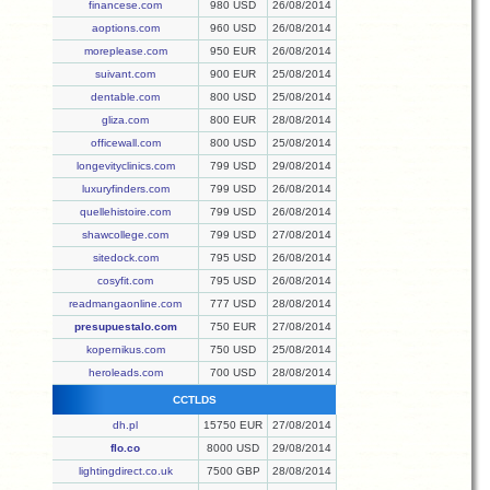
financese.com
980 USD
26/08/2014
aoptions.com
960 USD
26/08/2014
moreplease.com
950 EUR
26/08/2014
suivant.com
900 EUR
25/08/2014
dentable.com
800 USD
25/08/2014
gliza.com
800 EUR
28/08/2014
officewall.com
800 USD
25/08/2014
longevityclinics.com
799 USD
29/08/2014
luxuryfinders.com
799 USD
26/08/2014
quellehistoire.com
799 USD
26/08/2014
shawcollege.com
799 USD
27/08/2014
sitedock.com
795 USD
26/08/2014
cosyfit.com
795 USD
26/08/2014
readmangaonline.com
777 USD
28/08/2014
presupuestalo.com
750 EUR
27/08/2014
kopernikus.com
750 USD
25/08/2014
heroleads.com
700 USD
28/08/2014
CCTLDS
dh.pl
15750 EUR
27/08/2014
flo.co
8000 USD
29/08/2014
lightingdirect.co.uk
7500 GBP
28/08/2014