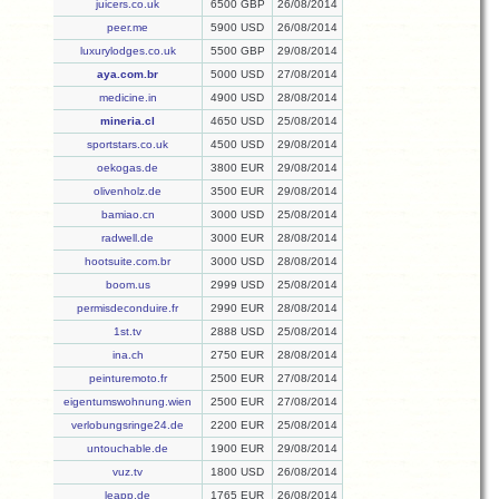
juicers.co.uk
6500 GBP
26/08/2014
peer.me
5900 USD
26/08/2014
luxurylodges.co.uk
5500 GBP
29/08/2014
aya.com.br
5000 USD
27/08/2014
medicine.in
4900 USD
28/08/2014
mineria.cl
4650 USD
25/08/2014
sportstars.co.uk
4500 USD
29/08/2014
oekogas.de
3800 EUR
29/08/2014
olivenholz.de
3500 EUR
29/08/2014
bamiao.cn
3000 USD
25/08/2014
radwell.de
3000 EUR
28/08/2014
hootsuite.com.br
3000 USD
28/08/2014
boom.us
2999 USD
25/08/2014
permisdeconduire.fr
2990 EUR
28/08/2014
1st.tv
2888 USD
25/08/2014
ina.ch
2750 EUR
28/08/2014
peinturemoto.fr
2500 EUR
27/08/2014
eigentumswohnung.wien
2500 EUR
27/08/2014
verlobungsringe24.de
2200 EUR
25/08/2014
untouchable.de
1900 EUR
29/08/2014
vuz.tv
1800 USD
26/08/2014
leapp.de
1765 EUR
26/08/2014