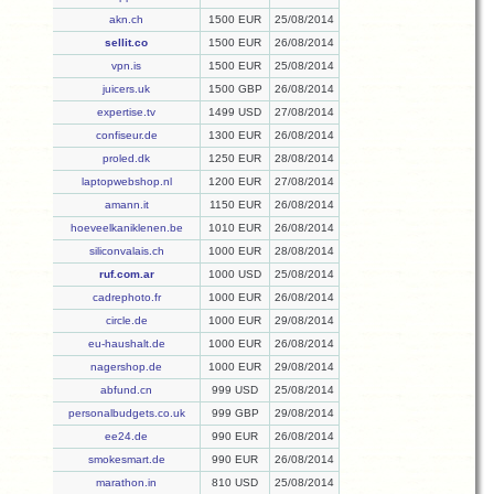
akn.ch
1500 EUR
25/08/2014
sellit.co
1500 EUR
26/08/2014
vpn.is
1500 EUR
25/08/2014
juicers.uk
1500 GBP
26/08/2014
expertise.tv
1499 USD
27/08/2014
confiseur.de
1300 EUR
26/08/2014
proled.dk
1250 EUR
28/08/2014
laptopwebshop.nl
1200 EUR
27/08/2014
amann.it
1150 EUR
26/08/2014
hoeveelkaniklenen.be
1010 EUR
26/08/2014
siliconvalais.ch
1000 EUR
28/08/2014
ruf.com.ar
1000 USD
25/08/2014
cadrephoto.fr
1000 EUR
26/08/2014
circle.de
1000 EUR
29/08/2014
eu-haushalt.de
1000 EUR
26/08/2014
nagershop.de
1000 EUR
29/08/2014
abfund.cn
999 USD
25/08/2014
personalbudgets.co.uk
999 GBP
29/08/2014
ee24.de
990 EUR
26/08/2014
smokesmart.de
990 EUR
26/08/2014
marathon.in
810 USD
25/08/2014