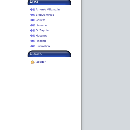
Links
Antonio Villamarin
BlogDominios
Carrero
Demene
DnZapping
Hostinet
Hosting
Iurismatica
Usuario
Acceder