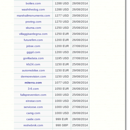
boilies.com
1288 USD
28/08/2014
washthedog.com
1288 USD
26/08/2014
marshallmonuments.com
1277 USD
29/08/2014
proring.com
1270 USD
26/08/2014
skuma.com
1250 USD
25/08/2014
villaggisardegna.com
1250 EUR
29/08/2014
futurefirm.com
1200 EUR
26/08/2014
jobse.com
1200 EUR
27/08/2014
gggd.com
1200 USD
28/08/2014
gorilladata.com
1195 USD
27/08/2014
kfz24.com
1150 EUR
25/08/2014
automobilse.com
1150 EUR
29/08/2014
dermorevision.com
1150 USD
29/08/2014
miterra.com
1077 USD
28/08/2014
3-6.com
1050 EUR
26/08/2014
fallsprevention.com
1000 USD
25/08/2014
einstar.com
1000 USD
29/08/2014
servicese.com
1000 USD
27/08/2014
camg.com
1000 USD
28/08/2014
caide.com
999 EUR
28/08/2014
reshebnik.com
998 GBP
25/08/2014