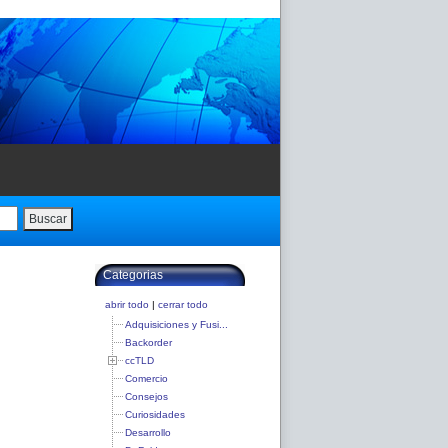
Buscar
Categorias
abrir todo
|
cerrar todo
Adquisiciones y Fusi...
Backorder
ccTLD
Comercio
Consejos
Curiosidades
Desarrollo