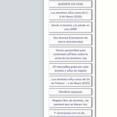
QUEDATE EN CASA
Los dominios mÃ¡s caros del 2 –
8 de Marzo (2020)
Vende el dominio y lo pierde en
una UDRP
Dos Nuevas Extensiones de
marca abandonadas
Nueva oportunidad para
comentario pÃºblico sobre la
venta de los dominios .org
20 mascarillas gratis por cada
dominio y aÃ±o de registro
Los dominios mÃ¡s caros del 24
de Febrero – 1 de Marzo (2020)
Cloudfest aplazado
Registro libre de dominios .me
premium que se liberan hoy
Y Coronavirus.com es de…