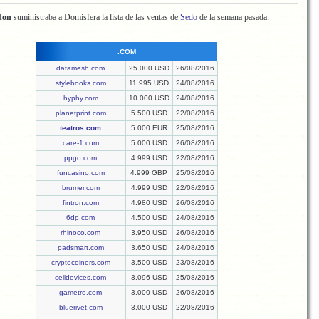
don
suministraba a Domisfera la lista de las ventas de
Sedo
de la semana pasada:
.COM
datamesh.com
25.000 USD
26/08/2016
stylebooks.com
11.995 USD
24/08/2016
hyphy.com
10.000 USD
24/08/2016
planetprint.com
5.500 USD
22/08/2016
teatros.com
5.000 EUR
25/08/2016
care-1.com
5.000 USD
26/08/2016
ppgo.com
4.999 USD
22/08/2016
funcasino.com
4.999 GBP
25/08/2016
brumer.com
4.999 USD
22/08/2016
fintron.com
4.980 USD
26/08/2016
6dp.com
4.500 USD
24/08/2016
rhinoco.com
3.950 USD
26/08/2016
padsmart.com
3.650 USD
24/08/2016
cryptocoiners.com
3.500 USD
23/08/2016
celldevices.com
3.096 USD
25/08/2016
gametro.com
3.000 USD
26/08/2016
bluerivet.com
3.000 USD
22/08/2016