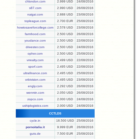
chlondon.com
2.999 USD
24/08/2016
s87.com
2.990 USD
26/08/2016
naigai.com
2.888 USD
23/08/2016
topleague.com
2.700 EUR
25/08/2016
howtosaveforcollege.com
2.578 USD
23/08/2016
farmhood.com
2.500 USD
26/08/2016
youdance.com
2.500 USD
22/08/2016
drivester.com
2.500 USD
24/08/2016
opher.com
2.500 USD
25/08/2016
vrrealty.com
2.499 USD
22/08/2016
sporf.com
2.495 USD
22/08/2016
ultrafinance.com
2.495 USD
25/08/2016
orbivision.com
2.495 USD
23/08/2016
engly.com
2.292 USD
26/08/2016
wenmin.com
2.050 USD
26/08/2016
zopco.com
2.000 USD
24/08/2016
ushiplogistics.com
2.000 USD
24/08/2016
CCTLDS
cycle.in
16.500 USD
25/08/2016
pornoitalia.it
9.999 EUR
26/08/2016
guts.de
7.500 EUR
25/08/2016