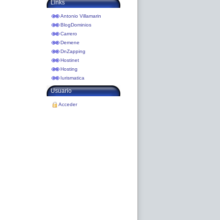
Links
Antonio Villamarin
BlogDominios
Carrero
Demene
DnZapping
Hostinet
Hosting
Iurismatica
Usuario
Acceder