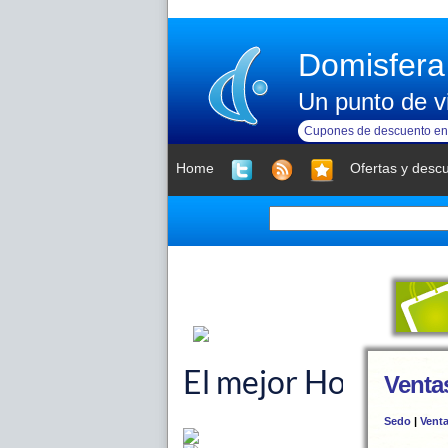
Domisfera
Un punto de vi
Cupones de descuento en 
Home
Ofertas y desc
Venta
Sedo
|
Vent