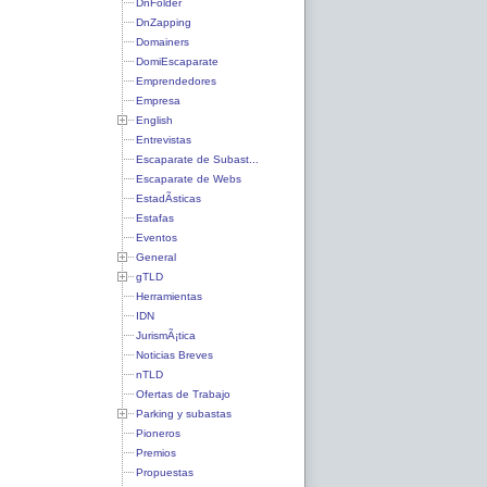
DnFolder
DnZapping
Domainers
DomiEscaparate
Emprendedores
Empresa
English
Entrevistas
Escaparate de Subast...
Escaparate de Webs
EstadÃ­sticas
Estafas
Eventos
General
gTLD
Herramientas
IDN
JurismÃ¡tica
Noticias Breves
nTLD
Ofertas de Trabajo
Parking y subastas
Pioneros
Premios
Propuestas