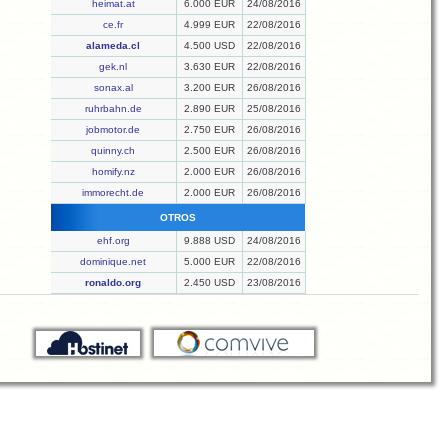
heimat.at
6.000 EUR
24/08/2016
ce.fr
4.999 EUR
22/08/2016
alameda.cl
4.500 USD
22/08/2016
gek.nl
3.630 EUR
22/08/2016
sonax.al
3.200 EUR
26/08/2016
ruhrbahn.de
2.890 EUR
25/08/2016
jobmotor.de
2.750 EUR
26/08/2016
quinny.ch
2.500 EUR
26/08/2016
homify.nz
2.000 EUR
26/08/2016
immorecht.de
2.000 EUR
26/08/2016
OTROS
ehf.org
9.888 USD
24/08/2016
dominique.net
5.000 EUR
22/08/2016
ronaldo.org
2.450 USD
23/08/2016