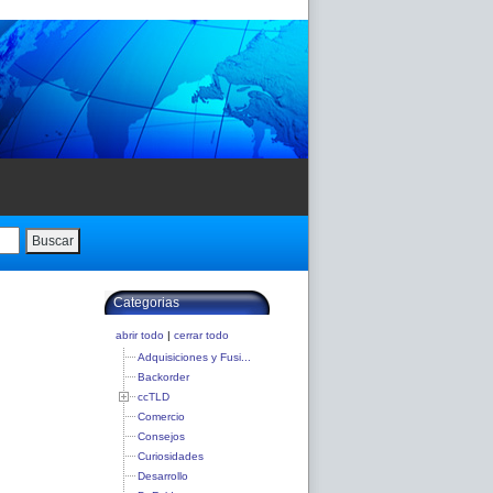
Buscar
Categorias
abrir todo
|
cerrar todo
Adquisiciones y Fusi...
Backorder
ccTLD
Comercio
Consejos
Curiosidades
Desarrollo