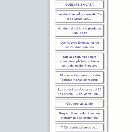
QUEDATE EN CASA
Los dominios mÃ¡s caros del 2 –
8 de Marzo (2020)
Vende el dominio y lo pierde en
una UDRP
Dos Nuevas Extensiones de
marca abandonadas
Nueva oportunidad para
comentario pÃºblico sobre la
venta de los dominios .org
20 mascarillas gratis por cada
dominio y aÃ±o de registro
Los dominios mÃ¡s caros del 24
de Febrero – 1 de Marzo (2020)
Cloudfest aplazado
Registro libre de dominios .me
premium que se liberan hoy
Y Coronavirus.com es de…