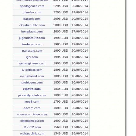
sportsgenes.com
2295 USD
20/06/2014
primelux.com
2200 USD
19/06/2014
gassoft.com
2095 USD
20/06/2014
cloudrepublic.com
2000 USD
17/06/2014
hempfacts.com
2000 USD
17/06/2014
jugendschutz.com
1999 EUR
18/06/2014
leedscorp.com
1995 USD
19/06/2014
panycafe.com
1995 USD
20/06/2014
igbi.com
1995 USD
18/06/2014
webengineers.com
1900 USD
20/06/2014
tutorglass.com
1895 USD
16/06/2014
roadsclosed.com
1895 USD
18/06/2014
probiogen.com
1850 USD
16/06/2014
elpotro.com
1845 EUR
18/06/2014
piccadillyhotels.com
1800 EUR
20/06/2014
loop8.com
1799 USD
19/06/2014
aacorp.com
1699 EUR
20/06/2014
courseconcierge.com
1695 USD
16/06/2014
elitemember.com
1600 USD
16/06/2014
112222.com
1560 USD
17/06/2014
orchardclinic.com
1549 USD
19/06/2014