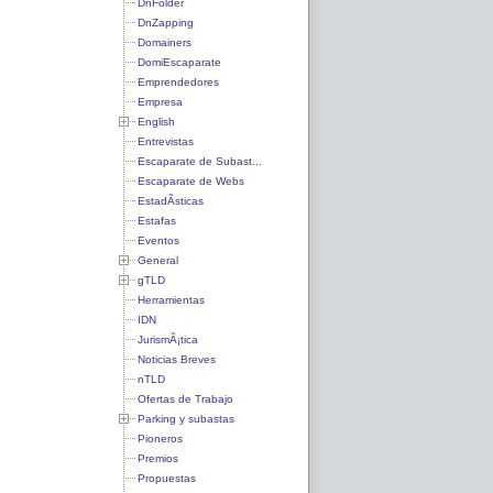
DnFolder
DnZapping
Domainers
DomiEscaparate
Emprendedores
Empresa
English
Entrevistas
Escaparate de Subast...
Escaparate de Webs
EstadÃ­sticas
Estafas
Eventos
General
gTLD
Herramientas
IDN
JurismÃ¡tica
Noticias Breves
nTLD
Ofertas de Trabajo
Parking y subastas
Pioneros
Premios
Propuestas