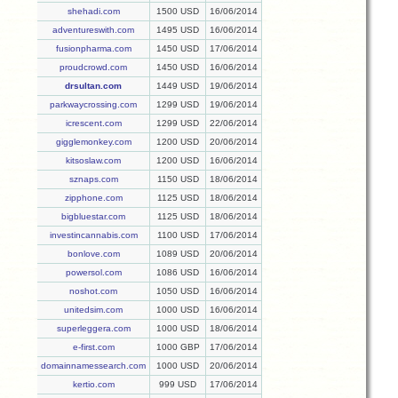
shehadi.com
1500 USD
16/06/2014
adventureswith.com
1495 USD
16/06/2014
fusionpharma.com
1450 USD
17/06/2014
proudcrowd.com
1450 USD
16/06/2014
drsultan.com
1449 USD
19/06/2014
parkwaycrossing.com
1299 USD
19/06/2014
icrescent.com
1299 USD
22/06/2014
gigglemonkey.com
1200 USD
20/06/2014
kitsoslaw.com
1200 USD
16/06/2014
sznaps.com
1150 USD
18/06/2014
zipphone.com
1125 USD
18/06/2014
bigbluestar.com
1125 USD
18/06/2014
investincannabis.com
1100 USD
17/06/2014
bonlove.com
1089 USD
20/06/2014
powersol.com
1086 USD
16/06/2014
noshot.com
1050 USD
16/06/2014
unitedsim.com
1000 USD
16/06/2014
superleggera.com
1000 USD
18/06/2014
e-first.com
1000 GBP
17/06/2014
domainnamessearch.com
1000 USD
20/06/2014
kertio.com
999 USD
17/06/2014