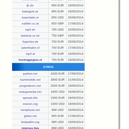
jlc.de
900 EUR
18/06/2014
kalasgott.se
895 EUR
18/06/2014
essentials.cn
850 USD
20/06/2014
eatfish.co.uk
850 GBP
17/06/2014
mp3.sh
795 USD
20/06/2014
lastseat.co.uk
750 GBP
16/06/2014
fugenlos.de
750 EUR
20/06/2014
ademhalen.nl
700 EUR
17/06/2014
mp3.al
700 EUR
16/06/2014
hostingpagina.nl
700 EUR
18/06/2014
OTROS
parfum.net
4200 EUR
17/06/2014
bankmobile.net
2800 EUR
21/06/2014
progesteron.net
2000 EUR
18/06/2014
omegamedia.net
1800 USD
16/06/2014
spread.info
1500 EUR
18/06/2014
oracion.org
1000 USD
18/06/2014
hempfacts.net
999 USD
20/06/2014
globiz.net
995 EUR
17/06/2014
thelawfirm.org
995 USD
19/06/2014
improve.tips
899 USD
16/06/2014