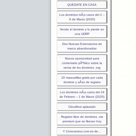
QUEDATE EN CASA
Los dominios mÃ¡s caros del 2 –
8 de Marzo (2020)
Vende el dominio y lo pierde en
una UDRP
Dos Nuevas Extensiones de
marca abandonadas
Nueva oportunidad para
comentario pÃºblico sobre la
venta de los dominios .org
20 mascarillas gratis por cada
dominio y aÃ±o de registro
Los dominios mÃ¡s caros del 24
de Febrero – 1 de Marzo (2020)
Cloudfest aplazado
Registro libre de dominios .me
premium que se liberan hoy
Y Coronavirus.com es de…