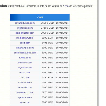
Rodon
suministraba a Domisfera la lista de las ventas de
Sedo
de la semana pasada:
.COM
royalfortunes.com
35000 USD
16/06/2014
mylifebox.com
27500 USD
16/06/2014
gardenhotel.com
20000 USD
16/06/2014
meibaolian.com
9999 EUR
18/06/2014
gelid.com
8495 USD
20/06/2014
smartangel.com
8000 USD
16/06/2014
pricelesscauses.com
8000 USD
20/06/2014
ruville.com
7599 USD
16/06/2014
beleave.com
7500 USD
16/06/2014
mytowel.com
7000 EUR
19/06/2014
naan.com
7000 USD
21/06/2014
zhc.com
6750 EUR
17/06/2014
dnstore.com
6000 USD
16/06/2014
feminafit.com
6000 USD
17/06/2014
townwatch.com
5975 USD
19/06/2014
sphone.com
5500 USD
20/06/2014
ssqo.com
5000 USD
16/06/2014