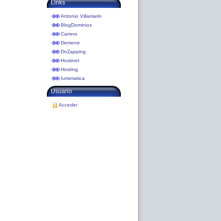
Links
Antonio Villamarin
BlogDominios
Carrero
Demene
DnZapping
Hostinet
Hosting
Iurismatica
Usuario
Acceder