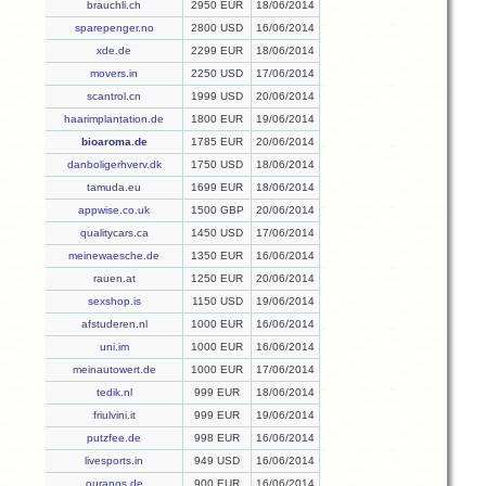
brauchli.ch
2950 EUR
18/06/2014
sparepenger.no
2800 USD
16/06/2014
xde.de
2299 EUR
18/06/2014
movers.in
2250 USD
17/06/2014
scantrol.cn
1999 USD
20/06/2014
haarimplantation.de
1800 EUR
19/06/2014
bioaroma.de
1785 EUR
20/06/2014
danboligerhverv.dk
1750 USD
18/06/2014
tamuda.eu
1699 EUR
18/06/2014
appwise.co.uk
1500 GBP
20/06/2014
qualitycars.ca
1450 USD
17/06/2014
meinewaesche.de
1350 EUR
16/06/2014
rauen.at
1250 EUR
20/06/2014
sexshop.is
1150 USD
19/06/2014
afstuderen.nl
1000 EUR
16/06/2014
uni.im
1000 EUR
16/06/2014
meinautowert.de
1000 EUR
17/06/2014
tedik.nl
999 EUR
18/06/2014
friulvini.it
999 EUR
19/06/2014
putzfee.de
998 EUR
16/06/2014
livesports.in
949 USD
16/06/2014
ouranos.de
900 EUR
16/06/2014