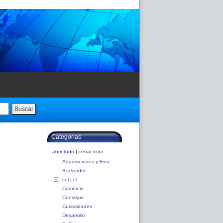
Buscar
Categorias
abrir todo
|
cerrar todo
Adquisiciones y Fusi...
Backorder
ccTLD
Comercio
Consejos
Curiosidades
Desarrollo