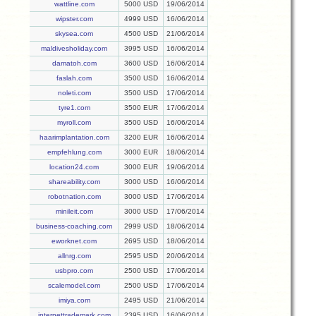
wattline.com
5000 USD
19/06/2014
wipster.com
4999 USD
16/06/2014
skysea.com
4500 USD
21/06/2014
maldivesholiday.com
3995 USD
16/06/2014
damatoh.com
3600 USD
16/06/2014
faslah.com
3500 USD
16/06/2014
noleti.com
3500 USD
17/06/2014
tyre1.com
3500 EUR
17/06/2014
myroll.com
3500 USD
16/06/2014
haarimplantation.com
3200 EUR
16/06/2014
empfehlung.com
3000 EUR
18/06/2014
location24.com
3000 EUR
19/06/2014
shareability.com
3000 USD
16/06/2014
robotnation.com
3000 USD
17/06/2014
minileit.com
3000 USD
17/06/2014
business-coaching.com
2999 USD
18/06/2014
eworknet.com
2695 USD
18/06/2014
allnrg.com
2595 USD
20/06/2014
usbpro.com
2500 USD
17/06/2014
scalemodel.com
2500 USD
17/06/2014
imiya.com
2495 USD
21/06/2014
internettrademark.com
2395 USD
16/06/2014