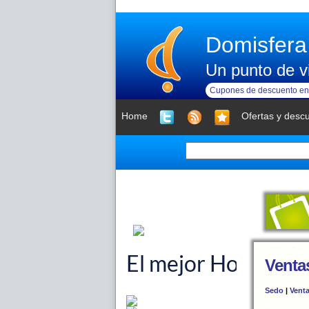
Domisfera
Un punto de vi
Cupones de descuento en 
Home
Ofertas y desc
Ventas
Sedo
|
Vent