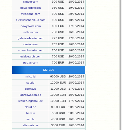
simbor.com
999 USD
18/06/2014
powerbully.com
950 USD
19/06/2014
mericlone.com
900 USD
20/06/2014
electricschoolbus.com
900 USD
18/06/2014
nowyswiat.com
800 EUR
17/06/2014
mlflaw.com
788 USD
16/06/2014
galeriasdearte.com
777 USD
17/06/2014
dorite.com
765 USD
16/06/2014
autoscheduler.com
750 USD
16/06/2014
lucidsearch.com
750 USD
20/06/2014
pedas.com
700 EUR
20/06/2014
CCTLDS
mi.co.id
60000 USD
20/06/2014
sdl.de
12000 EUR
18/06/2014
sports.io
11000 USD
17/06/2014
jahreswagen.de
10000 EUR
16/06/2014
steuerungsbau.de
10000 EUR
17/06/2014
cloud.be
8800 EUR
20/06/2014
hem.in
7990 USD
20/06/2014
seo.la
4000 USD
16/06/2014
alternate.se
3500 EUR
16/06/2014