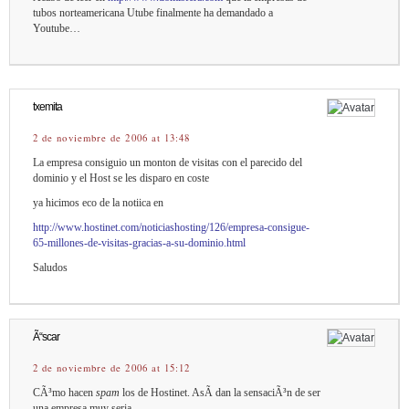
tubos norteamericana Utube finalmente ha demandado a
Youtube…
txemita
2 de noviembre de 2006 at 13:48
La empresa consiguio un monton de visitas con el parecido del
dominio y el Host se les disparo en coste
ya hicimos eco de la notiica en
http://www.hostinet.com/noticiashosting/126/empresa-consigue-
65-millones-de-visitas-gracias-a-su-dominio.html
Saludos
Ã“scar
2 de noviembre de 2006 at 15:12
CÃ³mo hacen
spam
los de Hostinet. AsÃ­ dan la sensaciÃ³n de ser
una empresa muy seria…