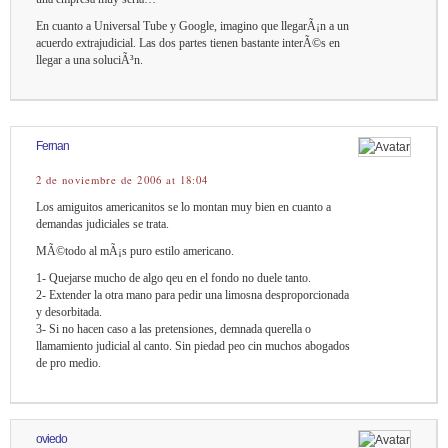
En cuanto a Universal Tube y Google, imagino que llegarÃ¡n a un
acuerdo extrajudicial. Las dos partes tienen bastante interÃ©s en
llegar a una soluciÃ³n.
Fernan
2 de noviembre de 2006 at 18:04
Los amiguitos americanitos se lo montan muy bien en cuanto a
demandas judiciales se trata.
MÃ©todo al mÃ¡s puro estilo americano.
1- Quejarse mucho de algo qeu en el fondo no duele tanto.
2- Extender la otra mano para pedir una limosna desproporcionada
y desorbitada.
3- Si no hacen caso a las pretensiones, demnada querella o
llamamiento judicial al canto. Sin piedad peo cin muchos abogados
de pro medio.
oviedo