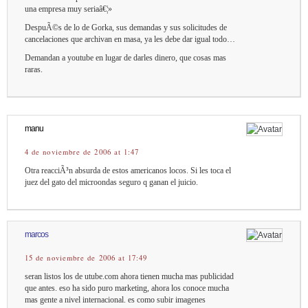
una empresa muy seriaâ€¦»
DespuÃ©s de lo de Gorka, sus demandas y sus solicitudes de
cancelaciones que archivan en masa, ya les debe dar igual todo…
Demandan a youtube en lugar de darles dinero, que cosas mas
raras.
manu
4 de noviembre de 2006 at 1:47
Otra reacciÃ³n absurda de estos americanos locos. Si les toca el
juez del gato del microondas seguro q ganan el juicio.
marcos
15 de noviembre de 2006 at 17:49
seran listos los de utube.com ahora tienen mucha mas publicidad
que antes. eso ha sido puro marketing, ahora los conoce mucha
mas gente a nivel internacional. es como subir imagenes