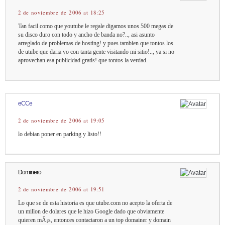
2 de noviembre de 2006 at 18:25
Tan facil como que youtube le regale digamos unos 500 megas de
su disco duro con todo y ancho de banda no?.., asi asunto
arreglado de problemas de hosting! y pues tambien que tontos los
de utube que daria yo con tanta gente visitando mi sitio!.., ya si no
aprovechan esa publicidad gratis! que tontos la verdad.
eCCe
2 de noviembre de 2006 at 19:05
lo debian poner en parking y listo!!
Dominero
2 de noviembre de 2006 at 19:51
Lo que se de esta historia es que utube.com no acepto la oferta de
un millon de dolares que le hizo Google dado que obviamente
quieren mÃ¡s, entonces contactaron a un top domainer y domain