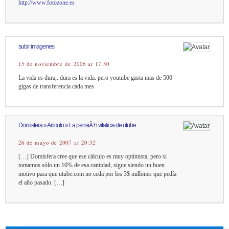
http://www.fotozone.es
subir imagenes
15 de noviembre de 2006 at 17:50
La vida es dura,. dura es la vida. pero youtube gasta mas de 500
gigas de transferencia cada mes
Domisfera » Articulo » La pensiÃ³n vitalicia de utube
26 de mayo de 2007 at 20:32
[…] Domisfera cree que ese cálculo es muy optimista, pero si
tomamos sólo un 10% de esa cantidad, sigue siendo un buen
motivo para que utube.com no ceda por los 3$ millones que pedía
el año pasado. […]