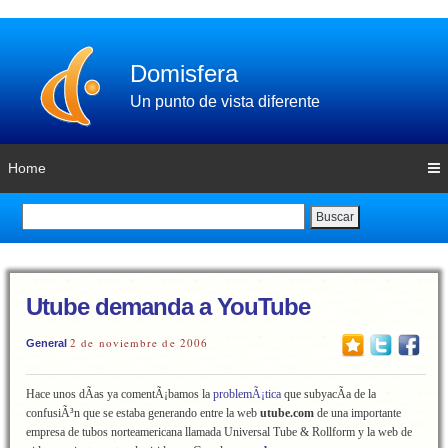
Domisfera
Un punto de vista diferente
Home
Buscar
Utube demanda a YouTube
2 de noviembre de 2006
General
Hace unos dÃ­as ya comentÃ¡bamos la
problemÃ¡tica
que subyacÃ­a de la
confusiÃ³n que se estaba generando entre la web
utube.com
de una importante
empresa de tubos norteamericana llamada Universal Tube & Rollform y la web de