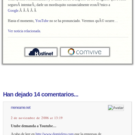
seguroÂ intentarÃ¡ darle un mordisquito sustancialmente econÃ³mico a
Google
.Â Â Â Â Â
Hasta el momento,
YouTube
no se ha pronunciado. Veremos quÃ© ocurre…
Ver noticia relacionada.
Han dejado 14 comentarios...
meneame.net
2 de noviembre de 2006 at 13:19
Utube demanda a Youtube…
Acabo de leer en
http://www.domisfera.com
que la empresas de