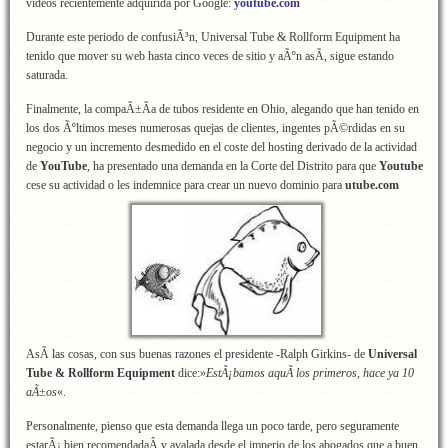
videos recientemente adquirida por Google:
youtube.com
Durante este periodo de confusiÃ³n, Universal Tube & Rollform Equipment ha
tenido que mover su web hasta cinco veces de sitio y aÃºn asÃ­, sigue estando
saturada.
Finalmente, la compaÃ±Ã­a de tubos residente en Ohio, alegando que han tenido en
los dos Ãºltimos meses numerosas quejas de clientes, ingentes pÃ©rdidas en su
negocio y un incremento desmedido en el coste del hosting derivado de la actividad
de
YouTube
, ha presentado una demanda en la Corte del Distrito para que
Youtube
cese su actividad o les indemnice para crear un nuevo dominio para
utube.com
AsÃ­ las cosas, con sus buenas razones el presidente -Ralph Girkins- de
Universal
Tube & Rollform Equipment
dice:»
EstÃ¡bamos aquÃ­ los primeros, hace ya 10
aÃ±os
«.
Personalmente, pienso que esta demanda llega un poco tarde, pero seguramente
estarÃ¡ bien recomendadaÂ y avalada desde el imperio de los abogados que a buen