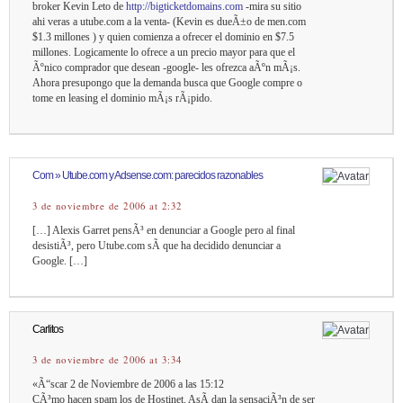
broker Kevin Leto de
http://bigticketdomains.com
-mira su sitio
ahi veras a utube.com a la venta- (Kevin es dueÃ±o de men.com
$1.3 millones ) y quien comienza a ofrecer el dominio en $7.5
millones. Logicamente lo ofrece a un precio mayor para que el
Ãºnico comprador que desean -google- les ofrezca aÃºn mÃ¡s.
Ahora presupongo que la demanda busca que Google compre o
tome en leasing el dominio mÃ¡s rÃ¡pido.
Com » Utube.com y Adsense.com: parecidos razonables
3 de noviembre de 2006 at 2:32
[…] Alexis Garret pensÃ³ en denunciar a Google pero al final
desistiÃ³, pero Utube.com sÃ­ que ha decidido denunciar a
Google. […]
Carlitos
3 de noviembre de 2006 at 3:34
«Ã“scar 2 de Noviembre de 2006 a las 15:12
CÃ³mo hacen spam los de Hostinet. AsÃ­ dan la sensaciÃ³n de ser