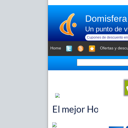
Domisfera
Un punto de vi
Cupones de descuento en 
Home
Ofertas y desc