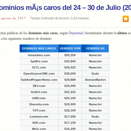
ominios mÃ¡s caros del 24 – 30 de Julio (2
 agosto de 2017
Tiempo estimado de lectura: 0,33 minutos.
chas públicas de los
dominios más caros
, según
Dnjournal
, formalizadas durante la
última
s
 a los siguientes nombres de dominio:
DOMINIOS MÁS CAROS
VENDIDO POR
VENDIDO EN
Inmuebles.com
$55,200
NameJet
Spitfire.com
$42,800
NameJet
3171.com
$42,022
NameJet
OpenSourceCMS.com
$35,000
Sedo
SaltAndPepperHome.com
$28,888
DomainMarket
ZEV.com
$25,000
NameJet
GoGirl.com
$22,322
NameJet
UAM.com
$20,100
NameJet
Shanshu.com
$20,000
NameJet
YOT.com
$18,100
NameJet
Lumiant.com
$17,500
Sedo
NJE.com
$17,155
NameJet
Weis.com
$16,200
NameJet