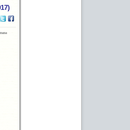
017)
emana