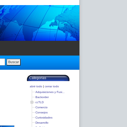
Buscar
Categorias
abrir todo
|
cerrar todo
Adquisiciones y Fusi...
Backorder
ccTLD
Comercio
Consejos
Curiosidades
Desarrollo