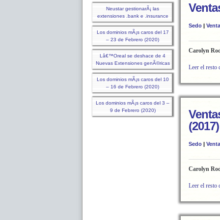
Venta
Neustar gestionarÃ¡ las
extensiones .bank e .insurance
Sedo
|
Vent
Los dominios mÃ¡s caros del 17
– 23 de Febrero (2020)
Carolyn Ro
Lâ€™Oreal se deshace de 4
Nuevas Extensiones genÃ©ricas
Leer el resto 
Los dominios mÃ¡s caros del 10
– 16 de Febrero (2020)
Los dominios mÃ¡s caros del 3 –
9 de Febrero (2020)
Ventas
(2017)
Sedo
|
Vent
Carolyn Ro
Leer el resto 