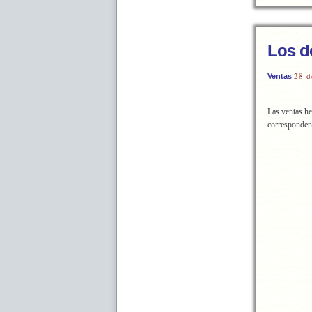
Los d
28 d
Ventas
Las ventas he
corresponden