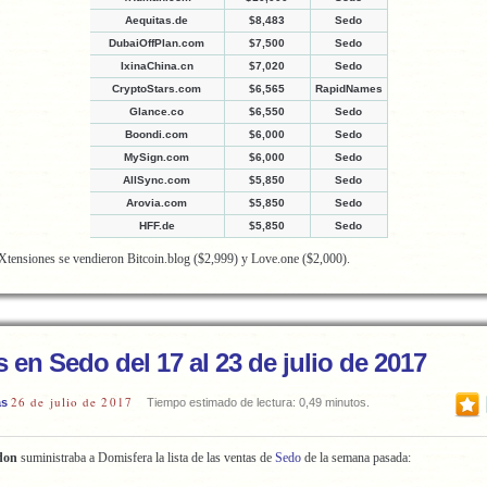
Aequitas.de
$8,483
Sedo
DubaiOffPlan.com
$7,500
Sedo
IxinaChina.cn
$7,020
Sedo
CryptoStars.com
$6,565
RapidNames
Glance.co
$6,550
Sedo
Boondi.com
$6,000
Sedo
MySign.com
$6,000
Sedo
AllSync.com
$5,850
Sedo
Arovia.com
$5,850
Sedo
HFF.de
$5,850
Sedo
tensiones se vendieron Bitcoin.blog ($2,999) y Love.one ($2,000).
 en Sedo del 17 al 23 de julio de 2017
26 de julio de 2017
as
Tiempo estimado de lectura: 0,49 minutos.
don
suministraba a Domisfera la lista de las ventas de
Sedo
de la semana pasada: