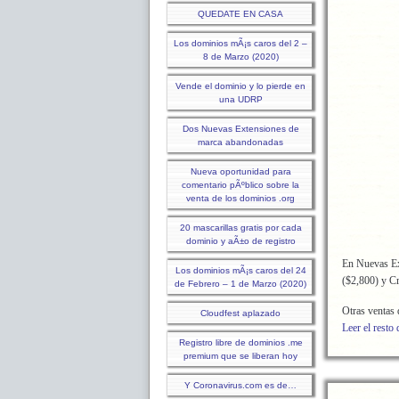
QUEDATE EN CASA
Los dominios mÃ¡s caros del 2 –
8 de Marzo (2020)
Vende el dominio y lo pierde en
una UDRP
Dos Nuevas Extensiones de
marca abandonadas
Nueva oportunidad para
comentario pÃºblico sobre la
venta de los dominios .org
20 mascarillas gratis por cada
dominio y aÃ±o de registro
En Nuevas Ex
Los dominios mÃ¡s caros del 24
($2,800) y C
de Febrero – 1 de Marzo (2020)
Otras ventas
Cloudfest aplazado
Leer el resto 
Registro libre de dominios .me
premium que se liberan hoy
Y Coronavirus.com es de…