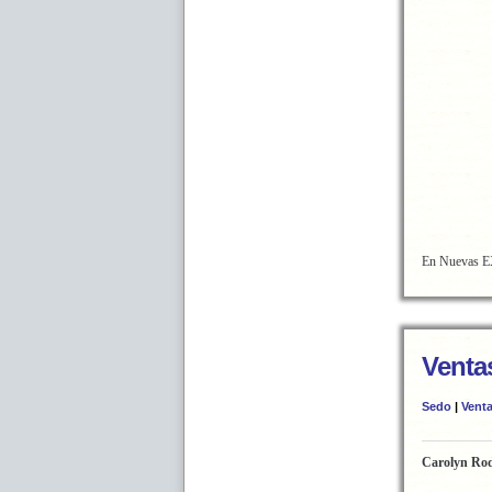
En Nuevas EX
Ventas
Sedo
|
Vent
Carolyn Ro