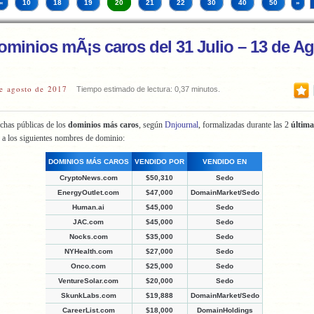
«
10
18
19
20
21
22
30
40
50
»
ominios mÃ¡s caros del 31 Julio – 13 de A
e agosto de 2017
Tiempo estimado de lectura: 0,37 minutos.
chas públicas de los
dominios más caros
, según
Dnjournal
, formalizadas durante las 2
últim
 a los siguientes nombres de dominio:
DOMINIOS MÁS CAROS
VENDIDO POR
VENDIDO EN
CryptoNews.com
$50,310
Sedo
EnergyOutlet.com
$47,000
DomainMarket/Sedo
Human.ai
$45,000
Sedo
JAC.com
$45,000
Sedo
Nocks.com
$35,000
Sedo
NYHealth.com
$27,000
Sedo
Onco.com
$25,000
Sedo
VentureSolar.com
$20,000
Sedo
SkunkLabs.com
$19,888
DomainMarket/Sedo
CareerList.com
$18,000
DomainHoldings