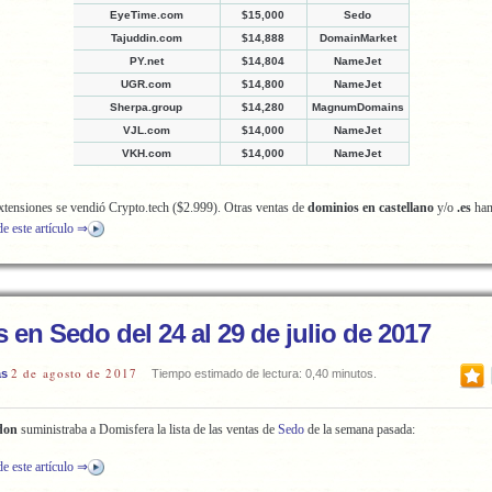
EyeTime.com
$15,000
Sedo
Tajuddin.com
$14,888
DomainMarket
PY.net
$14,804
NameJet
UGR.com
$14,800
NameJet
Sherpa.group
$14,280
MagnumDomains
VJL.com
$14,000
NameJet
VKH.com
$14,000
NameJet
tensiones se vendió Crypto.tech ($2.999). Otras ventas de
dominios en castellano
y/o
.es
han
de este artículo ⇒
 en Sedo del 24 al 29 de julio de 2017
2 de agosto de 2017
as
Tiempo estimado de lectura: 0,40 minutos.
don
suministraba a Domisfera la lista de las ventas de
Sedo
de la semana pasada:
de este artículo ⇒