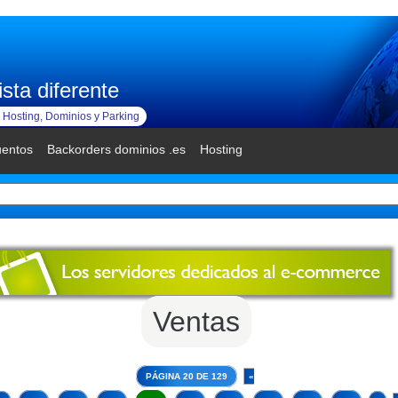
sta diferente
Hosting, Dominios y Parking
uentos
Backorders dominios .es
Hosting
Ventas
PÁGINA 20 DE 129
«