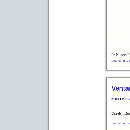
En Nuevas Ex
Leer el resto 
Ventas
Sedo
|
Vent
Carolyn Ro
Leer el resto 