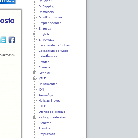
DnFolder
ÚLTIMA »
DnZapping
Domainers
DomiEscaparate
gosto
Emprendedores
Empresa
English
Entrevistas
Escaparate de Subast...
Escaparate de Webs
as
semanas
EstadÃ­sticas
Estafas
Eventos
General
gTLD
Herramientas
IDN
JurismÃ¡tica
Noticias Breves
nTLD
Ofertas de Trabajo
Parking y subastas
Pioneros
Premios
Propuestas