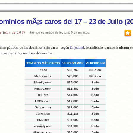
ominios mÃ¡s caros del 17 – 23 de Julio (2
e julio de 2017
Tiempo estimado de lectura: 0,27 minutos.
chas públicas de los
dominios más caros
, según
Dnjournal
, formalizadas durante la
última
s
 a los siguientes nombres de dominio:
DOMINIOS MÁS CAROS
VENDIDO POR
VENDIDO EN
RH.ca
$39,750
IREX.ca
Mattress.ca
$28,000
IREX.ca
Mondly.com
$25,000
Sedo
Finago.com
$16,380
Sedo
THF.org
$14,500
Sedo
FODR.com
$12,000
Sedo
Sedna.com
$12,000
Sedo
CarHifi.de
$11,138
Sedo
BND.net
$11,000
Sedo
Veracity.com
$11,000
Sedo
4Human.com
$10,000
Sedo