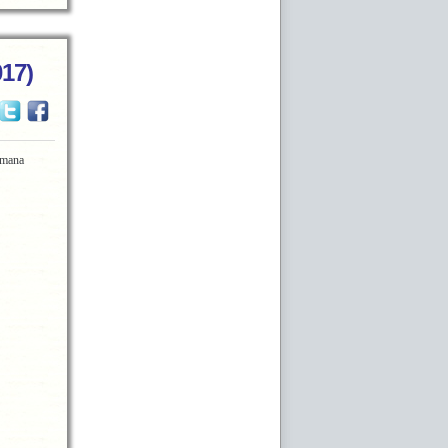
017)
emana