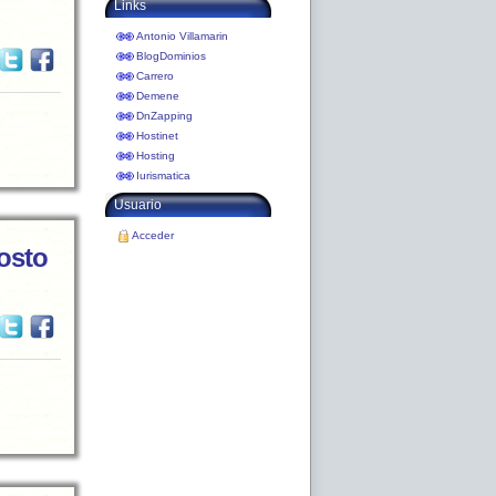
Links
Antonio Villamarin
BlogDominios
Carrero
Demene
DnZapping
Hostinet
Hosting
Iurismatica
Usuario
Acceder
gosto