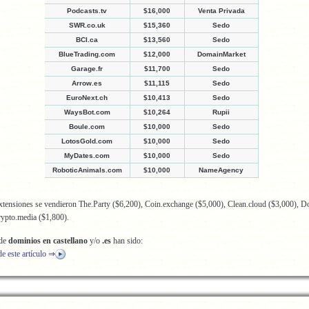
Podcasts.tv
$16,000
Venta Privada
SWR.co.uk
$15,360
Sedo
BCI.ca
$13,560
Sedo
BlueTrading.com
$12,000
DomainMarket
Garage.fr
$11,700
Sedo
Arrow.es
$11,115
Sedo
EuroNext.ch
$10,413
Sedo
WaysBot.com
$10,264
Rupii
Boule.com
$10,000
Sedo
LotosGold.com
$10,000
Sedo
MyDates.com
$10,000
Sedo
RoboticAnimals.com
$10,000
NameAgency
tensiones se vendieron The.Party ($6,200), Coin.exchange ($5,000), Clean.cloud ($3,000), 
rypto.media ($1,800).
 de
dominios en castellano
y/o
.es
han sido:
de este artículo ⇒