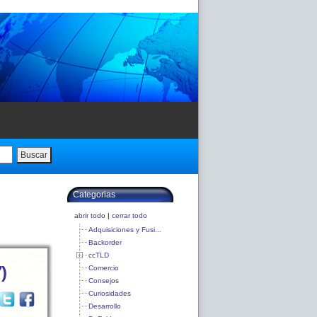
Buscar
Categorias
abrir todo
|
cerrar todo
Adquisiciones y Fusi...
Backorder
ccTLD
)
Comercio
Consejos
Curiosidades
Desarrollo