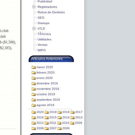
Publicidad
Registradores
Robos de Dominios
SEO
Startups
sTLD
i.club
TÃ©cnica
club
Utilidades
b ($1,500),
Ventas
($2,185),
WIPO
Articulos Anteriores
marzo 2020
febrero 2020
enero 2020
diciembre 2019
noviembre 2019
octubre 2019
septiembre 2019
agosto 2019
2020
2019
2018
2017
2016
2015
2014
2013
2012
2011
2010
2009
2008
2007
2006