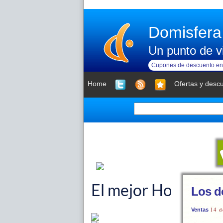
Domisfera
Un punto de vi
Cupones de descuento en 
Home
Ofertas y desc
Los do
14 d
Ventas