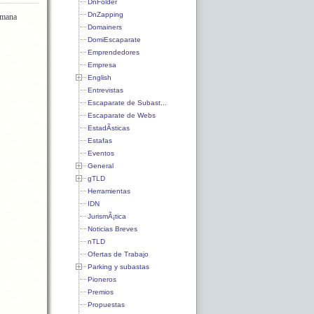
DnFolder
DnZapping
emana
Domainers
DomiEscaparate
Emprendedores
Empresa
English
Entrevistas
Escaparate de Subast...
Escaparate de Webs
EstadÃ­sticas
Estafas
Eventos
General
gTLD
Herramientas
IDN
JurismÃ¡tica
Noticias Breves
nTLD
Ofertas de Trabajo
Parking y subastas
Pioneros
Premios
Propuestas