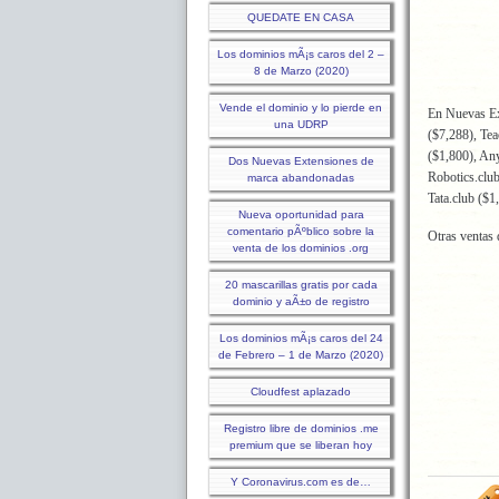
QUEDATE EN CASA
Los dominios mÃ¡s caros del 2 –
8 de Marzo (2020)
Vende el dominio y lo pierde en
En Nuevas Ex
una UDRP
($7,288), Tea
($1,800), Any
Dos Nuevas Extensiones de
Robotics.club
marca abandonadas
Tata.club ($1
Nueva oportunidad para
comentario pÃºblico sobre la
Otras ventas
venta de los dominios .org
20 mascarillas gratis por cada
dominio y aÃ±o de registro
Los dominios mÃ¡s caros del 24
de Febrero – 1 de Marzo (2020)
Cloudfest aplazado
Registro libre de dominios .me
premium que se liberan hoy
Y Coronavirus.com es de…