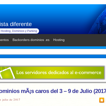
sta diferente
Hosting, Dominios y Parking
uentos
Backorders dominios .es
Hosting
minios mÃ¡s caros del 3 – 9 de Julio (2017
e julio de 2017