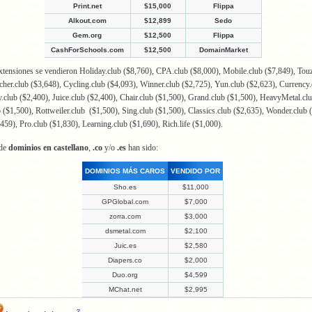
Print.net
$15,000
Flippa
Alkout.com
$12,899
Sedo
Gem.org
$12,500
Flippa
CashForSchools.com
$12,500
DomainMarket
tensiones se vendieron Holiday.club ($8,760), CPA.club ($8,000), Mobile.club ($7,849), Touz
cher.club ($3,648), Cycling.club ($4,093), Winner.club ($2,725), Yun.club ($2,623), Currency.
.club ($2,400), Juice.club ($2,400), Chair.club ($1,500), Grand.club ($1,500), HeavyMetal.clu
 ($1,500), Rottweiler.club ($1,500), Sing.club ($1,500), Classics.club ($2,635), Wonder.club 
,459), Pro.club ($1,830), Learning.club ($1,690), Rich.life ($1,000).
 de
dominios en castellano
,
.co
y/o
.es
han sido:
DOMINIOS MÁS CAROS
VENDIDO POR
Sho.es
$11,000
GPGlobal.com
$7,000
zorra.com
$3,000
dsmetal.com
$2,100
Juic.es
$2,580
Diapers.co
$2,000
Duo.org
$4,599
MChat.net
$2,995