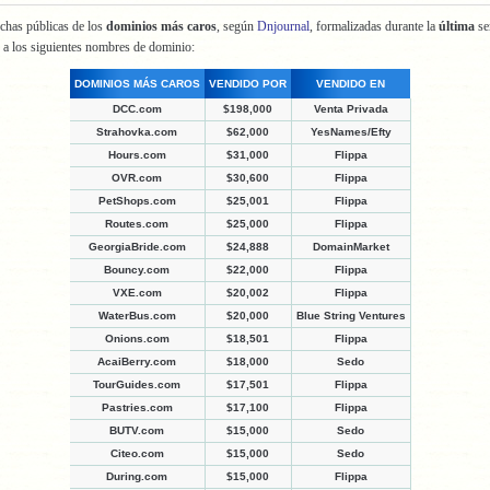
chas públicas de los
dominios más caros
, según
Dnjournal
, formalizadas durante la
última
s
 a los siguientes nombres de dominio:
DOMINIOS MÁS CAROS
VENDIDO POR
VENDIDO EN
DCC.com
$198,000
Venta Privada
Strahovka.com
$62,000
YesNames/Efty
Hours.com
$31,000
Flippa
OVR.com
$30,600
Flippa
PetShops.com
$25,001
Flippa
Routes.com
$25,000
Flippa
GeorgiaBride.com
$24,888
DomainMarket
Bouncy.com
$22,000
Flippa
VXE.com
$20,002
Flippa
WaterBus.com
$20,000
Blue String Ventures
Onions.com
$18,501
Flippa
AcaiBerry.com
$18,000
Sedo
TourGuides.com
$17,501
Flippa
Pastries.com
$17,100
Flippa
BUTV.com
$15,000
Sedo
Citeo.com
$15,000
Sedo
During.com
$15,000
Flippa