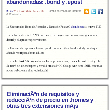
abandonadas: .bond y .epost
9 de octubre de 2018
nTLD
Tiempo estimado de lectura:
0,22 minutos.
La Universidad Bond de Australia y Deutsche Post AG
abandonan
su nuevo TLD.
Han informado a la ICANN que quieren extinguir su contrato para gestionar el
.bond
y el
.epost
respectivamente.
La Universidad apenas activó un par de dominios (law.bond y study.bond) que
además redirigían a bond.edu.au.
Deutsche Post AG
originalmente había pedido .epost, .deutschepost, .trust y .dhl.
Se retiró de .deutschepost y vendió .trust a NCC Group. Aún tiene .DHL con unas
pocas webs, entre ellas logistics.dhl.
EliminaciÃ³n de requisitos y
reducciÃ³n de precio en .homes y
otras tres extensiones mÃ¡s