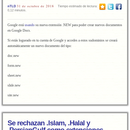
31 de octubre de 2018
nTLD
Tiempo estimado de lectura:
0,12 minutos.
Google está
usando
su nueva extensión .NEW para poder crear nuevos documentos
en Google Docs.
Si estás logueado en tu cuenta de Google y accedes a estos sudominios se creará
automáticamente un nuevo documento del tipo:
doc.new
form.new
sheet.new
slide.new
site.new
Se rechazan .Islam, .Halal y
.PersianGulf como extensiones