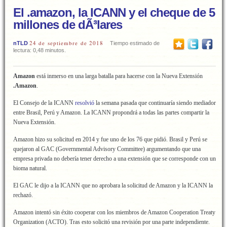
El .amazon, la ICANN y el cheque de 5
millones de dÃ³lares
24 de septiembre de 2018
nTLD
Tiempo estimado de
lectura: 0,48 minutos.
Amazon
está inmerso en una larga batalla para hacerse con la Nueva Extensión
.Amazon
.
El Consejo de la ICANN
resolvió
la semana pasada que continuaría siendo mediador
entre Brasil, Perú y Amazon. La ICANN propondrá a todas las partes compartir la
Nueva Extensión.
Amazon hizo su solicitud en 2014 y fue uno de los 76 que pidió. Brasil y Perú se
quejaron al GAC (Governmental Advisory Committee) argumentando que una
empresa privada no debería tener derecho a una extensión que se corresponde con un
bioma natural.
El GAC le dijo a la ICANN que no aprobara la solicitud de Amazon y la ICANN la
rechazó.
Amazon intentó sin éxito cooperar con los miembros de Amazon Cooperation Treaty
Organization (ACTO). Tras esto solicitó una revisión por una parte independiente.