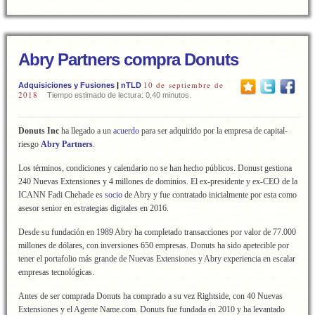
Abry Partners compra Donuts
10 de septiembre de
Adquisiciones y Fusiones
|
nTLD
2018
Tiempo estimado de lectura: 0,40 minutos.
Donuts Inc
ha llegado a un
acuerdo
para ser adquirido por la empresa de capital-
riesgo
Abry Partners
.
Los términos, condiciones y calendario no se han hecho públicos. Donust gestiona
240 Nuevas Extensiones y 4 millones de dominios. El ex-presidente y ex-CEO de la
ICANN Fadi Chehade es
socio
de Abry y fue contratado inicialmente por esta como
asesor senior en estrategias digitales en 2016.
Desde su fundación en 1989 Abry ha completado transacciones por valor de 77.000
millones de dólares, con inversiones 650 empresas. Donuts ha sido apetecible por
tener el portafolio más grande de Nuevas Extensiones y Abry experiencia en escalar
empresas tecnológicas.
Antes de ser comprada Donuts ha comprado a su vez Rightside, con 40 Nuevas
Extensiones y el Agente Name.com. Donuts fue fundada en 2010 y ha levantado