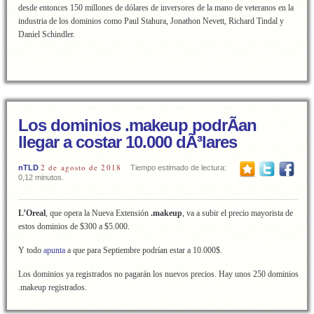
desde entonces 150 millones de dólares de inversores de la mano de veteranos en la
industria de los dominios como Paul Stahura, Jonathon Nevett, Richard Tindal y
Daniel Schindler.
Los dominios .makeup podrÃ­an
llegar a costar 10.000 dÃ³lares
2 de agosto de 2018
nTLD
Tiempo estimado de lectura:
0,12 minutos.
L’Oreal
, que opera la Nueva Extensión
.makeup
, va a subir el precio mayorista de
estos dominios de $300 a $5.000.
Y todo
apunta
a que para Septiembre podrían estar a 10.000$.
Los dominios ya registrados no pagarán los nuevos precios. Hay unos 250 dominios
.makeup registrados.