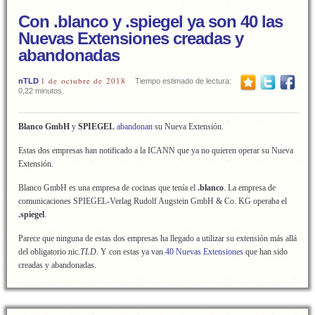
Con .blanco y .spiegel ya son 40 las
Nuevas Extensiones creadas y
abandonadas
1 de octubre de 2018
nTLD
Tiempo estimado de lectura:
0,22 minutos.
Blanco GmbH
y
SPIEGEL
abandonan
su Nueva Extensión.
Estas dos empresas han notificado a la ICANN que ya no quieren operar su Nueva
Extensión.
Blanco GmbH es una empresa de cocinas que tenía el
.blanco
. La empresa de
comunicaciones SPIEGEL-Verlag Rudolf Augstein GmbH & Co. KG operaba el
.spiegel
.
Parece que ninguna de estas dos empresas ha llegado a utilizar su extensión más allá
del obligatorio nic.
TLD
. Y con estas ya van
40 Nuevas Extensiones
que han sido
creadas y abandonadas.