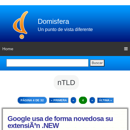
Domisfera
Un punto de vista diferente
Home
Buscar
nTLD
PÁGINA 4 DE 32
« PRIMERA
«
4
»
ÚLTIMA »
Google usa de forma novedosa su
extensiÃ³n .NEW