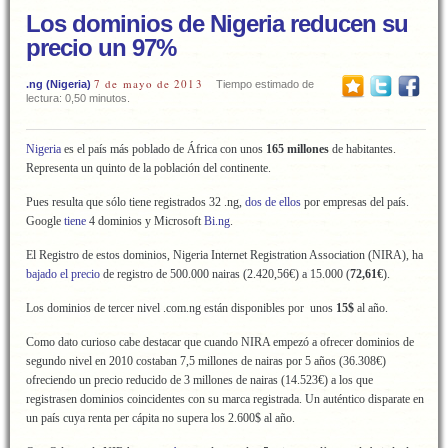
Los dominios de Nigeria reducen su
precio un 97%
7 de mayo de 2013
.ng (Nigeria)
Tiempo estimado de
lectura: 0,50 minutos.
Nigeria
es el país más poblado de África con unos
165 millones
de habitantes.
Representa un quinto de la población del continente.
Pues resulta que sólo tiene registrados 32 .ng,
dos de ellos
por empresas del país.
Google
tiene
4 dominios y Microsoft
Bi.ng
.
El Registro de estos dominios, Nigeria Internet Registration Association (NIRA), ha
bajado el precio
de registro de 500.000 nairas (2.420,56€) a 15.000 (
72,61€
).
Los dominios de tercer nivel .com.ng están disponibles por unos
15$
al año.
Como dato curioso cabe destacar que cuando NIRA empezó a ofrecer dominios de
segundo nivel en 2010 costaban 7,5 millones de nairas por 5 años (36.308€)
ofreciendo un precio reducido de 3 millones de nairas (14.523€) a los que
registrasen dominios coincidentes con su marca registrada. Un auténtico disparate en
un país cuya renta per cápita no supera los 2.600$ al año.