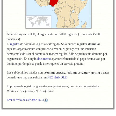
A día de hoy su ccTLD, el
.ng
, cuenta con 3.000 registros (1 por cada 45.000
habitantes).
El
registro
de dominios
.ng
está restringido. Sólo pueden registrar
dominios
aquellas organizaciones con presencia real en Nigeria y con una intención
demostrable de usar el dominio de manera regular. Sólo se permite un dominio por
organización. En ningún
documento
aparece referenciado el pago de una tasa por
dominio, por lo que se puede inferir que es un servicio gratuito.
Los subdominios válidos son:
.com.ng
,
.net.ng,
.
edu.ng
,
.org.ng
y
.gov.ng
y antes
de pedir uno hay que solicitar un
NIC HANDLE
.
El proceso de registro sigue estas comprobaciones, que tienen como estados
Pendiente
,
Verificado
y
No Verificado
:
Leer el resto de este artículo ⇒