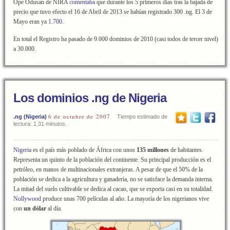
Ope Odusan de NIRA
comentaba
que durante los 5 primeros días tras la bajada de
precio que tuvo efecto el 16 de Abril de 2013 se habían registrado 300 .ng. El 3 de
Mayo eran ya
1.700
.
En total el Registro ha pasado de 9.000 dominios de 2010 (casi todos de tercer nivel)
a 30.000.
Los dominios .ng de Nigeria
6 de octubre de 2007
.ng (Nigeria)
Tiempo estimado de
lectura: 1,31 minutos.
Nigeria
es el país más poblado de África con unos
135 millones
de habitantes.
Representa un quinto de la población del continente. Su principal producción es el
petróleo, en manos de multinacionales extranjeras. A pesar de que el 50% de la
población se dedica a la agricultura y ganadería, no se satisface la demanda interna.
La mitad del suelo cultivable se dedica al cacao, que se exporta casi en su totalidad.
Nollywood
produce unas 700 películas al año. La mayoría de los nigerianos vive
con
un dólar
al día.