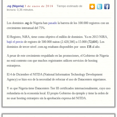
3 de enero de 2018
.ng (Nigeria)
Tiempo estimado de
lectura: 0,36 minutos.
Los dominios
.ng
de Nigeria han
pasado
la barrera de los 100.000 registros con un
crecimiento interanual del 75%.
El Registro, NiRA, tiene como objetivo el millón de dominios. Ya en 2013 NIRA,
bajó el precio
de registro de 500.000 nairas (2.420,56€) a 15.000 (
72,61€
). Los
dominios de tercer nivel .com.ng estabann disponibles por unos
15$
al año.
A pesar de este crecimiento respaldado en las promociones, el Gobierno de Nigeria
no está contento con que muchos registrantes utilicen servicios de hosting
extranjeros.
El 4 de Diciembre el NITDA (National Information Technology Development
Agency) se hizo eco de la necesidad de reforzar el uso de Datacenters nigerianos.
Y es que Nigeria tiene Datacenters Tier III certificados internacionalmente, cuyo uso
redundaria en la economía local. El propio Gobierno da ejemplo y tiene la orden de
no usar hosting extranjero sin la aprobación expresa del NITDA.