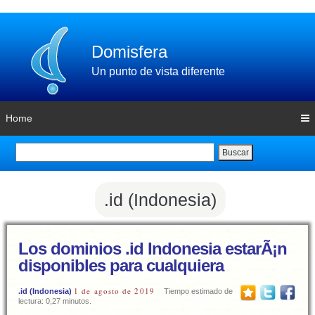
Domisfera
Un punto de vista diferente
Home
Buscar
.id (Indonesia)
Los dominios .id Indonesia estarÃ¡n
disponibles para cualquiera
1 de agosto de 2019
.id (Indonesia)
Tiempo estimado de
lectura: 0,27 minutos.