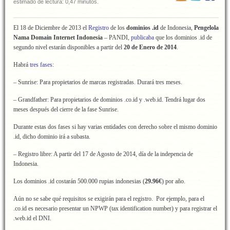
estimado de lectura: 0,47 minutos.
El 18 de Diciembre de 2013 el
Registro
de los
dominios .id
de Indonesia,
Pengelola
Nama Domain Internet Indonesia
– PANDI,
publicaba
que los dominios .id de
segundo nivel estarán disponibles a partir del
20 de Enero de 2014
.
Habrá
tres fases
:
– Sunrise: Para propietarios de marcas registradas. Durará tres meses.
– Grandfather: Para propietarios de dominios .co.id y .web.id. Tendrá lugar dos
meses después del cierre de la fase Sunrise.
Durante estas dos fases si hay varias entidades con derecho sobre el mismo dominio
.id, dicho dominio irá a subasta.
– Registro libre: A partir del 17 de Agosto de 2014, día de la indepencia de
Indonesia.
Los dominios .id costarán 500.000 rupias indonesias (
29.96€
) por año.
Aún no se sabe qué requisitos se exigirán para el registro. Por ejemplo, para el
.co.id es necesario presentar un NPWP (tax identification number) y para registrar el
.web.id el DNI.