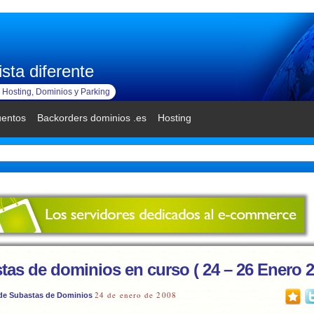
sta diferente
Hosting, Dominios y Parking
uentos
Backorders dominios .es
Hosting
tas de dominios en curso ( 24 – 26 Enero 2
24 de enero de 2008
de Subastas de Dominios