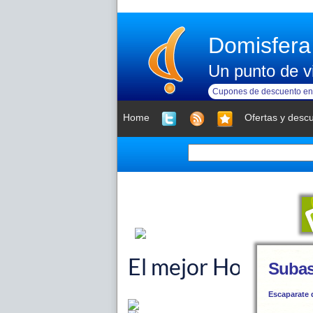
Domisfera
Un punto de vi
Cupones de descuento en 
Home
Ofertas y desc
Subas
Escaparate 