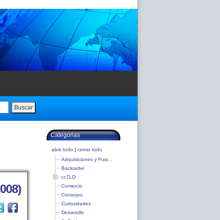
Buscar
Categorias
abrir todo
|
cerrar todo
Adquisiciones y Fusi...
Backorder
ccTLD
008)
Comercio
Consejos
Curiosidades
Desarrollo