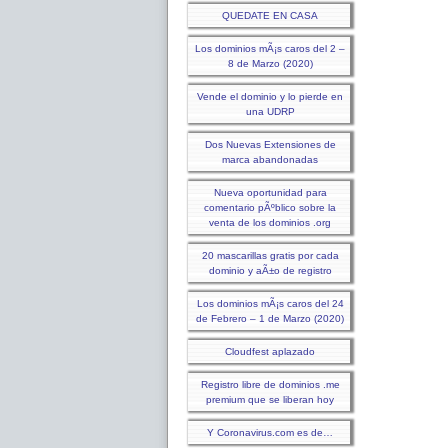
QUEDATE EN CASA
Los dominios mÃ¡s caros del 2 –
8 de Marzo (2020)
Vende el dominio y lo pierde en
una UDRP
Dos Nuevas Extensiones de
marca abandonadas
Nueva oportunidad para
comentario pÃºblico sobre la
venta de los dominios .org
20 mascarillas gratis por cada
dominio y aÃ±o de registro
Los dominios mÃ¡s caros del 24
de Febrero – 1 de Marzo (2020)
Cloudfest aplazado
Registro libre de dominios .me
premium que se liberan hoy
Y Coronavirus.com es de…