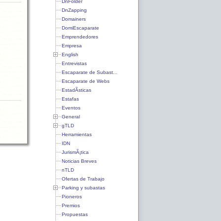
DnFolder
DnZapping
Domainers
DomiEscaparate
Emprendedores
Empresa
English
Entrevistas
Escaparate de Subast...
Escaparate de Webs
EstadÃ­sticas
Estafas
Eventos
General
gTLD
Herramientas
IDN
JurismÃ¡tica
Noticias Breves
nTLD
Ofertas de Trabajo
Parking y subastas
Pioneros
Premios
Propuestas