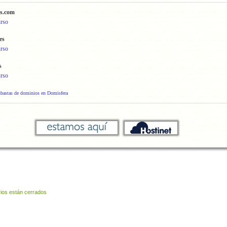
os.com
urso
es
urso
s
urso
ubastas de dominios en Domisfera
ios están cerrados