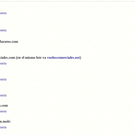
basta
basta
Baratos.com
iales.com (en el mismo lote va
vueloscomerciales.net
)
basta
basta
bast
a
o.com
basta
on.mob
i
basta