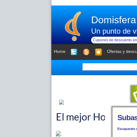
Domisfera
Un punto de vi
Cupones de descuento en 
Home
Ofertas y desc
Subas
Escaparate 