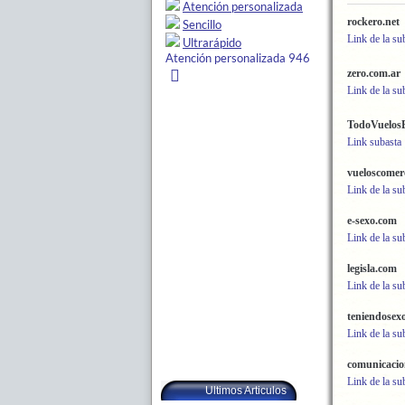
rockero.net
Link de la su
zero.com.ar
Link de la su
TodoVuelos
Link subasta
vueloscomerc
Link de la su
e-sexo.com
Link de la su
legisla.com
Link de la su
teniendosex
Link de la su
comunicaci
Link de la su
Ultimos Articulos