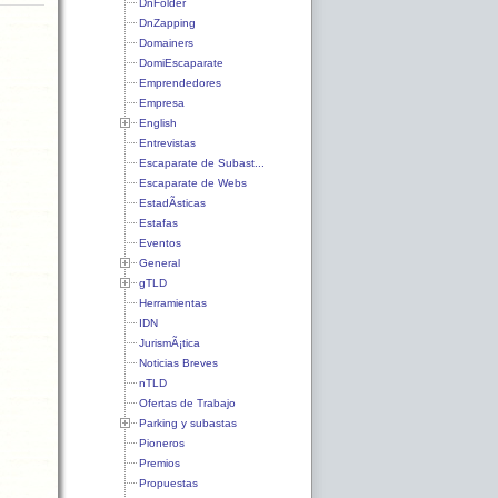
DnFolder
DnZapping
Domainers
DomiEscaparate
Emprendedores
Empresa
English
Entrevistas
Escaparate de Subast...
Escaparate de Webs
EstadÃ­sticas
Estafas
Eventos
General
gTLD
Herramientas
IDN
JurismÃ¡tica
Noticias Breves
nTLD
Ofertas de Trabajo
Parking y subastas
Pioneros
Premios
Propuestas