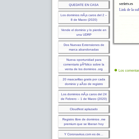
serietv.es
QUEDATE EN CASA
Link de la su
Los dominios mÃ¡s caros del 2 –
8 de Marzo (2020)
Vende el dominio y lo pierde en
una UDRP
Dos Nuevas Extensiones de
marca abandonadas
Nueva oportunidad para
comentario pÃºblico sobre la
venta de los dominios .org
Los comentar
20 mascarillas gratis por cada
dominio y aÃ±o de registro
Los dominios mÃ¡s caros del 24
de Febrero – 1 de Marzo (2020)
Cloudfest aplazado
Registro libre de dominios .me
premium que se liberan hoy
Y Coronavirus.com es de…