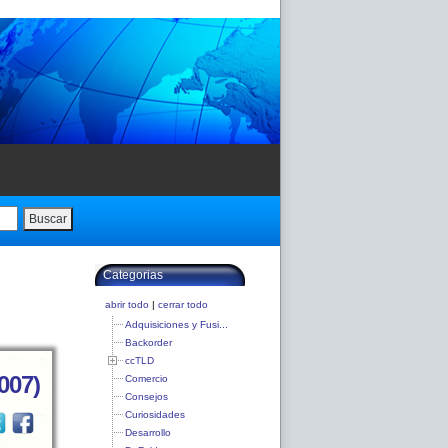
Buscar
Categorias
abrir todo
|
cerrar todo
Adquisiciones y Fusi...
Backorder
ccTLD
007)
Comercio
Consejos
Curiosidades
Desarrollo