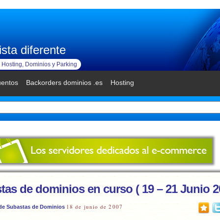
sta diferente
Hosting, Dominios y Parking
uentos
Backorders dominios .es
Hosting
tas de dominios en curso ( 19 – 21 Junio 2
18 de junio de 2007
de Subastas de Dominios