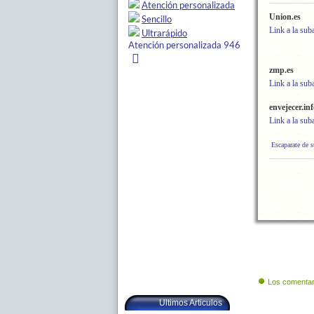
Union.es
Link a la sub
zmp.es
Link a la sub
envejecer.in
Link a la sub
Escaparate de 
Los comentar
Ultimos Articulos