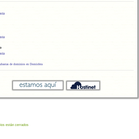
asta
asta
fo
asta
subastas de dominios en Domisfera
ios están cerrados