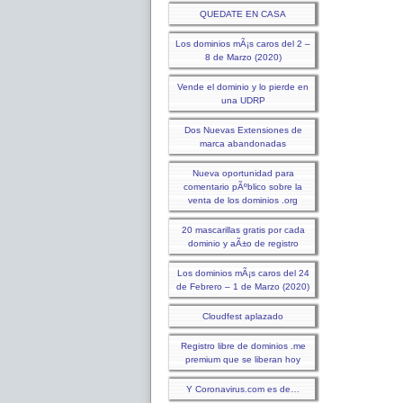
QUEDATE EN CASA
Los dominios mÃ¡s caros del 2 –
8 de Marzo (2020)
Vende el dominio y lo pierde en
una UDRP
Dos Nuevas Extensiones de
marca abandonadas
Nueva oportunidad para
comentario pÃºblico sobre la
venta de los dominios .org
20 mascarillas gratis por cada
dominio y aÃ±o de registro
Los dominios mÃ¡s caros del 24
de Febrero – 1 de Marzo (2020)
Cloudfest aplazado
Registro libre de dominios .me
premium que se liberan hoy
Y Coronavirus.com es de…