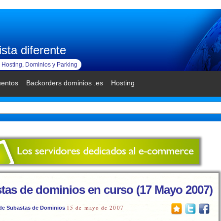
sta diferente
Hosting, Dominios y Parking
uentos
Backorders dominios .es
Hosting
tas de dominios en curso (17 Mayo 2007)
15 de mayo de 2007
de Subastas de Dominios