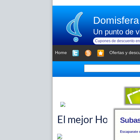
Domisfera
Un punto de vi
Cupones de descuento en 
Home
Ofertas y desc
Subas
Escaparate 