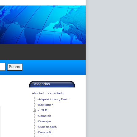
Buscar
Categorias
abrir todo
|
cerrar todo
Adquisiciones y Fusi...
Backorder
ccTLD
Comercio
Consejos
Curiosidades
Desarrollo