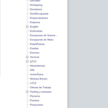
DnFolder
DnZapping
Domainers
DomiEscaparate
Emprendedores
Empresa
English
Entrevistas
Escaparate de Subast...
Escaparate de Webs
EstadÃ­sticas
Estafas
Eventos
General
gTLD
Herramientas
IDN
JurismÃ¡tica
Noticias Breves
nTLD
Ofertas de Trabajo
Parking y subastas
Pioneros
Premios
Propuestas