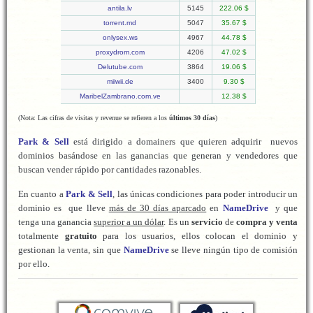
antila.lv
5145
222.06 $
torrent.md
5047
35.67 $
onlysex.ws
4967
44.78 $
proxydrom.com
4206
47.02 $
Delutube.com
3864
19.06 $
miiwii.de
3400
9.30 $
MaribelZambrano.com.ve
12.38 $
(Nota: Las cifras de visitas y revenue se refieren a los
últimos 30 días
)
Park & Sell
está dirigido a domainers que quieren adquirir nuevos
dominios basándose en las ganancias que generan y vendedores que
buscan vender rápido por cantidades razonables.
En cuanto a
Park & Sell
, las únicas condiciones para poder introducir un
dominio es que lleve
más de 30 días aparcado
en
NameDrive
y que
tenga una ganancia
superior a un dólar
. Es un
servicio
de
compra y venta
totalmente
gratuito
para los usuarios, ellos colocan el dominio y
gestionan la venta, sin que
NameDrive
se lleve ningún tipo de comisión
por ello.