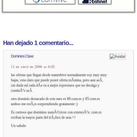
Han dejado 1 comentario...
Dominios Clave
11 de abril de 2008 at 0:02
las ofertas que llegan desde namedrive normalmente soy muy muy
bajas, esta claro que puede poner oferta mÃ­nima, pero aun asÃ­,
sin duda nd cada dÃ­a va a mejor esperemos que no decaiga y
continÃºe asÃ­.
otro dominio destacado de este mes es 89.com.es y 85.com.es
ambos me estÃ¡n sorprendiendo gratamente :)
Es curioso que dominios numÃ©ricos con extensiÃ³n .com.es
reciban la mayor parte del trÃ¡fico de asia ^^
Un saludo