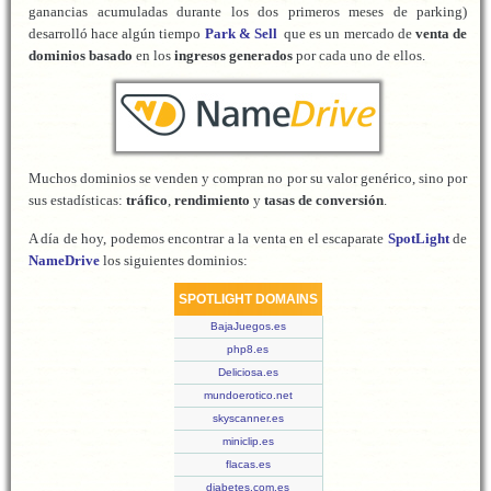
ganancias acumuladas durante los dos primeros meses de parking)
desarrolló hace algún tiempo
Park & Sell
que es un mercado de
venta de
dominios
basado
en los
ingresos generados
por cada uno de ellos.
Muchos dominios se venden y compran no por su valor genérico, sino por
sus estadísticas:
tráfico
,
rendimiento
y
tasas de conversión
.
A día de hoy, podemos encontrar a la venta en el escaparate
SpotLight
de
NameDrive
los siguientes dominios:
SPOTLIGHT DOMAINS
BajaJuegos.es
php8.es
Deliciosa.es
mundoerotico.net
skyscanner.es
miniclip.es
flacas.es
diabetes.com.es