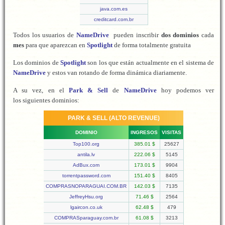
java.com.es
creditcard.com.br
Todos los usuarios de
NameDrive
pueden inscribir
dos dominios
cada
mes
para que aparezcan en
Spotlight
de forma totalmente gratuita
Los dominios de
Spotlight
son los que están actualmente en el sistema de
NameDrive
y estos van rotando de forma dinámica diariamente.
A su vez, en el
Park & Sell
de
NameDrive
hoy podemos ver
los siguientes dominios:
PARK & SELL (ALTO REVENUE)
DOMINIO
INGRESOS
VISITAS
Top100.org
385.01 $
25627
antila.lv
222.06 $
5145
AdBux.com
173.01 $
9904
torrentpassword.com
151.40 $
8405
COMPRASNOPARAGUAI.COM.BR
142.03 $
7135
JeffreyHsu.org
71.46 $
2564
lgaircon.co.uk
62.48 $
479
COMPRASparaguay.com.br
61.08 $
3213