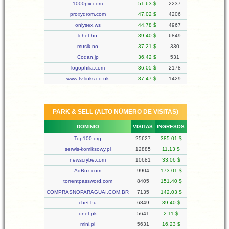
1000pix.com
51.63 $
2237
proxydrom.com
47.02 $
4206
onlysex.ws
44.78 $
4967
lchet.hu
39.40 $
6849
musik.no
37.21 $
330
Codan.jp
36.42 $
531
logophilia.com
36.05 $
2178
www-tv-links.co.uk
37.47 $
1429
PARK & SELL (ALTO NÚMERO DE VISITAS)
DOMINIO
VISITAS
INGRESOS
Top100.org
25627
385.01 $
serwis-komiksowy.pl
12885
11.13 $
newscrybe.com
10681
33.06 $
AdBux.com
9904
173.01 $
torrentpassword.com
8405
151.40 $
COMPRASNOPARAGUAI.COM.BR
7135
142.03 $
chet.hu
6849
39.40 $
onet.pk
5641
2.11 $
mini.pl
5631
16.23 $