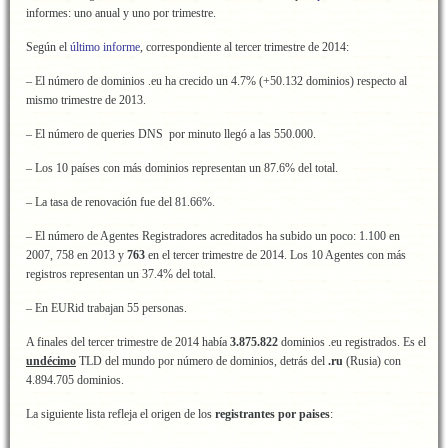
informes: uno anual y uno por trimestre.
Según el
último informe
, correspondiente al tercer trimestre de 2014:
– El número de dominios .eu ha crecido un 4.7% (+50.132 dominios) respecto al
mismo trimestre de 2013.
– El número de queries DNS por minuto llegó a las 550.000.
– Los 10 países con más dominios representan un 87.6% del total.
– La tasa de renovación fue del 81.66%.
– El número de Agentes Registradores acreditados ha subido un poco: 1.100 en
2007, 758 en 2013 y
763
en el tercer trimestre de 2014. Los 10 Agentes con más
registros representan un 37.4% del total.
– En EURid trabajan 55 personas.
A finales del tercer trimestre de 2014 había
3.875.822
dominios .eu registrados. Es el
undécimo
TLD del mundo por número de dominios, detrás del
.ru
(Rusia) con
4.894.705 dominios.
La siguiente lista refleja el origen de los
registrantes por paises
: