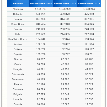
ORIGEN
SEPTIEMBRE-2014
SEPTIEMBRE-2013
SEPTIEMBRE-2012
Alemania
1.139.797
1.126.909
1.133.244
Holanda
506.231
489.370
475.990
Francia
357.983
344.119
337.931
Reino Unido
343.464
327.943
334.846
Polonia
249.020
233.206
243.189
Italia
235.635
214.005
217.063
República Checa
154.640
152.374
153.974
Austria
152.126
139.397
121.504
Bélgica
138.732
132.224
120.197
España
105.708
103.797
100.751
Suecia
70.837
67.622
69.483
Grecia
50.713
42.208
39.995
Hungría
44.691
43.756
44.922
Eslovaquia
43.633
39.568
36.024
Dinamarca
40.165
34.282
36.090
Irlanda
32.128
29.786
27.624
Rumanía
28.229
25.323
27.387
Bulgaria
27.675
22.844
20.638
Lituania
22.773
21.197
20.633
Estonia
18.866
17.897
14.857