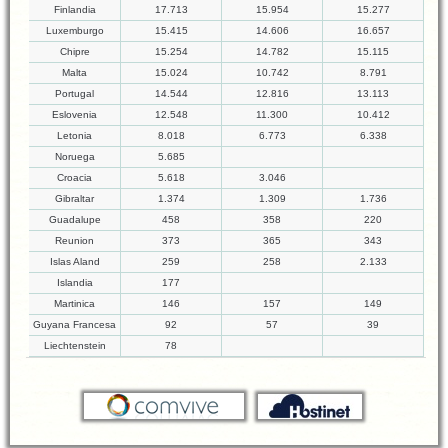
Finlandia
17.713
15.954
15.277
Luxemburgo
15.415
14.606
16.657
Chipre
15.254
14.782
15.115
Malta
15.024
10.742
8.791
Portugal
14.544
12.816
13.113
Eslovenia
12.548
11.300
10.412
Letonia
8.018
6.773
6.338
Noruega
5.685
Croacia
5.618
3.046
Gibraltar
1.374
1.309
1.736
Guadalupe
458
358
220
Reunion
373
365
343
Islas Aland
259
258
2.133
Islandia
177
Martinica
146
157
149
Guyana Francesa
92
57
39
Liechtenstein
78