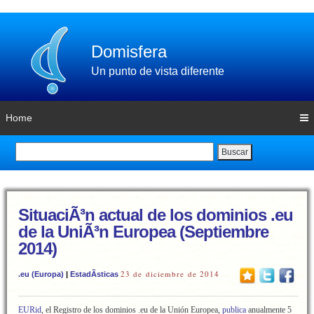
Domisfera
Un punto de vista diferente
Home
Buscar
SituaciÃ³n actual de los dominios .eu
de la UniÃ³n Europea (Septiembre
2014)
23 de diciembre de 2014
.eu (Europa)
|
EstadÃ­sticas
EURid
, el Registro de los dominios .eu de la Unión Europea,
publica
anualmente 5