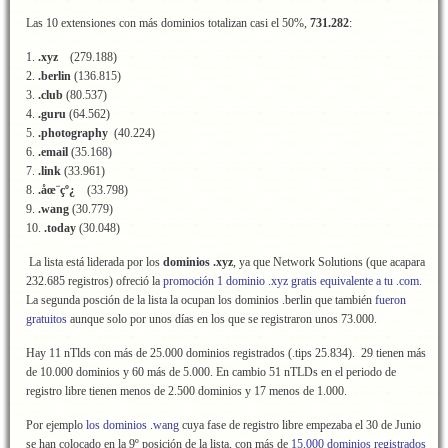
Las 10 extensiones con más dominios totalizan casi el 50%,
731.282
:
1.
.xyz
(279.188)
2.
.berlin
(136.815)
3.
.club
(80.537)
4.
.guru
(64.562)
5.
.photography
(40.224)
6.
.email
(35.168)
7.
.link
(33.961)
8.
.åœ¨çº¿
(33.798)
9.
.wang
(30.779)
10.
.today
(30.048)
La lista está liderada por los
dominios .xyz
, ya que Network Solutions (que acapara
232.685 registros) ofreció la
promoción 1 dominio .xyz gratis equivalente a tu .com
.
La segunda posción de la lista la ocupan los dominios .berlin que también
fueron
gratuitos
aunque solo por unos días en los que se registraron unos 73.000.
Hay 11 nTlds con más de 25.000 dominios registrados (.tips 25.834). 29 tienen más
de 10.000 dominios y 60 más de 5.000. En cambio 51 nTLDs en el periodo de
registro libre tienen menos de 2.500 dominios y 17 menos de 1.000.
Por ejemplo
los dominios .wang
cuya fase de registro libre empezaba el 30 de Junio
se han colocado en la 9º posición de la lista, con más de
15.000 dominios registrados