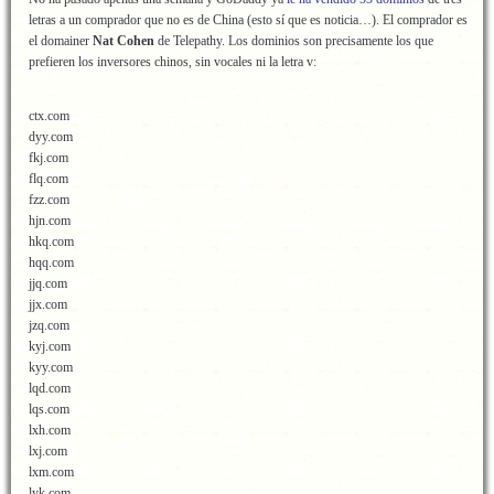
letras a un comprador que no es de China (esto sí que es noticia…). El comprador es
el domainer
Nat Cohen
de Telepathy. Los dominios son precisamente los que
prefieren los inversores chinos, sin vocales ni la letra v:
ctx.com
dyy.com
fkj.com
flq.com
fzz.com
hjn.com
hkq.com
hqq.com
jjq.com
jjx.com
jzq.com
kyj.com
kyy.com
lqd.com
lqs.com
lxh.com
lxj.com
lxm.com
lyk.com