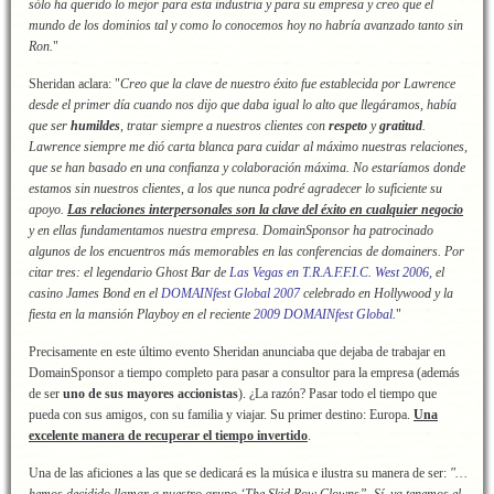
sólo ha querido lo mejor para esta industria y para su empresa y creo que el
mundo de los dominios tal y como lo conocemos hoy no habría avanzado tanto sin
Ron.
"
Sheridan aclara: "
Creo que la clave de nuestro éxito fue establecida por Lawrence
desde el primer día cuando nos dijo que daba igual lo alto que llegáramos, había
que ser
humildes
, tratar siempre a nuestros clientes con
respeto
y
gratitud
.
Lawrence siempre me dió carta blanca para cuidar al máximo nuestras relaciones,
que se han basado en una confianza y colaboración máxima. No estaríamos donde
estamos sin nuestros clientes, a los que nunca podré agradecer lo suficiente su
apoyo.
Las relaciones interpersonales son la clave del éxito en cualquier negocio
y en ellas fundamentamos nuestra empresa. DomainSponsor ha patrocinado
algunos de los encuentros más memorables en las conferencias de domainers. Por
citar tres: el legendario Ghost Bar de
Las Vegas en T.R.A.F.F.I.C. West 2006,
el
casino James Bond en el
DOMAINfest Global 2007
celebrado en Hollywood y la
fiesta en la mansión Playboy en el reciente
2009 DOMAINfest Global
.
"
Precisamente en este último evento Sheridan anunciaba que dejaba de trabajar en
DomainSponsor a tiempo completo para pasar a consultor para la empresa (además
de ser
uno de sus mayores accionistas
). ¿La razón? Pasar todo el tiempo que
pueda con sus amigos, con su familia y viajar. Su primer destino: Europa.
Una
excelente manera de recuperar el tiempo invertido
.
Una de las aficiones a las que se dedicará es la música e ilustra su manera de ser:
"…