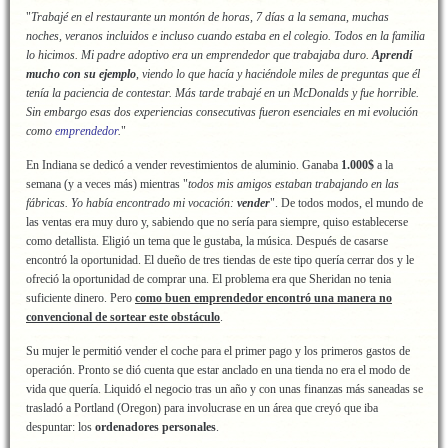
"
Trabajé en el restaurante un montón de horas, 7 días a la semana, muchas
noches, veranos incluidos e incluso cuando estaba en el colegio. Todos en la familia
lo hicimos. Mi padre adoptivo era un emprendedor que trabajaba duro.
Aprendí
mucho con su ejemplo
, viendo lo que hacía y haciéndole miles de preguntas que él
tenía la paciencia de contestar. Más tarde trabajé en un McDonalds y fue horrible.
Sin embargo esas dos experiencias consecutivas fueron esenciales en mi evolución
como
emprendedor
.
"
En Indiana se dedicó a vender revestimientos de aluminio. Ganaba
1.000$
a la
semana (y a veces más) mientras "
todos mis amigos estaban trabajando en las
fábricas. Yo había encontrado mi vocación:
vender
". De todos modos, el mundo de
las ventas era muy duro y, sabiendo que no sería para siempre, quiso establecerse
como detallista. Eligió un tema que le gustaba, la música. Después de casarse
encontró la oportunidad. El dueño de tres tiendas de este tipo quería cerrar dos y le
ofreció la oportunidad de comprar una. El problema era que Sheridan no tenia
suficiente dinero. Pero
como buen emprendedor encontró una manera no
convencional de sortear este obstáculo
.
Su mujer le permitió vender el coche para el primer pago y los primeros gastos de
operación. Pronto se dió cuenta que estar anclado en una tienda no era el modo de
vida que quería. Liquidó el negocio tras un año y con unas finanzas más saneadas se
trasladó a Portland (Oregon) para involucrase en un área que creyó que iba
despuntar: los
ordenadores personales
.