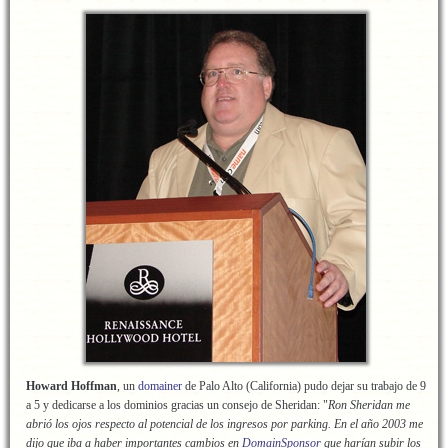
Howard Hoffman
, un
domainer
de Palo Alto (California) pudo dejar su trabajo de 9
a 5 y dedicarse a los dominios gracias un consejo de Sheridan: "
Ron Sheridan me
abrió los ojos respecto al potencial de los ingresos por parking. En el año 2003 me
dijo que iba a haber importantes cambios en
DomainSponsor
que harían subir los