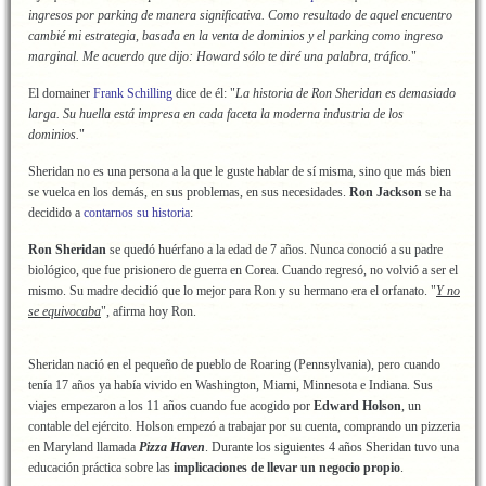
ingresos por parking de manera significativa. Como resultado de aquel encuentro
cambié mi estrategia, basada en la venta de dominios y el parking como ingreso
marginal. Me acuerdo que dijo: Howard sólo te diré una palabra, tráfico.
"
El domainer
Frank Schilling
dice de él: "
La historia de Ron Sheridan es demasiado
larga. Su huella está impresa en cada faceta la moderna industria de los
dominios.
"
Sheridan no es una persona a la que le guste hablar de sí misma, sino que más bien
se vuelca en los demás, en sus problemas, en sus necesidades.
Ron Jackson
se ha
decidido a
contarnos su historia
:
Ron Sheridan
se quedó huérfano a la edad de 7 años. Nunca conoció a su padre
biológico, que fue prisionero de guerra en Corea. Cuando regresó, no volvió a ser el
mismo. Su madre decidió que lo mejor para Ron y su hermano era el orfanato. "
Y no
se equivocaba
", afirma hoy Ron.
Sheridan nació en el pequeño de pueblo de Roaring (Pennsylvania), pero cuando
tenía 17 años ya había vivido en Washington, Miami, Minnesota e Indiana. Sus
viajes empezaron a los 11 años cuando fue acogido por
Edward Holson
, un
contable del ejército. Holson empezó a trabajar por su cuenta, comprando un pizzeria
en Maryland llamada
Pizza Haven
. Durante los siguientes 4 años Sheridan tuvo una
educación práctica sobre las
implicaciones de llevar un negocio propio
.