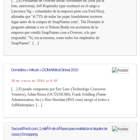
[…] El Presidente de Oversee desde Noviembre de 2008 (en la
foto, entrevista), Jeff Kupietzky (que sustituyó en el cargo a
Lawrence Ng – cofundador de la empresa junto con Fred Hsu),
afirmaba que "el 75% de todas las pujas fraudulentas tuvieron
lugar antes de la compra de SnapNames.com". The Domains le
preguntó además a ver si Nelson Brady era accionista de la
empresa que vendió SnapNames.com a Oversee, a lo que
respondió: "Sí, era accionista, como todos los empleados de
SnapNames". […]
Domisfera » Articulo » DOMAINfest Global 2010
30 de enero de 2010 at 0:30
[…] El jurado compuesto por Eric Liaw (Technology Crossover
Ventures), Adam Rioux (OCTANE360), Frank Schilling (Name
Administration, Inc) y Ron Sheridan (RSS.com) otorgó el trofeo a
AdMarketplace. […]
SecondPorch.com, 1 millÃ³n de dÃ³lares para revitalizar el alquiler de
casas | Dnzapping