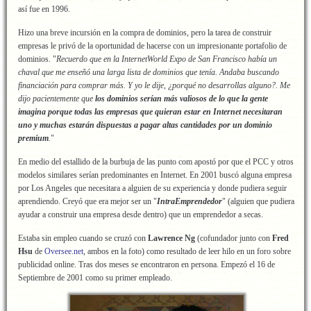
así fue en 1996.
Hizo una breve incursión en la compra de dominios, pero la tarea de construir
empresas le privó de la oportunidad de hacerse con un impresionante portafolio de
dominios. "
Recuerdo que en la InternetWorld Expo de San Francisco había un
chaval que me enseñó una larga lista de dominios que tenía. Andaba buscando
financiación para comprar más. Y yo le dije, ¿porqué no desarrollas alguno?. Me
dijo pacientemente que
los dominios serían más valiosos de lo que la gente
imagina porque todas las empresas que quieran estar en Internet necesitaran
uno y muchas estarán dispuestas a pagar altas cantidades por un dominio
premium
.
"
En medio del estallido de la burbuja de las punto com apostó por que el PCC y otros
modelos similares serían predominantes en Internet. En 2001 buscó alguna empresa
por Los Angeles que necesitara a alguien de su experiencia y donde pudiera seguir
aprendiendo. Creyó que era mejor ser un "
IntraEmprendedor
" (alguien que pudiera
ayudar a construir una empresa desde dentro) que un emprendedor a secas.
Estaba sin empleo cuando se cruzó con
Lawrence Ng
(cofundador junto con
Fred
Hsu
de
Oversee.net
, ambos en la foto) como resultado de leer hilo en un foro sobre
publicidad online. Tras dos meses se encontraron en persona. Empezó el 16 de
Septiembre de 2001 como su primer empleado.