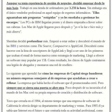
Aunque ya tenía experiencia de gestión de negocios, decidió empezar desde lo
más bajo
. Trabajó en una tienda de ordenadores por
3.25$ la hora
. Sin embargo era
el único vendedor profesional en aquel equipo de expertos informáticos. "
Ellos
aguantaban mis preguntas "estúpidas" y yo les enseñaba a gestionar los
encargos.
" Los PCs de IBM llegarían pronto y el dinero empezaba a llover sobre
sus cabezas. Los Mac de Apple llegaron poco después y "
yo ví la luz e hice más y
más dinero
".
Sheridan decidió
profundizar
más. Empezó a estar online y descubrió el mundo de
las
BBS
y servicios como
The Source
,
Compuserve
o
AppleLink
. Descubrió como
hacerse con la lista de suscriptores de AppleLink y llegó a ser uno de los primeros
que usaban el email de forma masiva como estrategia de marketing. Llegó a ofrecer
un software muy popular por 15$. Como resultado, los chicos de Apple contrataron
una legión de abogados y montaron una red de resellers.
Lo siguiente que aprendió fue
cómo las empresas de Capital riesgo hundieron
un número empresas semejante al de empresas que ayudaban a crear o
reflotar
. La empresa que había hecho el software que él promocionaba cerró. Pero
siempre que se cierra una puerta se abre otra
. Poco después de su incursión el el
mundo de los Mac creó su propia empresa de creación y distribución de software.
Tuvo que cerrarla en el 1994, al mismo tiempo que una empresa de software de
California le ofrecía dirigir su departamento de marketing y ventas. Para 1995 él ya
sabía que Internet era el futuro y que centraría toda su actividad profesional, como