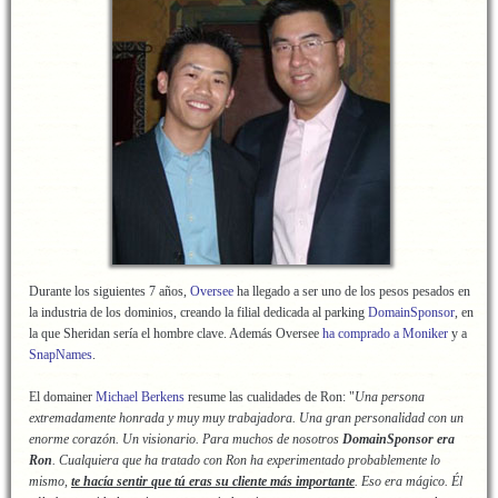
Durante los siguientes 7 años,
Oversee
ha llegado a ser uno de los pesos pesados en
la industria de los dominios, creando la filial dedicada al parking
DomainSponsor
, en
la que Sheridan sería el hombre clave. Además Oversee
ha comprado a Moniker
y a
SnapNames
.
El domainer
Michael Berkens
resume las cualidades de Ron: "
Una persona
extremadamente honrada y muy muy trabajadora. Una gran personalidad con un
enorme corazón. Un visionario. Para muchos de nosotros
DomainSponsor era
Ron
. Cualquiera que ha tratado con Ron ha experimentado probablemente lo
mismo,
te hacía sentir que tú eras su cliente más importante
. Eso era mágico. Él