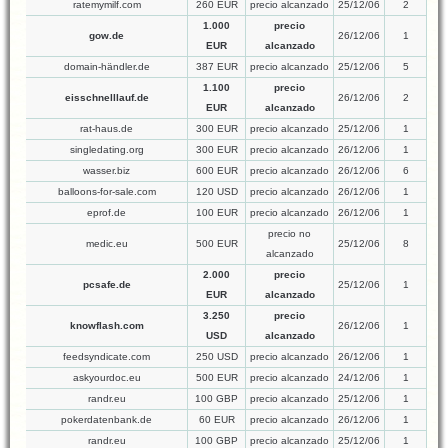
ratemymilf.com
260 EUR
precio alcanzado
25/12/06
2
1.000
precio
gow.de
26/12/06
1
EUR
alcanzado
domain-händler.de
387 EUR
precio alcanzado
25/12/06
5
1.100
precio
eisschnelllauf.de
26/12/06
2
EUR
alcanzado
rat-haus.de
300 EUR
precio alcanzado
25/12/06
1
singledating.org
300 EUR
precio alcanzado
26/12/06
1
wasser.biz
600 EUR
precio alcanzado
26/12/06
6
balloons-for-sale.com
120 USD
precio alcanzado
26/12/06
1
eprof.de
100 EUR
precio alcanzado
26/12/06
1
precio no
medic.eu
500 EUR
25/12/06
8
alcanzado
2.000
precio
pcsafe.de
25/12/06
1
EUR
alcanzado
3.250
precio
knowflash.com
26/12/06
1
USD
alcanzado
feedsyndicate.com
250 USD
precio alcanzado
26/12/06
1
askyourdoc.eu
500 EUR
precio alcanzado
24/12/06
1
randr.eu
100 GBP
precio alcanzado
25/12/06
1
pokerdatenbank.de
60 EUR
precio alcanzado
26/12/06
1
randr.eu
100 GBP
precio alcanzado
25/12/06
1