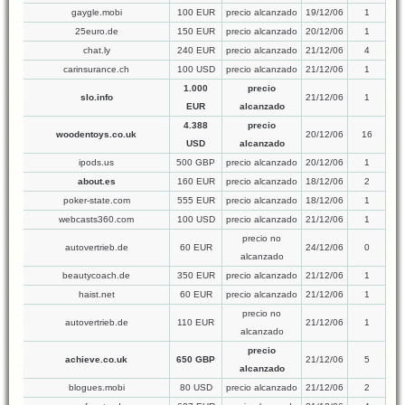
gaygle.mobi
100 EUR
precio alcanzado
19/12/06
1
25euro.de
150 EUR
precio alcanzado
20/12/06
1
chat.ly
240 EUR
precio alcanzado
21/12/06
4
carinsurance.ch
100 USD
precio alcanzado
21/12/06
1
1.000
precio
slo.info
21/12/06
1
EUR
alcanzado
4.388
precio
woodentoys.co.uk
20/12/06
16
USD
alcanzado
ipods.us
500 GBP
precio alcanzado
20/12/06
1
about.es
160 EUR
precio alcanzado
18/12/06
2
poker-state.com
555 EUR
precio alcanzado
18/12/06
1
webcasts360.com
100 USD
precio alcanzado
21/12/06
1
precio no
autovertrieb.de
60 EUR
24/12/06
0
alcanzado
beautycoach.de
350 EUR
precio alcanzado
21/12/06
1
haist.net
60 EUR
precio alcanzado
21/12/06
1
precio no
autovertrieb.de
110 EUR
21/12/06
1
alcanzado
precio
achieve.co.uk
650 GBP
21/12/06
5
alcanzado
blogues.mobi
80 USD
precio alcanzado
21/12/06
2