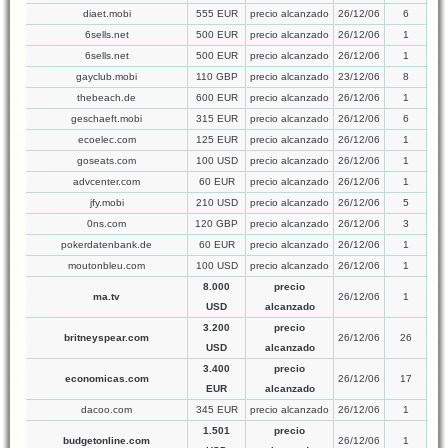
diaet.mobi
555 EUR
precio alcanzado
26/12/06
6
6sells.net
500 EUR
precio alcanzado
26/12/06
1
6sells.net
500 EUR
precio alcanzado
26/12/06
1
gayclub.mobi
110 GBP
precio alcanzado
23/12/06
8
thebeach.de
600 EUR
precio alcanzado
26/12/06
1
geschaeft.mobi
315 EUR
precio alcanzado
26/12/06
6
ecoelec.com
125 EUR
precio alcanzado
26/12/06
1
goseats.com
100 USD
precio alcanzado
26/12/06
1
advcenter.com
60 EUR
precio alcanzado
26/12/06
1
jfy.mobi
210 USD
precio alcanzado
26/12/06
5
0ns.com
120 GBP
precio alcanzado
26/12/06
3
pokerdatenbank.de
60 EUR
precio alcanzado
26/12/06
1
moutonbleu.com
100 USD
precio alcanzado
26/12/06
1
8.000
precio
ma.tv
26/12/06
1
USD
alcanzado
3.200
precio
britneyspear.com
26/12/06
26
USD
alcanzado
3.400
precio
economicas.com
26/12/06
17
EUR
alcanzado
dacoo.com
345 EUR
precio alcanzado
26/12/06
1
1.501
precio
budgetonline.com
26/12/06
1