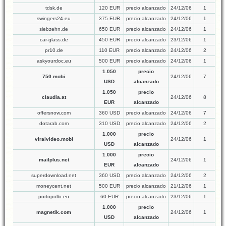
tdsk.de
120 EUR
precio alcanzado
24/12/06
1
swingers24.eu
375 EUR
precio alcanzado
24/12/06
1
siebzehn.de
650 EUR
precio alcanzado
24/12/06
1
car-glass.de
450 EUR
precio alcanzado
23/12/06
1
pr10.de
110 EUR
precio alcanzado
24/12/06
2
askyourdoc.eu
500 EUR
precio alcanzado
24/12/06
1
1.050
precio
750.mobi
24/12/06
7
USD
alcanzado
1.050
precio
claudia.at
24/12/06
8
EUR
alcanzado
offersnow.com
360 USD
precio alcanzado
24/12/06
7
dotarab.com
310 USD
precio alcanzado
24/12/06
2
1.000
precio
viralvideo.mobi
24/12/06
1
USD
alcanzado
1.000
precio
mailplus.net
24/12/06
1
EUR
alcanzado
superdownload.net
360 USD
precio alcanzado
24/12/06
2
moneycent.net
500 EUR
precio alcanzado
21/12/06
1
portopollo.eu
60 EUR
precio alcanzado
23/12/06
1
1.000
precio
magnetik.com
24/12/06
1
USD
alcanzado