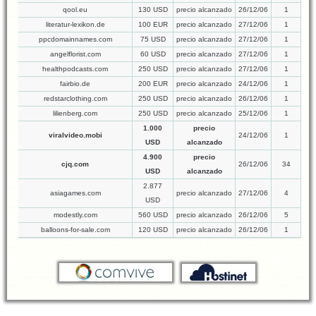
qool.eu
130 USD
precio alcanzado
26/12/06
1
literatur-lexikon.de
100 EUR
precio alcanzado
27/12/06
1
ppcdomainnames.com
75 USD
precio alcanzado
27/12/06
1
angelflorist.com
60 USD
precio alcanzado
27/12/06
1
healthpodcasts.com
250 USD
precio alcanzado
27/12/06
1
fairbio.de
200 EUR
precio alcanzado
24/12/06
1
redstarclothing.com
250 USD
precio alcanzado
26/12/06
1
lilienberg.com
250 USD
precio alcanzado
25/12/06
1
1.000
precio
viralvideo.mobi
24/12/06
1
USD
alcanzado
4.900
precio
cjq.com
26/12/06
34
USD
alcanzado
2.877
asiagames.com
precio alcanzado
27/12/06
4
USD
modestly.com
560 USD
precio alcanzado
26/12/06
5
balloons-for-sale.com
120 USD
precio alcanzado
26/12/06
1