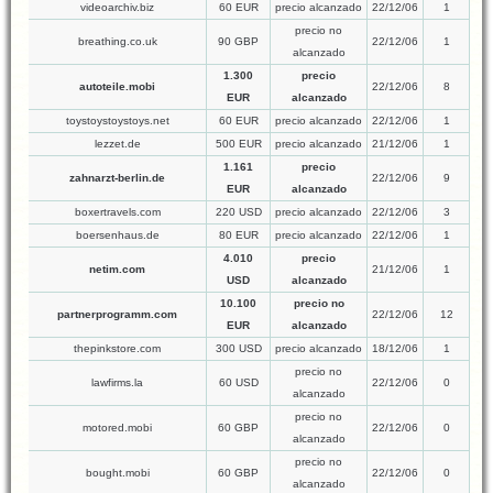
videoarchiv.biz
60 EUR
precio alcanzado
22/12/06
1
precio no
breathing.co.uk
90 GBP
22/12/06
1
alcanzado
1.300
precio
autoteile.mobi
22/12/06
8
EUR
alcanzado
toystoystoystoys.net
60 EUR
precio alcanzado
22/12/06
1
lezzet.de
500 EUR
precio alcanzado
21/12/06
1
1.161
precio
zahnarzt-berlin.de
22/12/06
9
EUR
alcanzado
boxertravels.com
220 USD
precio alcanzado
22/12/06
3
boersenhaus.de
80 EUR
precio alcanzado
22/12/06
1
4.010
precio
netim.com
21/12/06
1
USD
alcanzado
10.100
precio no
partnerprogramm.com
22/12/06
12
EUR
alcanzado
thepinkstore.com
300 USD
precio alcanzado
18/12/06
1
precio no
lawfirms.la
60 USD
22/12/06
0
alcanzado
precio no
motored.mobi
60 GBP
22/12/06
0
alcanzado
precio no
bought.mobi
60 GBP
22/12/06
0
alcanzado