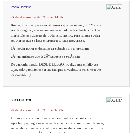
Pablo Dominio
28 de diciembre de 2006 at 14:16
Bueno, imagino que sabes al «error» que me refiero, no? Y como
era de imaginar, ahora que me das el link de la subasta, solo tuvo 1
oferta. De las subastas de 1 oferta no me fio, para mi que suelen
ser ofertas que se hace el propietario para asegurarse:
1Âº poder poner el dominio en subasta sin ser premium
2Âº garantizarse que la 2Âº subasta ya serÃ¡ alta.
De cualquier modo, DESDE LUEGO, no digo que el fallo sea
tuyo, solo que intento ver las trampas al vuelo… a ver si esta vez
he acertado :-)
domisfera.com
28 de diciembre de 2006 at 16:06
Las subastas con una sola puja a mi modo de entender son
aquellas que, negociadamente de antemano con un broker de Sedo,
se deciden comenzar con el precio inicial de la persona que hizo la