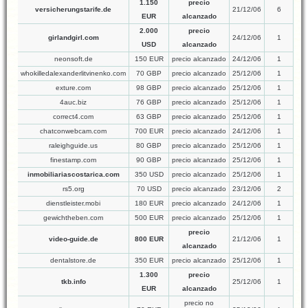
1.150
precio
versicherungstarife.de
21/12/06
6
EUR
alcanzado
2.000
precio
girlandgirl.com
24/12/06
1
USD
alcanzado
neonsoft.de
150 EUR
precio alcanzado
24/12/06
1
whokilledalexanderlitvinenko.com
70 GBP
precio alcanzado
25/12/06
1
exture.com
98 GBP
precio alcanzado
25/12/06
1
4auc.biz
76 GBP
precio alcanzado
25/12/06
1
correct4.com
63 GBP
precio alcanzado
25/12/06
1
chatconwebcam.com
700 EUR
precio alcanzado
24/12/06
1
raleighguide.us
80 GBP
precio alcanzado
25/12/06
1
finestamp.com
90 GBP
precio alcanzado
25/12/06
1
inmobiliariascostarica.com
350 USD
precio alcanzado
25/12/06
1
rs5.org
70 USD
precio alcanzado
23/12/06
2
dienstleister.mobi
180 EUR
precio alcanzado
24/12/06
1
gewichtheben.com
500 EUR
precio alcanzado
25/12/06
1
precio
video-guide.de
800 EUR
21/12/06
1
alcanzado
dentalstore.de
350 EUR
precio alcanzado
25/12/06
1
1.300
precio
tkb.info
25/12/06
1
EUR
alcanzado
precio no