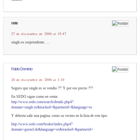
nixte
27 de diciembre de 2006 at 19:47
single.es sorprendente…..
Pablo Dominio
28 de diciembre de 2006 at 1:10
Seguro que single.es se vendio ??’ Y por ese precio ???
En SEDO sigue como en venta:
http://www.sedo.com/search/details.php4?
domain=single.es&tracked=&partnerid=&language=es
Y deberia salir una pagina, como su vecino en la lista de este tipo:
http://www.sedo.com/broker/index.php4?
domain=guezel.de&language=es&tracked=&partnerid=