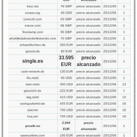
4auc.biz
76 GBP
precio alcanzado
25/12/06
1
xxxass.org
60 USD
precio alcanzado
25/12/06
1
correct4.com
63 GBP
precio alcanzado
25/12/06
1
exture.com
98 GBP
precio alcanzado
25/12/06
1
finestamp.com
90 GBP
precio alcanzado
25/12/06
1
whokilledalexanderlitvinenko.com
70 GBP
precio alcanzado
25/12/06
1
schwertfechten.de
350 EUR
precio alcanzado
22/12/06
1
guezel.de
80 EUR
precio alcanzado
25/12/06
1
33.595
precio
single.es
25/12/06
1
EUR
alcanzado
cash-network.de
130 EUR
precio alcanzado
25/12/06
1
l4u.mobi
60 USD
precio alcanzado
25/12/06
1
stan.mobi
300 USD
precio alcanzado
25/12/06
13
glueck24.de
222 EUR
precio alcanzado
25/12/06
1
wtg.mobi
410 USD
precio alcanzado
24/12/06
10
tuningzubehör.de
455 EUR
precio alcanzado
25/12/06
16
zaw.net
750 USD
precio alcanzado
25/12/06
16
hxq.net
756 USD
precio alcanzado
25/12/06
16
2.000
precio
pcsafe.eu
25/12/06
1
EUR
alcanzado
saveourlives.com
140 EUR
precio alcanzado
25/12/06
1