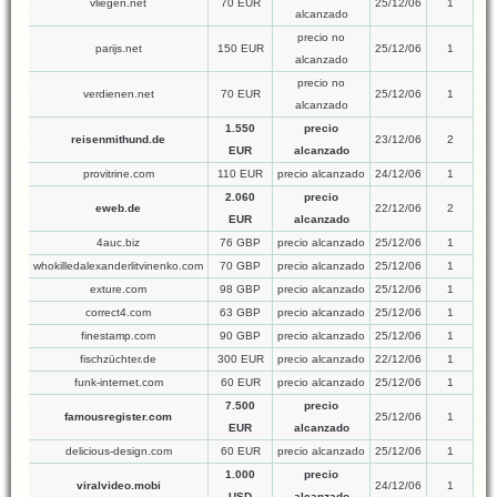
vliegen.net
70 EUR
25/12/06
1
alcanzado
precio no
parijs.net
150 EUR
25/12/06
1
alcanzado
precio no
verdienen.net
70 EUR
25/12/06
1
alcanzado
1.550
precio
reisenmithund.de
23/12/06
2
EUR
alcanzado
provitrine.com
110 EUR
precio alcanzado
24/12/06
1
2.060
precio
eweb.de
22/12/06
2
EUR
alcanzado
4auc.biz
76 GBP
precio alcanzado
25/12/06
1
whokilledalexanderlitvinenko.com
70 GBP
precio alcanzado
25/12/06
1
exture.com
98 GBP
precio alcanzado
25/12/06
1
correct4.com
63 GBP
precio alcanzado
25/12/06
1
finestamp.com
90 GBP
precio alcanzado
25/12/06
1
fischzüchter.de
300 EUR
precio alcanzado
22/12/06
1
funk-internet.com
60 EUR
precio alcanzado
25/12/06
1
7.500
precio
famousregister.com
25/12/06
1
EUR
alcanzado
delicious-design.com
60 EUR
precio alcanzado
25/12/06
1
1.000
precio
viralvideo.mobi
24/12/06
1
USD
alcanzado