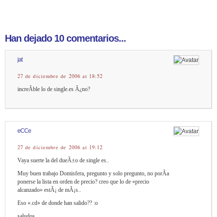
Han dejado 10 comentarios...
jat
27 de diciembre de 2006 at 18:52
increÃ­ble lo de single.es Â¿no?
eCCe
27 de diciembre de 2006 at 19:12
Vaya suerte la del dueÃ±o de single es..
Muy buen trabajo Domisfera, pregunto y solo pregunto, no porÃ­a
ponerse la lista en orden de precio? creo que lo de «precio
alcanzado» estÃ¡ de mÃ¡s..
Eso «.cd» de donde han salido?? :o
saludos