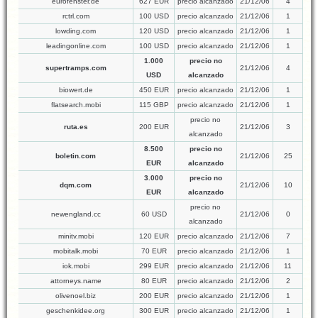
eurofenster.de
627 EUR
precio alcanzado
21/12/06
4
rctrl.com
100 USD
precio alcanzado
21/12/06
1
lowding.com
120 USD
precio alcanzado
21/12/06
1
leadingonline.com
100 USD
precio alcanzado
21/12/06
1
1.000
precio no
supertramps.com
21/12/06
4
USD
alcanzado
biowert.de
450 EUR
precio alcanzado
21/12/06
1
flatsearch.mobi
115 GBP
precio alcanzado
21/12/06
1
precio no
ruta.es
200 EUR
21/12/06
3
alcanzado
8.500
precio no
boletin.com
21/12/06
25
EUR
alcanzado
3.000
precio no
dqm.com
21/12/06
10
EUR
alcanzado
precio no
newengland.cc
60 USD
21/12/06
0
alcanzado
minitv.mobi
120 EUR
precio alcanzado
21/12/06
7
mobitalk.mobi
70 EUR
precio alcanzado
21/12/06
1
iok.mobi
299 EUR
precio alcanzado
21/12/06
11
attorneys.name
80 EUR
precio alcanzado
21/12/06
2
olivenoel.biz
200 EUR
precio alcanzado
21/12/06
1
geschenkidee.org
300 EUR
precio alcanzado
21/12/06
1