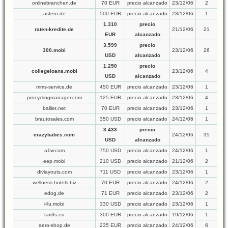
onlinebranchen.de
70 EUR
precio alcanzado
23/12/06
2
astero.de
500 EUR
precio alcanzado
23/12/06
1
1.310
precio
raten-kredite.de
21/12/06
21
EUR
alcanzado
3.599
precio
300.mobi
23/12/06
26
USD
alcanzado
1.250
precio
collegeloans.mobi
23/12/06
4
USD
alcanzado
mms-service.de
450 EUR
precio alcanzado
23/12/06
1
procyclingmanager.com
125 EUR
precio alcanzado
23/12/06
4
balliet.net
70 EUR
precio alcanzado
23/12/06
1
brautosales.com
350 USD
precio alcanzado
24/12/06
1
3.433
precio
crazybabes.com
24/12/06
35
USD
alcanzado
a1w.com
750 USD
precio alcanzado
24/12/06
1
eep.mobi
210 USD
precio alcanzado
21/12/06
2
divlayouts.com
711 USD
precio alcanzado
23/12/06
1
wellness-hotels.biz
70 EUR
precio alcanzado
24/12/06
2
edog.de
71 EUR
precio alcanzado
23/12/06
2
i4u.mobi
330 USD
precio alcanzado
23/12/06
1
tariffs.eu
300 EUR
precio alcanzado
19/12/06
1
aero-shop.de
235 EUR
precio alcanzado
24/12/06
6