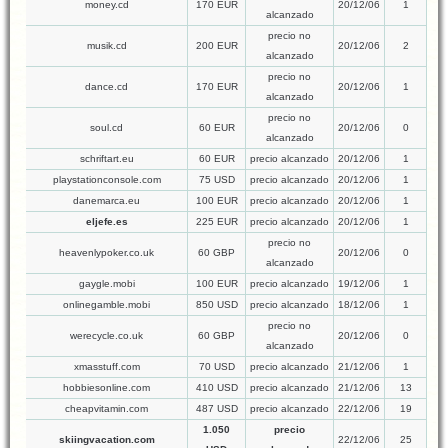
money.cd
170 EUR
20/12/06
1
alcanzado
precio no
musik.cd
200 EUR
20/12/06
2
alcanzado
precio no
dance.cd
170 EUR
20/12/06
1
alcanzado
precio no
soul.cd
60 EUR
20/12/06
0
alcanzado
schriftart.eu
60 EUR
precio alcanzado
20/12/06
1
playstationconsole.com
75 USD
precio alcanzado
20/12/06
1
danemarca.eu
100 EUR
precio alcanzado
20/12/06
1
eljefe.es
225 EUR
precio alcanzado
20/12/06
1
precio no
heavenlypoker.co.uk
60 GBP
20/12/06
0
alcanzado
gaygle.mobi
100 EUR
precio alcanzado
19/12/06
1
onlinegamble.mobi
850 USD
precio alcanzado
18/12/06
1
precio no
werecycle.co.uk
60 GBP
20/12/06
0
alcanzado
xmasstuff.com
70 USD
precio alcanzado
21/12/06
1
hobbiesonline.com
410 USD
precio alcanzado
21/12/06
13
cheapvitamin.com
487 USD
precio alcanzado
22/12/06
19
1.050
precio
skiingvacation.com
22/12/06
25