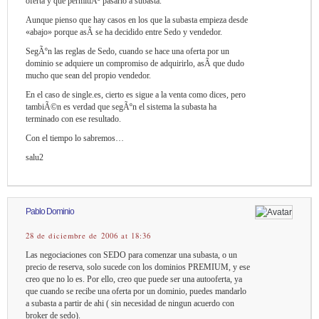
oferta y que permitiÃ³ pasarlo a subasta.
Aunque pienso que hay casos en los que la subasta empieza desde
«abajo» porque asÃ­ se ha decidido entre Sedo y vendedor.
SegÃºn las reglas de Sedo, cuando se hace una oferta por un
dominio se adquiere un compromiso de adquirirlo, asÃ­ que dudo
mucho que sean del propio vendedor.
En el caso de single.es, cierto es sigue a la venta como dices, pero
tambiÃ©n es verdad que segÃºn el sistema la subasta ha
terminado con ese resultado.
Con el tiempo lo sabremos…
salu2
Pablo Dominio
28 de diciembre de 2006 at 18:36
Las negociaciones con SEDO para comenzar una subasta, o un
precio de reserva, solo sucede con los dominios PREMIUM, y ese
creo que no lo es. Por ello, creo que puede ser una autooferta, ya
que cuando se recibe una oferta por un dominio, puedes mandarlo
a subasta a partir de ahi ( sin necesidad de ningun acuerdo con
broker de sedo).