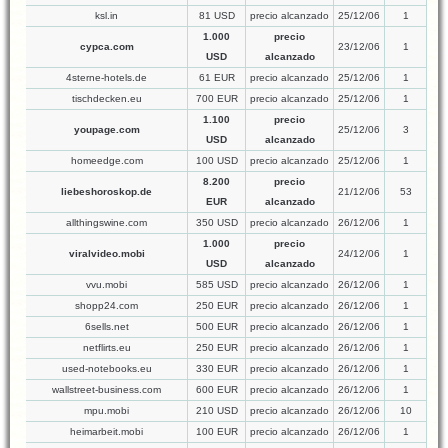
ksl.in
81 USD
precio alcanzado
25/12/06
1
1.000
precio
cypca.com
23/12/06
1
USD
alcanzado
4sterne-hotels.de
61 EUR
precio alcanzado
25/12/06
1
tischdecken.eu
700 EUR
precio alcanzado
25/12/06
1
1.100
precio
youpage.com
25/12/06
3
USD
alcanzado
homeedge.com
100 USD
precio alcanzado
25/12/06
1
8.200
precio
liebeshoroskop.de
21/12/06
53
EUR
alcanzado
allthingswine.com
350 USD
precio alcanzado
26/12/06
1
1.000
precio
viralvideo.mobi
24/12/06
1
USD
alcanzado
vvu.mobi
585 USD
precio alcanzado
26/12/06
1
shopp24.com
250 EUR
precio alcanzado
26/12/06
1
6sells.net
500 EUR
precio alcanzado
26/12/06
1
netflirts.eu
250 EUR
precio alcanzado
26/12/06
1
used-notebooks.eu
330 EUR
precio alcanzado
26/12/06
1
wallstreet-business.com
600 EUR
precio alcanzado
26/12/06
1
mpu.mobi
210 USD
precio alcanzado
26/12/06
10
heimarbeit.mobi
100 EUR
precio alcanzado
26/12/06
1