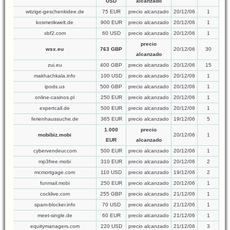
USD
alcanzado
witzige-geschenkidee.de
75 EUR
precio alcanzado
20/12/06
1
kosmetikwelt.de
900 EUR
precio alcanzado
20/12/06
1
xbf2.com
60 USD
precio alcanzado
20/12/06
1
precio
wsx.eu
763 GBP
20/12/06
30
alcanzado
zui.eu
400 GBP
precio alcanzado
20/12/06
15
makhachkala.info
100 USD
precio alcanzado
20/12/06
1
ipods.us
500 GBP
precio alcanzado
20/12/06
1
online-casinos.pl
250 EUR
precio alcanzado
20/12/06
1
expertcall.de
500 EUR
precio alcanzado
20/12/06
1
ferienhaussuche.de
365 EUR
precio alcanzado
19/12/06
5
1.000
precio
mobibiz.mobi
20/12/06
1
EUR
alcanzado
cybervendeur.com
500 EUR
precio alcanzado
20/12/06
1
mp3free.mobi
310 EUR
precio alcanzado
20/12/06
2
mcmortgage.com
110 USD
precio alcanzado
19/12/06
2
funmail.mobi
250 EUR
precio alcanzado
20/12/06
1
cocklive.com
255 GBP
precio alcanzado
21/12/06
1
spam-blocker.info
70 USD
precio alcanzado
21/12/06
1
meet-single.de
60 EUR
precio alcanzado
21/12/06
1
equitymanagers.com
220 USD
precio alcanzado
21/12/06
3