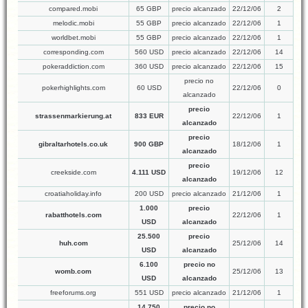
compared.mobi
65 GBP
precio alcanzado
22/12/06
2
melodic.mobi
55 GBP
precio alcanzado
22/12/06
1
worldbet.mobi
55 GBP
precio alcanzado
22/12/06
1
corresponding.com
560 USD
precio alcanzado
22/12/06
14
pokeraddiction.com
360 USD
precio alcanzado
22/12/06
15
precio no
pokerhighlights.com
60 USD
22/12/06
0
alcanzado
precio
strassenmarkierung.at
833 EUR
22/12/06
1
alcanzado
precio
gibraltarhotels.co.uk
900 GBP
18/12/06
1
alcanzado
precio
creekside.com
4.111 USD
19/12/06
12
alcanzado
croatiaholiday.info
200 USD
precio alcanzado
21/12/06
1
1.000
precio
rabatthotels.com
22/12/06
1
USD
alcanzado
25.500
precio
huh.com
25/12/06
14
USD
alcanzado
6.100
precio no
womb.com
25/12/06
13
USD
alcanzado
freeforums.org
551 USD
precio alcanzado
21/12/06
1
14.750
precio no