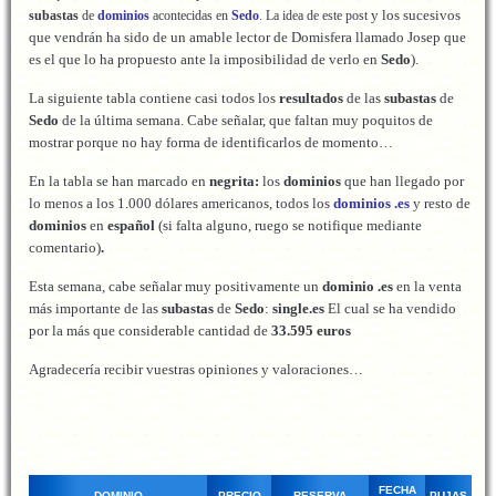
y los sucesivos
subastas
de
dominios
acontecidas en
Sedo
. La idea de este post
que vendrán ha sido de un amable lector de Domisfera llamado Josep que
es el que lo ha propuesto ante la imposibilidad de verlo en
Sedo
).
La siguiente tabla contiene casi todos los
resultados
de las
subastas
de
Sedo
de la última semana. Cabe señalar, que faltan muy poquitos de
mostrar porque no hay forma de identificarlos de momento…
En la tabla se han marcado en
negrita:
los
dominios
que han llegado por
lo menos a los 1.000 dólares americanos, todos los
dominios .es
y resto de
dominios
en
español
(si falta alguno, ruego se notifique mediante
comentario)
.
Esta semana, cabe señalar muy positivamente un
dominio .es
en la venta
más importante de las
subastas
de
Sedo
:
single.es
El cual se ha vendido
por la más que considerable cantidad de
33.595 euros
Agradecería recibir vuestras opiniones y valoraciones…
FECHA
DOMINIO
PRECIO
RESERVA
PUJAS