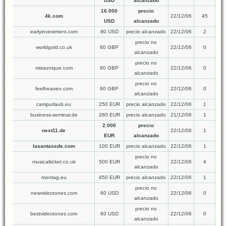
USD
alcanzado
16.000
precio
4k.com
22/12/06
45
USD
alcanzado
earlyinvestment.com
80 USD
precio alcanzado
22/12/06
2
precio no
worldgold.co.uk
60 GBP
22/12/06
0
alcanzado
precio no
missunique.com
60 GBP
22/12/06
0
alcanzado
precio no
feelheaven.com
60 GBP
22/12/06
0
alcanzado
campurlaub.eu
250 EUR
precio alcanzado
22/12/06
1
business-seminar.de
280 EUR
precio alcanzado
21/12/06
1
2.000
precio
next11.de
22/12/06
1
EUR
alcanzado
lasantasede.com
100 EUR
precio alcanzado
22/12/06
1
precio no
musicalticket.co.uk
500 EUR
22/12/06
4
alcanzado
montag.eu
450 EUR
precio alcanzado
22/12/06
1
precio no
newvideotones.com
60 USD
22/12/06
0
alcanzado
precio no
bestvideotones.com
60 USD
22/12/06
0
alcanzado