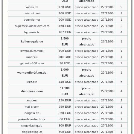
USD
alcanzado
wines.fm
170 USD
precio alcanzado
27/12/06
2
netshui.com
700 USD
precio alcanzado
27/12/06
1
donvale.net
200 USD
precio alcanzado
27/12/06
1
supersexualoselove.com
160 EUR
precio alcanzado
27/12/06
2
hypnose.tv
187 EUR
precio alcanzado
26/12/06
4
1.500
precio
kellerregale.de
26/12/06
1
EUR
alcanzado
gymnasium.mobi
500 EUR
precio alcanzado
26/12/06
1
randr.eu
100 GBP
precio alcanzado
25/12/06
1
generics360.com
70 USD
precio alcanzado
27/12/06
2
1.000
precio
werkstoffprüfung.de
25/12/06
1
EUR
alcanzado
ezz.biz
140 USD
precio alcanzado
27/12/06
6
11.100
precio
discoteca.com
27/12/06
4
EUR
alcanzado
mqt.es
120 EUR
precio alcanzado
27/12/06
2
mail-s.com
250 EUR
precio alcanzado
27/12/06
1
nörgeln.de
250 EUR
precio alcanzado
27/12/06
1
pokerdatenbank.de
60 EUR
precio alcanzado
26/12/06
1
singeldating.de
300 EUR
precio alcanzado
27/12/06
1
singledating.at
500 EUR
precio alcanzado
27/12/06
1