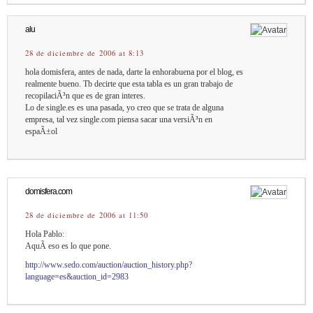
alu
28 de diciembre de 2006 at 8:13
hola domisfera, antes de nada, darte la enhorabuena por el blog, es
realmente bueno. Tb decirte que esta tabla es un gran trabajo de
recopilaciÃ³n que es de gran interes.
Lo de single.es es una pasada, yo creo que se trata de alguna
empresa, tal vez single.com piensa sacar una versiÃ³n en
espaÃ±ol
domisfera.com
28 de diciembre de 2006 at 11:50
Hola Pablo:
AquÃ­ eso es lo que pone.
http://www.sedo.com/auction/auction_history.php?
language=es&auction_id=2983