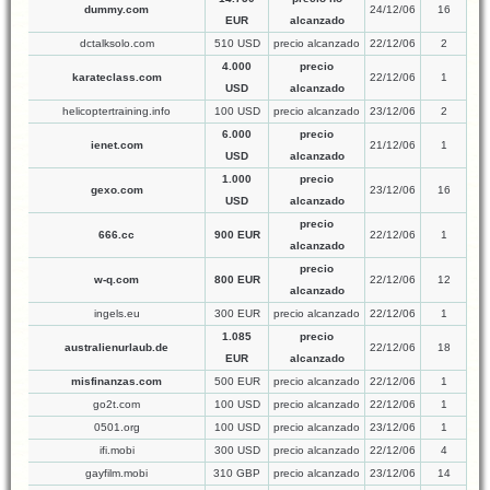
dummy.com
24/12/06
16
EUR
alcanzado
dctalksolo.com
510 USD
precio alcanzado
22/12/06
2
4.000
precio
karateclass.com
22/12/06
1
USD
alcanzado
helicoptertraining.info
100 USD
precio alcanzado
23/12/06
2
6.000
precio
ienet.com
21/12/06
1
USD
alcanzado
1.000
precio
gexo.com
23/12/06
16
USD
alcanzado
precio
666.cc
900 EUR
22/12/06
1
alcanzado
precio
w-q.com
800 EUR
22/12/06
12
alcanzado
ingels.eu
300 EUR
precio alcanzado
22/12/06
1
1.085
precio
australienurlaub.de
22/12/06
18
EUR
alcanzado
misfinanzas.com
500 EUR
precio alcanzado
22/12/06
1
go2t.com
100 USD
precio alcanzado
22/12/06
1
0501.org
100 USD
precio alcanzado
23/12/06
1
ifi.mobi
300 USD
precio alcanzado
22/12/06
4
gayfilm.mobi
310 GBP
precio alcanzado
23/12/06
14