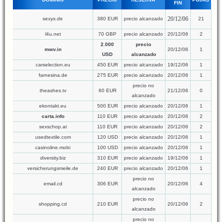
FIN
20/12/06
sexys.de
380 EUR
precio alcanzado
21
l4u.net
70 GBP
precio alcanzado
20/12/06
2
2.000
precio
mwv.in
20/12/06
1
USD
alcanzado
carselection.eu
450 EUR
precio alcanzado
19/12/06
1
farnesina.de
275 EUR
precio alcanzado
20/12/06
1
precio no
theashes.tv
60 EUR
21/12/06
0
alcanzado
ekontakt.eu
500 EUR
precio alcanzado
20/12/06
1
carta.info
110 EUR
precio alcanzado
20/12/06
2
sexschop.at
110 EUR
precio alcanzado
20/12/06
2
usedtextile.com
120 USD
precio alcanzado
20/12/06
1
casinoline.mobi
100 USD
precio alcanzado
20/12/06
1
diversity.biz
310 EUR
precio alcanzado
19/12/06
1
versicherungsmeile.de
240 EUR
precio alcanzado
20/12/06
1
precio no
email.cd
306 EUR
20/12/06
4
alcanzado
precio no
shopping.cd
210 EUR
20/12/06
2
alcanzado
precio no