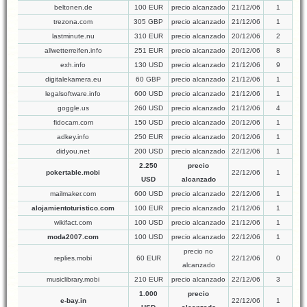
beltonen.de
100 EUR
precio alcanzado
21/12/06
1
trezona.com
305 GBP
precio alcanzado
21/12/06
1
lastminute.nu
310 EUR
precio alcanzado
20/12/06
2
allwetterreifen.info
251 EUR
precio alcanzado
20/12/06
8
exh.info
130 USD
precio alcanzado
21/12/06
9
digitalekamera.eu
60 GBP
precio alcanzado
21/12/06
1
legalsoftware.info
600 USD
precio alcanzado
21/12/06
1
goggle.us
260 USD
precio alcanzado
21/12/06
4
fidocam.com
150 USD
precio alcanzado
20/12/06
1
adkey.info
250 EUR
precio alcanzado
20/12/06
1
didyou.net
200 USD
precio alcanzado
22/12/06
1
2.250
precio
pokertable.mobi
22/12/06
1
USD
alcanzado
mailmaker.com
600 USD
precio alcanzado
22/12/06
1
alojamientoturistico.com
100 EUR
precio alcanzado
21/12/06
1
wikifact.com
100 USD
precio alcanzado
21/12/06
1
moda2007.com
100 USD
precio alcanzado
22/12/06
1
precio no
replies.mobi
60 EUR
22/12/06
0
alcanzado
musiclibrary.mobi
210 EUR
precio alcanzado
22/12/06
3
1.000
precio
e-bay.in
22/12/06
1