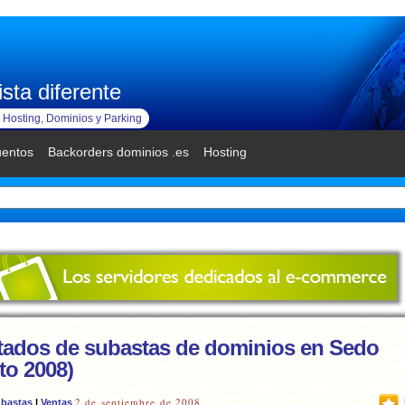
sta diferente
Hosting, Dominios y Parking
uentos
Backorders dominios .es
Hosting
tados de subastas de dominios en Sedo
to 2008)
2 de septiembre de 2008
ubastas
|
Ventas