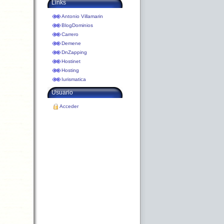
Links
Antonio Villamarin
BlogDominios
Carrero
Demene
DnZapping
Hostinet
Hosting
Iurismatica
Usuario
Acceder