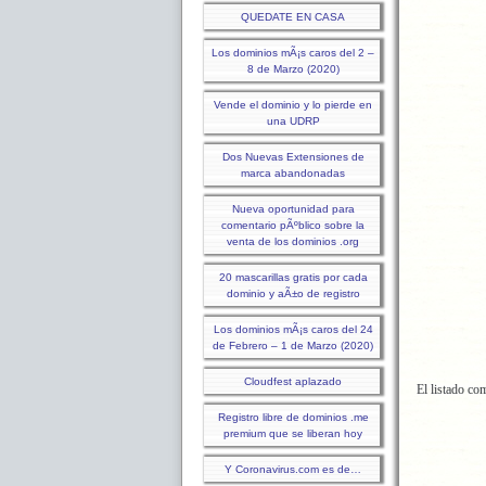
QUEDATE EN CASA
Los dominios mÃ¡s caros del 2 –
8 de Marzo (2020)
Vende el dominio y lo pierde en
una UDRP
Dos Nuevas Extensiones de
marca abandonadas
Nueva oportunidad para
comentario pÃºblico sobre la
venta de los dominios .org
20 mascarillas gratis por cada
dominio y aÃ±o de registro
Los dominios mÃ¡s caros del 24
de Febrero – 1 de Marzo (2020)
Cloudfest aplazado
El listado co
Registro libre de dominios .me
premium que se liberan hoy
Y Coronavirus.com es de…