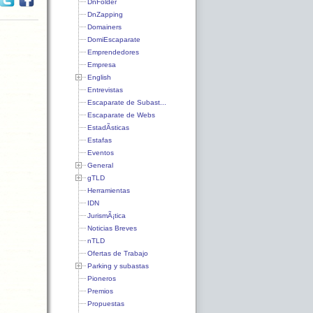
DnFolder
DnZapping
Domainers
DomiEscaparate
Emprendedores
Empresa
English
Entrevistas
Escaparate de Subast...
Escaparate de Webs
EstadÃ­sticas
Estafas
Eventos
General
gTLD
Herramientas
IDN
JurismÃ¡tica
Noticias Breves
nTLD
Ofertas de Trabajo
Parking y subastas
Pioneros
Premios
Propuestas