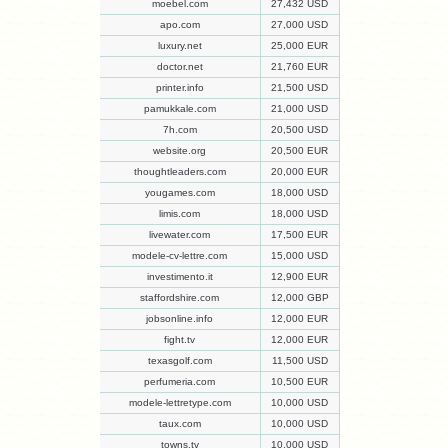
moebel.com
27,432 USD
apo.com
27,000 USD
luxury.net
25,000 EUR
doctor.net
21,760 EUR
printer.info
21,500 USD
pamukkale.com
21,000 USD
7h.com
20,500 USD
website.org
20,500 EUR
thoughtleaders.com
20,000 EUR
yougames.com
18,000 USD
limis.com
18,000 USD
livewater.com
17,500 EUR
modele-cv-lettre.com
15,000 USD
investimento.it
12,900 EUR
staffordshire.com
12,000 GBP
jobsonline.info
12,000 EUR
fight.tv
12,000 EUR
texasgolf.com
11,500 USD
perfumeria.com
10,500 EUR
modele-lettretype.com
10,000 USD
taux.com
10,000 USD
towns.tv
10,000 USD