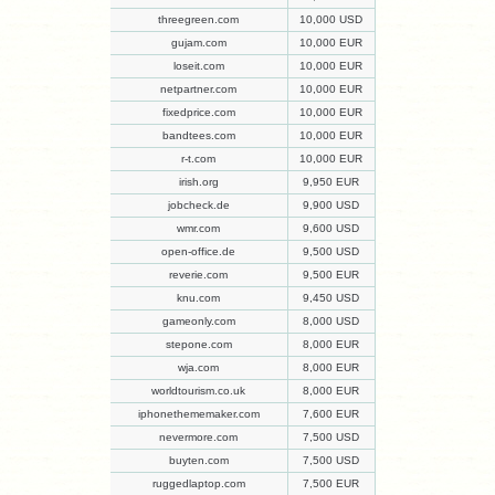
threegreen.com
10,000 USD
gujam.com
10,000 EUR
loseit.com
10,000 EUR
netpartner.com
10,000 EUR
fixedprice.com
10,000 EUR
bandtees.com
10,000 EUR
r-t.com
10,000 EUR
irish.org
9,950 EUR
jobcheck.de
9,900 USD
wmr.com
9,600 USD
open-office.de
9,500 USD
reverie.com
9,500 EUR
knu.com
9,450 USD
gameonly.com
8,000 USD
stepone.com
8,000 EUR
wja.com
8,000 EUR
worldtourism.co.uk
8,000 EUR
iphonethememaker.com
7,600 EUR
nevermore.com
7,500 USD
buyten.com
7,500 USD
ruggedlaptop.com
7,500 EUR