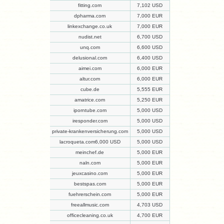
fitting.com
7,102 USD
dpharma.com
7,000 EUR
linkexchange.co.uk
7,000 EUR
nudist.net
6,700 USD
unq.com
6,600 USD
delusional.com
6,400 USD
aimei.com
6,000 EUR
altur.com
6,000 EUR
cube.de
5,555 EUR
amatrice.com
5,250 EUR
iporntube.com
5,000 USD
iresponder.com
5,000 USD
private-krankenversicherung.com
5,000 USD
lacroqueta.com6,000 USD
5,000 USD
meinchef.de
5,000 EUR
naln.com
5,000 EUR
jeuxcasino.com
5,000 EUR
bestspas.com
5,000 EUR
fuehrerschein.com
5,000 EUR
freeallmusic.com
4,703 USD
officecleaning.co.uk
4,700 EUR