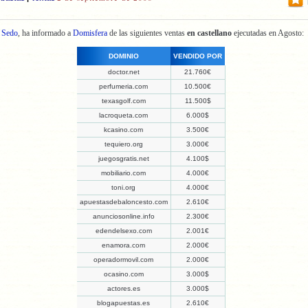
e
Sedo
, ha informado a
Domisfera
de las siguientes ventas
en castellano
ejecutadas en Agosto:
DOMINIO
VENDIDO POR
doctor.net
21.760€
perfumeria.com
10.500€
texasgolf.com
11.500$
lacroqueta.com
6.000$
kcasino.com
3.500€
tequiero.org
3.000€
juegosgratis.net
4.100$
mobiliario.com
4.000€
toni.org
4.000€
apuestasdebaloncesto.com
2.610€
anunciosonline.info
2.300€
edendelsexo.com
2.001€
enamora.com
2.000€
operadormovil.com
2.000€
ocasino.com
3.000$
actores.es
3.000$
blogapuestas.es
2.610€