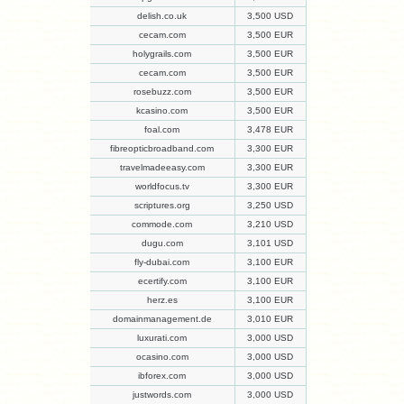
delish.co.uk
3,500 USD
cecam.com
3,500 EUR
holygrails.com
3,500 EUR
cecam.com
3,500 EUR
rosebuzz.com
3,500 EUR
kcasino.com
3,500 EUR
foal.com
3,478 EUR
fibreopticbroadband.com
3,300 EUR
travelmadeeasy.com
3,300 EUR
worldfocus.tv
3,300 EUR
scriptures.org
3,250 USD
commode.com
3,210 USD
dugu.com
3,101 USD
fly-dubai.com
3,100 EUR
ecertify.com
3,100 EUR
herz.es
3,100 EUR
domainmanagement.de
3,010 EUR
luxurati.com
3,000 USD
ocasino.com
3,000 USD
ibforex.com
3,000 USD
justwords.com
3,000 USD