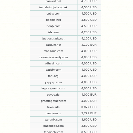
convert.net
4,700 EUR
translationjobs.co.uk
4,500 USD
cebix.com
4,500 USD
debbie.net
4,500 USD
healy.com
4,500 EUR
ikh.com
4,250 USD
juegosgratis.net
4,100 USD
calcium.net
4,100 EUR
mobiliario.com
4,000 EUR
zeroemissioncity.com
4,000 USD
adhesin.com
4,000 USD
satisfly.com
4,000 USD
toni.org
4,000 EUR
yapyap.com
4,000 USD
logica-group.com
4,000 USD
cuvee.de
4,000 EUR
greattogether.com
4,000 EUR
fewo.info
3,977 USD
canberra.tv
3,722 EUR
wordnik.com
3,600 USD
pacebook.com
3,500 USD
topgiochi.com
3,500 USD