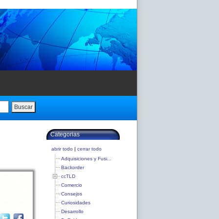
Buscar
Categorias
abrir todo
|
cerrar todo
Adquisiciones y Fusi...
Backorder
ccTLD
Comercio
Consejos
Curiosidades
Desarrollo