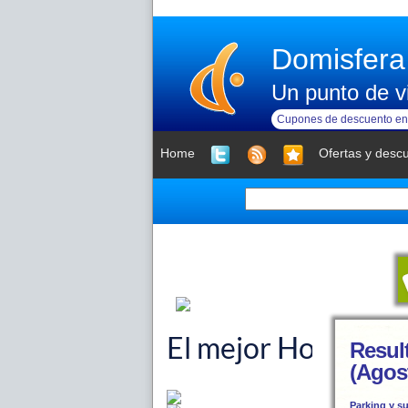
Domisfera
Un punto de vi
Cupones de descuento en 
Home
Ofertas y desc
Resul
(Agos
Parking y s