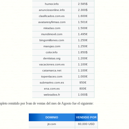
humor.info
2.585$
anunciosonline.info
2.300$
clasificados.com.es
1.600€
avataresyfirmas.com
1.501€
miradas.com
1.500€
mundimovil.com
1.495€
bingomillones.com
1.250€
marujas.com
1.250€
color.info
1.850$
dentistas.org
1.200€
vacaciones.com.es
1.100€
catamarca.net
1.100€
topenlaces.com
1.000€
submarino.com.es
950€
ena.com.es
800€
webradios.fr
1.000$
mpleto remitido por Ivan de ventas del mes de Agosto fue el siguiente:
DOMINIO
VENDIDO POR
jtr.com
60,000 USD