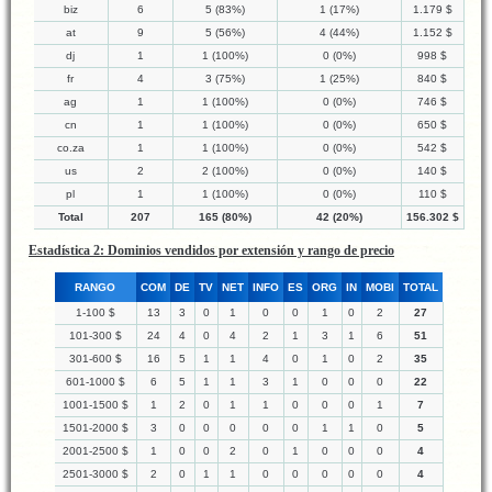
biz
6
5 (83%)
1 (17%)
1.179 $
at
9
5 (56%)
4 (44%)
1.152 $
dj
1
1 (100%)
0 (0%)
998 $
fr
4
3 (75%)
1 (25%)
840 $
ag
1
1 (100%)
0 (0%)
746 $
cn
1
1 (100%)
0 (0%)
650 $
co.za
1
1 (100%)
0 (0%)
542 $
us
2
2 (100%)
0 (0%)
140 $
pl
1
1 (100%)
0 (0%)
110 $
Total
207
165 (80%)
42 (20%)
156.302 $
Estadística 2: Dominios vendidos por extensión y rango de precio
RANGO
COM
DE
TV
NET
INFO
ES
ORG
IN
MOBI
TOTAL
1-100 $
13
3
0
1
0
0
1
0
2
27
101-300 $
24
4
0
4
2
1
3
1
6
51
301-600 $
16
5
1
1
4
0
1
0
2
35
601-1000 $
6
5
1
1
3
1
0
0
0
22
1001-1500 $
1
2
0
1
1
0
0
0
1
7
1501-2000 $
3
0
0
0
0
0
1
1
0
5
2001-2500 $
1
0
0
2
0
1
0
0
0
4
2501-3000 $
2
0
1
1
0
0
0
0
0
4