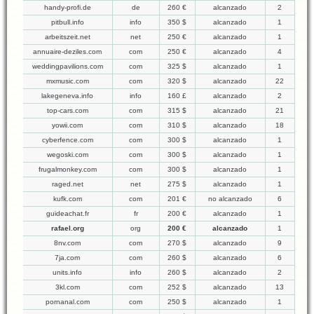
handy-profi.de
de
260 €
alcanzado
2
pitbull.info
info
350 $
alcanzado
1
arbeitszeit.net
net
250 €
alcanzado
1
annuaire-deziles.com
com
250 €
alcanzado
4
weddingpavilions.com
com
325 $
alcanzado
1
mxmusic.com
com
320 $
alcanzado
22
lakegeneva.info
info
160 £
alcanzado
2
top-cars.com
com
315 $
alcanzado
21
yowii.com
com
310 $
alcanzado
18
cyberfence.com
com
300 $
alcanzado
1
wegoski.com
com
300 $
alcanzado
1
frugalmonkey.com
com
300 $
alcanzado
1
raged.net
net
275 $
alcanzado
1
kufk.com
com
201 €
no alcanzado
6
guideachat.fr
fr
200 €
alcanzado
1
rafael.org
org
200 €
alcanzado
1
8nv.com
com
270 $
alcanzado
9
7ja.com
com
260 $
alcanzado
6
units.info
info
260 $
alcanzado
2
3kl.com
com
252 $
alcanzado
13
pornanal.com
com
250 $
alcanzado
1