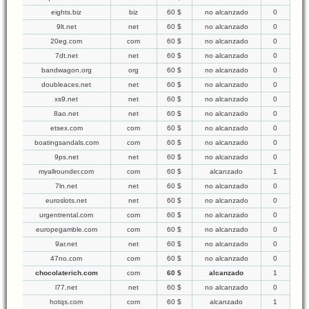
eights.biz
biz
60 $
no alcanzado
0
9lt.net
net
60 $
no alcanzado
0
20eg.com
com
60 $
no alcanzado
0
7dt.net
net
60 $
no alcanzado
0
bandwagon.org
org
60 $
no alcanzado
0
doubleaces.net
net
60 $
no alcanzado
0
xs9.net
net
60 $
no alcanzado
0
8ao.net
net
60 $
no alcanzado
0
etsex.com
com
60 $
no alcanzado
0
boatingsandals.com
com
60 $
no alcanzado
0
9ps.net
net
60 $
no alcanzado
0
myallrounder.com
com
60 $
alcanzado
1
7ln.net
net
60 $
no alcanzado
0
euroslots.net
net
60 $
no alcanzado
0
urgentrental.com
com
60 $
no alcanzado
0
europegamble.com
com
60 $
no alcanzado
0
9ar.net
net
60 $
no alcanzado
0
47no.com
com
60 $
no alcanzado
0
chocolaterich.com
com
60 $
alcanzado
1
l77.net
net
60 $
no alcanzado
0
hotqs.com
com
60 $
alcanzado
1