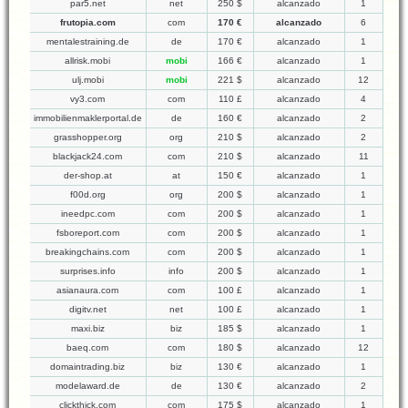
par5.net
net
250 $
alcanzado
1
frutopia.com
com
170 €
alcanzado
6
mentalestraining.de
de
170 €
alcanzado
1
allrisk.mobi
mobi
166 €
alcanzado
1
ulj.mobi
mobi
221 $
alcanzado
12
vy3.com
com
110 £
alcanzado
4
immobilienmaklerportal.de
de
160 €
alcanzado
2
grasshopper.org
org
210 $
alcanzado
2
blackjack24.com
com
210 $
alcanzado
11
der-shop.at
at
150 €
alcanzado
1
f00d.org
org
200 $
alcanzado
1
ineedpc.com
com
200 $
alcanzado
1
fsboreport.com
com
200 $
alcanzado
1
breakingchains.com
com
200 $
alcanzado
1
surprises.info
info
200 $
alcanzado
1
asianaura.com
com
100 £
alcanzado
1
digitv.net
net
100 £
alcanzado
1
maxi.biz
biz
185 $
alcanzado
1
baeq.com
com
180 $
alcanzado
12
domaintrading.biz
biz
130 €
alcanzado
1
modelaward.de
de
130 €
alcanzado
2
clickthick.com
com
175 $
alcanzado
1