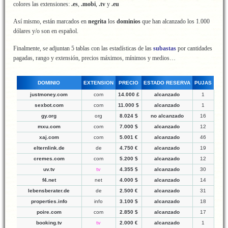
colores las extensiones:
.es
,
.mobi
,
.tv
y
.eu
Así mismo, están marcados en
negrita
los
dominios
que han alcanzado los 1.000
dólares y/o son en español.
Finalmente, se adjuntan 5 tablas con las estadísticas de las
subastas
por cantidades
pagadas, rango y extensión, precios máximos, mínimos y medios…
DOMINIO
EXTENSION
PRECIO
ESTADO RESERVA
PUJAS
justmoney.com
com
14.000 £
alcanzado
1
sexbot.com
com
11.000 $
alcanzado
1
gy.org
org
8.024 $
no alcanzado
16
mxu.com
com
7.000 $
alcanzado
12
xaj.com
com
5.001 €
alcanzado
46
elternlink.de
de
4.750 €
alcanzado
19
cremes.com
com
5.200 $
alcanzado
12
uv.tv
tv
4.355 $
alcanzado
30
f4.net
net
4.000 $
alcanzado
14
lebensberater.de
de
2.500 €
alcanzado
31
properties.info
info
3.100 $
alcanzado
18
poire.com
com
2.850 $
alcanzado
17
booking.tv
tv
2.000 €
alcanzado
1