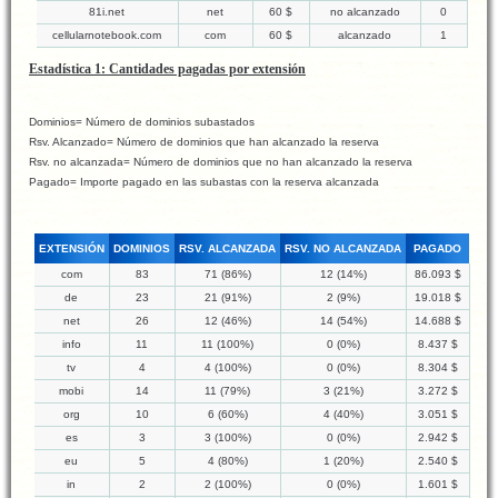
81i.net
net
60 $
no alcanzado
0
cellularnotebook.com
com
60 $
alcanzado
1
Estadística 1: Cantidades pagadas por extensión
Dominios= Número de dominios subastados
Rsv. Alcanzado= Número de dominios que han alcanzado la reserva
Rsv. no alcanzada= Número de dominios que no han alcanzado la reserva
Pagado= Importe pagado en las subastas con la reserva alcanzada
EXTENSIÓN
DOMINIOS
RSV. ALCANZADA
RSV. NO ALCANZADA
PAGADO
com
83
71 (86%)
12 (14%)
86.093 $
de
23
21 (91%)
2 (9%)
19.018 $
net
26
12 (46%)
14 (54%)
14.688 $
info
11
11 (100%)
0 (0%)
8.437 $
tv
4
4 (100%)
0 (0%)
8.304 $
mobi
14
11 (79%)
3 (21%)
3.272 $
org
10
6 (60%)
4 (40%)
3.051 $
es
3
3 (100%)
0 (0%)
2.942 $
eu
5
4 (80%)
1 (20%)
2.540 $
in
2
2 (100%)
0 (0%)
1.601 $