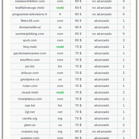
estateexhibition.com
com
60 €
no alcanzado
0
kraftfahrzeuge.mobi
mobi
60 €
no alcanzado
0
programme-televisions.fr
fr
60 €
no alcanzado
0
flirten18.com
com
60 €
alcanzado
1
domainseller.at
at
60 €
alcanzado
1
summerjobbing.com
com
60 €
no alcanzado
0
qock.com
com
80 $
alcanzado
3
freq.mobi
mobi
75 $
alcanzado
1
ppcdomainnames.com
com
75 $
alcanzado
1
bioeffect.com
com
70 $
alcanzado
1
joz.biz
biz
70 $
alcanzado
1
dnbuzz.com
com
70 $
alcanzado
2
greatprice.us
us
70 $
alcanzado
1
nclan.com
com
70 $
alcanzado
1
mcard.mobi
mobi
70 $
alcanzado
2
hotelpilatus.com
com
70 $
alcanzado
1
oyp.biz
biz
70 $
alcanzado
1
2gl.net
net
70 $
alcanzado
1
candis.org
org
70 $
alcanzado
1
glam.us
us
70 $
alcanzado
2
corpses.org
org
60 $
no alcanzado
0
quietinn.com
com
60 $
alcanzado
1