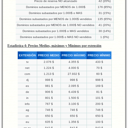
Precio de reserva NO alcanzado
42 (20%)
Dominios subastados por MENOS de 1.000$
176 (85%)
Dominios subastados por 1.000$ o MAS
31 (15%)
Dominios subastados por MENOS de 1.000$ vendidos
135 (65%)
Dominios subastados por MENOS de 1.000$ NO vendidos
41 (20%)
Dominios subastados por 1.000$ o MAS vendidos
30 (14%)
Dominios subastados por 1.000$ o MAS NO vendidos
1 (0%)
Estadística 4: Precios Medios, máximos y Mínimos por extensión
EXTENSIÓN
PRECIO MEDIO
PRECIO MÁXIMO
PRECIO MÍNIMO
tv
2.076 $
4.355 $
433 $
net
1.224 $
4.000 $
70 $
com
1.213 $
27.932 $
60 $
dj
998 $
998 $
998 $
es
981 $
2.095 $
169 $
de
906 $
6.439 $
81 $
in
801 $
1.500 $
101 $
info
767 $
3.100 $
200 $
ag
746 $
746 $
746 $
cn
650 $
650 $
650 $
eu
635 $
1.356 $
100 $
co.za
542 $
542 $
542 $