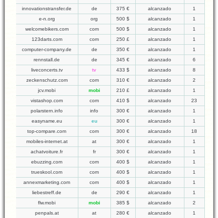
innovationstransfer.de
de
375 €
alcanzado
1
e-n.org
org
500 $
alcanzado
1
welcomebikers.com
com
500 $
alcanzado
1
123darts.com
com
250 £
alcanzado
1
computer-company.de
de
350 €
alcanzado
1
rennstall.de
de
345 €
alcanzado
6
liveconcerts.tv
tv
433 $
alcanzado
8
zeckenschutz.com
com
310 €
alcanzado
2
jcv.mobi
mobi
210 £
alcanzado
1
vistashop.com
com
410 $
alcanzado
23
polarstern.info
info
300 €
alcanzado
1
easyname.eu
eu
300 €
alcanzado
1
top-compare.com
com
300 €
alcanzado
18
mobiles-internet.at
at
300 €
alcanzado
1
achatvoiture.fr
fr
300 €
alcanzado
1
ebuzzing.com
com
400 $
alcanzado
1
trueskool.com
com
400 $
alcanzado
1
annexmarketing.com
com
400 $
alcanzado
1
liebestreff.de
de
290 €
alcanzado
1
flw.mobi
mobi
385 $
alcanzado
2
penpals.at
at
280 €
alcanzado
1