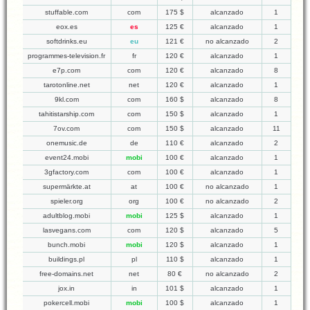
stuffable.com
com
175 $
alcanzado
1
eox.es
es
125 €
alcanzado
1
softdrinks.eu
eu
121 €
no alcanzado
2
programmes-television.fr
fr
120 €
alcanzado
1
e7p.com
com
120 €
alcanzado
8
tarotonline.net
net
120 €
alcanzado
1
9kl.com
com
160 $
alcanzado
8
tahitistarship.com
com
150 $
alcanzado
1
7ov.com
com
150 $
alcanzado
11
onemusic.de
de
110 €
alcanzado
2
event24.mobi
mobi
100 €
alcanzado
1
3gfactory.com
com
100 €
alcanzado
1
supermärkte.at
at
100 €
no alcanzado
1
spieler.org
org
100 €
no alcanzado
2
adultblog.mobi
mobi
125 $
alcanzado
1
lasvegans.com
com
120 $
alcanzado
5
bunch.mobi
mobi
120 $
alcanzado
1
buildings.pl
pl
110 $
alcanzado
1
free-domains.net
net
80 €
no alcanzado
2
jox.in
in
101 $
alcanzado
1
pokercell.mobi
mobi
100 $
alcanzado
1