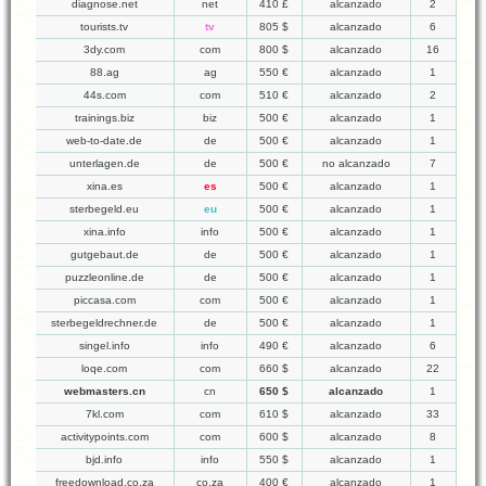
diagnose.net
net
410 £
alcanzado
2
tourists.tv
tv
805 $
alcanzado
6
3dy.com
com
800 $
alcanzado
16
88.ag
ag
550 €
alcanzado
1
44s.com
com
510 €
alcanzado
2
trainings.biz
biz
500 €
alcanzado
1
web-to-date.de
de
500 €
alcanzado
1
unterlagen.de
de
500 €
no alcanzado
7
xina.es
es
500 €
alcanzado
1
sterbegeld.eu
eu
500 €
alcanzado
1
xina.info
info
500 €
alcanzado
1
gutgebaut.de
de
500 €
alcanzado
1
puzzleonline.de
de
500 €
alcanzado
1
piccasa.com
com
500 €
alcanzado
1
sterbegeldrechner.de
de
500 €
alcanzado
1
singel.info
info
490 €
alcanzado
6
loqe.com
com
660 $
alcanzado
22
webmasters.cn
cn
650 $
alcanzado
1
7kl.com
com
610 $
alcanzado
33
activitypoints.com
com
600 $
alcanzado
8
bjd.info
info
550 $
alcanzado
1
freedownload.co.za
co.za
400 €
alcanzado
1