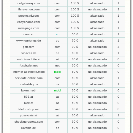
callgateway.com
com
100 $
alcanzado
1
liferevenue.com
com
100 $
no alcanzado
2
prestocad.com
com
100 $
alcanzado
1
easy4name.com
com
100 $
alcanzado
1
mms-page.com
com
100 $
alcanzado
1
moov.eu
eu
50 £
alcanzado
1
www-tourismus.de
de
70 €
alcanzado
1
gctr.com
com
90 $
no alcanzado
3
twoaces.de
de
60 €
alcanzado
1
wohnimmobilie.at
at
60 €
no alcanzado
0
fussballer.net
net
60 €
no alcanzado
0
internet-apotheke.mobi
mobi
60 €
no alcanzado
0
sex-date-online.com
com
60 €
alcanzado
1
nowholiday.de
de
60 €
alcanzado
1
faxen.mobi
mobi
60 €
no alcanzado
0
876.at
at
60 €
no alcanzado
0
blok.at
at
60 €
no alcanzado
0
telefonshop.net
net
60 €
no alcanzado
0
pussycats.at
at
60 €
alcanzado
1
shockingreports.com
com
60 €
no alcanzado
0
ilovebio.de
de
60 €
no alcanzado
0