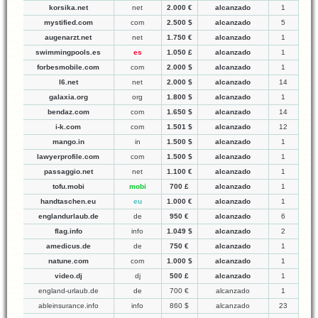
korsika.net
net
2.000 €
alcanzado
1
mystified.com
com
2.500 $
alcanzado
5
augenarzt.net
net
1.750 €
alcanzado
1
swimmingpools.es
es
1.050 £
alcanzado
1
forbesmobile.com
com
2.000 $
alcanzado
1
l6.net
net
2.000 $
alcanzado
14
galaxia.org
org
1.800 $
alcanzado
1
bendaz.com
com
1.650 $
alcanzado
14
i-k.com
com
1.501 $
alcanzado
12
mango.in
in
1.500 $
alcanzado
1
lawyerprofile.com
com
1.500 $
alcanzado
1
passaggio.net
net
1.100 €
alcanzado
1
tofu.mobi
mobi
700 £
alcanzado
1
handtaschen.eu
eu
1.000 €
alcanzado
1
englandurlaub.de
de
950 €
alcanzado
6
flag.info
info
1.049 $
alcanzado
2
amedicus.de
de
750 €
alcanzado
1
natune.com
com
1.000 $
alcanzado
1
video.dj
dj
500 £
alcanzado
1
england-urlaub.de
de
700 €
alcanzado
1
ableinsurance.info
info
860 $
alcanzado
23