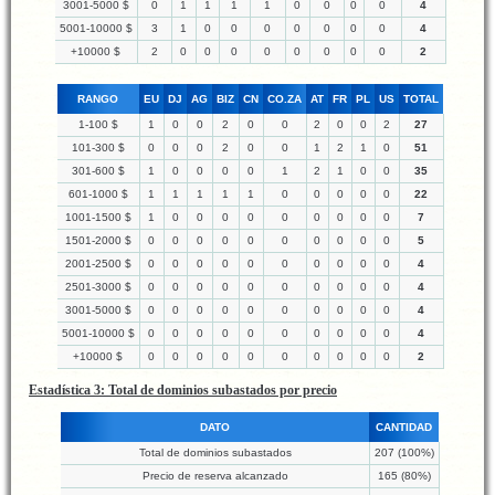
3001-5000 $
0
1
1
1
1
0
0
0
0
4
5001-10000 $
3
1
0
0
0
0
0
0
0
4
+10000 $
2
0
0
0
0
0
0
0
0
2
RANGO
EU
DJ
AG
BIZ
CN
CO.ZA
AT
FR
PL
US
TOTAL
1-100 $
1
0
0
2
0
0
2
0
0
2
27
101-300 $
0
0
0
2
0
0
1
2
1
0
51
301-600 $
1
0
0
0
0
1
2
1
0
0
35
601-1000 $
1
1
1
1
1
0
0
0
0
0
22
1001-1500 $
1
0
0
0
0
0
0
0
0
0
7
1501-2000 $
0
0
0
0
0
0
0
0
0
0
5
2001-2500 $
0
0
0
0
0
0
0
0
0
0
4
2501-3000 $
0
0
0
0
0
0
0
0
0
0
4
3001-5000 $
0
0
0
0
0
0
0
0
0
0
4
5001-10000 $
0
0
0
0
0
0
0
0
0
0
4
+10000 $
0
0
0
0
0
0
0
0
0
0
2
Estadística 3: Total de dominios subastados por precio
DATO
CANTIDAD
Total de dominios subastados
207 (100%)
Precio de reserva alcanzado
165 (80%)