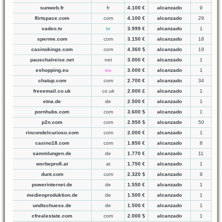
sunweb.fr
fr
4.100 €
alcanzado
9
flirtspace.com
com
4.100 €
alcanzado
29
vadeo.tv
tv
3.999 €
alcanzado
1
sperme.com
com
3.150 €
alcanzado
18
casinokings.com
com
4.360 $
alcanzado
19
pauschalreise.net
net
3.000 €
alcanzado
1
eshopping.eu
eu
3.000 €
alcanzado
1
chatup.com
com
2.700 €
alcanzado
34
freeemail.co.uk
co.uk
2.000 £
alcanzado
1
etna.de
de
2.500 €
alcanzado
1
pornhubs.com
com
3.600 $
alcanzado
1
p2n.com
com
2.950 $
alcanzado
50
rincondelcurioso.com
com
2.000 €
alcanzado
1
casino18.com
com
1.850 €
alcanzado
8
sammlungen.de
de
1.770 €
alcanzado
11
werbeprofi.at
at
1.750 €
alcanzado
1
dunt.com
com
2.320 $
alcanzado
9
powerinternet.de
de
1.550 €
alcanzado
1
medienproduktion.de
de
1.500 €
alcanzado
1
undtschuess.de
de
1.500 €
alcanzado
1
cfrealestate.com
com
2.000 $
alcanzado
1