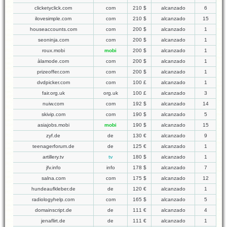
clicketyclick.com
com
210 $
alcanzado
6
ilovesimple.com
com
210 $
alcanzado
15
houseaccounts.com
com
200 $
alcanzado
1
seoninja.com
com
200 $
alcanzado
1
roux.mobi
mobi
200 $
alcanzado
1
àlamode.com
com
200 $
alcanzado
1
prizeoffer.com
com
200 $
alcanzado
1
dvdpicker.com
com
100 £
alcanzado
1
fair.org.uk
org.uk
100 £
alcanzado
3
nuiw.com
com
192 $
alcanzado
14
skivip.com
com
190 $
alcanzado
5
asiajobs.mobi
mobi
190 $
alcanzado
15
zyf.de
de
130 €
alcanzado
9
teenagerforum.de
de
125 €
alcanzado
1
artillery.tv
tv
180 $
alcanzado
1
jfv.info
info
178 $
alcanzado
7
salna.com
com
175 $
alcanzado
12
hundeaufkleber.de
de
120 €
alcanzado
1
radiologyhelp.com
com
165 $
alcanzado
5
domainscript.de
de
111 €
alcanzado
4
jenaflirt.de
de
111 €
alcanzado
1