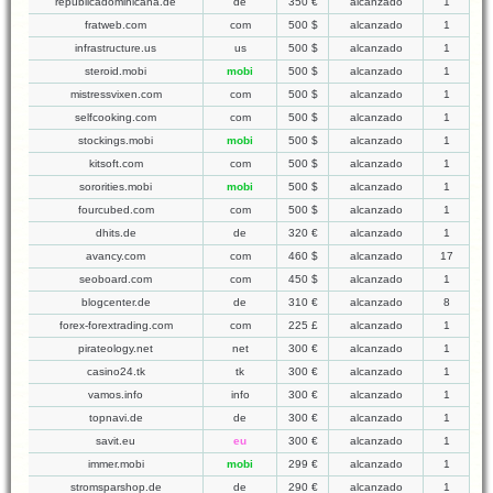
republicadominicana.de
de
350 €
alcanzado
1
fratweb.com
com
500 $
alcanzado
1
infrastructure.us
us
500 $
alcanzado
1
steroid.mobi
mobi
500 $
alcanzado
1
mistressvixen.com
com
500 $
alcanzado
1
selfcooking.com
com
500 $
alcanzado
1
stockings.mobi
mobi
500 $
alcanzado
1
kitsoft.com
com
500 $
alcanzado
1
sororities.mobi
mobi
500 $
alcanzado
1
fourcubed.com
com
500 $
alcanzado
1
dhits.de
de
320 €
alcanzado
1
avancy.com
com
460 $
alcanzado
17
seoboard.com
com
450 $
alcanzado
1
blogcenter.de
de
310 €
alcanzado
8
forex-forextrading.com
com
225 £
alcanzado
1
pirateology.net
net
300 €
alcanzado
1
casino24.tk
tk
300 €
alcanzado
1
vamos.info
info
300 €
alcanzado
1
topnavi.de
de
300 €
alcanzado
1
savit.eu
eu
300 €
alcanzado
1
immer.mobi
mobi
299 €
alcanzado
1
stromsparshop.de
de
290 €
alcanzado
1