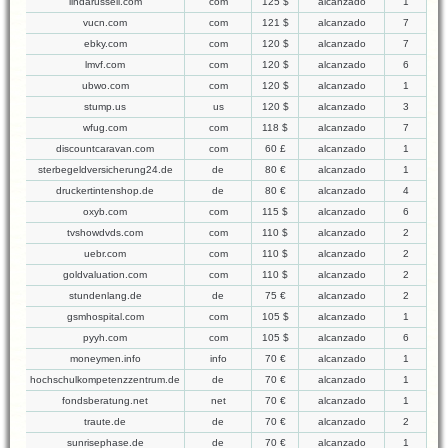
lindarussell.com
com
125 $
alcanzado
1
vucn.com
com
121 $
alcanzado
7
ebky.com
com
120 $
alcanzado
7
lmvf.com
com
120 $
alcanzado
6
ubwo.com
com
120 $
alcanzado
1
stump.us
us
120 $
alcanzado
3
wfug.com
com
118 $
alcanzado
7
discountcaravan.com
com
60 £
alcanzado
1
sterbegeldversicherung24.de
de
80 €
alcanzado
1
druckertintenshop.de
de
80 €
alcanzado
4
oxyb.com
com
115 $
alcanzado
6
tvshowdvds.com
com
110 $
alcanzado
2
uebr.com
com
110 $
alcanzado
2
goldvaluation.com
com
110 $
alcanzado
2
stundenlang.de
de
75 €
alcanzado
2
gsmhospital.com
com
105 $
alcanzado
1
pyyh.com
com
105 $
alcanzado
6
moneymen.info
info
70 €
alcanzado
1
hochschulkompetenzzentrum.de
de
70 €
alcanzado
1
fondsberatung.net
net
70 €
alcanzado
1
traute.de
de
70 €
alcanzado
2
sunrisephase.de
de
70 €
alcanzado
1