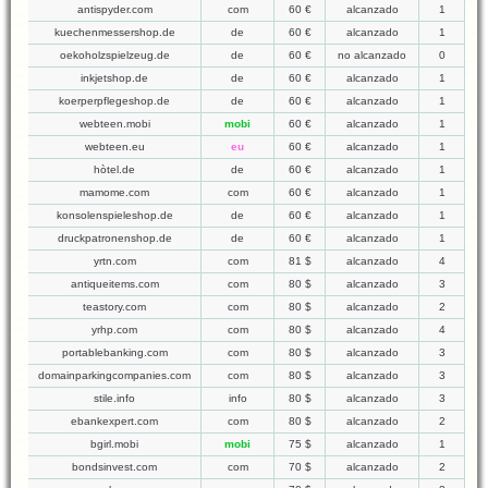
antispyder.com
com
60 €
alcanzado
1
kuechenmessershop.de
de
60 €
alcanzado
1
oekoholzspielzeug.de
de
60 €
no alcanzado
0
inkjetshop.de
de
60 €
alcanzado
1
koerperpflegeshop.de
de
60 €
alcanzado
1
webteen.mobi
mobi
60 €
alcanzado
1
webteen.eu
eu
60 €
alcanzado
1
hòtel.de
de
60 €
alcanzado
1
mamome.com
com
60 €
alcanzado
1
konsolenspieleshop.de
de
60 €
alcanzado
1
druckpatronenshop.de
de
60 €
alcanzado
1
yrtn.com
com
81 $
alcanzado
4
antiqueitems.com
com
80 $
alcanzado
3
teastory.com
com
80 $
alcanzado
2
yrhp.com
com
80 $
alcanzado
4
portablebanking.com
com
80 $
alcanzado
3
domainparkingcompanies.com
com
80 $
alcanzado
3
stile.info
info
80 $
alcanzado
3
ebankexpert.com
com
80 $
alcanzado
2
bgirl.mobi
mobi
75 $
alcanzado
1
bondsinvest.com
com
70 $
alcanzado
2