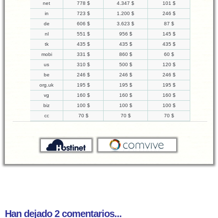
net
778 $
4.347 $
101 $
in
723 $
1.200 $
246 $
de
606 $
3.623 $
87 $
nl
551 $
956 $
145 $
tk
435 $
435 $
435 $
mobi
331 $
860 $
60 $
us
310 $
500 $
120 $
be
246 $
246 $
246 $
org.uk
195 $
195 $
195 $
vg
160 $
160 $
160 $
biz
100 $
100 $
100 $
cc
70 $
70 $
70 $
Han dejado 2 comentarios...