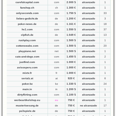
carefulcapital.com
com
2.000 $
alcanzado
1
fanshop.ch
ch
1.300 €
alcanzado
1
onlyseconds.com
com
1.750 $
alcanzado
33
liebes-gedicht.de
de
1.200 €
alcanzado
3
poker-news.de
de
1.161 €
alcanzado
18
hc1.com
com
1.550 $
alcanzado
37
clpfish.de
de
1.049 €
alcanzado
13
rushplay.com
com
1.500 $
alcanzado
1
cottonswabs.com
com
1.500 $
alcanzado
20
playpiano.net
net
1.500 $
alcanzado
1
cats-and-dogs.com
com
1.450 $
alcanzado
2
justfind.com
com
1.000 €
alcanzado
1
avisosperu.com
com
1.000 €
alcanzado
1
mixtv.fr
fr
1.000 €
alcanzado
1
serialz.at
at
920 €
alcanzado
6
poker.bz
bz
1.330 $
alcanzado
24
main.in
in
1.200 $
alcanzado
1
dirtyflirting.com
com
1.100 $
alcanzado
1
werbeartikelshop.eu
eu
750 €
alcanzado
1
musterloesung.de
de
750 €
no alcanzado
17
ps3spiele.de
de
750 €
alcanzado
1