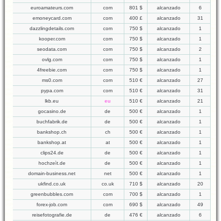
euroamateurs.com
com
801 $
alcanzado
6
emoneycard.com
com
400 £
alcanzado
31
dazzlingdetails.com
com
750 $
alcanzado
1
kooper.com
com
750 $
alcanzado
1
seodata.com
com
750 $
alcanzado
2
ovlg.com
com
750 $
alcanzado
1
4freebie.com
com
750 $
alcanzado
1
ms0.com
com
510 €
alcanzado
27
pypa.com
com
510 €
alcanzado
31
lkb.eu
eu
510 €
alcanzado
21
gocasino.de
de
500 €
alcanzado
1
buchfabrik.de
de
500 €
alcanzado
1
bankshop.ch
ch
500 €
alcanzado
1
bankshop.at
at
500 €
alcanzado
1
clips24.de
de
500 €
alcanzado
1
hochzeìt.de
de
500 €
alcanzado
1
domain-business.net
net
500 €
alcanzado
1
ukfind.co.uk
co.uk
710 $
alcanzado
20
greenbubbles.com
com
700 $
alcanzado
1
forex-job.com
com
690 $
alcanzado
49
reisefotografie.de
de
476 €
alcanzado
6