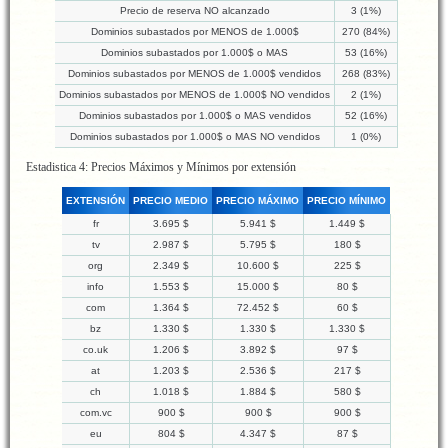
Precio de reserva NO alcanzado
3 (1%)
Dominios subastados por MENOS de 1.000$
270 (84%)
Dominios subastados por 1.000$ o MAS
53 (16%)
Dominios subastados por MENOS de 1.000$ vendidos
268 (83%)
Dominios subastados por MENOS de 1.000$ NO vendidos
2 (1%)
Dominios subastados por 1.000$ o MAS vendidos
52 (16%)
Dominios subastados por 1.000$ o MAS NO vendidos
1 (0%)
Estadistica 4: Precios Máximos y Mínimos por extensión
EXTENSIÓN
PRECIO MEDIO
PRECIO MÁXIMO
PRECIO MÍNIMO
fr
3.695 $
5.941 $
1.449 $
tv
2.987 $
5.795 $
180 $
org
2.349 $
10.600 $
225 $
info
1.553 $
15.000 $
80 $
com
1.364 $
72.452 $
60 $
bz
1.330 $
1.330 $
1.330 $
co.uk
1.206 $
3.892 $
97 $
at
1.203 $
2.536 $
217 $
ch
1.018 $
1.884 $
580 $
com.vc
900 $
900 $
900 $
eu
804 $
4.347 $
87 $