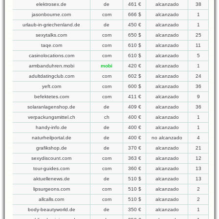
elektrosex.de
de
461 €
alcanzado
38
jasonbourne.com
com
666 $
alcanzado
1
urlaub-in-griechenland.de
de
450 €
alcanzado
1
sexytalks.com
com
650 $
alcanzado
25
taqe.com
com
610 $
alcanzado
11
casinolocations.com
com
610 $
alcanzado
5
armbanduhren.mobi
mobi
420 €
alcanzado
1
adultdatingclub.com
com
602 $
alcanzado
24
yeft.com
com
600 $
alcanzado
36
befektetes.com
com
411 €
alcanzado
9
solaranlagenshop.de
de
409 €
alcanzado
36
verpackungsmittel.ch
ch
400 €
alcanzado
1
handy-info.de
de
400 €
alcanzado
1
naturheilportal.de
de
400 €
no alcanzado
4
grafikshop.de
de
370 €
alcanzado
21
sexydiscount.com
com
363 €
alcanzado
12
tour-guides.com
com
360 €
alcanzado
13
aktuellenews.de
de
510 $
alcanzado
13
lipsurgeons.com
com
510 $
alcanzado
2
allcalls.com
com
510 $
alcanzado
2
body-beautyworld.de
de
350 €
alcanzado
1