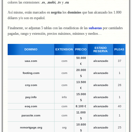
colores las extensiones:
.es
,
.mobi
,
.tv
y
.eu
Así mismo, están marcados en
negrita
los
dominios
que han alcanzado los 1.000
dólares y/o son en español.
Finalmente, se adjuntan 5 tablas con las estadísticas de las
subastas
por cantidades
pagadas, rango y extensión, precios máximos, mínimos y medios…
ESTADO
DOMINIO
EXTENSION
PRECIO
PUJAS
RESERVA
50.000
uaa.com
com
alcanzado
37
€
20.000
footing.com
com
alcanzado
1
$
13.500
cny.com
com
alcanzado
26
€
15.000
pay.info
info
alcanzado
1
$
eoq.com
com
8.100 €
alcanzado
40
11.000
parasite.com
com
alcanzado
1
$
10.600
remortgage.org
org
alcanzado
25
$