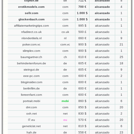
clipfsh.de
de
711 €
alcanzado
8
erotikmodels.com
com
700 €
alcanzado
4
sellr.com
com
1.000 $
alcanzado
1
glockenbach.com
com
1.000 $
alcanzado
1
affiliatemarketingtips.com
com
995 $
alcanzado
1
nfadirect.co.uk
co.uk
500 £
alcanzado
1
nlondertitels.nl
nl
660 €
alcanzado
9
poker.com.vc
com.vc
900 $
alcanzado
21
slimplex.com
com
900 $
alcanzado
1
baumgartner.ch
ch
610 €
alcanzado
25
behindertenforum.de
de
605 €
alcanzado
18
steingut.de
de
605 €
alcanzado
9
eee-pc.com
com
600 €
alcanzado
2
bloginsider.com
com
600 €
alcanzado
1
berlinfilm.de
de
600 €
alcanzado
1
livreenfant.com
com
600 €
alcanzado
1
portrait.mobi
mobi
860 $
alcanzado
6
drrr.com
com
850 $
alcanzado
20
oxh.net
net
830 $
alcanzado
2
l7.eu
eu
570 €
alcanzado
20
geneticist.net
net
810 $
alcanzado
6
hah.de
de
558 €
alcanzado
23