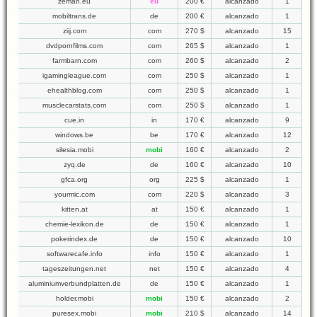
zeman.eu
eu
200 €
alcanzado
1
mobiltrans.de
de
200 €
alcanzado
1
ziij.com
com
270 $
alcanzado
15
dvdpornfilms.com
com
265 $
alcanzado
1
farmbarn.com
com
260 $
alcanzado
2
igamingleague.com
com
250 $
alcanzado
1
ehealthblog.com
com
250 $
alcanzado
1
musclecarstats.com
com
250 $
alcanzado
1
cue.in
in
170 €
alcanzado
9
windows.be
be
170 €
alcanzado
12
silesia.mobi
mobi
160 €
alcanzado
2
zyq.de
de
160 €
alcanzado
10
gfca.org
org
225 $
alcanzado
1
yourmic.com
com
220 $
alcanzado
3
kitten.at
at
150 €
alcanzado
1
chemie-lexikon.de
de
150 €
alcanzado
1
pokerindex.de
de
150 €
alcanzado
10
softwarecafe.info
info
150 €
alcanzado
1
tageszeitungen.net
net
150 €
alcanzado
4
aluminiumverbundplatten.de
de
150 €
alcanzado
1
holder.mobi
mobi
150 €
alcanzado
2
puresex.mobi
mobi
210 $
alcanzado
14