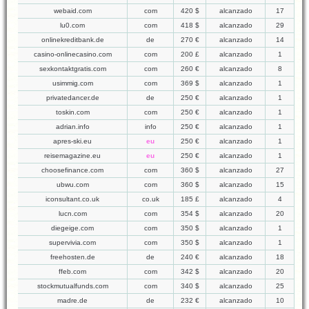
webaid.com
com
420 $
alcanzado
17
lu0.com
com
418 $
alcanzado
29
onlinekreditbank.de
de
270 €
alcanzado
14
casino-onlinecasino.com
com
200 £
alcanzado
1
sexkontaktgratis.com
com
260 €
alcanzado
8
usimmig.com
com
369 $
alcanzado
1
privatedancer.de
de
250 €
alcanzado
1
toskin.com
com
250 €
alcanzado
1
adrian.info
info
250 €
alcanzado
1
apres-ski.eu
eu
250 €
alcanzado
1
reisemagazine.eu
eu
250 €
alcanzado
1
choosefinance.com
com
360 $
alcanzado
27
ubwu.com
com
360 $
alcanzado
15
iconsultant.co.uk
co.uk
185 £
alcanzado
4
lucn.com
com
354 $
alcanzado
20
diegeige.com
com
350 $
alcanzado
1
supervivia.com
com
350 $
alcanzado
1
freehosten.de
de
240 €
alcanzado
18
ffeb.com
com
342 $
alcanzado
20
stockmutualfunds.com
com
340 $
alcanzado
25
madre.de
de
232 €
alcanzado
10