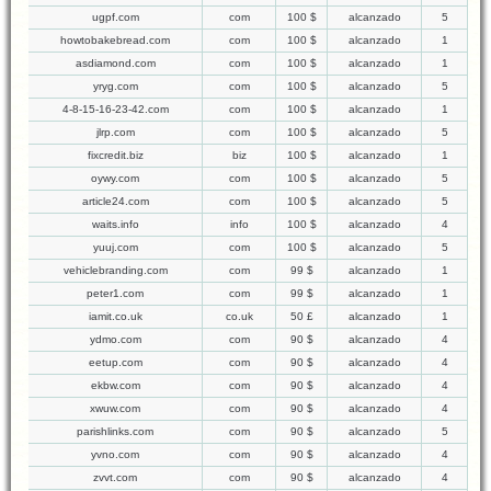
ugpf.com
com
100 $
alcanzado
5
howtobakebread.com
com
100 $
alcanzado
1
asdiamond.com
com
100 $
alcanzado
1
yryg.com
com
100 $
alcanzado
5
4-8-15-16-23-42.com
com
100 $
alcanzado
1
jlrp.com
com
100 $
alcanzado
5
fixcredit.biz
biz
100 $
alcanzado
1
oywy.com
com
100 $
alcanzado
5
article24.com
com
100 $
alcanzado
5
waits.info
info
100 $
alcanzado
4
yuuj.com
com
100 $
alcanzado
5
vehiclebranding.com
com
99 $
alcanzado
1
peter1.com
com
99 $
alcanzado
1
iamit.co.uk
co.uk
50 £
alcanzado
1
ydmo.com
com
90 $
alcanzado
4
eetup.com
com
90 $
alcanzado
4
ekbw.com
com
90 $
alcanzado
4
xwuw.com
com
90 $
alcanzado
4
parishlinks.com
com
90 $
alcanzado
5
yvno.com
com
90 $
alcanzado
4
zvvt.com
com
90 $
alcanzado
4