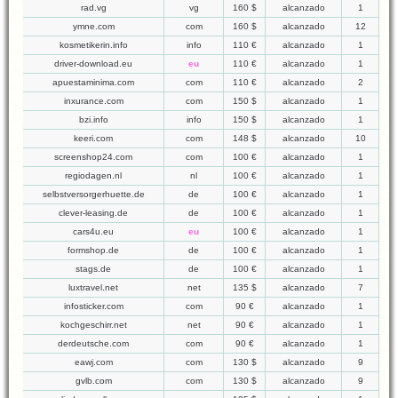
rad.vg
vg
160 $
alcanzado
1
ymne.com
com
160 $
alcanzado
12
kosmetikerin.info
info
110 €
alcanzado
1
driver-download.eu
eu
110 €
alcanzado
1
apuestaminima.com
com
110 €
alcanzado
2
inxurance.com
com
150 $
alcanzado
1
bzi.info
info
150 $
alcanzado
1
keeri.com
com
148 $
alcanzado
10
screenshop24.com
com
100 €
alcanzado
1
regiodagen.nl
nl
100 €
alcanzado
1
selbstversorgerhuette.de
de
100 €
alcanzado
1
clever-leasing.de
de
100 €
alcanzado
1
cars4u.eu
eu
100 €
alcanzado
1
formshop.de
de
100 €
alcanzado
1
stags.de
de
100 €
alcanzado
1
luxtravel.net
net
135 $
alcanzado
7
infosticker.com
com
90 €
alcanzado
1
kochgeschirr.net
net
90 €
alcanzado
1
derdeutsche.com
com
90 €
alcanzado
1
eawj.com
com
130 $
alcanzado
9
gvlb.com
com
130 $
alcanzado
9