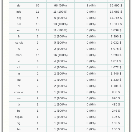
de
69
66 (96%)
3 (4%)
39.995 $
info
11
11 (100%)
0 (0%)
17.083 $
org
5
5 (100%)
0 (0%)
11.745 $
net
13
13 (100%)
0 (0%)
10.117 $
eu
11
11 (100%)
0 (0%)
8.839 $
fr
2
2 (100%)
0 (0%)
7.390 $
co.uk
5
5 (100%)
0 (0%)
6.032 $
tv
2
2 (100%)
0 (0%)
5.975 $
mobi
16
16 (100%)
0 (0%)
5.293 $
at
4
4 (100%)
0 (0%)
4.811 $
ch
4
4 (100%)
0 (0%)
4.072 $
in
2
2 (100%)
0 (0%)
1.446 $
bz
1
1 (100%)
0 (0%)
1.330 $
nl
2
2 (100%)
0 (0%)
1.101 $
com.vc
1
1 (100%)
0 (0%)
900 $
us
2
2 (100%)
0 (0%)
620 $
tk
1
1 (100%)
0 (0%)
435 $
be
1
1 (100%)
0 (0%)
246 $
org.uk
1
1 (100%)
0 (0%)
195 $
vg
1
1 (100%)
0 (0%)
160 $
biz
1
1 (100%)
0 (0%)
100 $