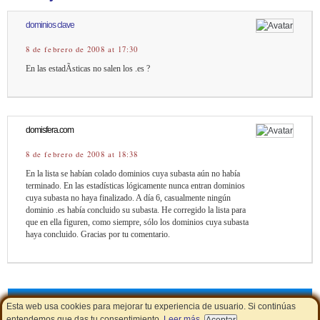
dominios clave
8 de febrero de 2008 at 17:30
En las estadÃ­sticas no salen los .es ?
domisfera.com
8 de febrero de 2008 at 18:38
En la lista se habían colado dominios cuya subasta aún no había
terminado. En las estadísticas lógicamente nunca entran dominios
cuya subasta no haya finalizado. A día 6, casualmente ningún
dominio .es había concluido su subasta. He corregido la lista para
que en ella figuren, como siempre, sólo los dominios cuya subasta
haya concluido. Gracias por tu comentario.
Cupones de descuento
|
Aviso Legal - Política de Cookies
|
LSSI
Esta web usa cookies para mejorar tu experiencia de usuario. Si continúas
entendemos que das tu consentimiento.
Leer más
.