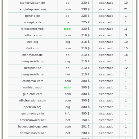
stoffservietten.de
de
230 €
alcanzado
10
english-poker.com
com
330 $
alcanzado
21
belvino.de
de
225 €
alcanzado
1
zoooplus.de
de
225 €
alcanzado
1
forexcenter.mobi
mobi
320 $
alcanzado
11
faithads.com
com
319 $
alcanzado
3
nzo.org
org
316 $
alcanzado
10
6w9.com
com
310 $
alcanzado
15
moneymen.de
de
210 €
alcanzado
16
blurayverleih.org
org
210 €
alcanzado
1
bestprint.de
de
210 €
alcanzado
12
blurayverleih.net
net
210 €
alcanzado
1
chimpmail.com
com
300 $
alcanzado
1
mathieu.mobi
mobi
300 $
alcanzado
1
gurucam.com
com
300 $
alcanzado
1
nfl-champions.com
com
300 $
alcanzado
1
epetition.org
org
300 $
alcanzado
1
sendmoney.info
info
300 $
alcanzado
1
americanwriter.net
net
150 £
alcanzado
1
hotlesbianblogs.com
com
201 €
alcanzado
1
domain-hoster.net
net
200 €
alcanzado
1