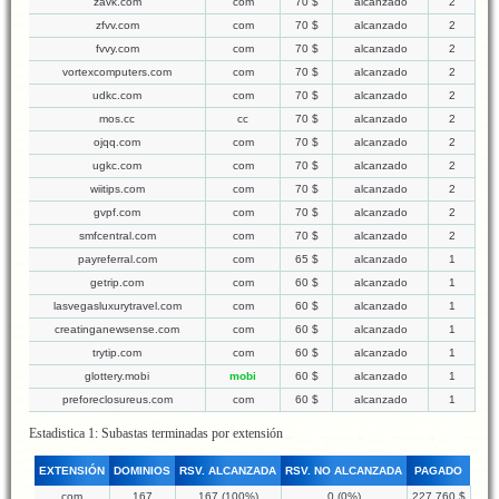
zavk.com
com
70 $
alcanzado
2
zfvv.com
com
70 $
alcanzado
2
fvvy.com
com
70 $
alcanzado
2
vortexcomputers.com
com
70 $
alcanzado
2
udkc.com
com
70 $
alcanzado
2
mos.cc
cc
70 $
alcanzado
2
ojqq.com
com
70 $
alcanzado
2
ugkc.com
com
70 $
alcanzado
2
wiitips.com
com
70 $
alcanzado
2
gvpf.com
com
70 $
alcanzado
2
smfcentral.com
com
70 $
alcanzado
2
payreferral.com
com
65 $
alcanzado
1
getrip.com
com
60 $
alcanzado
1
lasvegasluxurytravel.com
com
60 $
alcanzado
1
creatinganewsense.com
com
60 $
alcanzado
1
trytip.com
com
60 $
alcanzado
1
glottery.mobi
mobi
60 $
alcanzado
1
preforeclosureus.com
com
60 $
alcanzado
1
Estadistica 1: Subastas terminadas por extensión
EXTENSIÓN
DOMINIOS
RSV. ALCANZADA
RSV. NO ALCANZADA
PAGADO
com
167
167 (100%)
0 (0%)
227.760 $