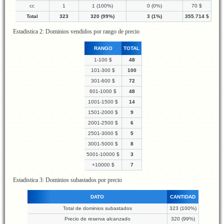
cc
1
1 (100%)
0 (0%)
70 $
Total
323
320 (99%)
3 (1%)
355.714 $
Estadistica 2: Dominios vendidos por rango de precio
RANGO
TOTAL
1-100 $
48
101-300 $
100
301-600 $
72
601-1000 $
48
1001-1500 $
14
1501-2000 $
9
2001-2500 $
6
2501-3000 $
5
3001-5000 $
8
5001-10000 $
3
+10000 $
7
Estadistica 3: Dominios subastados por precio
DATO
CANTIDAD
Total de dominios subastados
323 (100%)
Precio de reserva alcanzado
320 (99%)