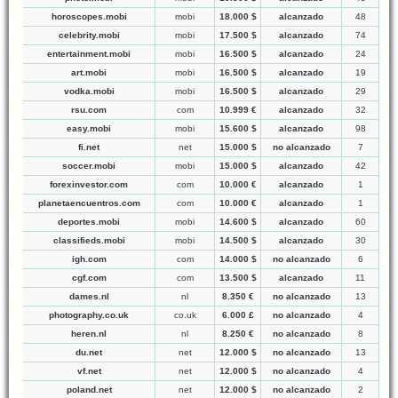
horoscopes.mobi
mobi
18.000 $
alcanzado
48
celebrity.mobi
mobi
17.500 $
alcanzado
74
entertainment.mobi
mobi
16.500 $
alcanzado
24
art.mobi
mobi
16.500 $
alcanzado
19
vodka.mobi
mobi
16.500 $
alcanzado
29
rsu.com
com
10.999 €
alcanzado
32
easy.mobi
mobi
15.600 $
alcanzado
98
fi.net
net
15.000 $
no alcanzado
7
soccer.mobi
mobi
15.000 $
alcanzado
42
forexinvestor.com
com
10.000 €
alcanzado
1
planetaencuentros.com
com
10.000 €
alcanzado
1
deportes.mobi
mobi
14.600 $
alcanzado
60
classifieds.mobi
mobi
14.500 $
alcanzado
30
igh.com
com
14.000 $
no alcanzado
6
cgf.com
com
13.500 $
alcanzado
11
dames.nl
nl
8.350 €
no alcanzado
13
photography.co.uk
co.uk
6.000 £
no alcanzado
4
heren.nl
nl
8.250 €
no alcanzado
8
du.net
net
12.000 $
no alcanzado
13
vf.net
net
12.000 $
no alcanzado
4
poland.net
net
12.000 $
no alcanzado
2