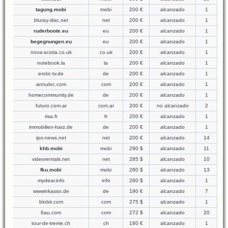
tagung.mobi
mobi
200 €
alcanzado
1
bluray-disc.net
net
200 €
alcanzado
1
ruderboote.eu
eu
200 €
alcanzado
1
begegnungen.eu
eu
200 €
alcanzado
1
nova-scotia.co.uk
co.uk
200 €
alcanzado
1
notebook.la
la
200 €
alcanzado
1
erotic-tv.de
de
200 €
alcanzado
1
annuloc.com
com
200 €
alcanzado
1
homecommunity.de
de
200 €
alcanzado
1
futuro.com.ar
com.ar
200 €
no alcanzado
2
risa.fr
fr
200 €
alcanzado
1
immobilien-harz.de
de
200 €
alcanzado
1
ipo-news.net
net
200 €
alcanzado
14
khb.mobi
mobi
290 $
alcanzado
11
videorentals.net
net
285 $
alcanzado
10
fku.mobi
mobi
280 $
alcanzado
13
mydear.info
info
280 $
alcanzado
1
wwwinkasso.de
de
190 €
alcanzado
7
blobit.com
com
275 $
alcanzado
1
6au.com
com
272 $
alcanzado
20
tour-de-treme.ch
ch
180 €
alcanzado
1