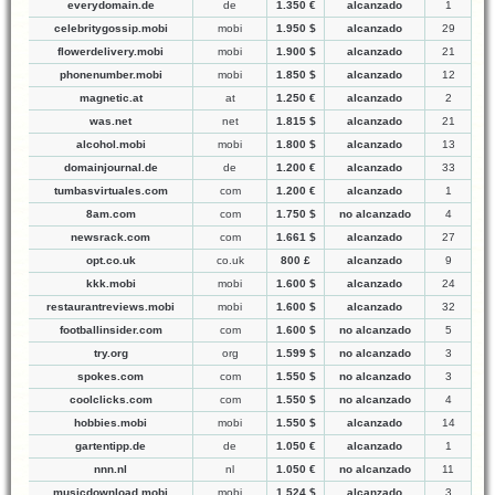
everydomain.de
de
1.350 €
alcanzado
1
celebritygossip.mobi
mobi
1.950 $
alcanzado
29
flowerdelivery.mobi
mobi
1.900 $
alcanzado
21
phonenumber.mobi
mobi
1.850 $
alcanzado
12
magnetic.at
at
1.250 €
alcanzado
2
was.net
net
1.815 $
alcanzado
21
alcohol.mobi
mobi
1.800 $
alcanzado
13
domainjournal.de
de
1.200 €
alcanzado
33
tumbasvirtuales.com
com
1.200 €
alcanzado
1
8am.com
com
1.750 $
no alcanzado
4
newsrack.com
com
1.661 $
alcanzado
27
opt.co.uk
co.uk
800 £
alcanzado
9
kkk.mobi
mobi
1.600 $
alcanzado
24
restaurantreviews.mobi
mobi
1.600 $
alcanzado
32
footballinsider.com
com
1.600 $
no alcanzado
5
try.org
org
1.599 $
no alcanzado
3
spokes.com
com
1.550 $
no alcanzado
3
coolclicks.com
com
1.550 $
no alcanzado
4
hobbies.mobi
mobi
1.550 $
alcanzado
14
gartentipp.de
de
1.050 €
alcanzado
1
nnn.nl
nl
1.050 €
no alcanzado
11
musicdownload.mobi
mobi
1.524 $
alcanzado
3