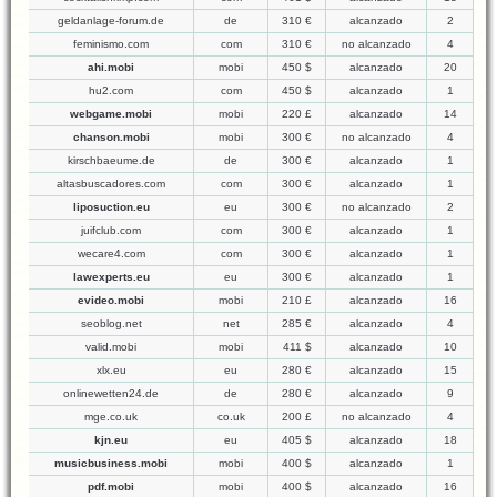
geldanlage-forum.de
de
310 €
alcanzado
2
feminismo.com
com
310 €
no alcanzado
4
ahi.mobi
mobi
450 $
alcanzado
20
hu2.com
com
450 $
alcanzado
1
webgame.mobi
mobi
220 £
alcanzado
14
chanson.mobi
mobi
300 €
no alcanzado
4
kirschbaeume.de
de
300 €
alcanzado
1
altasbuscadores.com
com
300 €
alcanzado
1
liposuction.eu
eu
300 €
no alcanzado
2
juifclub.com
com
300 €
alcanzado
1
wecare4.com
com
300 €
alcanzado
1
lawexperts.eu
eu
300 €
alcanzado
1
evideo.mobi
mobi
210 £
alcanzado
16
seoblog.net
net
285 €
alcanzado
4
valid.mobi
mobi
411 $
alcanzado
10
xlx.eu
eu
280 €
alcanzado
15
onlinewetten24.de
de
280 €
alcanzado
9
mge.co.uk
co.uk
200 £
no alcanzado
4
kjn.eu
eu
405 $
alcanzado
18
musicbusiness.mobi
mobi
400 $
alcanzado
1
pdf.mobi
mobi
400 $
alcanzado
16