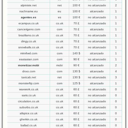
alpiniste.net
net
100 €
no alcanzado
2
nachname.eu
eu
100 €
alcanzado
1
agentes.es
es
100 €
no alcanzado
1
ecampus.co.uk
co.uk
70 £
no alcanzado
1
cancerigeno.com
com
70 £
alcanzado
1
brazilians.co.uk
co.uk
70 £
no alcanzado
1
dingy.co.uk
co.uk
70 £
no alcanzado
1
snowballs.co.uk
co.uk
70 £
no alcanzado
1
mini4wd.com
com
140 $
alcanzado
1
eastasian.com
com
90 €
no alcanzado
1
monetizar.mobi
mobi
90 €
alcanzado
2
dnxo.com
com
130 $
alcanzado
4
taxicab.net
net
130 $
no alcanzado
3
monsterftp.com
com
125 $
alcanzado
1
waxwork.co.uk
co.uk
60 £
no alcanzado
0
saris.co.uk
co.uk
60 £
no alcanzado
0
circulation.co.uk
co.uk
60 £
no alcanzado
0
suburbs.co.uk
co.uk
60 £
no alcanzado
0
allspice.co.uk
co.uk
60 £
no alcanzado
0
gherkin.co.uk
co.uk
60 £
no alcanzado
0
ballad.co.uk
co.uk
60 £
no alcanzado
0