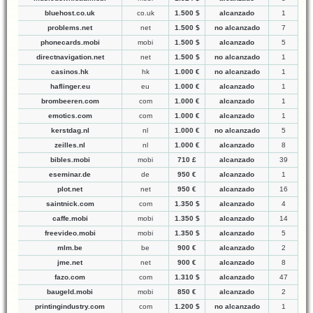
bluehost.co.uk
co.uk
1.500 $
alcanzado
1
problems.net
net
1.500 $
no alcanzado
7
phonecards.mobi
mobi
1.500 $
alcanzado
5
directnavigation.net
net
1.500 $
no alcanzado
1
casinos.hk
hk
1.000 €
no alcanzado
1
haflinger.eu
eu
1.000 €
alcanzado
1
brombeeren.com
com
1.000 €
alcanzado
1
emotics.com
com
1.000 €
alcanzado
1
kerstdag.nl
nl
1.000 €
no alcanzado
5
zeilles.nl
nl
1.000 €
alcanzado
8
bibles.mobi
mobi
710 £
alcanzado
39
eseminar.de
de
950 €
alcanzado
1
plot.net
net
950 €
alcanzado
16
saintnick.com
com
1.350 $
alcanzado
4
caffe.mobi
mobi
1.350 $
alcanzado
14
freevideo.mobi
mobi
1.350 $
alcanzado
5
mlm.be
be
900 €
alcanzado
2
jme.net
net
900 €
alcanzado
8
fazo.com
com
1.310 $
alcanzado
47
baugeld.mobi
mobi
850 €
alcanzado
2
printingindustry.com
com
1.200 $
no alcanzado
1