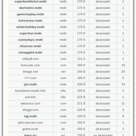
superbowlticket.mobi
mobi
170 €
alcanzado
1
dachstein.mobi
mobi
170 €
alcanzado
1
gamestoplay.mobi
mobi
170 €
alcanzado
1
ticketsone.mobi
mobi
170 €
alcanzado
1
winterholiday.mobi
mobi
170 €
alcanzado
1
superlast.mobi
mobi
170 €
alcanzado
1
sunnydays.mobi
mobi
170 €
alcanzado
1
skiareas.mobi
mobi
170 €
alcanzado
1
cheapgold.mobi
mobi
170 €
alcanzado
1
chill-pill.com
com
121 £
alcanzado
1
forex-job.com
com
166 €
alcanzado
10
timage.net
net
240 $
alcanzado
20
×××.com
com
160 €
alcanzado
5
jyh.mobi
mobi
230 $
alcanzado
15
kanarische-inseln.info
info
155 €
alcanzado
2
anil.info
info
223 $
alcanzado
1
wiisource.com
com
221 $
alcanzado
11
bloggt.com
com
220 $
alcanzado
3
uqj.mobi
mobi
220 $
alcanzado
9
web-cam-sex.com
com
150 €
alcanzado
1
gotha-tv.de
de
150 €
alcanzado
1
trees.eu
eu
150 €
no alcanzado
1