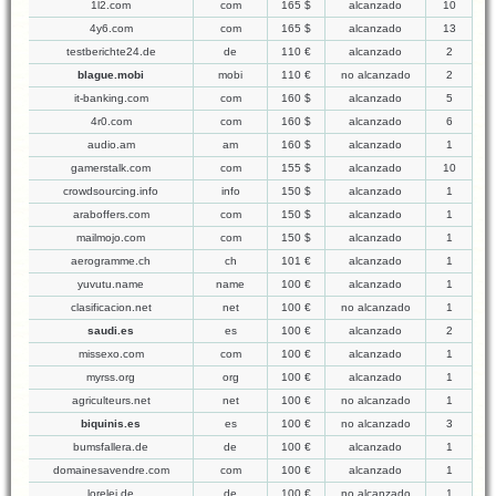
1l2.com
com
165 $
alcanzado
10
4y6.com
com
165 $
alcanzado
13
testberichte24.de
de
110 €
alcanzado
2
blague.mobi
mobi
110 €
no alcanzado
2
it-banking.com
com
160 $
alcanzado
5
4r0.com
com
160 $
alcanzado
6
audio.am
am
160 $
alcanzado
1
gamerstalk.com
com
155 $
alcanzado
10
crowdsourcing.info
info
150 $
alcanzado
1
araboffers.com
com
150 $
alcanzado
1
mailmojo.com
com
150 $
alcanzado
1
aerogramme.ch
ch
101 €
alcanzado
1
yuvutu.name
name
100 €
alcanzado
1
clasificacion.net
net
100 €
no alcanzado
1
saudi.es
es
100 €
alcanzado
2
missexo.com
com
100 €
alcanzado
1
myrss.org
org
100 €
alcanzado
1
agriculteurs.net
net
100 €
no alcanzado
1
biquinis.es
es
100 €
no alcanzado
3
bumsfallera.de
de
100 €
alcanzado
1
domainesavendre.com
com
100 €
alcanzado
1
lorelei.de
de
100 €
no alcanzado
1