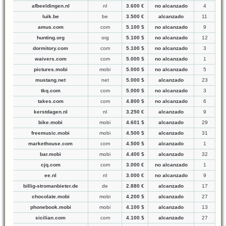
afbeeldingen.nl
nl
3.600 €
no alcanzado
4
luik.be
be
3.500 €
alcanzado
11
amus.com
com
5.100 $
no alcanzado
9
hunting.org
org
5.100 $
no alcanzado
12
dormitory.com
com
5.100 $
no alcanzado
3
waivers.com
com
5.000 $
no alcanzado
1
pictures.mobi
mobi
5.000 $
no alcanzado
5
mustang.net
net
5.000 $
alcanzado
23
tkq.com
com
5.000 $
no alcanzado
3
takes.com
com
4.800 $
no alcanzado
6
kerstdagen.nl
nl
3.250 €
alcanzado
9
bike.mobi
mobi
4.601 $
alcanzado
29
freemusic.mobi
mobi
4.500 $
alcanzado
31
markethouse.com
com
4.500 $
alcanzado
1
bar.mobi
mobi
4.400 $
alcanzado
32
cjq.com
com
3.000 €
no alcanzado
1
ee.nl
nl
3.000 €
no alcanzado
9
billig-stromanbieter.de
de
2.880 €
alcanzado
17
chocolate.mobi
mobi
4.200 $
alcanzado
27
phonebook.mobi
mobi
4.100 $
alcanzado
13
sicilian.com
com
4.100 $
alcanzado
27