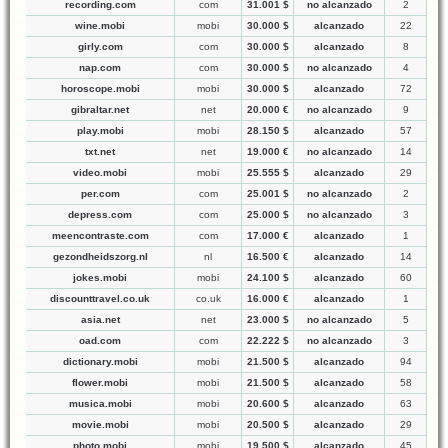
recording.com
com
31.001 $
no alcanzado
2
wine.mobi
mobi
30.000 $
alcanzado
22
girly.com
com
30.000 $
alcanzado
8
nap.com
com
30.000 $
no alcanzado
4
horoscope.mobi
mobi
30.000 $
alcanzado
72
gibraltar.net
net
20.000 €
no alcanzado
9
play.mobi
mobi
28.150 $
alcanzado
57
txt.net
net
19.000 €
no alcanzado
14
video.mobi
mobi
25.555 $
alcanzado
29
per.com
com
25.001 $
no alcanzado
2
depress.com
com
25.000 $
no alcanzado
3
meencontraste.com
com
17.000 €
alcanzado
1
gezondheidszorg.nl
nl
16.500 €
alcanzado
14
jokes.mobi
mobi
24.100 $
alcanzado
60
discounttravel.co.uk
co.uk
16.000 €
alcanzado
1
asia.net
net
23.000 $
no alcanzado
5
oad.com
com
22.222 $
no alcanzado
3
dictionary.mobi
mobi
21.500 $
alcanzado
94
flower.mobi
mobi
21.500 $
alcanzado
58
musica.mobi
mobi
20.600 $
alcanzado
63
movie.mobi
mobi
20.500 $
alcanzado
29
photo.mobi
mobi
19.500 $
alcanzado
45