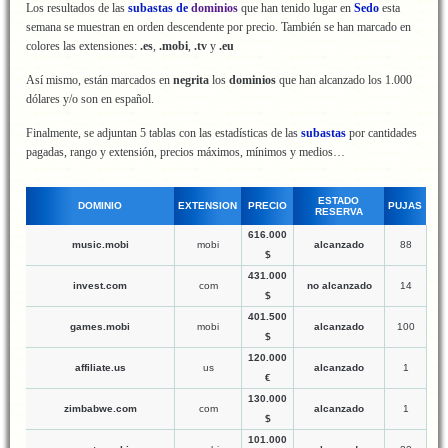
Los resultados de las
subastas de
dominios
que han tenido lugar en
Sedo
esta
semana
se muestran en orden descendente por precio. También se han marcado en
colores las extensiones:
.es
,
.mobi
,
.tv
y
.eu
Así mismo, están marcados en
negrita
los
dominios
que han alcanzado los 1.000
dólares y/o son en español.
Finalmente, se adjuntan 5 tablas con las estadísticas de las
subastas
por cantidades
pagadas, rango y extensión, precios máximos, mínimos y medios…
ESTADO
DOMINIO
EXTENSION
PRECIO
PUJAS
RESERVA
616.000
music.mobi
mobi
alcanzado
88
$
431.000
invest.com
com
no alcanzado
14
$
401.500
games.mobi
mobi
alcanzado
100
$
120.000
affiliate.us
us
alcanzado
1
€
130.000
zimbabwe.com
com
alcanzado
1
$
101.000