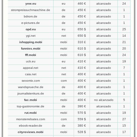
yew.eu
eu
460 €
alcanzado
24
strompreissuchmaschine.de
de
450 €
alcanzado
1
bdrom.de
de
450 €
alcanzado
1
e-pictures.de
de
450 €
alcanzado
1
opd.eu
eu
650 $
alcanzado
25
ygi.net
net
650 $
alcanzado
14
ishopping.mobi
mobi
310 £
alcanzado
21
funnies.mobi
mobi
610 $
alcanzado
20
fff.mobi
mobi
610 $
alcanzado
24
uck.eu
eu
410 €
alcanzado
19
appeal.net
net
410 €
alcanzado
7
caia.net
net
400 €
alcanzado
1
sexomix.com
com
400 €
alcanzado
1
wandsprueche.de
de
400 €
alcanzado
1
journalistenkurs.de
de
400 €
alcanzado
1
fac.mobi
mobi
400 €
no alcanzado
5
top-gastronomie.de
de
390 €
alcanzado
1
rut.mobi
mobi
570 $
alcanzado
19
monsterrebates.com
com
559 $
alcanzado
27
ebook-reader.de
de
380 €
alcanzado
15
cityreviews.mobi
mobi
528 $
alcanzado
17