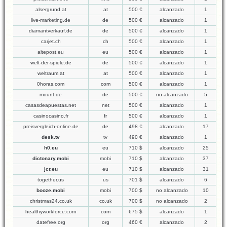
alsergrund.at
at
500 €
alcanzado
1
live-marketing.de
de
500 €
alcanzado
1
diamantverkauf.de
de
500 €
alcanzado
1
carjet.ch
ch
500 €
alcanzado
1
altepost.eu
eu
500 €
alcanzado
1
welt-der-spiele.de
de
500 €
alcanzado
1
weltraum.at
at
500 €
alcanzado
1
0horas.com
com
500 €
alcanzado
1
mount.de
de
500 €
no alcanzado
5
casasdeapuestas.net
net
500 €
alcanzado
1
casinocasino.fr
fr
500 €
alcanzado
1
preisvergleich-online.de
de
498 €
alcanzado
17
desk.tv
tv
490 €
alcanzado
1
h0.eu
eu
710 $
alcanzado
25
dictonary.mobi
mobi
710 $
alcanzado
37
jcr.eu
eu
710 $
alcanzado
31
together.us
us
701 $
alcanzado
6
booze.mobi
mobi
700 $
no alcanzado
10
christmas24.co.uk
co.uk
700 $
no alcanzado
2
healthyworkforce.com
com
675 $
alcanzado
1
datefree.org
org
460 €
alcanzado
2