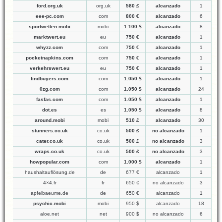
ford.org.uk
org.uk
580 £
alcanzado
1
eee-pc.com
com
800 €
alcanzado
6
sportwetten.mobi
mobi
1.100 $
alcanzado
8
marktwert.eu
eu
750 €
alcanzado
1
whyzz.com
com
750 €
alcanzado
1
pocketnapkins.com
com
750 €
alcanzado
1
verkehrswert.eu
eu
750 €
alcanzado
1
findbuyers.com
com
1.050 $
alcanzado
1
0zg.com
com
1.050 $
alcanzado
24
fasfas.com
com
1.050 $
alcanzado
1
dot.es
es
1.050 $
alcanzado
8
around.mobi
mobi
510 £
alcanzado
30
stunners.co.uk
co.uk
500 £
no alcanzado
1
cater.co.uk
co.uk
500 £
no alcanzado
3
wraps.co.uk
co.uk
500 £
no alcanzado
3
howpopular.com
com
1.000 $
alcanzado
1
haushaltauflösung.de
de
677 €
alcanzado
1
4×4.fr
fr
650 €
no alcanzado
3
apfelbaeume.de
de
650 €
alcanzado
1
psychic.mobi
mobi
950 $
alcanzado
18
aloe.net
net
900 $
no alcanzado
6