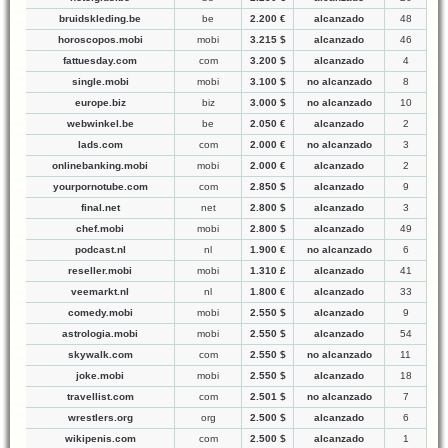
bruidskleding.be
be
2.200 €
alcanzado
48
horoscopos.mobi
mobi
3.215 $
alcanzado
46
fattuesday.com
com
3.200 $
alcanzado
4
single.mobi
mobi
3.100 $
no alcanzado
8
europe.biz
biz
3.000 $
no alcanzado
10
webwinkel.be
be
2.050 €
alcanzado
2
lads.com
com
2.000 €
no alcanzado
3
onlinebanking.mobi
mobi
2.000 €
alcanzado
2
yourpornotube.com
com
2.850 $
alcanzado
9
final.net
net
2.800 $
alcanzado
3
chef.mobi
mobi
2.800 $
alcanzado
49
podcast.nl
nl
1.900 €
no alcanzado
6
reseller.mobi
mobi
1.310 £
alcanzado
41
veemarkt.nl
nl
1.800 €
alcanzado
33
comedy.mobi
mobi
2.550 $
alcanzado
9
astrologia.mobi
mobi
2.550 $
alcanzado
54
skywalk.com
com
2.550 $
no alcanzado
11
joke.mobi
mobi
2.550 $
alcanzado
18
travellist.com
com
2.501 $
no alcanzado
7
wrestlers.org
org
2.500 $
alcanzado
6
wikipenis.com
com
2.500 $
alcanzado
1