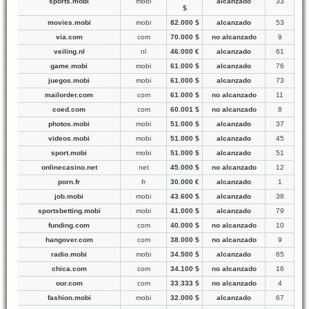
sports.mobi
mobi
alcanzado
33
$
movies.mobi
mobi
82.000 $
alcanzado
53
via.com
com
70.000 $
no alcanzado
9
veiling.nl
nl
46.000 €
alcanzado
61
game.mobi
mobi
61.000 $
alcanzado
76
juegos.mobi
mobi
61.000 $
alcanzado
73
mailorder.com
com
61.000 $
no alcanzado
11
coed.com
com
60.001 $
no alcanzado
8
photos.mobi
mobi
51.000 $
alcanzado
37
videos.mobi
mobi
51.000 $
alcanzado
45
sport.mobi
mobi
51.000 $
alcanzado
51
onlinecasino.net
net
45.000 $
no alcanzado
12
porn.fr
fr
30.000 €
alcanzado
1
job.mobi
mobi
43.600 $
alcanzado
38
sportsbetting.mobi
mobi
41.000 $
alcanzado
79
funding.com
com
40.000 $
no alcanzado
10
hangover.com
com
38.000 $
no alcanzado
9
radio.mobi
mobi
34.500 $
alcanzado
65
chica.com
com
34.100 $
no alcanzado
16
our.com
com
33.333 $
no alcanzado
4
fashion.mobi
mobi
32.000 $
alcanzado
67