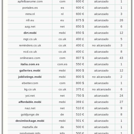
apfelbaeume.com
com
600 €
alcanzado
1
portales.es
es
600 €
alcanzado
1
mmv.nl
nl
600 €
alcanzado
3
n9.eu
eu
875 $
alcanzado
26
azg.net
net
850 $
alcanzado
6
dirt.mobi
mobi
850 $
alcanzado
12
mgt.co.uk
co.uk
400 £
alcanzado
5
reminders.co.uk
co.uk
400 £
no alcanzado
3
ncd.co.uk
co.uk
400 £
alcanzado
8
onlineseo.com
com
807 $
alcanzado
43
italia.com.es
com.es
550 €
alcanzado
1
galleries.mobi
mobi
800 $
alcanzado
12
joblistings.mobi
mobi
800 $
no alcanzado
2
ebetter.com
com
800 $
alcanzado
1
lrg.co.uk
co.uk
375 £
no alcanzado
6
yoi.net
net
750 $
alcanzado
24
affordable.mobi
mobi
369 £
alcanzado
27
naz.net
net
510 €
alcanzado
9
goldjunge.de
de
510 €
alcanzado
8
desimlockage.mobi
mobi
501 €
alcanzado
1
mattafix.de
de
500 €
alcanzado
1
prodomain.info
info
500 €
alcanzado
1