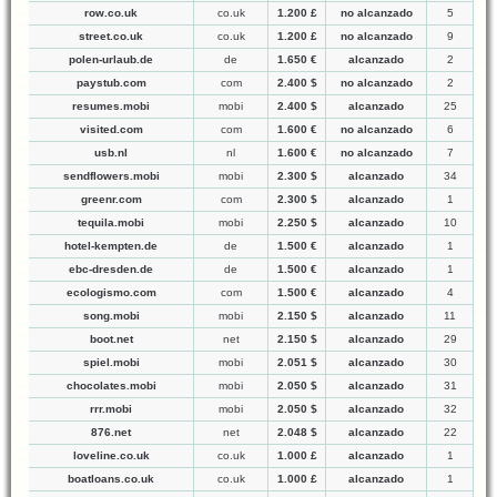
row.co.uk
co.uk
1.200 £
no alcanzado
5
street.co.uk
co.uk
1.200 £
no alcanzado
9
polen-urlaub.de
de
1.650 €
alcanzado
2
paystub.com
com
2.400 $
no alcanzado
2
resumes.mobi
mobi
2.400 $
alcanzado
25
visited.com
com
1.600 €
no alcanzado
6
usb.nl
nl
1.600 €
no alcanzado
7
sendflowers.mobi
mobi
2.300 $
alcanzado
34
greenr.com
com
2.300 $
alcanzado
1
tequila.mobi
mobi
2.250 $
alcanzado
10
hotel-kempten.de
de
1.500 €
alcanzado
1
ebc-dresden.de
de
1.500 €
alcanzado
1
ecologismo.com
com
1.500 €
alcanzado
4
song.mobi
mobi
2.150 $
alcanzado
11
boot.net
net
2.150 $
alcanzado
29
spiel.mobi
mobi
2.051 $
alcanzado
30
chocolates.mobi
mobi
2.050 $
alcanzado
31
rrr.mobi
mobi
2.050 $
alcanzado
32
876.net
net
2.048 $
alcanzado
22
loveline.co.uk
co.uk
1.000 £
alcanzado
1
boatloans.co.uk
co.uk
1.000 £
alcanzado
1