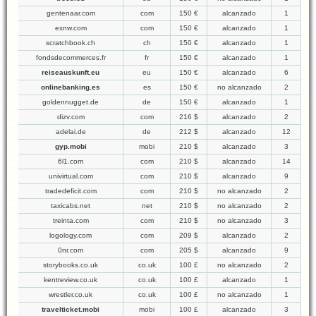
gentenaar.com
com
150 €
alcanzado
1
exnw.com
com
150 €
alcanzado
1
scratchbook.ch
ch
150 €
alcanzado
1
fondsdecommerces.fr
fr
150 €
alcanzado
1
reiseauskunft.eu
eu
150 €
alcanzado
6
onlinebanking.es
es
150 €
no alcanzado
2
goldennugget.de
de
150 €
alcanzado
1
dizv.com
com
216 $
alcanzado
2
adelai.de
de
212 $
alcanzado
12
gyp.mobi
mobi
210 $
alcanzado
3
6l1.com
com
210 $
alcanzado
14
univirtual.com
com
210 $
alcanzado
9
tradedeficit.com
com
210 $
no alcanzado
2
taxicabs.net
net
210 $
no alcanzado
2
treinta.com
com
210 $
no alcanzado
3
logology.com
com
209 $
alcanzado
2
0nr.com
com
205 $
alcanzado
9
storybooks.co.uk
co.uk
100 £
no alcanzado
2
kentreview.co.uk
co.uk
100 £
alcanzado
1
wrestler.co.uk
co.uk
100 £
no alcanzado
1
travelticket.mobi
mobi
100 £
alcanzado
3