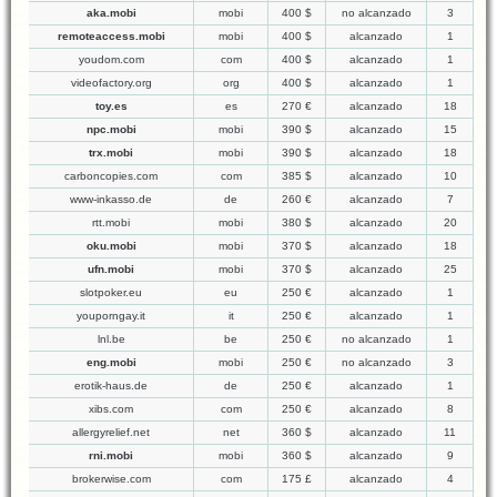
aka.mobi
mobi
400 $
no alcanzado
3
remoteaccess.mobi
mobi
400 $
alcanzado
1
youdom.com
com
400 $
alcanzado
1
videofactory.org
org
400 $
alcanzado
1
toy.es
es
270 €
alcanzado
18
npc.mobi
mobi
390 $
alcanzado
15
trx.mobi
mobi
390 $
alcanzado
18
carboncopies.com
com
385 $
alcanzado
10
www-inkasso.de
de
260 €
alcanzado
7
rtt.mobi
mobi
380 $
alcanzado
20
oku.mobi
mobi
370 $
alcanzado
18
ufn.mobi
mobi
370 $
alcanzado
25
slotpoker.eu
eu
250 €
alcanzado
1
youporngay.it
it
250 €
alcanzado
1
lnl.be
be
250 €
no alcanzado
1
eng.mobi
mobi
250 €
no alcanzado
3
erotik-haus.de
de
250 €
alcanzado
1
xibs.com
com
250 €
alcanzado
8
allergyrelief.net
net
360 $
alcanzado
11
rni.mobi
mobi
360 $
alcanzado
9
brokerwise.com
com
175 £
alcanzado
4