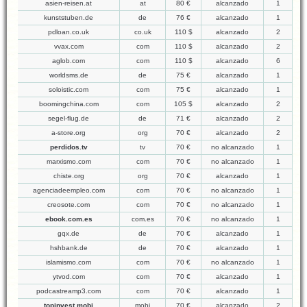
asien-reisen.at
at
80 €
alcanzado
1
kunststuben.de
de
76 €
alcanzado
1
pdloan.co.uk
co.uk
110 $
alcanzado
2
vvax.com
com
110 $
alcanzado
2
aglob.com
com
110 $
alcanzado
6
worldsms.de
de
75 €
alcanzado
1
soloistic.com
com
75 €
alcanzado
1
boomingchina.com
com
105 $
alcanzado
2
segel-flug.de
de
71 €
alcanzado
2
a-store.org
org
70 €
alcanzado
2
perdidos.tv
tv
70 €
no alcanzado
1
marxismo.com
com
70 €
no alcanzado
1
chiste.org
org
70 €
alcanzado
1
agenciadeempleo.com
com
70 €
no alcanzado
1
creosote.com
com
70 €
no alcanzado
1
ebook.com.es
com.es
70 €
no alcanzado
1
gqx.de
de
70 €
alcanzado
1
hshbank.de
de
70 €
alcanzado
1
islamismo.com
com
70 €
no alcanzado
1
ytvod.com
com
70 €
alcanzado
1
podcastreamp3.com
com
70 €
alcanzado
1
topinvest.mobi
mobi
70 €
alcanzado
2