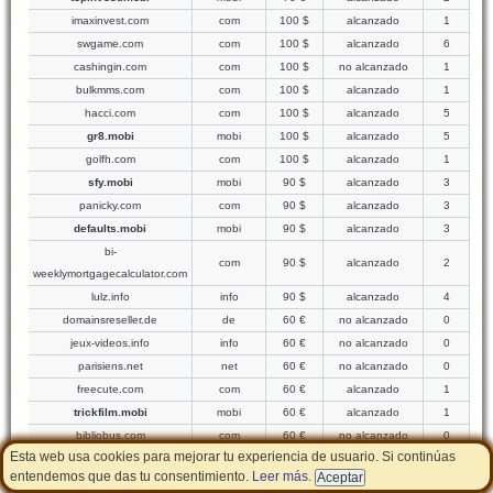
imaxinvest.com
com
100 $
alcanzado
1
swgame.com
com
100 $
alcanzado
6
cashingin.com
com
100 $
no alcanzado
1
bulkmms.com
com
100 $
alcanzado
1
hacci.com
com
100 $
alcanzado
5
gr8.mobi
mobi
100 $
alcanzado
5
golfh.com
com
100 $
alcanzado
1
sfy.mobi
mobi
90 $
alcanzado
3
panicky.com
com
90 $
alcanzado
3
defaults.mobi
mobi
90 $
alcanzado
3
bi-
com
90 $
alcanzado
2
weeklymortgagecalculator.com
lulz.info
info
90 $
alcanzado
4
domainsreseller.de
de
60 €
no alcanzado
0
jeux-videos.info
info
60 €
no alcanzado
0
parisiens.net
net
60 €
no alcanzado
0
freecute.com
com
60 €
alcanzado
1
trickfilm.mobi
mobi
60 €
alcanzado
1
bibliobus.com
com
60 €
no alcanzado
0
Esta web usa cookies para mejorar tu experiencia de usuario. Si continúas
herramientas.com.ar
com.ar
60 €
no alcanzado
0
entendemos que das tu consentimiento.
Leer más
.
hebergeurs.net
net
60 €
no alcanzado
0