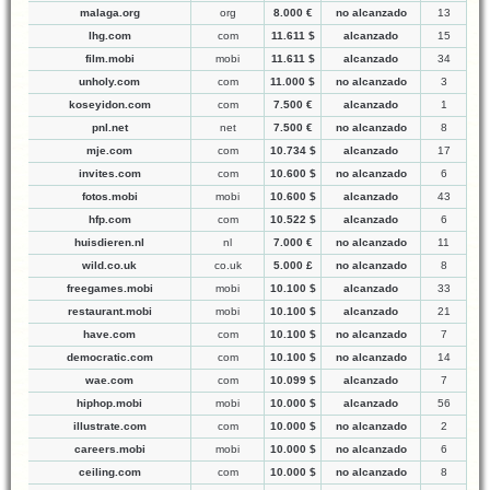
malaga.org
org
8.000 €
no alcanzado
13
lhg.com
com
11.611 $
alcanzado
15
film.mobi
mobi
11.611 $
alcanzado
34
unholy.com
com
11.000 $
no alcanzado
3
koseyidon.com
com
7.500 €
alcanzado
1
pnl.net
net
7.500 €
no alcanzado
8
mje.com
com
10.734 $
alcanzado
17
invites.com
com
10.600 $
no alcanzado
6
fotos.mobi
mobi
10.600 $
alcanzado
43
hfp.com
com
10.522 $
alcanzado
6
huisdieren.nl
nl
7.000 €
no alcanzado
11
wild.co.uk
co.uk
5.000 £
no alcanzado
8
freegames.mobi
mobi
10.100 $
alcanzado
33
restaurant.mobi
mobi
10.100 $
alcanzado
21
have.com
com
10.100 $
no alcanzado
7
democratic.com
com
10.100 $
no alcanzado
14
wae.com
com
10.099 $
alcanzado
7
hiphop.mobi
mobi
10.000 $
alcanzado
56
illustrate.com
com
10.000 $
no alcanzado
2
careers.mobi
mobi
10.000 $
no alcanzado
6
ceiling.com
com
10.000 $
no alcanzado
8