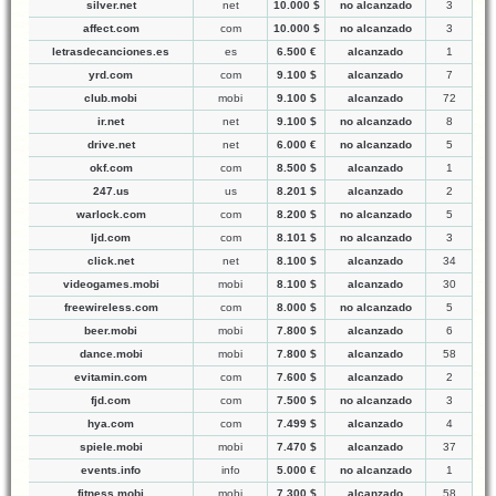
silver.net
net
10.000 $
no alcanzado
3
affect.com
com
10.000 $
no alcanzado
3
letrasdecanciones.es
es
6.500 €
alcanzado
1
yrd.com
com
9.100 $
alcanzado
7
club.mobi
mobi
9.100 $
alcanzado
72
ir.net
net
9.100 $
no alcanzado
8
drive.net
net
6.000 €
no alcanzado
5
okf.com
com
8.500 $
alcanzado
1
247.us
us
8.201 $
alcanzado
2
warlock.com
com
8.200 $
no alcanzado
5
ljd.com
com
8.101 $
no alcanzado
3
click.net
net
8.100 $
alcanzado
34
videogames.mobi
mobi
8.100 $
alcanzado
30
freewireless.com
com
8.000 $
no alcanzado
5
beer.mobi
mobi
7.800 $
alcanzado
6
dance.mobi
mobi
7.800 $
alcanzado
58
evitamin.com
com
7.600 $
alcanzado
2
fjd.com
com
7.500 $
no alcanzado
3
hya.com
com
7.499 $
alcanzado
4
spiele.mobi
mobi
7.470 $
alcanzado
37
events.info
info
5.000 €
no alcanzado
1
fitness.mobi
mobi
7.300 $
alcanzado
58