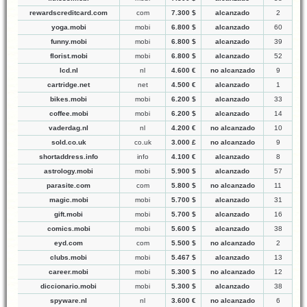
rewardscreditcard.com
com
7.300 $
alcanzado
2
yoga.mobi
mobi
6.800 $
alcanzado
60
funny.mobi
mobi
6.800 $
alcanzado
39
florist.mobi
mobi
6.800 $
alcanzado
52
lcd.nl
nl
4.600 €
no alcanzado
9
cartridge.net
net
4.500 €
alcanzado
1
bikes.mobi
mobi
6.200 $
alcanzado
33
coffee.mobi
mobi
6.200 $
alcanzado
14
vaderdag.nl
nl
4.200 €
no alcanzado
10
sold.co.uk
co.uk
3.000 £
no alcanzado
9
shortaddress.info
info
4.100 €
alcanzado
8
astrology.mobi
mobi
5.900 $
alcanzado
57
parasite.com
com
5.800 $
no alcanzado
11
magic.mobi
mobi
5.700 $
alcanzado
31
gift.mobi
mobi
5.700 $
alcanzado
16
comics.mobi
mobi
5.600 $
alcanzado
38
eyd.com
com
5.500 $
no alcanzado
2
clubs.mobi
mobi
5.467 $
alcanzado
13
career.mobi
mobi
5.300 $
no alcanzado
12
diccionario.mobi
mobi
5.300 $
alcanzado
38
spyware.nl
nl
3.600 €
no alcanzado
6