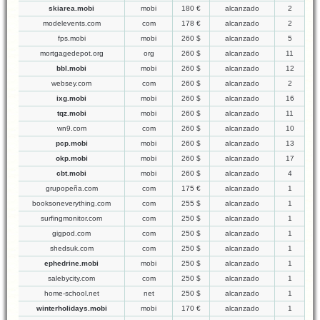
skiarea.mobi
mobi
180 €
alcanzado
2
modelevents.com
com
178 €
alcanzado
2
fps.mobi
mobi
260 $
alcanzado
5
mortgagedepot.org
org
260 $
alcanzado
11
bbl.mobi
mobi
260 $
alcanzado
12
websey.com
com
260 $
alcanzado
2
ixg.mobi
mobi
260 $
alcanzado
16
tqz.mobi
mobi
260 $
alcanzado
11
wn9.com
com
260 $
alcanzado
10
pcp.mobi
mobi
260 $
alcanzado
13
okp.mobi
mobi
260 $
alcanzado
17
cbt.mobi
mobi
260 $
alcanzado
4
grupopeña.com
com
175 €
alcanzado
1
booksoneverything.com
com
255 $
alcanzado
1
surfingmonitor.com
com
250 $
alcanzado
1
gigpod.com
com
250 $
alcanzado
1
shedsuk.com
com
250 $
alcanzado
1
ephedrine.mobi
mobi
250 $
alcanzado
1
salebycity.com
com
250 $
alcanzado
1
home-school.net
net
250 $
alcanzado
1
winterholidays.mobi
mobi
170 €
alcanzado
1