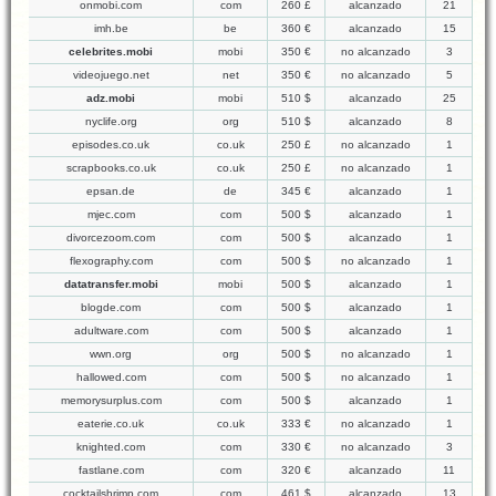
onmobi.com
com
260 £
alcanzado
21
imh.be
be
360 €
alcanzado
15
celebrites.mobi
mobi
350 €
no alcanzado
3
videojuego.net
net
350 €
no alcanzado
5
adz.mobi
mobi
510 $
alcanzado
25
nyclife.org
org
510 $
alcanzado
8
episodes.co.uk
co.uk
250 £
no alcanzado
1
scrapbooks.co.uk
co.uk
250 £
no alcanzado
1
epsan.de
de
345 €
alcanzado
1
mjec.com
com
500 $
alcanzado
1
divorcezoom.com
com
500 $
alcanzado
1
flexography.com
com
500 $
no alcanzado
1
datatransfer.mobi
mobi
500 $
alcanzado
1
blogde.com
com
500 $
alcanzado
1
adultware.com
com
500 $
alcanzado
1
wwn.org
org
500 $
no alcanzado
1
hallowed.com
com
500 $
no alcanzado
1
memorysurplus.com
com
500 $
alcanzado
1
eaterie.co.uk
co.uk
333 €
no alcanzado
1
knighted.com
com
330 €
no alcanzado
3
fastlane.com
com
320 €
alcanzado
11
cocktailshrimp.com
com
461 $
alcanzado
13