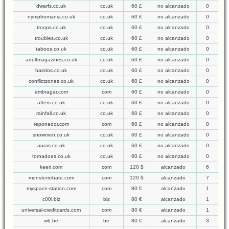
dwarfs.co.uk
co.uk
60 £
no alcanzado
0
nymphomania.co.uk
co.uk
60 £
no alcanzado
0
troops.co.uk
co.uk
60 £
no alcanzado
0
troubles.co.uk
co.uk
60 £
no alcanzado
0
taboos.co.uk
co.uk
60 £
no alcanzado
0
adultmagazines.co.uk
co.uk
60 £
no alcanzado
0
hairdos.co.uk
co.uk
60 £
no alcanzado
0
conflictzones.co.uk
co.uk
60 £
no alcanzado
0
embragar.com
com
60 £
no alcanzado
0
afters.co.uk
co.uk
60 £
no alcanzado
0
rainfall.co.uk
co.uk
60 £
no alcanzado
0
reponedor.com
com
60 £
no alcanzado
0
snowmen.co.uk
co.uk
60 £
no alcanzado
0
auras.co.uk
co.uk
60 £
no alcanzado
0
tornadoes.co.uk
co.uk
60 £
no alcanzado
0
keeri.com
com
120 $
alcanzado
6
monsterrebate.com
com
120 $
alcanzado
7
myspace-station.com
com
80 €
alcanzado
1
c00l.biz
biz
80 €
alcanzado
1
universal-creditcards.com
com
80 €
alcanzado
1
w6.be
be
80 €
alcanzado
3