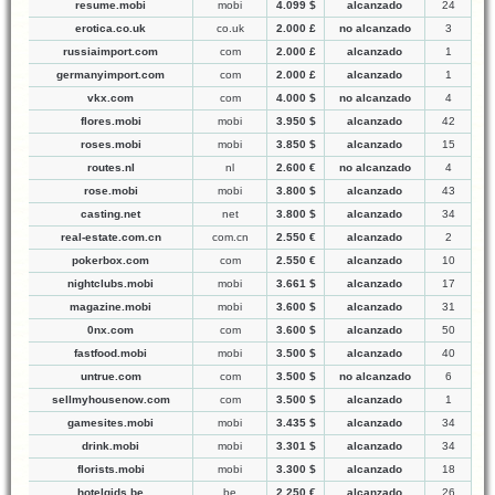
resume.mobi
mobi
4.099 $
alcanzado
24
erotica.co.uk
co.uk
2.000 £
no alcanzado
3
russiaimport.com
com
2.000 £
alcanzado
1
germanyimport.com
com
2.000 £
alcanzado
1
vkx.com
com
4.000 $
no alcanzado
4
flores.mobi
mobi
3.950 $
alcanzado
42
roses.mobi
mobi
3.850 $
alcanzado
15
routes.nl
nl
2.600 €
no alcanzado
4
rose.mobi
mobi
3.800 $
alcanzado
43
casting.net
net
3.800 $
alcanzado
34
real-estate.com.cn
com.cn
2.550 €
alcanzado
2
pokerbox.com
com
2.550 €
alcanzado
10
nightclubs.mobi
mobi
3.661 $
alcanzado
17
magazine.mobi
mobi
3.600 $
alcanzado
31
0nx.com
com
3.600 $
alcanzado
50
fastfood.mobi
mobi
3.500 $
alcanzado
40
untrue.com
com
3.500 $
no alcanzado
6
sellmyhousenow.com
com
3.500 $
alcanzado
1
gamesites.mobi
mobi
3.435 $
alcanzado
34
drink.mobi
mobi
3.301 $
alcanzado
34
florists.mobi
mobi
3.300 $
alcanzado
18
hotelgids.be
be
2.250 €
alcanzado
26