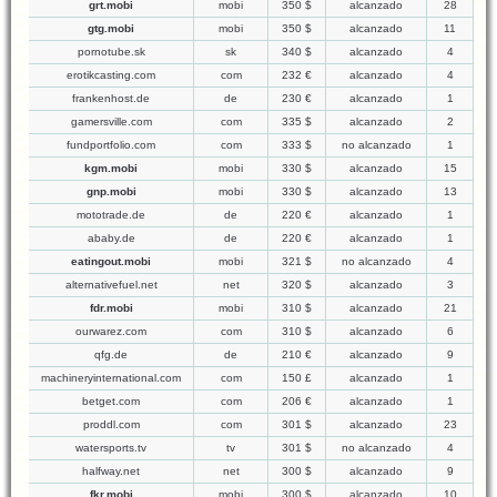
grt.mobi
mobi
350 $
alcanzado
28
gtg.mobi
mobi
350 $
alcanzado
11
pornotube.sk
sk
340 $
alcanzado
4
erotikcasting.com
com
232 €
alcanzado
4
frankenhost.de
de
230 €
alcanzado
1
gamersville.com
com
335 $
alcanzado
2
fundportfolio.com
com
333 $
no alcanzado
1
kgm.mobi
mobi
330 $
alcanzado
15
gnp.mobi
mobi
330 $
alcanzado
13
mototrade.de
de
220 €
alcanzado
1
ababy.de
de
220 €
alcanzado
1
eatingout.mobi
mobi
321 $
no alcanzado
4
alternativefuel.net
net
320 $
alcanzado
3
fdr.mobi
mobi
310 $
alcanzado
21
ourwarez.com
com
310 $
alcanzado
6
qfg.de
de
210 €
alcanzado
9
machineryinternational.com
com
150 £
alcanzado
1
betget.com
com
206 €
alcanzado
1
proddl.com
com
301 $
alcanzado
23
watersports.tv
tv
301 $
no alcanzado
4
halfway.net
net
300 $
alcanzado
9
fkr.mobi
mobi
300 $
alcanzado
10