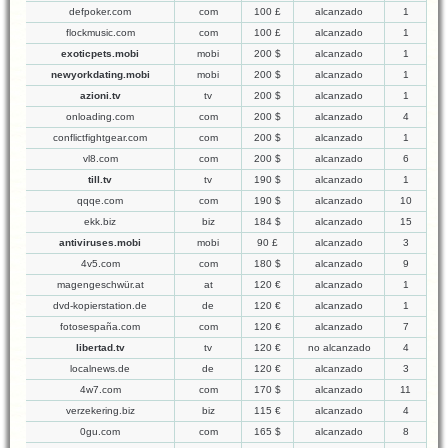
defpoker.com
com
100 £
alcanzado
1
flockmusic.com
com
100 £
alcanzado
1
exoticpets.mobi
mobi
200 $
alcanzado
1
newyorkdating.mobi
mobi
200 $
alcanzado
1
azioni.tv
tv
200 $
alcanzado
1
onloading.com
com
200 $
alcanzado
4
conflictfightgear.com
com
200 $
alcanzado
1
vl8.com
com
200 $
alcanzado
6
till.tv
tv
190 $
alcanzado
1
qqqe.com
com
190 $
alcanzado
10
ekk.biz
biz
184 $
alcanzado
15
antiviruses.mobi
mobi
90 £
alcanzado
3
4v5.com
com
180 $
alcanzado
9
magengeschwür.at
at
120 €
alcanzado
1
dvd-kopierstation.de
de
120 €
alcanzado
1
fotosespaña.com
com
120 €
alcanzado
7
libertad.tv
tv
120 €
no alcanzado
4
localnews.de
de
120 €
alcanzado
3
4w7.com
com
170 $
alcanzado
11
verzekering.biz
biz
115 €
alcanzado
4
0gu.com
com
165 $
alcanzado
8