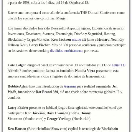
a partir de 199$, cubría los 4 días, del 14 de Octubre al 18.
Este evento incorpora el tercer año de la conferencia THE Domain Conference como
uno de los eventos que conforman Merge!.
Los temas abordados han sido Desarrollo, Aspectos legales, Experiencia de usuario,
Inversiones, Tasaciones, Startups, Teconología, Diseño y Seguridad, Hosting,
Blockchain y CryptoMonedas.
Ron Jackson
estuvo
allí junto a
Howard Neu
, Ray
Dillman Neu y
Larry Fischer
. Más de 300 personas acudieron y pudieron participar
en las sesiones de networking
divididas temáticamente
por mesas.
Cate Colgan
dirigió el panel de criptomonedas. El co-fundador y CEO de
LatinTLD
Alfredo Pinochet junto con la otra co-fundadora
Natalia Viera
presentaron esta
empresa centrada en servicios y registro de dominios de latinoamérica.
Robbie Adair
hizo una introducción de
Aurasma
para realidad aumentada.
Jen
Wolfe
, fundador de
Dot Brand 360
, dió una charla sobre estrategias globales IP y
dominios.
Larry Fischer
presentó su habitual juego ¿Está registrado este dominio? en el que
participaron
Ron Jackson
,
Dave Evanson
(Sedo),
Donny
Simonton
(Voodoo.com) y
George Verdugo
(Hotels.club).
Ken Hansen
(BlockchainRoadShow.com) explicó la tecnología de
Blockchain