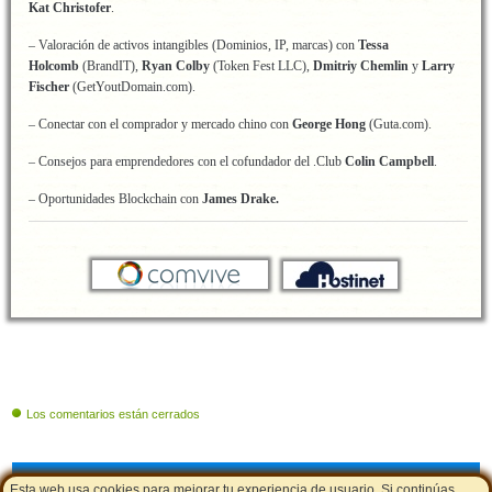
Kat Christofer
.
– Valoración de activos intangibles (Dominios, IP, marcas) con
Tessa
Holcomb
(BrandIT),
Ryan Colby
(Token Fest LLC),
Dmitriy Chemlin
y
Larry
Fischer
(GetYoutDomain.com).
– Conectar con el comprador y mercado chino con
George Hong
(Guta.com).
– Consejos para emprendedores con el cofundador del .Club
Colin Campbell
.
– Oportunidades Blockchain con
James Drake.
Los comentarios están cerrados
Cupones de descuento
|
Aviso Legal - Política de Cookies
|
LSSI
Esta web usa cookies para mejorar tu experiencia de usuario. Si continúas