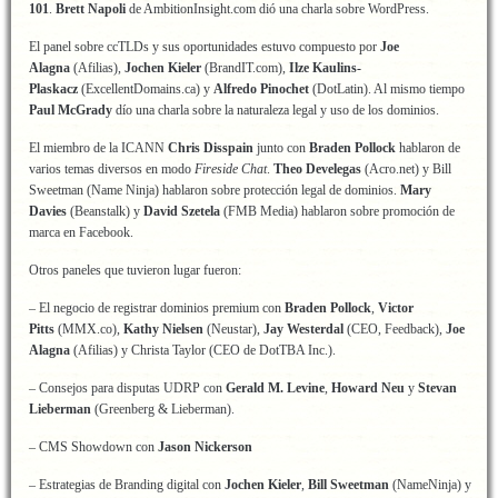
101
.
Brett Napoli
de AmbitionInsight.com dió una charla sobre WordPress.
El panel sobre ccTLDs y sus oportunidades estuvo compuesto por
Joe
Alagna
(Afilias),
Jochen Kieler
(BrandIT.com),
Ilze Kaulins-
Plaskacz
(ExcellentDomains.ca) y
Alfredo Pinochet
(DotLatin). Al mismo tiempo
Paul McGrady
dío una charla sobre la naturaleza legal y uso de los dominios.
El miembro de la ICANN
Chris Disspain
junto con
Braden Pollock
hablaron de
varios temas diversos en modo
Fireside Chat
.
Theo Develegas
(Acro.net) y Bill
Sweetman (Name Ninja) hablaron sobre protección legal de dominios.
Mary
Davies
(Beanstalk) y
David Szetela
(FMB Media) hablaron sobre promoción de
marca en Facebook.
Otros paneles que tuvieron lugar fueron:
– El negocio de registrar dominios premium con
Braden Pollock
,
Victor
Pitts
(MMX.co),
Kathy Nielsen
(Neustar),
Jay Westerdal
(CEO, Feedback),
Joe
Alagna
(Afilias) y Christa Taylor (CEO de DotTBA Inc.).
– Consejos para disputas UDRP con
Gerald M. Levine
,
Howard Neu
y
Stevan
Lieberman
(Greenberg & Lieberman).
– CMS Showdown con
Jason Nickerson
– Estrategias de Branding digital con
Jochen Kieler
,
Bill Sweetman
(NameNinja) y