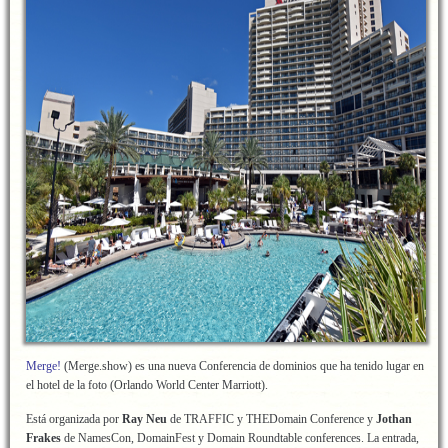
Merge!
(Merge.show) es una nueva Conferencia de dominios que ha tenido lugar en
el hotel de la foto (Orlando World Center Marriott).
Está organizada por
Ray Neu
de TRAFFIC y THEDomain Conference y
Jothan
Frakes
de NamesCon, DomainFest y Domain Roundtable conferences. La entrada,