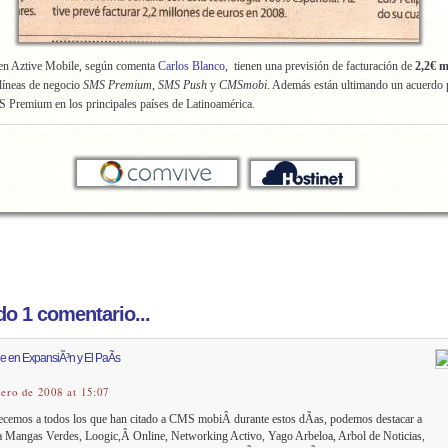
 en Aztive Mobile, según comenta
Carlos Blanco
, tienen una previsión de facturación de
2,2€ m
 líneas de negocio
SMS Premium
,
SMS Push
y
CMSmobi
. Además están ultimando un acuerdo 
 Premium en los principales países de Latinoamérica.
o 1 comentario...
le en ExpansiÃ³n y El PaÃ­s
rero de 2008 at 15:07
cemos a todos los que han citado a CMS mobiÂ durante estos dÃ­as, podemos destacar a
s a Mangas Verdes, Loogic,Â Online, Networking Activo, Yago Arbeloa, Arbol de Noticias,