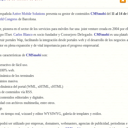
española
Aztive Mobile Solutions
presenta su gestor de contenidos
CMSmobi
del
11 al 14 de
rld Congress
de Barcelona.
, pionera en el sector de los servicios para móviles fue una joint venture creada en 2004 por e
Consejero Delegado.
po ITnet.
Carlos Blanco
es socio fundador y
CMSmobi
es una plataf
ruir portales Wap, facilitando la integración desde portales web y el desarrollo de los negocios a
tor en plena expansión y de vital importancia para el progreso empresarial.
s características de
CMSmobi
son:
teractivo de fácil uso.
 100% web.
inámica de los terminales
inios masiva.
n dinámica del portal (WML, xHTML, cHTML)
n de contenidos vía RSS.
ontenidos editoriales y digitales.
dad con archivos multimedia, entre otros.
p.
s en tiempo real, wizzard y editor WYSIWYG, galería de templates y estilos.
 podrá ser utilizado por empresas, domainers, webmasters, agencias de publicidad, periodistas e