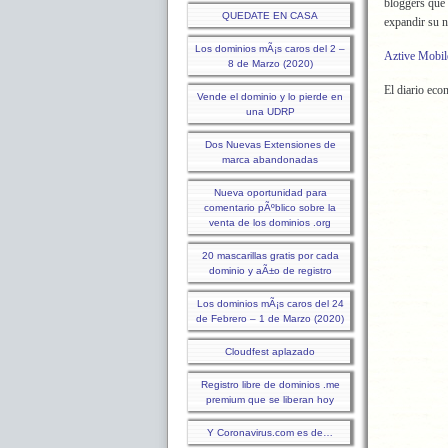
bloggers que 
QUEDATE EN CASA
expandir su 
Los dominios mÃ¡s caros del 2 –
Aztive Mobil
8 de Marzo (2020)
El diario eco
Vende el dominio y lo pierde en
una UDRP
Dos Nuevas Extensiones de
marca abandonadas
Nueva oportunidad para
comentario pÃºblico sobre la
venta de los dominios .org
20 mascarillas gratis por cada
dominio y aÃ±o de registro
Los dominios mÃ¡s caros del 24
de Febrero – 1 de Marzo (2020)
Cloudfest aplazado
Registro libre de dominios .me
premium que se liberan hoy
Y Coronavirus.com es de…