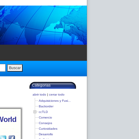
Buscar
Categorias
abrir todo
|
cerrar todo
Adquisiciones y Fusi...
Backorder
ccTLD
World
Comercio
Consejos
Curiosidades
Desarrollo