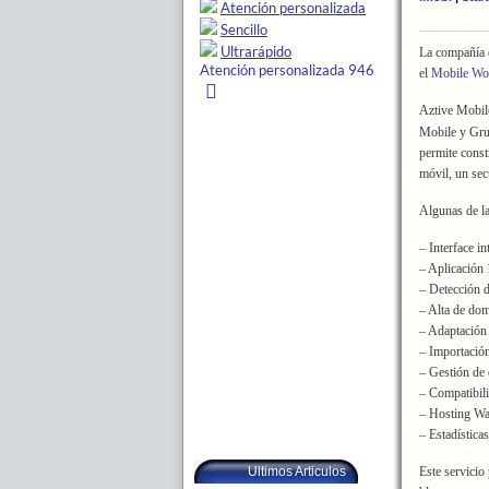
La compañía 
el
Mobile Wo
Aztive Mobile
Mobile y Gru
permite const
móvil, un sec
Algunas de la
– Interface in
– Aplicación
– Detección d
– Alta de dom
– Adaptació
– Importació
– Gestión de c
– Compatibili
– Hosting Wa
– Estadística
Ultimos Articulos
Este servicio