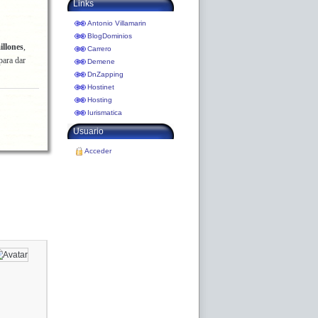
Links
Antonio Villamarin
BlogDominios
illones
,
Carrero
para dar
Demene
DnZapping
Hostinet
Hosting
Iurismatica
Usuario
Acceder