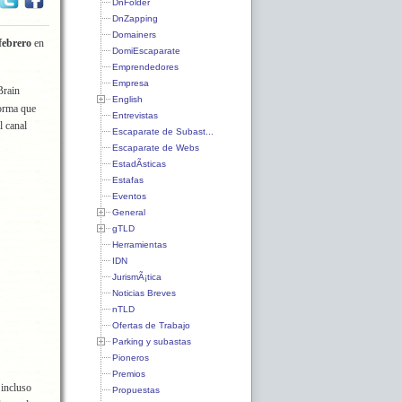
DnFolder
DnZapping
Domainers
 febrero
en
DomiEscaparate
Emprendedores
Empresa
Brain
English
orma que
Entrevistas
l canal
Escaparate de Subast...
Escaparate de Webs
EstadÃ­sticas
Estafas
Eventos
General
gTLD
Herramientas
IDN
JurismÃ¡tica
Noticias Breves
nTLD
Ofertas de Trabajo
Parking y subastas
Pioneros
Premios
 incluso
Propuestas