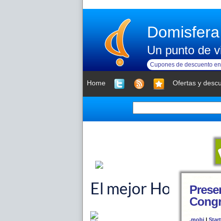
Domisfera
Un punto de vi
Cupones de descuento en 
Home
Ofertas y desc
Prese
Congr
.mobi
|
Star