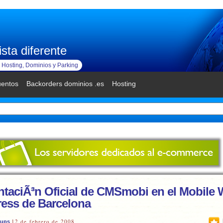
sta diferente
Hosting, Dominios y Parking
uentos
Backorders dominios .es
Hosting
ntaciÃ³n Oficial de CMSmobi en el Mobile 
ess de Barcelona
12 de febrero de 2008
tups