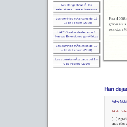
Neustar gestionarÃ¡ las
extensiones .bank e .insurance
Para el 2008
Los dominios mÃ¡s caros del 17
– 23 de Febrero (2020)
gracias a sus
servicios SMS
Lâ€™Oreal se deshace de 4
Nuevas Extensiones genÃ©ricas
Los dominios mÃ¡s caros del 10
– 16 de Febrero (2020)
Los dominios mÃ¡s caros del 3 –
9 de Febrero (2020)
Han dejad
Aztive Mobi
14 de feb
[…] Agrade
entre ello