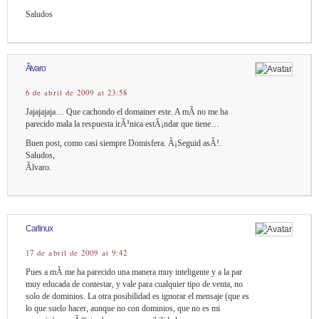
Saludos
Ãlvaro
6 de abril de 2009 at 23:58
Jajajajaja… Que cachondo el domainer este. A mÃ­ no me ha
parecido mala la respuesta irÃ³nica estÃ¡ndar que tiene…
Buen post, como casi siempre Domisfera. Â¡Seguid asÃ­!.
Saludos,
Ãlvaro.
Carlinux
17 de abril de 2009 at 9:42
Pues a mÃ­ me ha parecido una manera muy inteligente y a la par
muy educada de contestar, y vale para cualquier tipo de venta, no
solo de dominios. La otra posibilidad es ignorar el mensaje (que es
lo que suelo hacer, aunque no con dominios, que no es mi