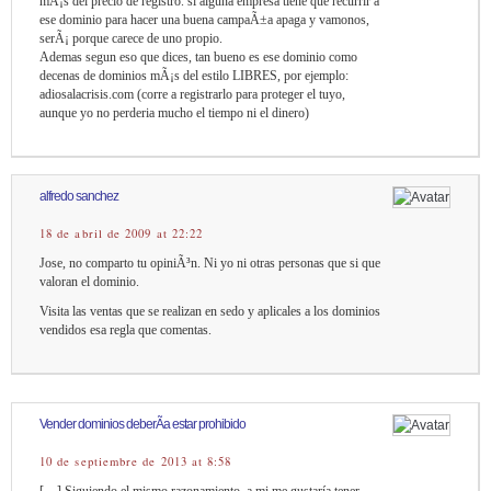
mÃ¡s del precio de registro. si alguna empresa tiene que recurrir a
ese dominio para hacer una buena campaÃ±a apaga y vamonos,
serÃ¡ porque carece de uno propio.
Ademas segun eso que dices, tan bueno es ese dominio como
decenas de dominios mÃ¡s del estilo LIBRES, por ejemplo:
adiosalacrisis.com (corre a registrarlo para proteger el tuyo,
aunque yo no perderia mucho el tiempo ni el dinero)
alfredo sanchez
18 de abril de 2009 at 22:22
Jose, no comparto tu opiniÃ³n. Ni yo ni otras personas que si que
valoran el dominio.
Visita las ventas que se realizan en sedo y aplicales a los dominios
vendidos esa regla que comentas.
Vender dominios deberÃ­a estar prohibido
10 de septiembre de 2013 at 8:58