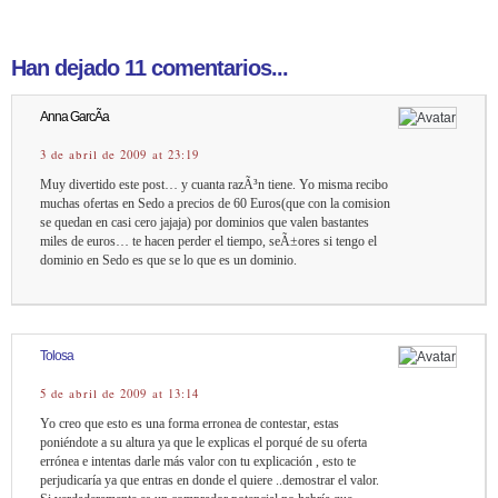
Han dejado 11 comentarios...
Anna GarcÃ­a
3 de abril de 2009 at 23:19
Muy divertido este post… y cuanta razÃ³n tiene. Yo misma recibo
muchas ofertas en Sedo a precios de 60 Euros(que con la comision
se quedan en casi cero jajaja) por dominios que valen bastantes
miles de euros… te hacen perder el tiempo, seÃ±ores si tengo el
dominio en Sedo es que se lo que es un dominio.
Tolosa
5 de abril de 2009 at 13:14
Yo creo que esto es una forma erronea de contestar, estas
poniéndote a su altura ya que le explicas el porqué de su oferta
errónea e intentas darle más valor con tu explicación , esto te
perjudicaría ya que entras en donde el quiere ..demostrar el valor.