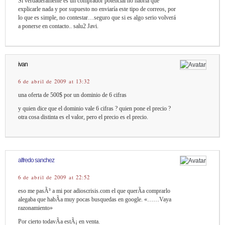
Si verdaderamente es un comprador potencial no habría que
explicarle nada y por supuesto no enviaría este tipo de correos, por
lo que es simple, no contestar…seguro que si es algo serio volverá
a ponerse en contacto.. salu2 Javi.
ivan
6 de abril de 2009 at 13:32
una oferta de 500$ por un dominio de 6 cifras
y quien dice que el dominio vale 6 cifras ? quien pone el precio ?
otra cosa distinta es el valor, pero el precio es el precio.
alfredo sanchez
6 de abril de 2009 at 22:52
eso me pasÃ³ a mi por adioscrisis.com el que querÃ­a comprarlo
alegaba que habÃ­a muy pocas busquedas en google. «……Vaya
razonamiento»
Por cierto todavÃ­a estÃ¡ en venta.