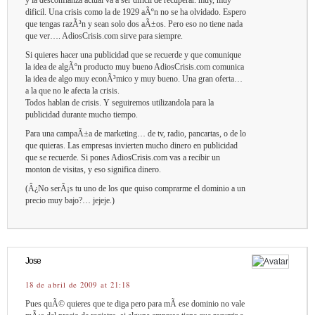
y la desconfianza actual va a ser dificil de recuperar. muy, muy
dificil. Una crisis como la de 1929 aÃºn no se ha olvidado. Espero
que tengas razÃ³n y sean solo dos aÃ±os. Pero eso no tiene nada
que ver…. AdiosCrisis.com sirve para siempre.
Si quieres hacer una publicidad que se recuerde y que comunique
la idea de algÃºn producto muy bueno AdiosCrisis.com comunica
la idea de algo muy econÃ³mico y muy bueno. Una gran oferta…
a la que no le afecta la crisis.
Todos hablan de crisis. Y seguiremos utilizandola para la
publicidad durante mucho tiempo.
Para una campaÃ±a de marketing… de tv, radio, pancartas, o de lo
que quieras. Las empresas invierten mucho dinero en publicidad
que se recuerde. Si pones AdiosCrisis.com vas a recibir un
monton de visitas, y eso significa dinero.
(Â¿No serÃ¡s tu uno de los que quiso comprarme el dominio a un
precio muy bajo?… jejeje.)
Jose
18 de abril de 2009 at 21:18
Pues quÃ© quieres que te diga pero para mÃ­ ese dominio no vale