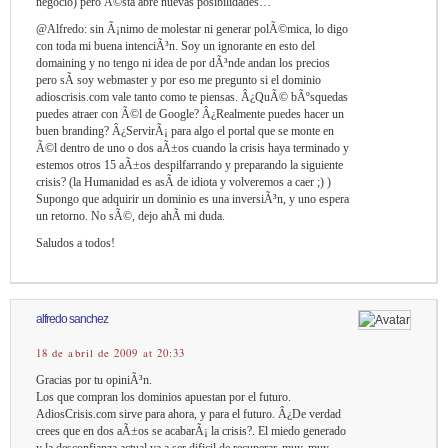
negocio) pero Ã©sta abre nuevas posibilidades…
@Alfredo: sin Ã¡nimo de molestar ni generar polÃ©mica, lo digo
con toda mi buena intenciÃ³n. Soy un ignorante en esto del
domaining y no tengo ni idea de por dÃ³nde andan los precios
pero sÃ­ soy webmaster y por eso me pregunto si el dominio
adioscrisis.com vale tanto como te piensas. Â¿QuÃ© bÃºsquedas
puedes atraer con Ã©l de Google? Â¿Realmente puedes hacer un
buen branding? Â¿ServirÃ¡ para algo el portal que se monte en
Ã©l dentro de uno o dos aÃ±os cuando la crisis haya terminado y
estemos otros 15 aÃ±os despilfarrando y preparando la siguiente
crisis? (la Humanidad es asÃ­ de idiota y volveremos a caer ;) )
Supongo que adquirir un dominio es una inversiÃ³n, y uno espera
un retorno. No sÃ©, dejo ahÃ­ mi duda.
Saludos a todos!
alfredo sanchez
18 de abril de 2009 at 20:33
Gracias por tu opiniÃ³n.
Los que compran los dominios apuestan por el futuro.
AdiosCrisis.com sirve para ahora, y para el futuro. Â¿De verdad
crees que en dos aÃ±os se acabarÃ¡ la crisis?. El miedo generado