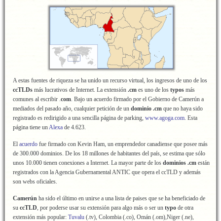
A estas fuentes de riqueza se ha unido un recurso virtual, los ingresos de uno de los
ccTLDs
más lucrativos de Internet. La extensión
.cm
es uno de los
typos
más
comunes al escribir .
com
. Bajo un acuerdo firmado por el Gobierno de Camerún a
mediados del pasado año, cualquier petición de un
dominio .cm
que no haya sido
registrado es redirigido a una sencilla página de parking,
www.agoga.com
. Esta
página tiene un
Alexa
de 4.623.
El
acuerdo
fue firmado con Kevin Ham, un emprendedor canadiense que posee más
de 300.000 dominios. De los 18 millones de habitantes del país, se estima que sólo
unos 10.000 tienen conexiones a Internet. La mayor parte de los
dominios .cm
están
registrados con la Agencia Gubernamental ANTIC que opera el ccTLD y además
son webs oficiales.
Camerún
ha sido el último en unirse a una lista de paises que se ha beneficiado de
su
ccTLD
, por poderse usar su extensión para algo más o ser un
typo
de otra
extensión más popular:
Tuvalu
(.tv), Colombia (.co), Omán (.om),Niger (.ne),