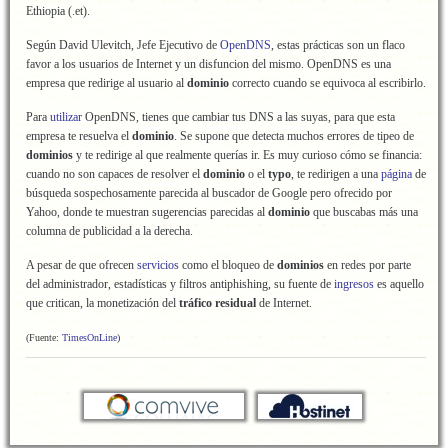
Ethiopia (.et).
Según David Ulevitch, Jefe Ejecutivo de
OpenDNS
, estas prácticas son un flaco
favor a los usuarios de Internet y un disfuncion del mismo. OpenDNS es una
empresa que redirige al usuario al
dominio
correcto cuando se equivoca al escribirlo.
Para
utilizar
OpenDNS, tienes que cambiar tus DNS a las suyas, para que esta
empresa te resuelva el
dominio
. Se supone que detecta muchos errores de tipeo de
dominios
y te redirige al que realmente querías ir. Es muy curioso cómo se financia:
cuando no son capaces de resolver el
dominio
o el
typo
, te redirigen a una
página
de
búsqueda sospechosamente parecida al buscador de Google pero ofrecido por
Yahoo, donde te muestran sugerencias parecidas al
dominio
que buscabas más una
columna de publicidad a la derecha.
A pesar de que ofrecen
servicios
como el bloqueo de
dominios
en redes por parte
del administrador, estadísticas y filtros antiphishing, su fuente de
ingresos
es aquello
que critican, la monetización del
tráfico residual
de Internet.
(Fuente:
TimesOnLine
)