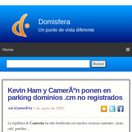
Domisfera
Un punto de vista diferente
Home
Buscar
Kevin Ham y CamerÃºn ponen en
parking dominios .cm no registrados
3 de junio de 2007
.cm (CamerÃºn)
La república de
Camerún
ha sido bendecida con muchos recursos naturales: cacao,
café, petróleo…