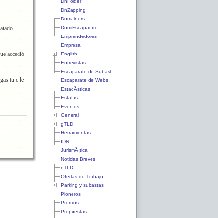
DnFolder
DnZapping
Domainers
DomiEscaparate
ratado
Emprendedores
Empresa
que accedió
English
Entrevistas
Escaparate de Subast...
gas tu o le
Escaparate de Webs
EstadÃ­sticas
Estafas
Eventos
General
gTLD
Herramientas
IDN
JurismÃ¡tica
Noticias Breves
nTLD
Ofertas de Trabajo
Parking y subastas
Pioneros
Premios
Propuestas