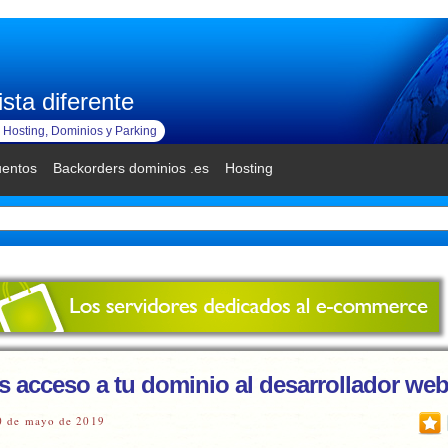
sta diferente
Hosting, Dominios y Parking
uentos
Backorders dominios .es
Hosting
s acceso a tu dominio al desarrollador we
0 de mayo de 2019