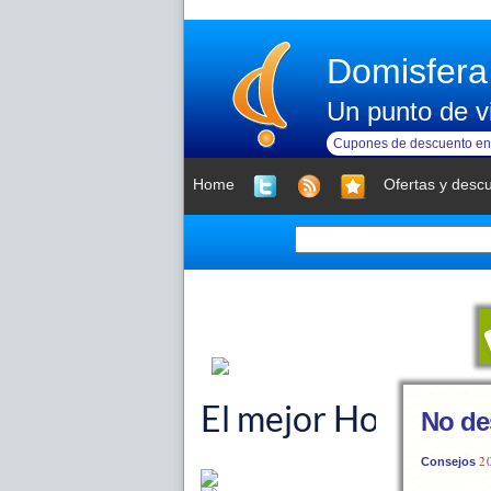
Domisfera
Un punto de vi
Cupones de descuento en 
Home
Ofertas y desc
No de
2
Consejos