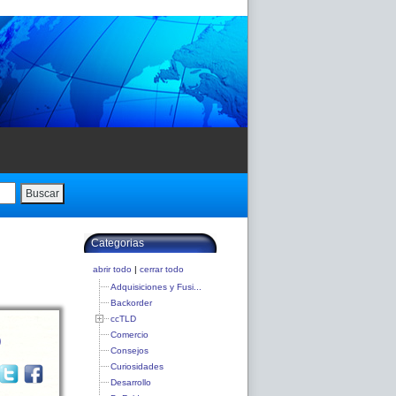
Buscar
Categorias
abrir todo
|
cerrar todo
Adquisiciones y Fusi...
Backorder
ccTLD
b
Comercio
Consejos
Curiosidades
Desarrollo