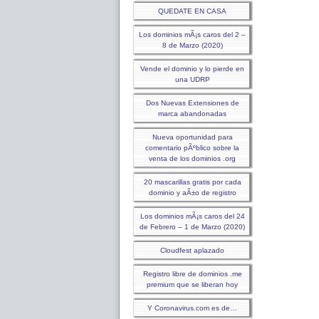
QUEDATE EN CASA
Los dominios mÃ¡s caros del 2 –
8 de Marzo (2020)
Vende el dominio y lo pierde en
una UDRP
Dos Nuevas Extensiones de
marca abandonadas
Nueva oportunidad para
comentario pÃºblico sobre la
venta de los dominios .org
20 mascarillas gratis por cada
dominio y aÃ±o de registro
Los dominios mÃ¡s caros del 24
de Febrero – 1 de Marzo (2020)
Cloudfest aplazado
Registro libre de dominios .me
premium que se liberan hoy
Y Coronavirus.com es de…