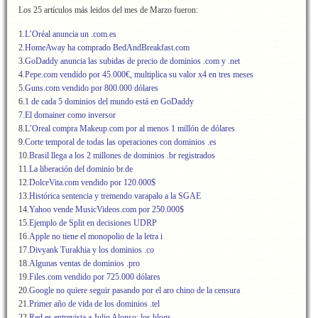
Los 25 artículos más leidos del mes de Marzo fueron:
1.
L’Oréal anuncia un .com.es
2.
HomeAway ha comprado BedAndBreakfast.com
3.
GoDaddy anuncia las subidas de precio de dominios .com y .net
4.
Pepe.com vendido por 45.000€, multiplica su valor x4 en tres meses
5.
Guns.com vendido por 800.000 dólares
6.
1 de cada 5 dominios del mundo está en GoDaddy
7.
El domainer como inversor
8.
L’Oreal compra Makeup.com por al menos 1 millón de dólares
9.
Corte temporal de todas las operaciones con dominios .es
10.
Brasil llega a los 2 millones de dominios .br registrados
11.
La liberación del dominio br.de
12.
DolceVita.com vendido por 120.000$
13.
Histórica sentencia y tremendo varapalo a la SGAE
14.
Yahoo vende MusicVideos.com por 250.000$
15.
Ejemplo de Split en decisiones UDRP
16.
Apple no tiene el monopolio de la letra i
17.
Divyank Turakhia y los dominios .co
18.
Algunas ventas de dominios .pro
19.
Files.com vendido por 725.000 dólares
20.
Google no quiere seguir pasando por el aro chino de la censura
21.
Primer año de vida de los dominios .tel
22.
Red.es entrevista a Julio Alonso: los blogs