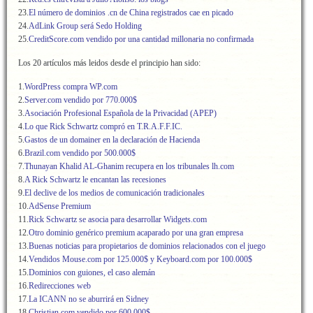
23.
El número de dominios .cn de China registrados cae en picado
24.
AdLink Group será Sedo Holding
25.
CreditScore.com vendido por una cantidad millonaria no confirmada
Los 20 artículos más leidos desde el principio han sido:
1.
WordPress compra WP.com
2.
Server.com vendido por 770.000$
3.
Asociación Profesional Española de la Privacidad (APEP)
4.
Lo que Rick Schwartz compró en T.R.A.F.F.IC.
5.
Gastos de un domainer en la declaración de Hacienda
6.
Brazil.com vendido por 500.000$
7.
Thunayan Khalid AL-Ghanim recupera en los tribunales lh.com
8.
A Rick Schwartz le encantan las recesiones
9.
El declive de los medios de comunicación tradicionales
10.
AdSense Premium
11.
Rick Schwartz se asocia para desarrollar Widgets.com
12.
Otro dominio genérico premium acaparado por una gran empresa
13.
Buenas noticias para propietarios de dominios relacionados con el juego
14.
Vendidos Mouse.com por 125.000$ y Keyboard.com por 100.000$
15.
Dominios con guiones, el caso alemán
16.
Redirecciones web
17.
La ICANN no se aburrirá en Sidney
18.
Christian.com vendido por 600.000$